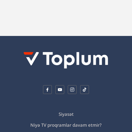
“Hədələdilər ki, qol çəkməsən, arvadını bura
gətirəcəyik”
Siyasət
Niyə TV proqramlar davam etmir?