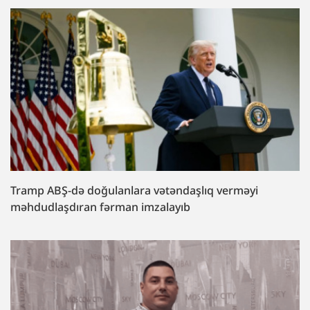
Tramp ABŞ-də doğulanlara vətəndaşlıq verməyi
məhdudlaşdıran fərman imzalayıb