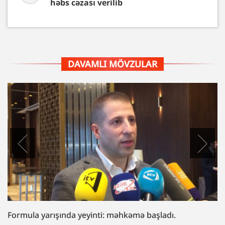
həbs cəzası verilib
DAVAMLI MÖVZULAR
“Fazil Mustafaya sui-qəsd işi”ndə müttəhim: