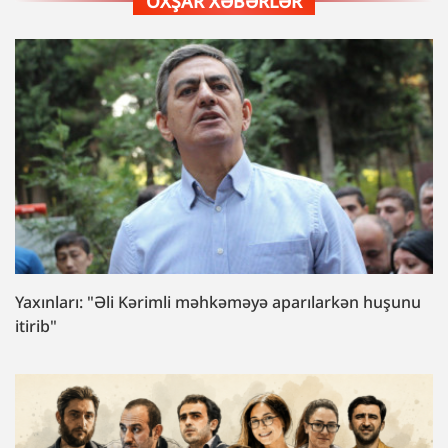
OXŞAR XƏBƏRLƏR
Yaxınları: "Əli Kərimli məhkəməyə aparılarkən huşunu
itirib"