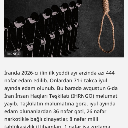
IHRNGO
İranda 2026-cı ilin ilk yeddi ayı ərzində azı 444
nəfər edam edilib. Onlardan 71-i təkcə iyul
ayında edam olunub. Bu barədə avqustun 6-da
İran İnsan Haqları Təşkilatı (IHRNGO) məlumat
yayıb. Təşkilatın məlumatına görə, iyul ayında
edam olunanlardan 36 nəfər qətl, 26 nəfər
narkotiklə bağlı cinayətlər, 8 nəfər milli
təhlükəsizlik ittihamları, 1 nəfər isə zorlama