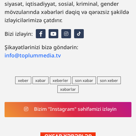
siyasət, iqtisadiyyat, sosial, kriminal, gender
mövzularında xəbərləri dəqiq və qərəzsiz şəkildə
izləyicilərimizə çatdırır.
Bizi izləyin:
Şikayətlərinizi bizə göndərin:
info@toplummedia.tv
xeber
xəbər
xeberler
son xəbər
son xeber
xəbərlər
Bizim "Instagram" səhifəmizi izləyin