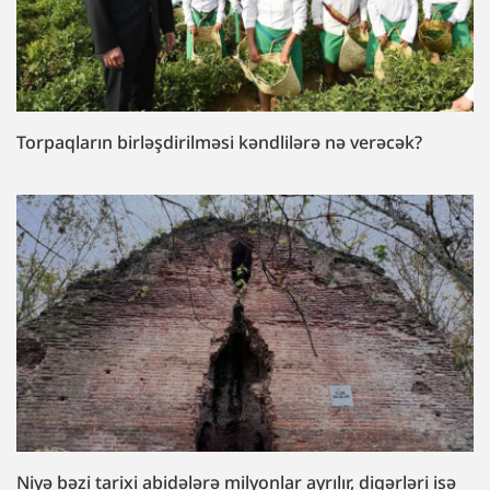
Torpaqların birləşdirilməsi kəndlilərə nə verəcək?
Niyə bəzi tarixi abidələrə milyonlar ayrılır, digərləri isə