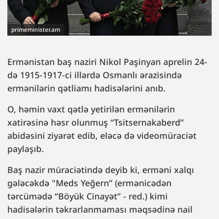
primeminister.am
Ermənistan baş naziri Nikol Paşinyan aprelin 24-
də 1915-1917-ci illərdə Osmanlı ərazisində
ermənilərin qətliamı hadisələrini anıb.
O, həmin vaxt qətlə yetirilən ermənilərin
xatirəsinə həsr olunmuş “Tsitsernakaberd”
abidəsini ziyarət edib, eləcə də videomüraciət
paylaşıb.
Baş nazir müraciətində deyib ki, erməni xalqı
gələcəkdə "Meds Yeğern” (ermənicədən
tərcümədə “Böyük Cinayət” - red.) kimi
hadisələrin təkrarlanmaması məqsədinə nail