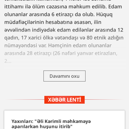
ittihamı ilə ölüm cəzasına məhkum edilib. Edam
olunanlar arasında 6 etirazçı da olub. Hüquq
müdafiəçilərinin hesabatına əsasən, ilin
əvvəlindən indiyədək edam edilənlər arasında 12
qadın, 17 xarici ölkə vətəndaşı və 80 etnik azlığın
nümayəndəsi var. Həmçinin edam olunanlar
arasında 28 etirazçı (26 nəfəri yanvar etirazları,
2...
Davamını oxu
XƏBƏR LENTI
Yaxınları: "Əli Kərimli məhkəməyə
aparılarkən huşunu itirib"