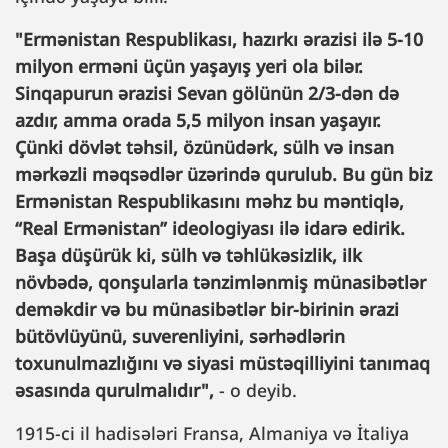
"Ermənistan Respublikası, hazırkı ərazisi ilə 5-10
milyon erməni üçün yaşayış yeri ola bilər.
Sinqapurun ərazisi Sevan gölünün 2/3-dən də
azdır, amma orada 5,5 milyon insan yaşayır.
Çünki dövlət təhsil, özünüdərk, sülh və insan
mərkəzli məqsədlər üzərində qurulub. Bu gün biz
Ermənistan Respublikasını məhz bu məntiqlə,
“Real Ermənistan” ideologiyası ilə idarə edirik.
Başa düşürük ki, sülh və təhlükəsizlik, ilk
növbədə, qonşularla tənzimlənmiş münasibətlər
deməkdir və bu münasibətlər bir-birinin ərazi
bütövlüyünü, suverenliyini, sərhədlərin
toxunulmazlığını və siyasi müstəqilliyini tanımaq
əsasında qurulmalıdır",
- o deyib.
1915-ci il hadisələri Fransa, Almaniya və İtaliya