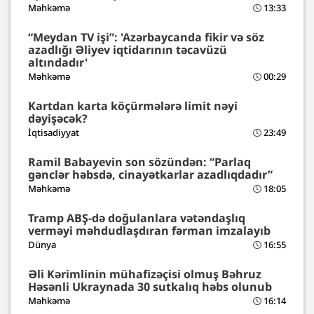
Məhkəmə
13:33
“Meydan TV işi”: 'Azərbaycanda fikir və söz
azadlığı Əliyev iqtidarının təcavüzü
altındadır'
Məhkəmə
00:29
Kartdan karta köçürmələrə limit nəyi
dəyişəcək?
İqtisadiyyat
23:49
Ramil Babayevin son sözündən: “Parlaq
gənclər həbsdə, cinayətkarlar azadlıqdadır”
Məhkəmə
18:05
Tramp ABŞ-də doğulanlara vətəndaşlıq
verməyi məhdudlaşdıran fərman imzalayıb
Dünya
16:55
Əli Kərimlinin mühafizəçisi olmuş Bəhruz
Həsənli Ukraynada 30 sutkalıq həbs olunub
Məhkəmə
16:14