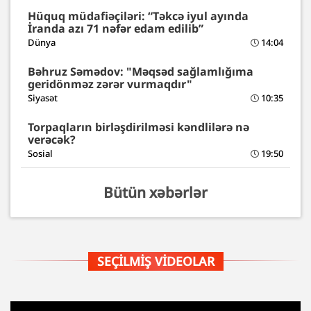
Hüquq müdafiəçiləri: “Təkcə iyul ayında
İranda azı 71 nəfər edam edilib”
Dünya
14:04
Bəhruz Səmədov: "Məqsəd sağlamlığıma
geridönməz zərər vurmaqdır"
Siyasət
10:35
Torpaqların birləşdirilməsi kəndlilərə nə
verəcək?
Sosial
19:50
Bütün xəbərlər
SEÇILMIŞ VIDEOLAR