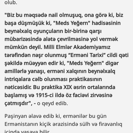
olub.
"Biz bu məqsədə nail olmuşuq, ona görə ki, biz
başa düşmüşük ki, "Meds Yeğern" hadisəsinin
beynəlxalq oyunçuların bir-birinə qarşı
mübarizəsində alətə çevrilməsinə yol vermək
mümkün deyil. Milli Elmlər Akademiyamız
tərəfindən nəşr olunmuş “Erməni Tarixi” cildi qəti
şəkildə müəyyən edir ki, "Meds Yeğern" digər
amillərlə yanaşı, erməni xalqının beynəlxalq
intriqalara cəlb olunması praktikasının
nəticəsidir. Bu praktika XIX əsrin ortalarında
başlamış və 1915-ci ildə öz faciəvi zirvəsinə
çatmışdır", -
o qeyd edib.
Paşinyan əlavə edib ki, ermənilər bu gün
Ermənistanın kiçik ərazisində sülh və firavanlıq
içində yaşaya bilir.