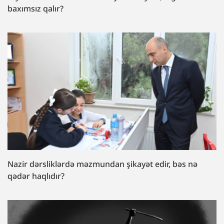
baxımsız qalır?
Nazir dərsliklərdə məzmundan şikayət edir, bəs nə
qədər haqlıdır?