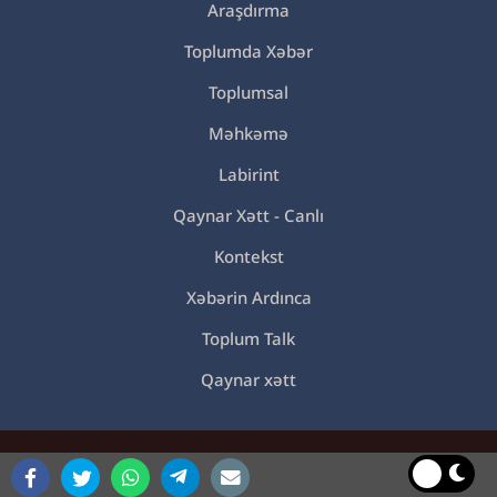
Araşdırma
Toplumda Xəbər
Toplumsal
Məhkəmə
Labirint
Qaynar Xətt - Canlı
Kontekst
Xəbərin Ardınca
Toplum Talk
Qaynar xətt
© 2021 Toplum TV. Bütün müəllif hüquqları qorunur.