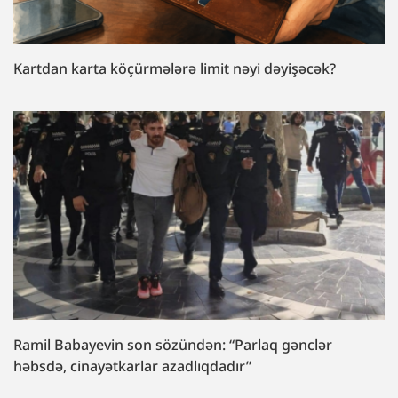
Kartdan karta köçürmələrə limit nəyi dəyişəcək?
Ramil Babayevin son sözündən: “Parlaq gənclər
həbsdə, cinayətkarlar azadlıqdadır”