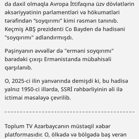
da daxil olmaqla Avropa İttifaqına üzv dövlətlərin
əksəriyyətinin parlamentləri və hökumətləri
tərəfindən “soyqırımı” kimi rəsmən tanınıb.
Keçmiş ABŞ prezidenti Co Bayden də hadisəni
"soyqırımı" adlandırmışdı.
Paşinyanın əvvəllər də "erməni soyqırımı"
barədəki çıxışı Ermənistanda mübahisəli
qarşılanıb.
O, 2025-ci ilin yanvarında demişdi ki, bu hadisə
yalnız 1950-ci illərdə, SSRİ rəhbərliyinin əli ilə
ictimai məsələyə çevrilib.
Toplum TV Azərbaycanın müstəqil xəbər
platformasıdır. O, ölkədə və bölgədə baş verən