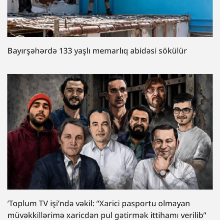
Bayırşəhərdə 133 yaşlı memarlıq abidəsi sökülür
‘Toplum TV işi’ndə vəkil: “Xarici pasportu olmayan
müvəkkillərimə xaricdən pul gətirmək ittihamı verilib”