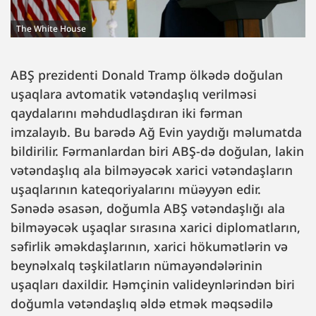
The White House
ABŞ prezidenti Donald Tramp ölkədə doğulan
uşaqlara avtomatik vətəndaşlıq verilməsi
qaydalarını məhdudlaşdıran iki fərman
imzalayıb. Bu barədə Ağ Evin yaydığı məlumatda
bildirilir. Fərmanlardan biri ABŞ-də doğulan, lakin
vətəndaşlıq ala bilməyəcək xarici vətəndaşların
uşaqlarının kateqoriyalarını müəyyən edir.
Sənədə əsasən, doğumla ABŞ vətəndaşlığı ala
bilməyəcək uşaqlar sırasına xarici diplomatların,
səfirlik əməkdaşlarının, xarici hökumətlərin və
beynəlxalq təşkilatların nümayəndələrinin
uşaqları daxildir. Həmçinin valideynlərindən biri
doğumla vətəndaşlıq əldə etmək məqsədilə