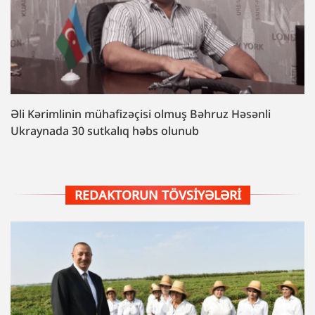
Əli Kərimlinin mühafizəçisi olmuş Bəhruz Həsənli
Ukraynada 30 sutkalıq həbs olunub
REDAKTORUN TÖVSIYƏLƏRI