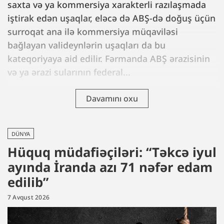
saxta və ya kommersiya xarakterli razılaşmada
iştirak edən uşaqlar, eləcə də ABŞ-də doğuş üçün
surroqat ana ilə kommersiya müqaviləsi
bağlayan valideynlərin uşaqları da bu
kateqoriyaya aid edilir. Fərmanda ABŞ ərazisinin
və ya ərazi sularının federal...
Davamını oxu
DÜNYA
Hüquq müdafiəçiləri: “Təkcə iyul
ayında İranda azı 71 nəfər edam
edilib”
7 Avqust 2026