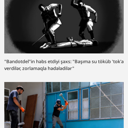
"Bandotdel"in həbs etdiyi şəxs: "Başıma su töküb 'tok'a
verdilər, zorlamaqla hədələdilər"