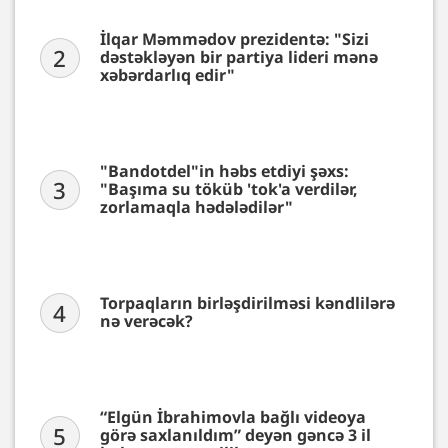
İlqar Məmmədov prezidentə: "Sizi
2
dəstəkləyən bir partiya lideri mənə
xəbərdarlıq edir"
"Bandotdel"in həbs etdiyi şəxs:
3
"Başıma su töküb 'tok'a verdilər,
zorlamaqla hədələdilər"
Torpaqların birləşdirilməsi kəndlilərə
4
nə verəcək?
“Elgün İbrahimovla bağlı videoya
5
görə saxlanıldım” deyən gəncə 3 il