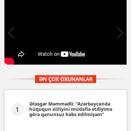
ƏN ÇOX OXUNANLAR
Ələsgər Məmmədli: “Azərbaycanda
1
hüququn aliliyini müdafiə etdiyimə
görə qanunsuz həbs edilmişəm”