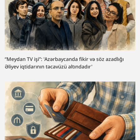
“Meydan TV işi”: 'Azərbaycanda fikir və söz azadlığı
Əliyev iqtidarının təcavüzü altındadır'