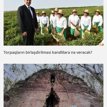
Torpaqların birləşdirilməsi kəndlilərə nə verəcək?