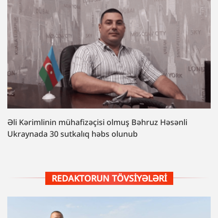
Əli Kərimlinin mühafizəçisi olmuş Bəhruz Həsənli
Ukraynada 30 sutkalıq həbs olunub
REDAKTORUN TÖVSIYƏLƏRI