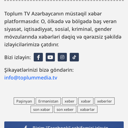
Toplum TV Azərbaycanın müstəqil xəbər
platformasıdır. O, ölkədə və bölgədə baş verən
siyasət, iqtisadiyyat, sosial, kriminal, gender
mövzularında xəbərləri dəqiq və qərəzsiz şəkildə
izləyicilərimizə çatdırır.
Bizi izləyin:
Şikayətlərinizi bizə göndərin:
info@toplummedia.tv
Paşinyan
Ermənistan
xeber
xəbər
xeberler
son xəbər
son xeber
xəbərlər