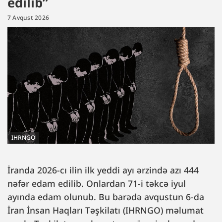
edilib”
7 Avqust 2026
IHRNGO
İranda 2026-cı ilin ilk yeddi ayı ərzində azı 444
nəfər edam edilib. Onlardan 71-i təkcə iyul
ayında edam olunub. Bu barədə avqustun 6-da
İran İnsan Haqları Təşkilatı (IHRNGO) məlumat