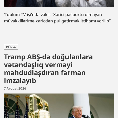
‘Toplum TV işi’ndə vəkil: “Xarici pasportu olmayan
müvəkkillərimə xaricdən pul gətirmək ittihamı verilib”
DÜNYA
Tramp ABŞ-də doğulanlara
vətəndaşlıq verməyi
məhdudlaşdıran fərman
imzalayıb
7 Avqust 2026