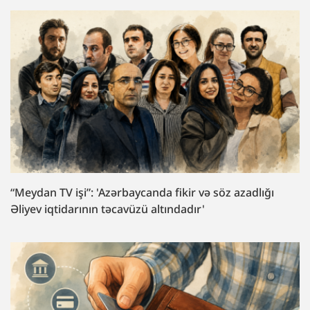
“Meydan TV işi”: 'Azərbaycanda fikir və söz azadlığı
Əliyev iqtidarının təcavüzü altındadır'