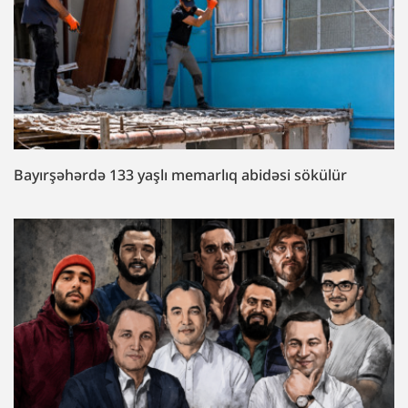
Bayırşəhərdə 133 yaşlı memarlıq abidəsi sökülür