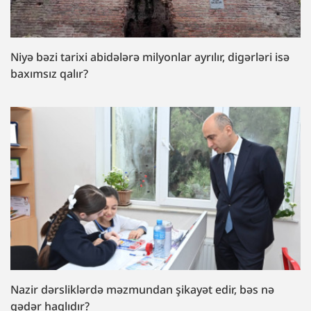
Niyə bəzi tarixi abidələrə milyonlar ayrılır, digərləri isə
baxımsız qalır?
Nazir dərsliklərdə məzmundan şikayət edir, bəs nə
qədər haqlıdır?