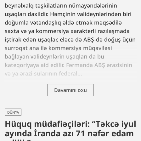
beynəlxalq təşkilatların nümayəndələrinin
uşaqları daxildir. Həmçinin valideynlərindən biri
doğumla vətəndaşlıq əldə etmək məqsədilə
saxta və ya kommersiya xarakterli razılaşmada
iştirak edən uşaqlar, eləcə də ABŞ-də doğuş üçün
surroqat ana ilə kommersiya müqaviləsi
bağlayan valideynlərin uşaqları da bu
kateqoriyaya aid edilir. Fərmanda ABŞ ərazisinin
və ya ərazi sularının federal...
Davamını oxu
DÜNYA
Hüquq müdafiəçiləri: “Təkcə iyul
ayında İranda azı 71 nəfər edam