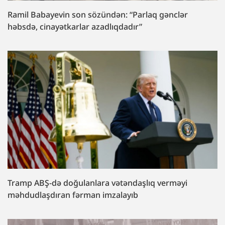
Ramil Babayevin son sözündən: “Parlaq gənclər
həbsdə, cinayətkarlar azadlıqdadır”
Tramp ABŞ-də doğulanlara vətəndaşlıq verməyi
məhdudlaşdıran fərman imzalayıb