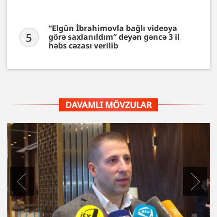
“Elgün İbrahimovla bağlı videoya
5
görə saxlanıldım” deyən gəncə 3 il
həbs cəzası verilib
DAVAMLI MÖVZULAR