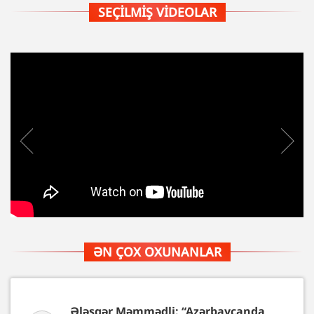
SEÇILMIŞ VIDEOLAR
ƏN ÇOX OXUNANLAR
Ələsgər Məmmədli: “Azərbaycanda