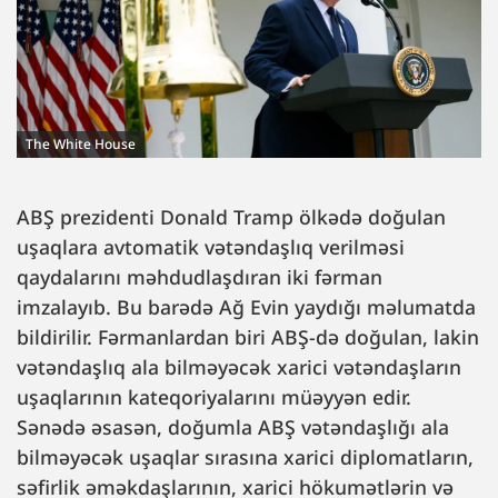
The White House
ABŞ prezidenti Donald Tramp ölkədə doğulan
uşaqlara avtomatik vətəndaşlıq verilməsi
qaydalarını məhdudlaşdıran iki fərman
imzalayıb. Bu barədə Ağ Evin yaydığı məlumatda
bildirilir. Fərmanlardan biri ABŞ-də doğulan, lakin
vətəndaşlıq ala bilməyəcək xarici vətəndaşların
uşaqlarının kateqoriyalarını müəyyən edir.
Sənədə əsasən, doğumla ABŞ vətəndaşlığı ala
bilməyəcək uşaqlar sırasına xarici diplomatların,
səfirlik əməkdaşlarının, xarici hökumətlərin və