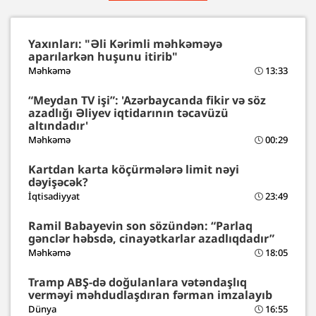
Yaxınları: "Əli Kərimli məhkəməyə
aparılarkən huşunu itirib"
Məhkəmə
13:33
“Meydan TV işi”: 'Azərbaycanda fikir və söz
azadlığı Əliyev iqtidarının təcavüzü
altındadır'
Məhkəmə
00:29
Kartdan karta köçürmələrə limit nəyi
dəyişəcək?
İqtisadiyyat
23:49
Ramil Babayevin son sözündən: “Parlaq
gənclər həbsdə, cinayətkarlar azadlıqdadır”
Məhkəmə
18:05
Tramp ABŞ-də doğulanlara vətəndaşlıq
verməyi məhdudlaşdıran fərman imzalayıb
Dünya
16:55