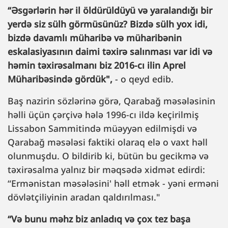
“Əsgərlərin hər il öldürüldüyü və yaralandığı bir
yerdə siz sülh görmüsünüz? Bizdə sülh yox idi,
bizdə davamlı müharibə və müharibənin
eskalasiyasının daimi təxirə salınması var idi və
həmin təxirəsalmanı biz 2016-cı ilin Aprel
Müharibəsində gördük",
- o qeyd edib.
Baş nazirin sözlərinə görə, Qarabağ məsələsinin
həlli üçün çərçivə hələ 1996-cı ildə keçirilmiş
Lissabon Sammitində müəyyən edilmişdi və
Qarabağ məsələsi faktiki olaraq elə o vaxt həll
olunmuşdu. O bildirib ki, bütün bu gecikmə və
təxirəsalma yalnız bir məqsədə xidmət edirdi:
“Ermənistan məsələsini' həll etmək - yəni erməni
dövlətçiliyinin aradan qaldırılması."
“Və bunu məhz biz anladıq və çox tez başa