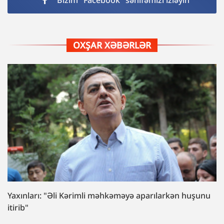
Bizim "Facebook" səhifəmizi izləyin
OXŞAR XƏBƏRLƏR
Yaxınları: "Əli Kərimli məhkəməyə aparılarkən huşunu
itirib"