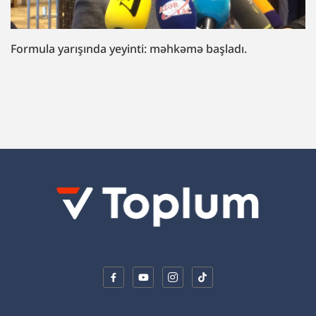
“Fazil Mustafaya sui-qəsd işi”ndə müttəhim:
“Hədələdilər ki, qol çəkməsən, arvadını bura
gətirəcəyik”