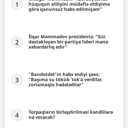
1
hüququn aliliyini müdafiə etdiyimə
görə qanunsuz həbs edilmişəm”
İlqar Məmmədov prezidentə: "Sizi
2
dəstəkləyən bir partiya lideri mənə
xəbərdarlıq edir"
"Bandotdel"in həbs etdiyi şəxs:
3
"Başıma su töküb 'tok'a verdilər,
zorlamaqla hədələdilər"
Torpaqların birləşdirilməsi kəndlilərə
4
nə verəcək?