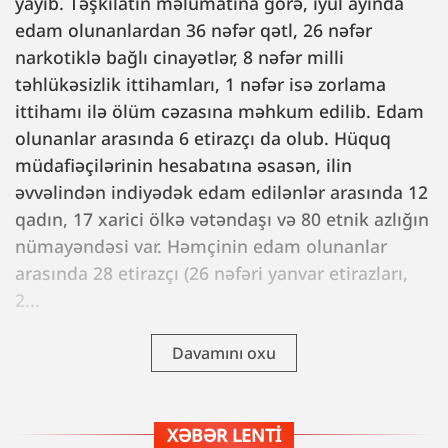
yayıb. Təşkilatın məlumatına görə, iyul ayında
edam olunanlardan 36 nəfər qətl, 26 nəfər
narkotiklə bağlı cinayətlər, 8 nəfər milli
təhlükəsizlik ittihamları, 1 nəfər isə zorlama
ittihamı ilə ölüm cəzasına məhkum edilib. Edam
olunanlar arasında 6 etirazçı da olub. Hüquq
müdafiəçilərinin hesabatına əsasən, ilin
əvvəlindən indiyədək edam edilənlər arasında 12
qadın, 17 xarici ölkə vətəndaşı və 80 etnik azlığın
nümayəndəsi var. Həmçinin edam olunanlar
arasında 28 etirazçı (26 nəfəri yanvar etirazları,
2...
Davamını oxu
XƏBƏR LENTI