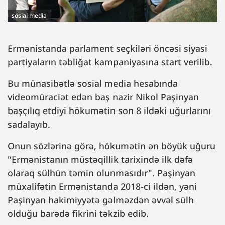
sosial media
Ermənistanda parlament seçkiləri öncəsi siyasi
partiyaların təbliğat kampaniyasına start verilib.
Bu münasibətlə sosial media hesabında
videomüraciət edən baş nazir Nikol Paşinyan
başçılıq etdiyi hökumətin son 8 ildəki uğurlarını
sadalayıb.
Onun sözlərinə görə, hökumətin ən böyük uğuru
"Ermənistanın müstəqillik tarixində ilk dəfə
olaraq sülhün təmin olunmasıdır". Paşinyan
müxalifətin Ermənistanda 2018-ci ildən, yəni
Paşinyan hakimiyyətə gəlməzdən əvvəl sülh
olduğu barədə fikrini təkzib edib.