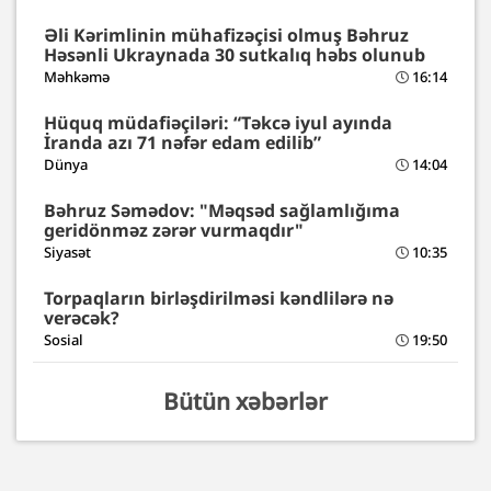
Əli Kərimlinin mühafizəçisi olmuş Bəhruz
Həsənli Ukraynada 30 sutkalıq həbs olunub
Məhkəmə
16:14
Hüquq müdafiəçiləri: “Təkcə iyul ayında
İranda azı 71 nəfər edam edilib”
Dünya
14:04
Bəhruz Səmədov: "Məqsəd sağlamlığıma
geridönməz zərər vurmaqdır"
Siyasət
10:35
Torpaqların birləşdirilməsi kəndlilərə nə
verəcək?
Sosial
19:50
Bütün xəbərlər