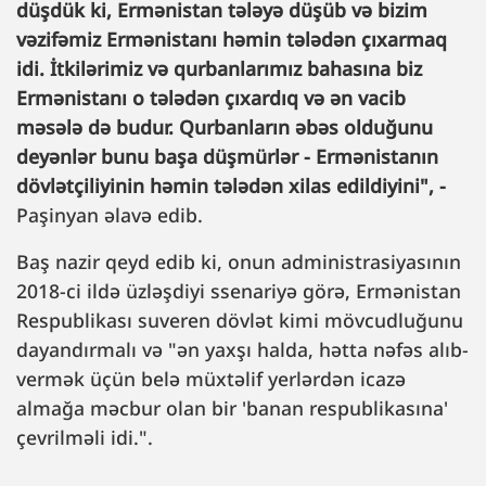
düşdük ki, Ermənistan tələyə düşüb və bizim
vəzifəmiz Ermənistanı həmin tələdən çıxarmaq
idi. İtkilərimiz və qurbanlarımız bahasına biz
Ermənistanı o tələdən çıxardıq və ən vacib
məsələ də budur. Qurbanların əbəs olduğunu
deyənlər bunu başa düşmürlər - Ermənistanın
dövlətçiliyinin həmin tələdən xilas edildiyini", -
Paşinyan əlavə edib.
Baş nazir qeyd edib ki, onun administrasiyasının
2018-ci ildə üzləşdiyi ssenariyə görə, Ermənistan
Respublikası suveren dövlət kimi mövcudluğunu
dayandırmalı və "ən yaxşı halda, hətta nəfəs alıb-
vermək üçün belə müxtəlif yerlərdən icazə
almağa məcbur olan bir 'banan respublikasına'
çevrilməli idi.".