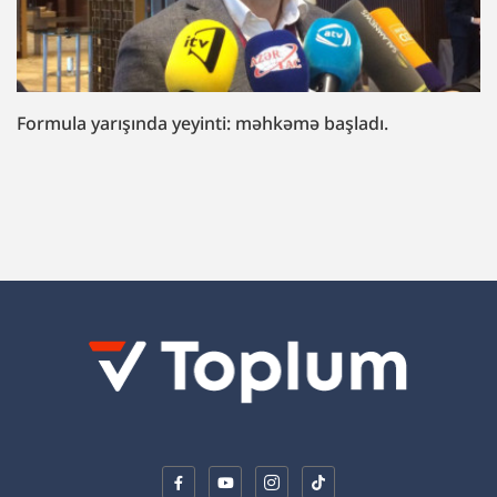
“Fazil Mustafaya sui-qəsd işi”ndə müttəhim:
“Hədələdilər ki, qol çəkməsən, arvadını bura
gətirəcəyik”