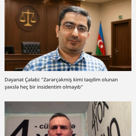
Dəyanət Çələbi: "Zərərçəkmiş kimi təqdim olunan
şəxslə heç bir insidentim olmayıb"