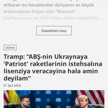
etibarən bu hesablardan dünyanın ən böyük
kriptovalyuta birjası olan “Binance”
platformasına azı 676 milyon dollar köçürülüb....
Davamını oxu
DÜNYA
Tramp: “ABŞ-nin Ukraynaya
‘Patriot’ raketlərinin istehsalına
lisenziya verəcəyinə hələ əmin
deyiləm”
31 İyul 2026