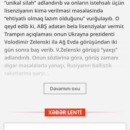
“unikal silah” adlandırıb və onların istehsalı üçün
lisenziyanın kimə verilməsi məsələsində
“ehtiyatlı olmaq lazım olduğunu” vurğulayıb. O
qeyd edib ki, ABŞ adətən belə lisenziyalar vermir.
Trampın açıqlaması onun Ukrayna prezidenti
Volodimir Zelenski ilə Ağ Evdə görüşündən iki
gün sonra baş verib. V.Zelenski görüşü “yaxşı”
adlandırıb. Onun sözlərinə görə, görüş zamanı
digər məsələlərlə yanaşı, Rusiyanın ballistik
raketlərinə qarşı...
Davamını oxu
XƏBƏR LENTI