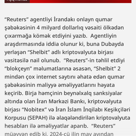
“Reuters” agentliyi İrandakı onlayn qumar
şəbəkəsinin 4 milyard dollarlıq vəsaiti ölkədən
çıxarmağa kömək etdiyini yazıb. Agentliyin
araşdırmasında iddia olunur ki, buna Dubayda
yerləşən “Shelbit” adlı kriptovalyuta birjası
vasitəsilə nail olunub. “Reuters”-in təhlil etdiyi
“blokçeyn” məlumatlarına əsasən, “Shelbit” 2
mindən çox internet saytını əhatə edən qumar
şəbəkəsinin maliyyə əməliyyatlarını həyata
keçirib. Birja həmçinin beynəlxalq sanksiyalar
altında olan İran Mərkəzi Bankı, kriptovalyuta
birjası “Nobitex” və İran İslam İnqilabı Keşikçiləri
Korpusu (SEPAH) ilə əlaqələndirilən kriptovalyuta
hesabları ilə əməliyyatlar aparıb. “Reuters”
müəyyən edib ki, 2024-cü ilin may ayından