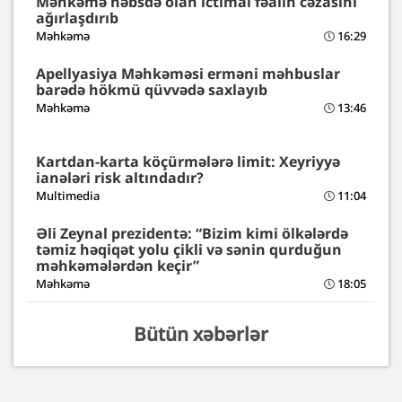
Məhkəmə həbsdə olan ictimai fəalın cəzasını
ağırlaşdırıb
Məhkəmə
16:29
Apellyasiya Məhkəməsi erməni məhbuslar
barədə hökmü qüvvədə saxlayıb
Məhkəmə
13:46
Kartdan-karta köçürmələrə limit: Xeyriyyə
ianələri risk altındadır?
Multimedia
11:04
Əli Zeynal prezidentə: “Bizim kimi ölkələrdə
təmiz həqiqət yolu çikli və sənin qurduğun
məhkəmələrdən keçir”
Məhkəmə
18:05
Bütün xəbərlər