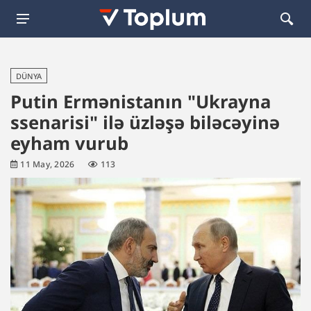
DÜNYA
Putin Ermənistanın "Ukrayna
ssenarisi" ilə üzləşə biləcəyinə
eyham vurub
11 May, 2026
113