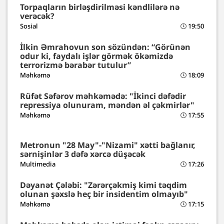
Torpaqların birləşdirilməsi kəndlilərə nə
verəcək?
Sosial
19:50
İlkin Əmrahovun son sözündən: “Görünən
odur ki, faydalı işlər görmək ökəmizdə
terrorizmə bərabər tutulur”
Məhkəmə
18:09
Rüfət Səfərov məhkəmədə: "İkinci dəfədir
repressiya olunuram, məndən əl çəkmirlər"
Məhkəmə
17:55
Metronun "28 May"-"Nizami" xətti bağlanır,
sərnişinlər 3 dəfə xərcə düşəcək
Multimedia
17:26
Dəyanət Çələbi: "Zərərçəkmiş kimi təqdim
olunan şəxslə heç bir insidentim olmayıb"
Məhkəmə
17:15