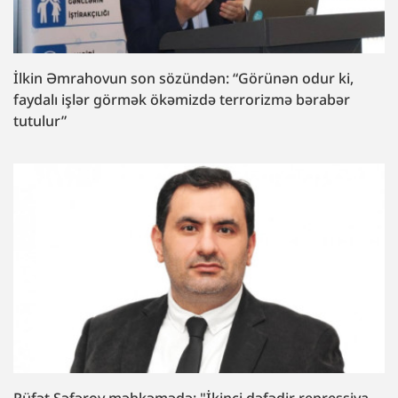
İlkin Əmrahovun son sözündən: “Görünən odur ki,
faydalı işlər görmək ökəmizdə terrorizmə bərabər
tutulur”
Rüfət Səfərov məhkəmədə: "İkinci dəfədir repressiya