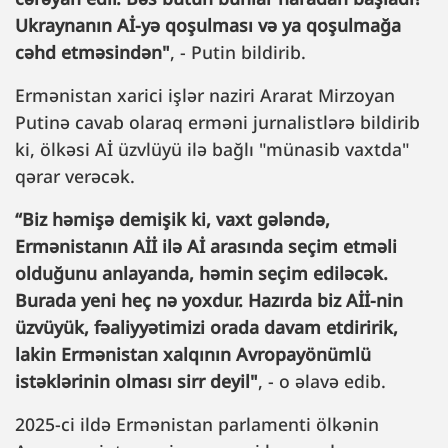
Ukraynanın Aİ-yə qoşulması və ya qoşulmağa
cəhd etməsindən"
, - Putin bildirib.
Ermənistan xarici işlər naziri Ararat Mirzoyan
Putinə cavab olaraq erməni jurnalistlərə bildirib
ki, ölkəsi Aİ üzvlüyü ilə bağlı "münasib vaxtda"
qərar verəcək.
“Biz həmişə demişik ki, vaxt gələndə,
Ermənistanın Aİİ ilə Aİ arasında seçim etməli
olduğunu anlayanda, həmin seçim ediləcək.
Burada yeni heç nə yoxdur. Hazırda biz Aİİ-nin
üzvüyük, fəaliyyətimizi orada davam etdiririk,
lakin Ermənistan xalqının Avropayönümlü
istəklərinin olması sirr deyil"
, - o əlavə edib.
2025-ci ildə Ermənistan parlamenti ölkənin