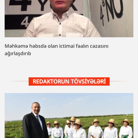
Məhkəmə həbsdə olan ictimai fəalın cəzasını
ağırlaşdırıb
REDAKTORUN TÖVSIYƏLƏRI