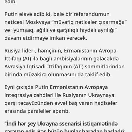
edib.
Putin əlavə edib ki, belə bir referendumun
nəticəsi Moskvaya “müvafiq nəticələr çıxarmağa”
və “yumşaq, ağıllı və qarşılıqlı faydalı ayrılığı”
davam etdirməyə imkan verəcək.
Rusiya lideri, həmçinin, Ermənistanın Avropa
İttifaqı (Aİ) ilə bağlı ambisiyalarının gələcəkdə
Avrasiya İqtisadi İttifaqının (Aİİ) sammitlərindən
birində müzakirə olunmasını da təklif edib.
Eyni çıxışda Putin Ermənistanın Avropaya
inteqrasiya cəhdləri ilə Rusiyanın Ukraynaya
qarşı təcavüzündən əvvəl baş verən hadisələr
arasında paralellər aparıb.
“İndi hər şey Ukrayna ssenarisi istiqamətində
cərəyan edir. Bəs bütün bunlar haradan başladı?