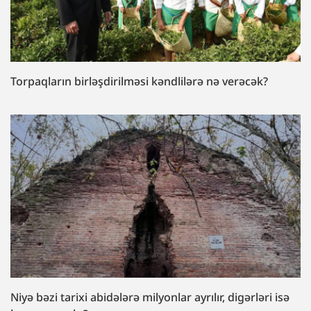
Torpaqların birləşdirilməsi kəndlilərə nə verəcək?
Niyə bəzi tarixi abidələrə milyonlar ayrılır, digərləri isə