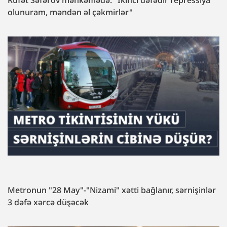
olunuram, məndən əl çəkmirlər"
Metronun "28 May"-"Nizami" xətti bağlanır, sərnişinlər
3 dəfə xərcə düşəcək