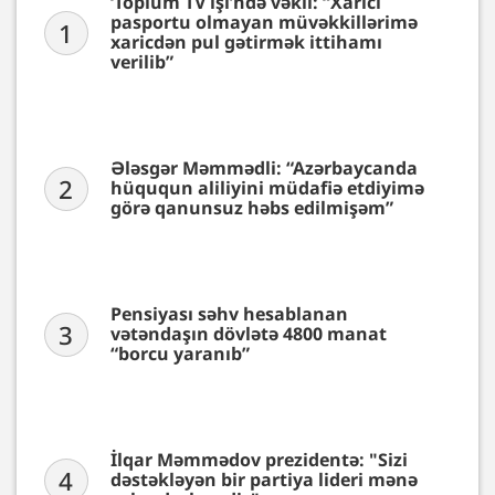
‘Toplum TV işi’ndə vəkil: “Xarici
pasportu olmayan müvəkkillərimə
1
xaricdən pul gətirmək ittihamı
verilib”
Ələsgər Məmmədli: “Azərbaycanda
2
hüququn aliliyini müdafiə etdiyimə
görə qanunsuz həbs edilmişəm”
Pensiyası səhv hesablanan
3
vətəndaşın dövlətə 4800 manat
“borcu yaranıb”
İlqar Məmmədov prezidentə: "Sizi
4
dəstəkləyən bir partiya lideri mənə