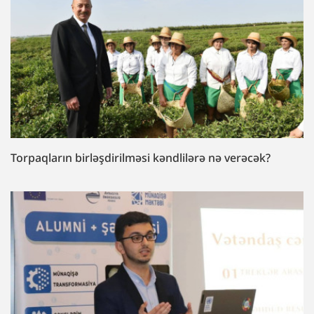
Torpaqların birləşdirilməsi kəndlilərə nə verəcək?