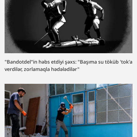
"Bandotdel"in həbs etdiyi şəxs: "Başıma su töküb 'tok'a
verdilər, zorlamaqla hədələdilər"