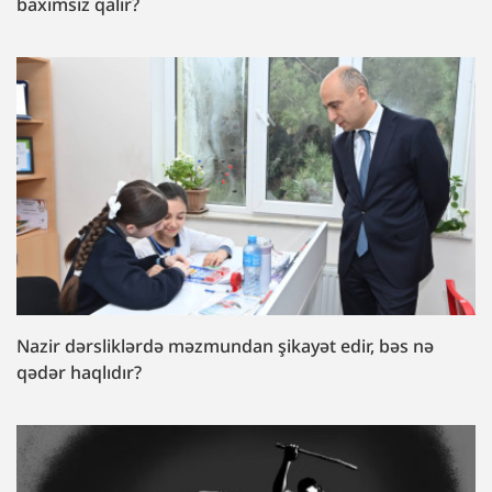
baxımsız qalır?
Nazir dərsliklərdə məzmundan şikayət edir, bəs nə
qədər haqlıdır?