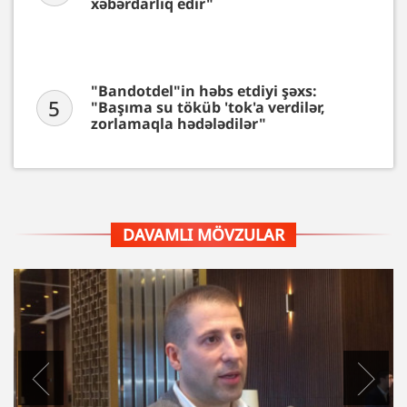
xəbərdarlıq edir"
"Bandotdel"in həbs etdiyi şəxs:
5
"Başıma su töküb 'tok'a verdilər,
zorlamaqla hədələdilər"
DAVAMLI MÖVZULAR