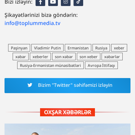
Bizi izləyin:
Şikayətlərinizi bizə göndərin:
info@toplummedia.tv
Paşinyan
Vladimir Putin
Ermənistan
Rusiya
xeber
xəbər
xeberler
son xəbər
son xeber
xəbərlər
Rusiya-Ermənistan münasibətləri
Avropa İttifaqı
Bizim "Twitter" səhifəmizi izləyin
OXŞAR XƏBƏRLƏR