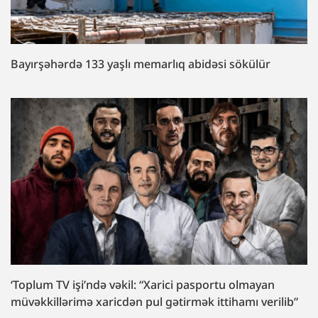
Bayırşəhərdə 133 yaşlı memarlıq abidəsi sökülür
‘Toplum TV işi’ndə vəkil: “Xarici pasportu olmayan
müvəkkillərimə xaricdən pul gətirmək ittihamı verilib”