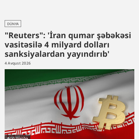
DÜNYA
"Reuters": 'İran qumar şəbəkəsi
vasitəsilə 4 milyard dolları
sanksiyalardan yayındırıb'
4 Avqust 2026
Açıq mənbə