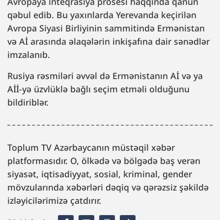
Avropaya inteqrasiya prosesi haqqında qanun
qəbul edib. Bu yaxınlarda Yerevanda keçirilən
Avropa Siyasi Birliyinin sammitində Ermənistan
və Aİ arasında əlaqələrin inkişafına dair sənədlər
imzalanıb.
Rusiya rəsmiləri əvvəl də Ermənistanın Aİ və ya
Aİİ-yə üzvlüklə bağlı seçim etməli olduğunu
bildiriblər.
Toplum TV Azərbaycanın müstəqil xəbər
platformasıdır. O, ölkədə və bölgədə baş verən
siyasət, iqtisadiyyat, sosial, kriminal, gender
mövzularında xəbərləri dəqiq və qərəzsiz şəkildə
izləyicilərimizə çatdırır.