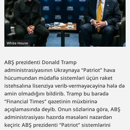
White House
ABŞ prezidenti Donald Tramp
administrasiyasının Ukraynaya “Patriot” hava
hücumundan müdafiə sistemləri üçün raket
istehsalına lisenziya verib-verməyəcəyinə hələ də
əmin olmadığını bildirib. Tramp bu barədə
“Financial Times” qəzetinin müxbirinə
açıqlamasında deyib. Onun sözlərinə görə, ABŞ
administrasiyası hazırda məsələni nəzərdən
keçirir. ABŞ prezidenti “Patriot” sistemlərini