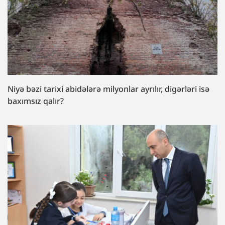
Niyə bəzi tarixi abidələrə milyonlar ayrılır, digərləri isə
baxımsız qalır?