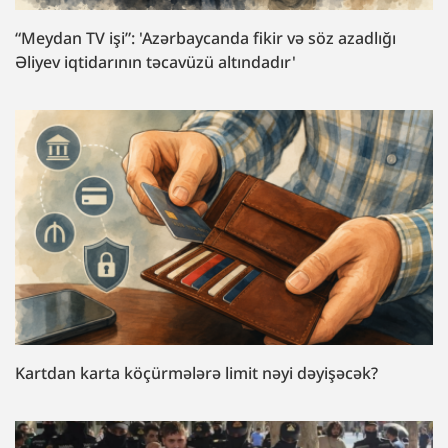
“Meydan TV işi”: 'Azərbaycanda fikir və söz azadlığı
Əliyev iqtidarının təcavüzü altındadır'
Kartdan karta köçürmələrə limit nəyi dəyişəcək?