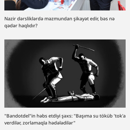
Nazir dərsliklərdə məzmundan şikayət edir, bəs nə
qədər haqlıdır?
"Bandotdel"in həbs etdiyi şəxs: "Başıma su töküb 'tok'a
verdilər, zorlamaqla hədələdilər"