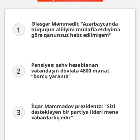
Ələsgər Məmmədli: “Azərbaycanda
1
hüququn aliliyini müdafiə etdiyimə
görə qanunsuz həbs edilmişəm”
Pensiyası səhv hesablanan
2
vətəndaşın dövlətə 4800 manat
“borcu yaranıb”
İlqar Məmmədov prezidentə: "Sizi
3
dəstəkləyən bir partiya lideri mənə
xəbərdarlıq edir"