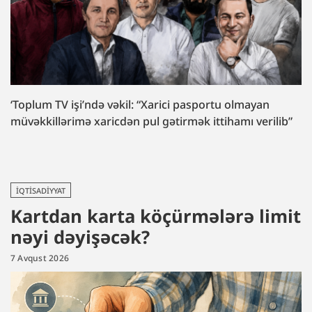
‘Toplum TV işi’ndə vəkil: “Xarici pasportu olmayan
müvəkkillərimə xaricdən pul gətirmək ittihamı verilib”
İQTISADIYYAT
Kartdan karta köçürmələrə limit
nəyi dəyişəcək?
7 Avqust 2026