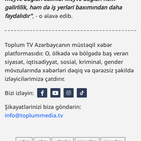
gəlirlilik, həm də iş yerləri baxımından daha
faydalıdır"
, - o əlavə edib.
Toplum TV Azərbaycanın müstəqil xəbər
platformasıdır. O, ölkədə və bölgədə baş verən
siyasət, iqtisadiyyat, sosial, kriminal, gender
mövzularında xəbərləri dəqiq və qərəzsiz şəkildə
izləyicilərimizə çatdırır.
Bizi izləyin:
Şikayətlərinizi bizə göndərin:
info@toplummedia.tv