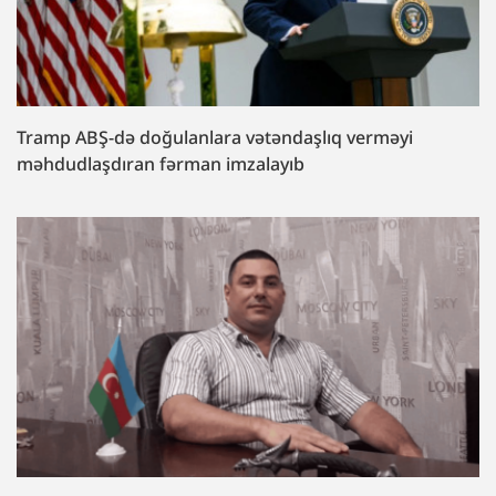
Tramp ABŞ-də doğulanlara vətəndaşlıq verməyi
məhdudlaşdıran fərman imzalayıb