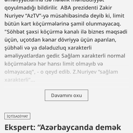
qoyulmadığı bildirilir. ABA prezidenti Zakir
Nuriyev “AzTV”-yə müsahibəsində deyib ki, limit
bütün kart köçürmələrinə şamil olunmayacaq.
"Söhbət şəxsi köçürmə kanalı ilə biznes məqsədi
üçün, uçotdan kənar dövriyyə üçün aparılan,
şübhəli və ya dələduzluq xarakterli
əməliyyatlardan gedir. Sağlam xarakterli normal
köçürmələrə hər hansı limit olmayıb və
olmayacaq", - o qeyd edib. Z.Nuriyev “sağlam
xarakterli”...
Davamını oxu
İQTISADIYYAT
Ekspert: “Azərbaycanda demək