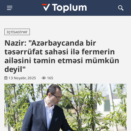
İQTISADIYYAT
Nazir: "Azərbaycanda bir
təsərrüfat sahəsi ilə fermerin
ailəsini təmin etməsi mümkün
deyil"
13 Noyabr, 2025
165