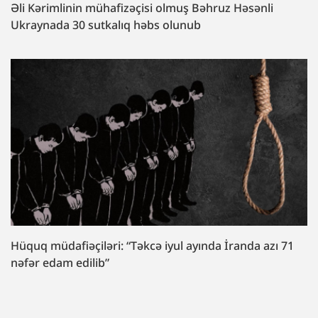
Əli Kərimlinin mühafizəçisi olmuş Bəhruz Həsənli
Ukraynada 30 sutkalıq həbs olunub
Hüquq müdafiəçiləri: “Təkcə iyul ayında İranda azı 71
nəfər edam edilib”