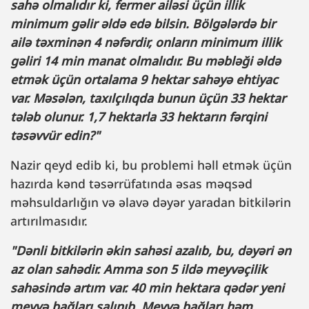
sahə olmalıdır ki, fermer ailəsi üçün illik
minimum gəlir əldə edə bilsin. Bölgələrdə bir
ailə təxminən 4 nəfərdir, onların minimum illik
gəliri 14 min manat olmalıdır. Bu məbləği əldə
etmək üçün ortalama 9 hektar sahəyə ehtiyac
var. Məsələn, taxılçılıqda bunun üçün 33 hektar
tələb olunur. 1,7 hektarla 33 hektarın fərqini
təsəvvür edin?"
Nazir qeyd edib ki, bu problemi həll etmək üçün
hazırda kənd təsərrüfatında əsas məqsəd
məhsuldarlığın və əlavə dəyər yaradan bitkilərin
artırılmasıdır.
"Dənli bitkilərin əkin sahəsi azalıb, bu, dəyəri ən
az olan sahədir. Amma son 5 ildə meyvəçilik
sahəsində artım var. 40 min hektara qədər yeni
meyvə bağları salınıb. Meyvə bağları həm