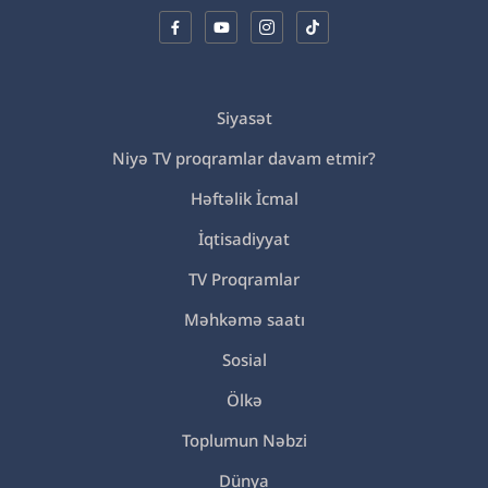
Siyasət
Niyə TV proqramlar davam etmir?
Həftəlik İcmal
İqtisadiyyat
TV Proqramlar
Məhkəmə saatı
Sosial
Ölkə
Toplumun Nəbzi
Dünya