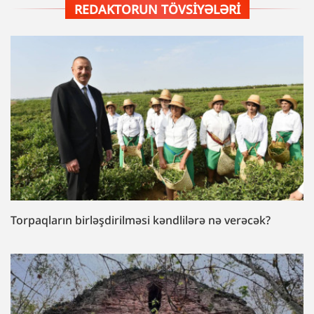
REDAKTORUN TÖVSIYƏLƏRI
Torpaqların birləşdirilməsi kəndlilərə nə verəcək?