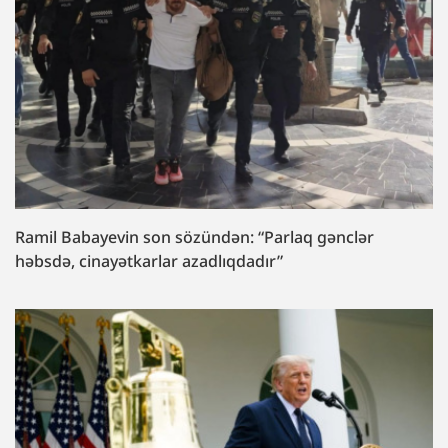
Ramil Babayevin son sözündən: “Parlaq gənclər
həbsdə, cinayətkarlar azadlıqdadır”