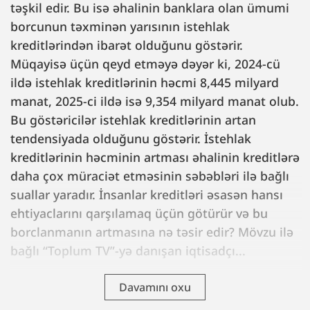
təşkil edir. Bu isə əhalinin banklara olan ümumi
borcunun təxminən yarısının istehlak
kreditlərindən ibarət olduğunu göstərir.
Müqayisə üçün qeyd etməyə dəyər ki, 2024-cü
ildə istehlak kreditlərinin həcmi 8,445 milyard
manat, 2025-ci ildə isə 9,354 milyard manat olub.
Bu göstəricilər istehlak kreditlərinin artan
tendensiyada olduğunu göstərir. İstehlak
kreditlərinin həcminin artması əhalinin kreditlərə
daha çox müraciət etməsinin səbəbləri ilə bağlı
suallar yaradır. İnsanlar kreditləri əsasən hansı
ehtiyaclarını qarşılamaq üçün götürür və bu
borclanmanın artmasına nə təsir edir? Mövzu ilə
bağlı “Toplum TV”-yə danışan iqtisadçı...
Davamını oxu