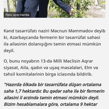
Foto: açıq mənbə
Kənd təsərrüfatı naziri Məcnun Məmmədov deyib
ki, Azərbaycanda fermerin bir təsərrüfat sahəsi
ilə ailəsinin dolanışığını təmin etməsi mümkün
deyil.
O, bunu noyabrın 13-də Milli Məclisin Aqrar
siyasət, Ailə, qadın və uşaq məsələləri, Elm və
təhsil komitələrinin birgə iclasında bildirib.
"Hazırda ölkədə bir təsərrüfata düşən ortalama
sahə 1,7 hektardır. Bu qədər sahə ilə bir fermerin
ailəsini il ərzində təmin etməsi mümkün deyil.
Bizim hesablamalara görə, ortalama 9 hektar