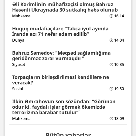
Əli Kərimlinin mühafizəçisi olmuş Bəhruz
Həsənli Ukraynada 30 sutkalıq həbs olunub
Məhkəmə
16:14
Hüquq müdafiəçiləri: “Təkcə iyul ayında
İranda azı 71 nəfər edam edilib”
Dünya
14:04
Bəhruz Səmədov: "Məqsəd sağlamlığıma
geridönməz zərər vurmaqdır"
Siyasət
10:35
Torpaqların birləşdirilməsi kəndlilərə nə
verəcək?
Sosial
19:50
İlkin Əmrahovun son sözündən: “Görünən
odur ki, faydalı işlər görmək ökəmizdə
terrorizmə bərabər tutulur”
Məhkəmə
18:09
Bütün xəbərlər