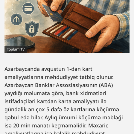
Toplum TV
Azərbaycanda avqustun 1-dən kart
əməliyyatlarına məhdudiyyət tətbiq olunur.
Azərbaycan Banklar Assosiasiyasının (ABA)
yaydığı məlumata görə, bank xidmətləri
istifadəçiləri kartdan karta əməliyyatı ilə
gündəlik ən çox 5 dəfə öz kartlarına köçürmə
qəbul edə bilər. Aylıq ümumi köçürmə məbləği
isə 20 min manatı keçməməlidir. Məxaric
əməliyyatlarına isə hələlik məhdudiyyət