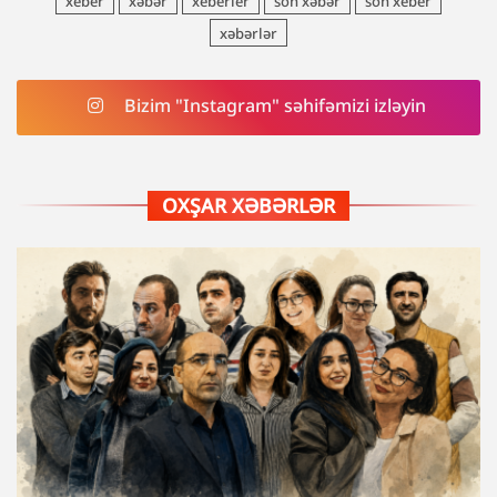
xeber
xəbər
xeberler
son xəbər
son xeber
xəbərlər
Bizim "Instagram" səhifəmizi izləyin
OXŞAR XƏBƏRLƏR