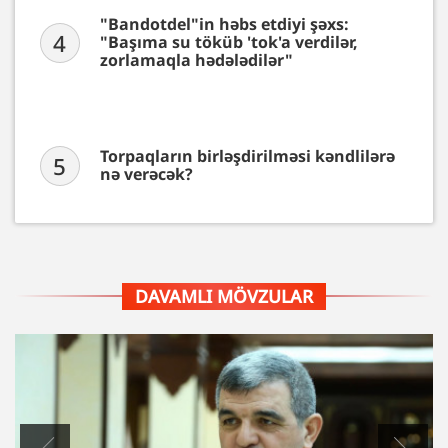
"Bandotdel"in həbs etdiyi şəxs:
4
"Başıma su töküb 'tok'a verdilər,
zorlamaqla hədələdilər"
Torpaqların birləşdirilməsi kəndlilərə
5
nə verəcək?
DAVAMLI MÖVZULAR