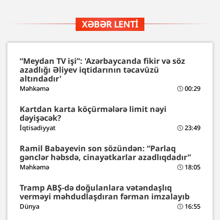
XƏBƏR LENTI
“Meydan TV işi”: 'Azərbaycanda fikir və söz
azadlığı Əliyev iqtidarının təcavüzü
altındadır'
Məhkəmə
00:29
Kartdan karta köçürmələrə limit nəyi
dəyişəcək?
İqtisadiyyat
23:49
Ramil Babayevin son sözündən: “Parlaq
gənclər həbsdə, cinayətkarlar azadlıqdadır”
Məhkəmə
18:05
Tramp ABŞ-də doğulanlara vətəndaşlıq
verməyi məhdudlaşdıran fərman imzalayıb
Dünya
16:55