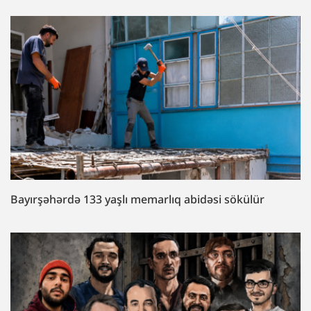
Bayırşəhərdə 133 yaşlı memarlıq abidəsi sökülür