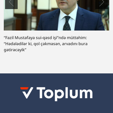
“Fazil Mustafaya sui-qəsd işi”ndə müttəhim:
“Hədələdilər ki, qol çəkməsən, arvadını bura
gətirəcəyik”