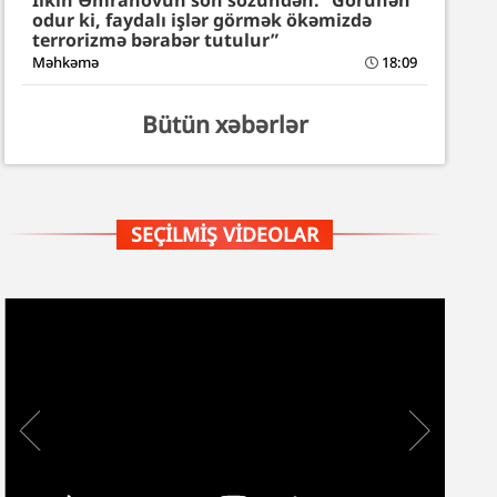
İlkin Əmrahovun son sözündən: “Görünən
odur ki, faydalı işlər görmək ökəmizdə
terrorizmə bərabər tutulur”
Məhkəmə
18:09
Bütün xəbərlər
SEÇILMIŞ VIDEOLAR