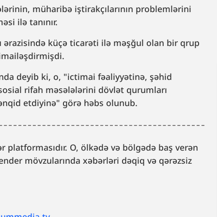
lərinin, müharibə iştirakçılarının problemlərini
si ilə tanınır.
ərazisində küçə ticarəti ilə məşğul olan bir qrup
timailəşdirmişdi.
 deyib ki, o, "ictimai fəaliyyətinə, şəhid
 sosial rifah məsələlərini dövlət qurumları
ənqid etdiyinə" görə həbs olunub.
 platformasıdır. O, ölkədə və bölgədə baş verən
, gender mövzularında xəbərləri dəqiq və qərəzsiz
lummedia.tv