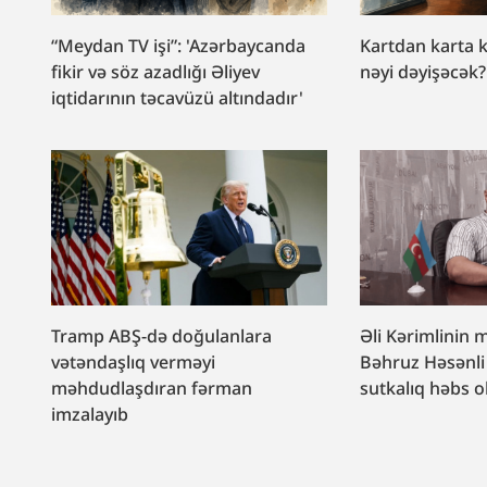
“Meydan TV işi”: 'Azərbaycanda
Kartdan karta 
fikir və söz azadlığı Əliyev
nəyi dəyişəcək?
iqtidarının təcavüzü altındadır'
Tramp ABŞ-də doğulanlara
Əli Kərimlinin 
vətəndaşlıq verməyi
Bəhruz Həsənli
məhdudlaşdıran fərman
sutkalıq həbs 
imzalayıb