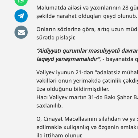
Məlumatda ailəsi və yaxınlarının 28 gü
şəkildə narahat olduqları qeyd olunub
Onların sözlərinə görə, artıq uzun müdd
sürətlə pisləşir.
“Aidiyyatı qurumlar məsuliyyətli davra
laqeyd yanaşmamalıdır”
, - bəyanatda 
Vəliyev iyunun 21-dən “ədalətsiz mühaki
vəkilləri onun yeriməkdə çətinlik çəkdi
üzə olduğunu bildirmişdilər.
Hacı Vəliyev martın 31-də Bakı Şəhər B
saxlanılıb.
O, Cinayət Məcəlləsinin silahdan və ya 
edilməklə xuliqanlıq və özgənin əmla
ilə ittiham olunur.