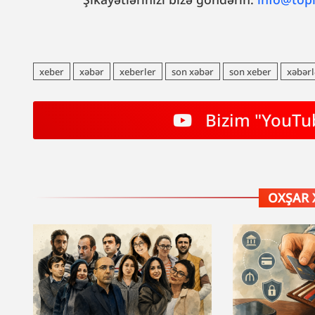
xeber
xəbər
xeberler
son xəbər
son xeber
xəbərl
Bizim "YouTub
OXŞAR 