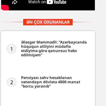
ƏN ÇOX OXUNANLAR
Ələsgər Məmmədli: “Azərbaycanda
hüququn aliliyini müdafiə
1
etdiyimə görə qanunsuz həbs
edilmişəm”
Pensiyası səhv hesablanan
2
vətəndaşın dövlətə 4800 manat
“borcu yaranıb”