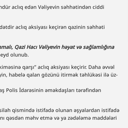
ndür aclıq edən Vəliyevin səhhətindən ciddi
.
ətdir aclıq aksiyası keçirən qazinin səhhəti
nmalı, Qazi Hacı Vəliyevin həyat və sağlamlığına
qeyd olunub.
məsinə qarşı” aclıq aksiyası keçirir. Daha əvvəl
yin, habelə qalan gözünü itirmək təhlükəsi ilə üz-
aş Polis İdarəsinin əməkdaşları tərəfindən
silah qismində istifadə olunan əşyalardan istifadə
kını qəsdən məhv etmə və ya zədələmə maddələri