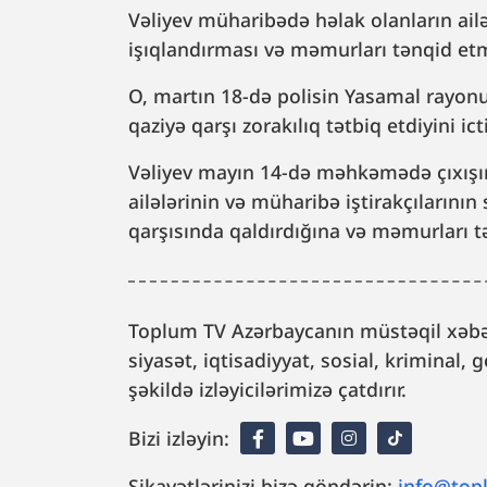
Vəliyev müharibədə həlak olanların ailə
işıqlandırması və məmurları tənqid etmə
O, martın 18-də polisin Yasamal rayonu 
qaziyə qarşı zorakılıq tətbiq etdiyini ic
Vəliyev mayın 14-də məhkəmədə çıxışında
ailələrinin və müharibə iştirakçılarının
qarşısında qaldırdığına və məmurları t
Toplum TV Azərbaycanın müstəqil xəbər
siyasət, iqtisadiyyat, sosial, kriminal
şəkildə izləyicilərimizə çatdırır.
Bizi izləyin:
Şikayətlərinizi bizə göndərin:
info@top