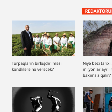
REDAKTORUN
Torpaqların birləşdirilməsi
Niyə bəzi tarixi
kəndlilərə nə verəcək?
milyonlar ayrılır
baxımsız qalır?