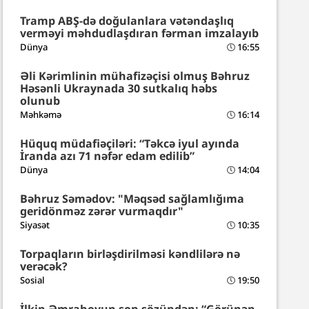
Tramp ABŞ-də doğulanlara vətəndaşlıq
verməyi məhdudlaşdıran fərman imzalayıb
Dünya
16:55
Əli Kərimlinin mühafizəçisi olmuş Bəhruz
Həsənli Ukraynada 30 sutkalıq həbs
olunub
Məhkəmə
16:14
Hüquq müdafiəçiləri: “Təkcə iyul ayında
İranda azı 71 nəfər edam edilib”
Dünya
14:04
Bəhruz Səmədov: "Məqsəd sağlamlığıma
geridönməz zərər vurmaqdır"
Siyasət
10:35
Torpaqların birləşdirilməsi kəndlilərə nə
verəcək?
Sosial
19:50