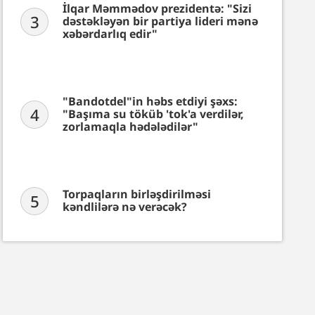
İlqar Məmmədov prezidentə: "Sizi
3
dəstəkləyən bir partiya lideri mənə
xəbərdarlıq edir"
"Bandotdel"in həbs etdiyi şəxs:
4
"Başıma su töküb 'tok'a verdilər,
zorlamaqla hədələdilər"
Torpaqların birləşdirilməsi
5
kəndlilərə nə verəcək?