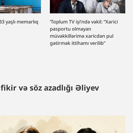
33 yaşlı memarlıq
‘Toplum TV işi’ndə vəkil: “Xarici
r
pasportu olmayan
müvəkkillərimə xaricdən pul
gətirmək ittihamı verilib”
ikir və söz azadlığı Əliyev