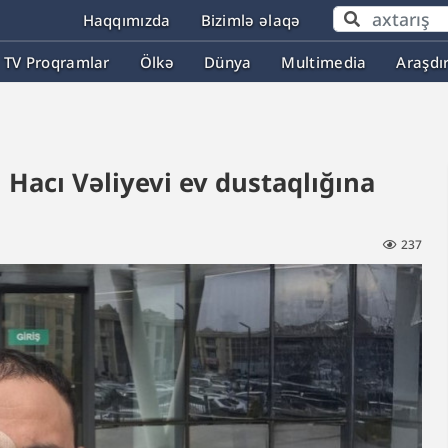
Haqqımızda
Bizimlə əlaqə
TV Proqramlar
Ölkə
Dünya
Multimedia
Araşdı
Hacı Vəliyevi ev dustaqlığına
237