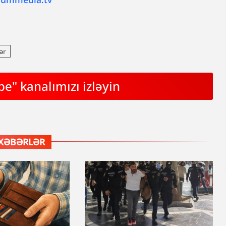
ər
e" kanalımızı izləyin
XƏBƏRLƏR