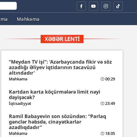
rma
Məhkəmə
XƏBƏR LENTI
“Meydan TV işi”: 'Azərbaycanda fikir və söz
azadlığı Əliyev iqtidarının təcavüzü
altındadır'
Məhkəmə
00:29
Kartdan karta köçürmələrə limit nəyi
dəyişəcək?
İqtisadiyyat
23:49
Ramil Babayevin son sözündən: “Parlaq
gənclər həbsdə, cinayətkarlar
azadlıqdadır”
Məhkəmə
18:05