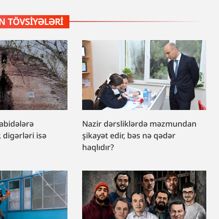
 TÖVSIYƏLƏRI
 abidələrə
Nazir dərsliklərdə məzmundan
, digərləri isə
şikayət edir, bəs nə qədər
haqlıdır?