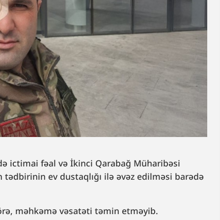
 ictimai fəal və İkinci Qarabağ Müharibəsi
n tədbirinin ev dustaqlığı ilə əvəz edilməsi barədə
 görə, məhkəmə vəsatəti təmin etməyib.