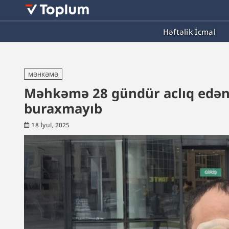
Həftəlik İcmal
MƏHKƏMƏ
Məhkəmə 28 gündür aclıq edən 
buraxmayıb
18 İyul, 2025