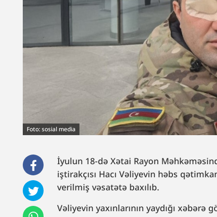
Foto: sosial media
İyulun 18-də Xətai Rayon Məhkəməsində
iştirakçısı Hacı Vəliyevin həbs qətimka
verilmiş vəsatətə baxılıb.
Vəliyevin yaxınlarının yaydığı xəbərə