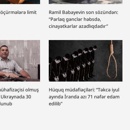
köçürmələrə limit
Ramil Babayevin son sözündən:
“Parlaq gənclər həbsdə,
cinayətkarlar azadlıqdadır”
mühafizəçisi olmuş
Hüquq müdafiəçiləri: “Təkcə iyul
 Ukraynada 30
ayında İranda azı 71 nəfər edam
olunub
edilib”