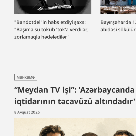
"Bandotdel"in həbs etdiyi şəxs:
Bayırşəhərdə 1
"Başıma su töküb 'tok'a verdilər,
abidəsi sökülü
zorlamaqla hədələdilər"
MƏHKƏMƏ
“Meydan TV işi”: 'Azərbaycanda f
iqtidarının təcavüzü altındadır'
8 Avqust 2026