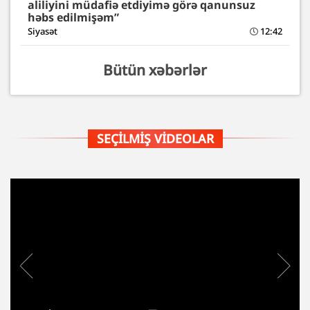
aliliyini müdafiə etdiyimə görə qanunsuz
həbs edilmişəm”
Siyasət
12:42
Bütün xəbərlər
SEÇILMIŞ VIDEOLAR