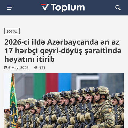
SOSIAL
2026-ci ildə Azərbaycanda ən az
17 hərbçi qeyri-döyüş şəraitində
həyatını itirib
6 May, 2026
171