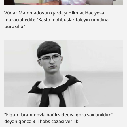
Vüqar Məmmədovun qardaşı Hikmət Hacıyevə
müraciət edib: "Xəstə məhbuslar taleyin ümidinə
buraxılıb"
“Elgün İbrahimovla bağlı videoya görə saxlanıldım”
deyən gəncə 3 il həbs cəzası verilib