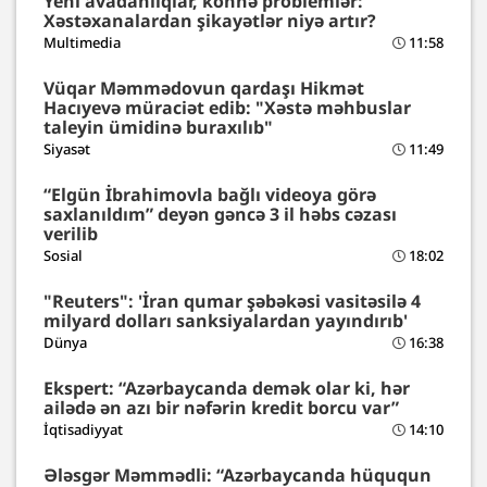
Yeni avadanlıqlar, köhnə problemlər:
Xəstəxanalardan şikayətlər niyə artır?
Multimedia
11:58
Vüqar Məmmədovun qardaşı Hikmət
Hacıyevə müraciət edib: "Xəstə məhbuslar
taleyin ümidinə buraxılıb"
Siyasət
11:49
“Elgün İbrahimovla bağlı videoya görə
saxlanıldım” deyən gəncə 3 il həbs cəzası
verilib
Sosial
18:02
"Reuters": 'İran qumar şəbəkəsi vasitəsilə 4
milyard dolları sanksiyalardan yayındırıb'
Dünya
16:38
Ekspert: “Azərbaycanda demək olar ki, hər
ailədə ən azı bir nəfərin kredit borcu var”
İqtisadiyyat
14:10
Ələsgər Məmmədli: “Azərbaycanda hüququn