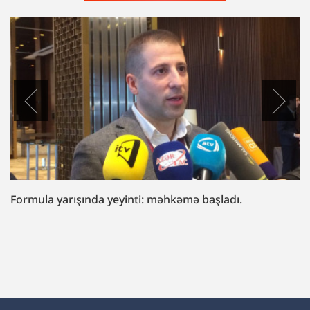
“Fazil Mustafaya sui-qəsd işi”ndə müttəhim:
“Hədələdilər ki, qol çəkməsən, arvadını bura
gətirəcəyik”