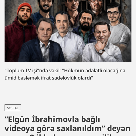
"Toplum TV işi"ndə vəkil: "Hökmün ədalətli olacağına
ümid bəsləmək ifrat sadəlövlük olardı"
SOSIAL
“Elgün İbrahimovla bağlı
videoya görə saxlanıldım” deyən