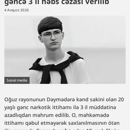
gəncə 3 il həbs cəzası verilib
4 Avqust 2026
Sosial media
Oğuz rayonunun Dəymədərə kənd sakini olan 20
yaşlı gənc narkotik ittihamı ilə 3 il müddətinə
azadlıqdan məhrum edilib. O, məhkəmədə
ittihamı qəbul etməyərək saxlanılmasının ötən