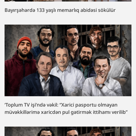
Bayırşəhərdə 133 yaşlı memarlıq abidəsi sökülür
‘Toplum TV işi’ndə vəkil: “Xarici pasportu olmayan
müvəkkillərimə xaricdən pul gətirmək ittihamı verilib”