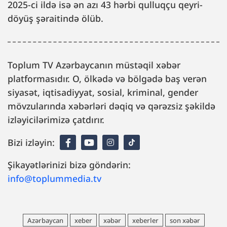
2025-ci ildə isə ən azı 43 hərbi qulluqçu qeyri-
döyüş şəraitində ölüb.
Toplum TV Azərbaycanın müstəqil xəbər
platformasıdır. O, ölkədə və bölgədə baş verən
siyasət, iqtisadiyyat, sosial, kriminal, gender
mövzularında xəbərləri dəqiq və qərəzsiz şəkildə
izləyicilərimizə çatdırır.
Bizi izləyin:
Şikayətlərinizi bizə göndərin:
info@toplummedia.tv
Azərbaycan
xeber
xəbər
xeberler
son xəbər