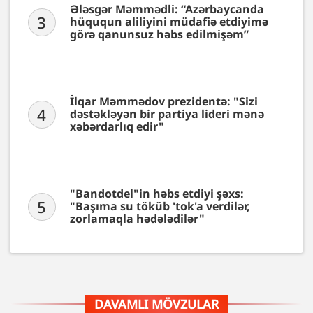
Ələsgər Məmmədli: “Azərbaycanda
3
hüququn aliliyini müdafiə etdiyimə
görə qanunsuz həbs edilmişəm”
İlqar Məmmədov prezidentə: "Sizi
4
dəstəkləyən bir partiya lideri mənə
xəbərdarlıq edir"
"Bandotdel"in həbs etdiyi şəxs:
5
"Başıma su töküb 'tok'a verdilər,
zorlamaqla hədələdilər"
DAVAMLI MÖVZULAR