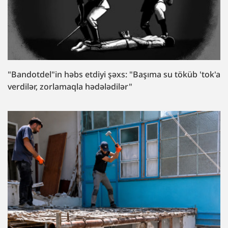
"Bandotdel"in həbs etdiyi şəxs: "Başıma su töküb 'tok'a
verdilər, zorlamaqla hədələdilər"