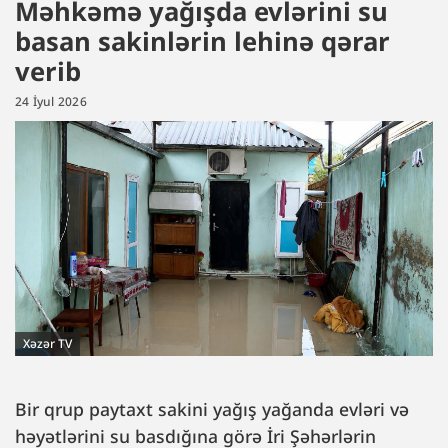
Məhkəmə yağışda evlərini su
basan sakinlərin lehinə qərar
verib
24 İyul 2026
Xəzər TV
Bir qrup paytaxt sakini yağış yağanda evləri və
həyətlərini su basdığına görə İri Şəhərlərin