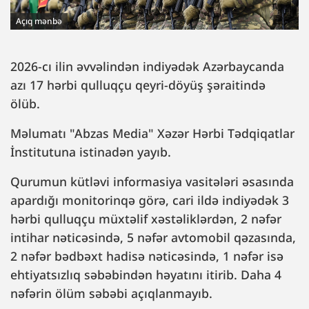
Açıq mənbə
2026-cı ilin əvvəlindən indiyədək Azərbaycanda
azı 17 hərbi qulluqçu qeyri-döyüş şəraitində
ölüb.
Məlumatı "Abzas Media" Xəzər Hərbi Tədqiqatlar
İnstitutuna istinadən yayıb.
Qurumun kütləvi informasiya vasitələri əsasında
apardığı monitorinqə görə, cari ildə indiyədək 3
hərbi qulluqçu müxtəlif xəstəliklərdən, 2 nəfər
intihar nəticəsində, 5 nəfər avtomobil qəzasında,
2 nəfər bədbəxt hadisə nəticəsində, 1 nəfər isə
ehtiyatsızlıq səbəbindən həyatını itirib. Daha 4
nəfərin ölüm səbəbi açıqlanmayıb.