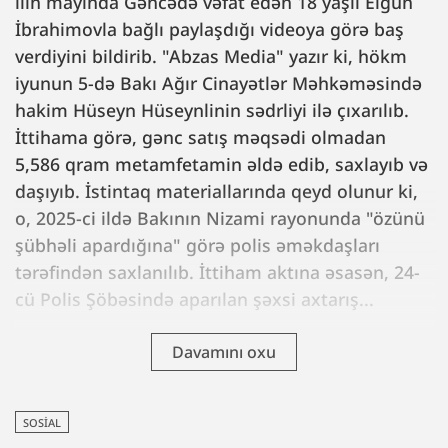
ilin mayında Gəncədə vəfat edən 18 yaşlı Elgün
İbrahimovla bağlı paylaşdığı videoya görə baş
verdiyini bildirib. "Abzas Media" yazır ki, hökm
iyunun 5-də Bakı Ağır Cinayətlər Məhkəməsində
hakim Hüseyn Hüseynlinin sədrliyi ilə çıxarılıb.
İttihama görə, gənc satış məqsədi olmadan
5,586 qram metamfetamin əldə edib, saxlayıb və
daşıyıb. İstintaq materiallarında qeyd olunur ki,
o, 2025-ci ildə Bakının Nizami rayonunda "özünü
şübhəli apardığına" görə polis əməkdaşları
tərəfindən saxlanılıb. İttiham aktına əsasən, 24-
cü Polis Şöbəsində aparılan şəxsi axtarış...
Davamını oxu
SOSIAL