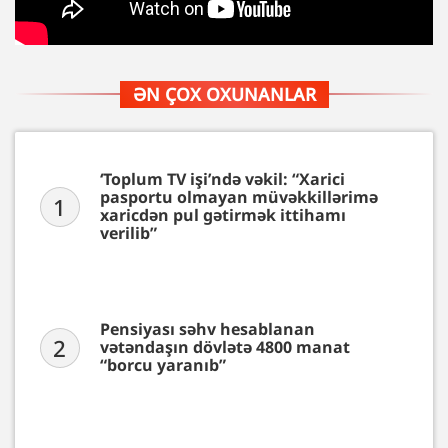
ƏN ÇOX OXUNANLAR
‘Toplum TV işi’ndə vəkil: “Xarici
pasportu olmayan müvəkkillərimə
1
xaricdən pul gətirmək ittihamı
verilib”
Pensiyası səhv hesablanan
2
vətəndaşın dövlətə 4800 manat
“borcu yaranıb”