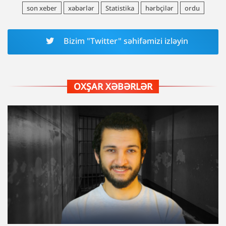
son xeber
xəbərlər
Statistika
hərbçilər
ordu
Bizim "Twitter" səhifəmizi izləyin
OXŞAR XƏBƏRLƏR