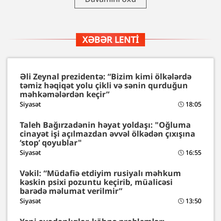
XƏBƏR LENTI
Əli Zeynal prezidentə: “Bizim kimi ölkələrdə
təmiz həqiqət yolu çikli və sənin qurduğun
məhkəmələrdən keçir”
Siyasət
18:05
Taleh Bağırzadənin həyat yoldaşı: "Oğluma
cinayət işi açılmazdan əvvəl ölkədən çıxışına
‘stop’ qoyublar"
Siyasət
16:55
Vəkil: “Müdafiə etdiyim rusiyalı məhkum
kəskin psixi pozuntu keçirib, müalicəsi
barədə məlumat verilmir”
Siyasət
13:50