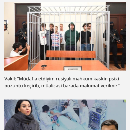
Vəkil: “Müdafiə etdiyim rusiyalı məhkum kəskin psixi
pozuntu keçirib, müalicəsi barədə məlumat verilmir”