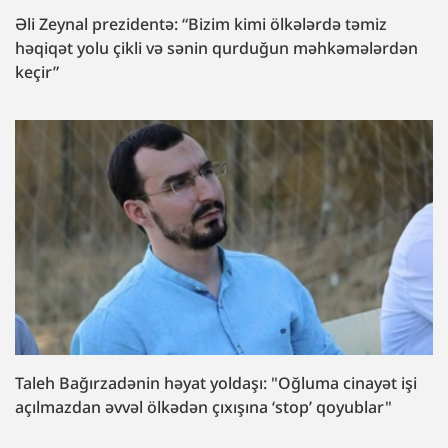
Əli Zeynal prezidentə: “Bizim kimi ölkələrdə təmiz
həqiqət yolu çikli və sənin qurduğun məhkəmələrdən
keçir”
Taleh Bağırzadənin həyat yoldaşı: "Oğluma cinayət işi
açılmazdan əvvəl ölkədən çıxışına ‘stop’ qoyublar"