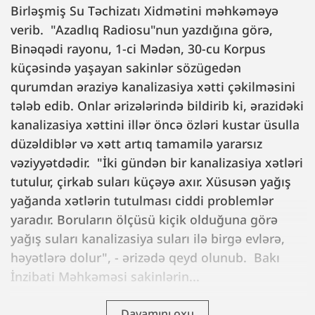
Birləşmiş Su Təchizatı Xidmətini məhkəməyə
verib. "Azadlıq Radiosu"nun yazdığına görə,
Binəqədi rayonu, 1-ci Mədən, 30-cu Korpus
küçəsində yaşayan sakinlər sözügedən
qurumdan əraziyə kanalizasiya xətti çəkilməsini
tələb edib. Onlar ərizələrində bildirib ki, ərazidəki
kanalizasiya xəttini illər öncə özləri kustar üsulla
düzəldiblər və xətt artıq tamamilə yararsız
vəziyyətdədir. "İki gündən bir kanalizasiya xətləri
tutulur, çirkab suları küçəyə axır. Xüsusən yağış
yağanda xətlərin tutulması ciddi problemlər
yaradır. Boruların ölçüsü kiçik olduğuna görə
yağış suları kanalizasiya suları ilə birgə evlərə,
həyətlərə dolur", - ərizədə qeyd olunub. Bakı
İnzibati Məhkəməsi sakinlərin...
Davamını oxu