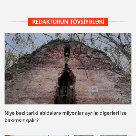
REDAKTORUN TÖVSIYƏLƏRI
Niyə bəzi tarixi abidələrə milyonlar ayrılır, digərləri isə
baxımsız qalır?