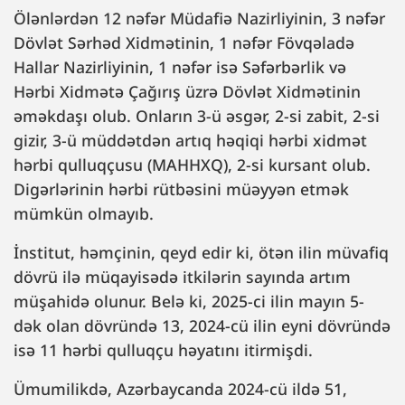
Ölənlərdən 12 nəfər Müdafiə Nazirliyinin, 3 nəfər
Dövlət Sərhəd Xidmətinin, 1 nəfər Fövqəladə
Hallar Nazirliyinin, 1 nəfər isə Səfərbərlik və
Hərbi Xidmətə Çağırış üzrə Dövlət Xidmətinin
əməkdaşı olub. Onların 3-ü əsgər, 2-si zabit, 2-si
gizir, 3-ü müddətdən artıq həqiqi hərbi xidmət
hərbi qulluqçusu (MAHHXQ), 2-si kursant olub.
Digərlərinin hərbi rütbəsini müəyyən etmək
mümkün olmayıb.
İnstitut, həmçinin, qeyd edir ki, ötən ilin müvafiq
dövrü ilə müqayisədə itkilərin sayında artım
müşahidə olunur. Belə ki, 2025-ci ilin mayın 5-
dək olan dövründə 13, 2024-cü ilin eyni dövründə
isə 11 hərbi qulluqçu həyatını itirmişdi.
Ümumilikdə, Azərbaycanda 2024-cü ildə 51,