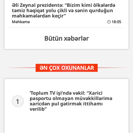
Əli Zeynal prezidentə: “Bizim kimi ölkələrdə
təmiz həqiqət yolu çikli və sənin qurduğun
məhkəmələrdən keçir”
Məhkəmə
18:05
Bütün xəbərlər
ƏN ÇOX OXUNANLAR
‘Toplum TV işi’ndə vəkil: “Xarici
pasportu olmayan müvəkkillərimə
1
xaricdən pul gətirmək ittihamı
verilib”