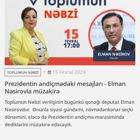
15 Fevral 2024
TOPLUMUN NƏBZI
Prezidentin andiçmədəki mesajları - Elman
Nəsirovla müzakirə
Toplumun Nəbzi verilişinin bugünkü qonağı deputat Elman
Nəsirovdur. Onunla siyasi gündəmi, növnədənkənar seçki
dönəmini, eləcə də Prezidentin andiçmə mərasimində
dediklərini müzakirə edəcəyik.