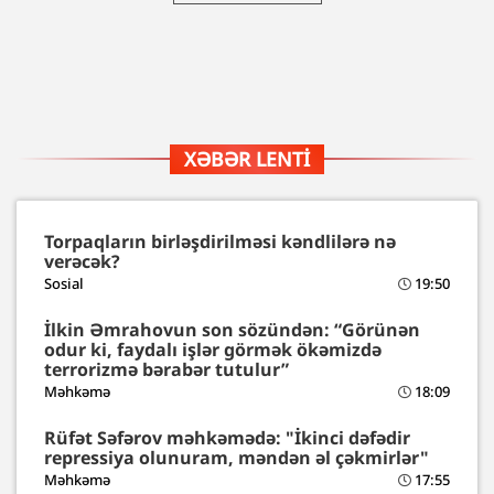
XƏBƏR LENTI
Torpaqların birləşdirilməsi kəndlilərə nə
verəcək?
Sosial
19:50
İlkin Əmrahovun son sözündən: “Görünən
odur ki, faydalı işlər görmək ökəmizdə
terrorizmə bərabər tutulur”
Məhkəmə
18:09
Rüfət Səfərov məhkəmədə: "İkinci dəfədir
repressiya olunuram, məndən əl çəkmirlər"
Məhkəmə
17:55