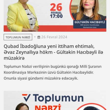
26 Fevral 2024
TOPLUMUN NƏBZI
Qubad İbadoğluna yeni ittiham ehtimalı,
Əvəz Zeynallıya hökm - Gültəkin Hacıbəyli ilə
müzakirə
Toplumun Nəbzi verilişinin bugünkü qonağı Milli Şuranın
Koordinasiya Mərkəzinin üzvü Gültəkin Hacıbəylidir.
Onunla siyasi gündəmi müzakirə edəcəyik.