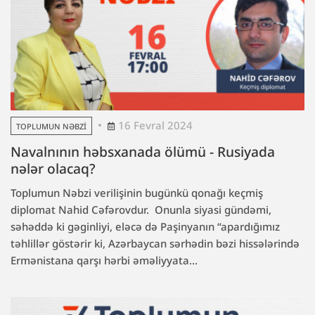
16 Fevral 2024
TOPLUMUN NƏBZI
Navalnının həbsxanada ölümü - Rusiyada
nələr olacaq?
Toplumun Nəbzi verilişinin bugünkü qonağı keçmiş
diplomat Nahid Cəfərovdur. Onunla siyasi gündəmi,
səhəddə ki gəginliyi, eləcə də Paşinyanın “apardığımız
təhlillər göstərir ki, Azərbaycan sərhədin bəzi hissələrində
Ermənistana qarşı hərbi əməliyyata...