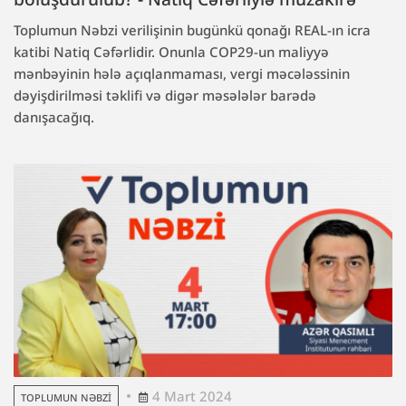
Toplumun Nəbzi verilişinin bugünkü qonağı REAL-ın icra
katibi Natiq Cəfərlidir. Onunla COP29-un maliyyə
mənbəyinin hələ açıqlanmaması, vergi məcələssinin
dəyişdirilməsi təklifi və digər məsələlər barədə
danışacağıq.
4 Mart 2024
TOPLUMUN NƏBZI