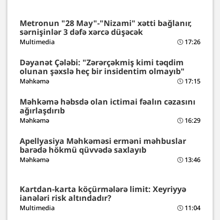
Metronun "28 May"-"Nizami" xətti bağlanır,
sərnişinlər 3 dəfə xərcə düşəcək
Multimedia
17:26
Dəyanət Çələbi: "Zərərçəkmiş kimi təqdim
olunan şəxslə heç bir insidentim olmayıb"
Məhkəmə
17:15
Məhkəmə həbsdə olan ictimai fəalın cəzasını
ağırlaşdırıb
Məhkəmə
16:29
Apellyasiya Məhkəməsi erməni məhbuslar
barədə hökmü qüvvədə saxlayıb
Məhkəmə
13:46
Kartdan-karta köçürmələrə limit: Xeyriyyə
ianələri risk altındadır?
Multimedia
11:04