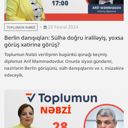
29 Fevral 2024
TOPLUMUN NƏBZI
Berlin danışıqları: Sülhə doğru irəliləyiş, yoxsa
görüş xatirinə görüş?
Toplumun Nəbzi verilişinin bugünkü qonağı keçmiş
diplomat Arif Məmmədovdur. Onunla siyasi gündəmi,
nazirlərin Berlin görüşünü, sülh danışıqlarını və s. müzakirə
edəcəyik.