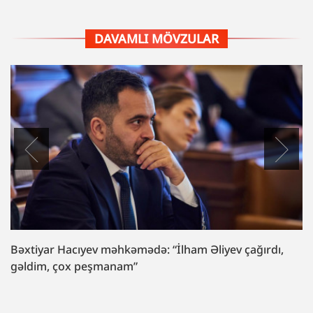
DAVAMLI MÖVZULAR
Bəxtiyar Hacıyev məhkəmədə: “İlham Əliyev çağırdı,
gəldim, çox peşmanam”