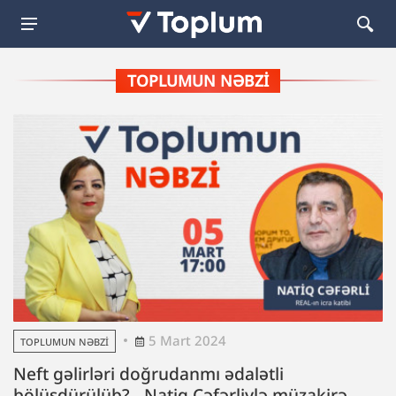
TOPLUMUN NƏBZI
5 Mart 2024
TOPLUMUN NƏBZI
Neft gəlirləri doğrudanmı ədalətli
bölüşdürülüb? - Natiq Cəfərliylə müzakirə