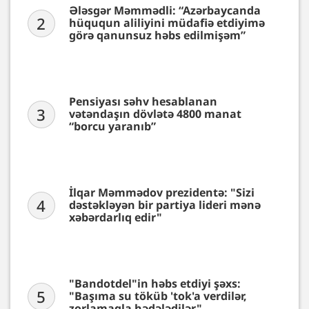
Ələsgər Məmmədli: “Azərbaycanda
2
hüququn aliliyini müdafiə etdiyimə
görə qanunsuz həbs edilmişəm”
Pensiyası səhv hesablanan
3
vətəndaşın dövlətə 4800 manat
“borcu yaranıb”
İlqar Məmmədov prezidentə: "Sizi
4
dəstəkləyən bir partiya lideri mənə
xəbərdarlıq edir"
"Bandotdel"in həbs etdiyi şəxs:
5
"Başıma su töküb 'tok'a verdilər,
zorlamaqla hədələdilər"