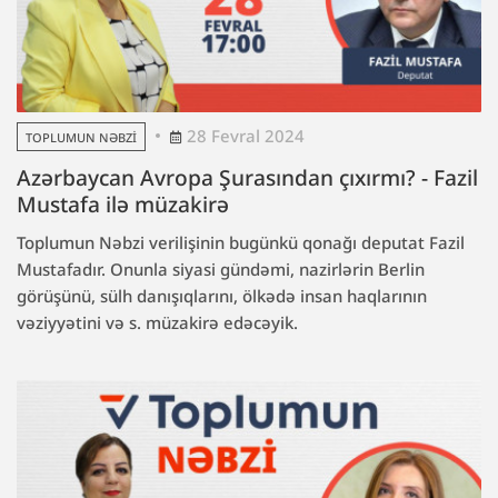
28 Fevral 2024
TOPLUMUN NƏBZI
Azərbaycan Avropa Şurasından çıxırmı? - Fazil
Mustafa ilə müzakirə
Toplumun Nəbzi verilişinin bugünkü qonağı deputat Fazil
Mustafadır. Onunla siyasi gündəmi, nazirlərin Berlin
görüşünü, sülh danışıqlarını, ölkədə insan haqlarının
vəziyyətini və s. müzakirə edəcəyik.