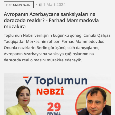
1 Mart 2024
TOPLUMUN NƏBZI
Avropanın Azərbaycana sanksiyaları nə
dərəcədə realdır? - Fərhad Məmmədovla
müzakirə
Toplumun Nəbzi verilişinin bugünkü qonağı Cənubi Qafqaz
Tədqiqatlar Mərkəzinin rəhbəri Fərhad Məmmədovdur.
Onunla nazirlərin Berlin görüşünü, sülh danışıqlarını,
Avropanın Azərbaycana sanksiya çağırışlarının nə
dərəcədə real olmasını müzakirə edəcəyik.