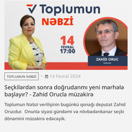
14 Fevral 2024
TOPLUMUN NƏBZI
Seçkilərdən sonra doğrudanmı yeni mərhələ
başlayır? - Zahid Orucla müzakirə
Toplumun Nəbzi verilişinin bugünkü qonağı deputat Zahid
Orucdur. Onunla siyasi gündəmi və növbədənkənar seçki
dönəmini müzakirə edəcəyik.