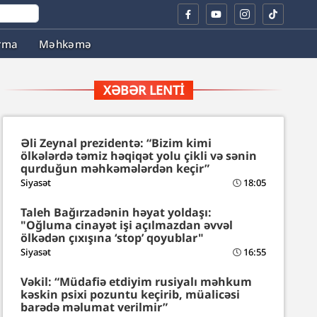
rma
Məhkəmə
XƏBƏR LENTI
Əli Zeynal prezidentə: “Bizim kimi
ölkələrdə təmiz həqiqət yolu çikli və sənin
qurduğun məhkəmələrdən keçir”
Siyasət
18:05
Taleh Bağırzadənin həyat yoldaşı:
"Oğluma cinayət işi açılmazdan əvvəl
ölkədən çıxışına ‘stop’ qoyublar"
Siyasət
16:55
Vəkil: “Müdafiə etdiyim rusiyalı məhkum
kəskin psixi pozuntu keçirib, müalicəsi
barədə məlumat verilmir”