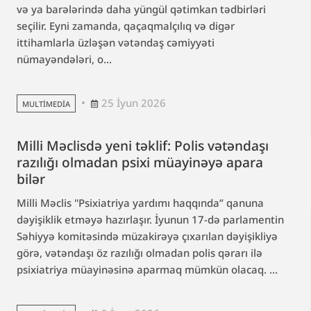
və ya barələrində daha yüngül qətimkan tədbirləri
seçilir. Eyni zamanda, qaçaqmalçılıq və digər
ittihamlarla üzləşən vətəndaş cəmiyyəti
nümayəndələri, o...
25 İyun 2026
MULTIMEDIA
Milli Məclisdə yeni təklif: Polis vətəndaşı
razılığı olmadan psixi müayinəyə apara
bilər
Milli Məclis "Psixiatriya yardımı haqqında” qanuna
dəyişiklik etməyə hazırlaşır. İyunun 17-də parlamentin
Səhiyyə komitəsində müzakirəyə çıxarılan dəyişikliyə
görə, vətəndaşı öz razılığı olmadan polis qərarı ilə
psixiatriya müayinəsinə aparmaq mümkün olacaq. ...