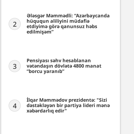
Ələsgər Məmmədli: “Azərbaycanda
hüququn aliliyini müdafiə
2
etdiyimə görə qanunsuz həbs
edilmişəm”
Pensiyası səhv hesablanan
3
vətəndaşın dövlətə 4800 manat
“borcu yaranıb”
İlqar Məmmədov prezidentə: "Sizi
4
dəstəkləyən bir partiya lideri mənə
xəbərdarlıq edir"