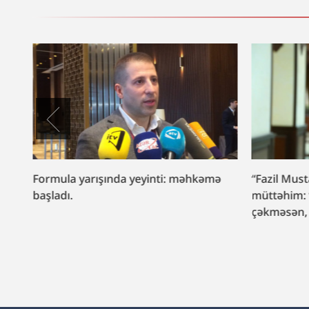
am
Formula yarışında yeyinti: məhkəmə
“Fazil Must
nam”
başladı.
müttəhim: “
çəkməsən, 