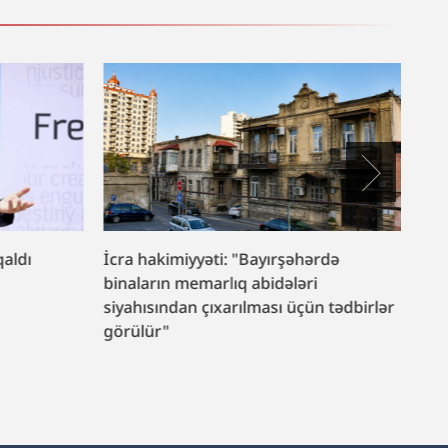
qaldı
İcra hakimiyyəti: "Bayırşəhərdə
Naz
binaların memarlıq abidələri
sek
siyahısından çıxarılması üçün tədbirlər
lay
görülür"