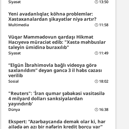
Siyasət
13:50
Yeni avadanlıqlar, köhnə problemlər:
Xəstəxanalardan şikayətlər niyə artır?
Multimedia
11:58
Vüqar Məmmədovun qardaşı Hikmət
Hacıyevə müraciət edib: "Xəstə məhbuslar
taleyin ümidinə buraxılıb"
Siyasət
11:49
“Elgün İbrahimovla bağlı videoya görə
saxlanıldım” deyən gəncə 3 il həbs cəzası
verilib
Sosial
18:02
"Reuters": 'İran qumar şəbəkəsi vasitəsilə
4 milyard dolları sanksiyalardan
yayındırıb'
Dünya
16:38
Ekspert: “Azərbaycanda demək olar ki, hər
ailədə ən azı bir nəfərin kredit borcu var”