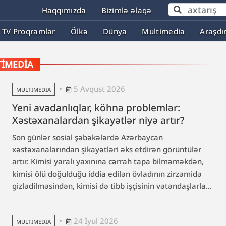
Haqqımızda
Bizimlə əlaqə
TV Proqramlar
Ölkə
Dünya
Multimedia
Araşdı
IMEDIA
5 Avqust 2026
MULTIMEDIA
Yeni avadanlıqlar, köhnə problemlər:
Xəstəxanalardan şikayətlər niyə artır?
Son günlər sosial şəbəkələrdə Azərbaycan
xəstəxanalarından şikayətləri əks etdirən görüntülər
artır. Kimisi yaralı yaxınına cərrah tapa bilməməkdən,
kimisi ölü doğulduğu iddia edilən övladının zirzəmidə
gizlədilməsindən, kimisi də tibb işçisinin vətəndaşlarla...
24 İyul 2026
MULTIMEDIA