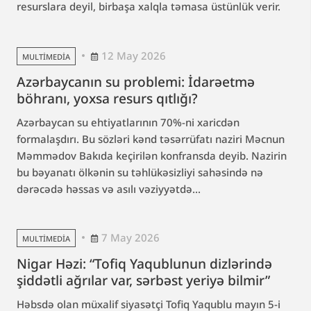
resurslara deyil, birbaşa xalqla təmasa üstünlük verir.
12 May 2026
MULTIMEDIA
Azərbaycanın su problemi: İdarəetmə
böhranı, yoxsa resurs qıtlığı?
Azərbaycan su ehtiyatlarının 70%-ni xaricdən
formalaşdırı. Bu sözləri kənd təsərrüfatı naziri Məcnun
Məmmədov Bakıda keçirilən konfransda deyib. Nazirin
bu bəyanatı ölkənin su təhlükəsizliyi sahəsində nə
dərəcədə həssas və asılı vəziyyətdə...
7 May 2026
MULTIMEDIA
Nigar Həzi: “Tofiq Yaqublunun dizlərində
şiddətli ağrılar var, sərbəst yeriyə bilmir”
Həbsdə olan müxalif siyasətçi Tofiq Yaqublu mayın 5-i