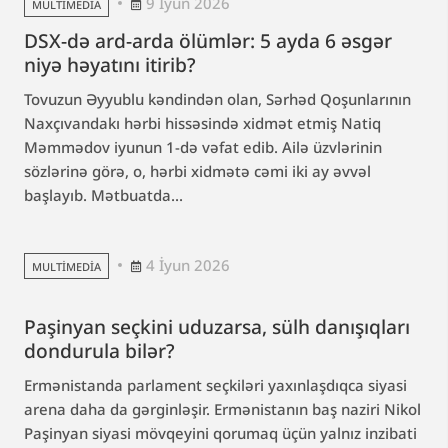
9 İyun 2026
MULTIMEDIA
DSX-də ard-arda ölümlər: 5 ayda 6 əsgər
niyə həyatını itirib?
Tovuzun Əyyublu kəndindən olan, Sərhəd Qoşunlarının
Naxçıvandakı hərbi hissəsində xidmət etmiş Natiq
Məmmədov iyunun 1-də vəfat edib. Ailə üzvlərinin
sözlərinə görə, o, hərbi xidmətə cəmi iki ay əvvəl
başlayıb. Mətbuatda...
4 İyun 2026
MULTIMEDIA
Paşinyan seçkini uduzarsa, sülh danışıqları
dondurula bilər?
Ermənistanda parlament seçkiləri yaxınlaşdıqca siyasi
arena daha da gərginləşir. Ermənistanın baş naziri Nikol
Paşinyan siyasi mövqeyini qorumaq üçün yalnız inzibati