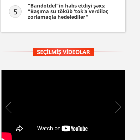
"Bandotdel"in həbs etdiyi şəxs:
5
"Başıma su töküb 'tok'a verdilər,
zorlamaqla hədələdilər"
SEÇILMIŞ VIDEOLAR