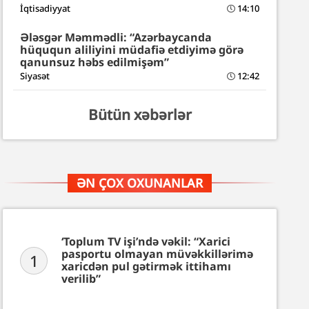
İqtisadiyyat
14:10
Ələsgər Məmmədli: “Azərbaycanda
hüququn aliliyini müdafiə etdiyimə görə
qanunsuz həbs edilmişəm”
Siyasət
12:42
Bütün xəbərlər
ƏN ÇOX OXUNANLAR
‘Toplum TV işi’ndə vəkil: “Xarici
pasportu olmayan müvəkkillərimə
1
xaricdən pul gətirmək ittihamı
verilib”