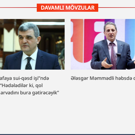
DAVAMLI MÖVZULAR
afaya sui-qəsd işi”ndə
Ələsgər Məmmədli həbsdə 
Hədələdilər ki, qol
arvadını bura gətirəcəyik”