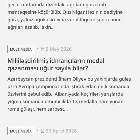
gecə saatlarında dizindəki ağrılara görə tibb
məntəqəsinə köçürülüb. Qızı Nigar Həzinin dediyinə
görə, yalnız ağrıkəsici iynə vurulduqdan sonra onun
ağrıları azalıb, lakin...
5 May 2026
MULTIMEDIA
Milliləşdirilmiş idmançıların medal
qazanması uğur sayıla bilər?
Azərbaycan prezidenti İlham Əliyev bu yaxınlarda güləş
üzrə Avropa çempionatında iştirak edən milli komanda
üzvlərini qəbul edib. Albaniyada keçirilən yarışlarda
yığma komanda ümumilikdə 13 medalla həm yunan-
roma güləşi, həm sərbəst...
30 Aprel 2026
MULTIMEDIA