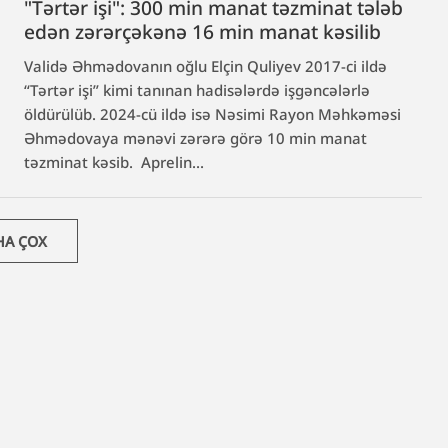
"Tərtər işi": 300 min manat təzminat tələb
edən zərərçəkənə 16 min manat kəsilib
Validə Əhmədovanın oğlu Elçin Quliyev 2017-ci ildə
“Tərtər işi” kimi tanınan hadisələrdə işgəncələrlə
öldürülüb. 2024-cü ildə isə Nəsimi Rayon Məhkəməsi
Əhmədovaya mənəvi zərərə görə 10 min manat
təzminat kəsib. Aprelin...
HA ÇOX