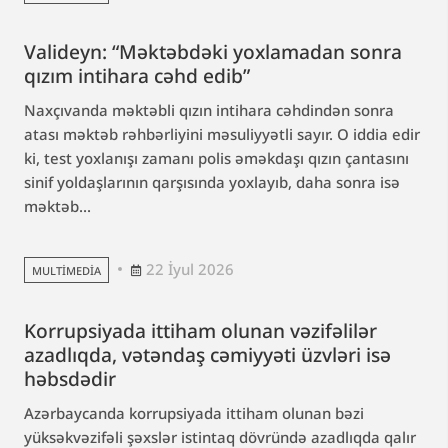
Valideyn: “Məktəbdəki yoxlamadan sonra
qızım intihara cəhd edib”
Naxçıvanda məktəbli qızın intihara cəhdindən sonra
atası məktəb rəhbərliyini məsuliyyətli sayır. O iddia edir
ki, test yoxlanışı zamanı polis əməkdaşı qızın çantasını
sinif yoldaşlarının qarşısında yoxlayıb, daha sonra isə
məktəb...
22 İyul 2026
MULTIMEDIA
Korrupsiyada ittiham olunan vəzifəlilər
azadlıqda, vətəndaş cəmiyyəti üzvləri isə
həbsdədir
Azərbaycanda korrupsiyada ittiham olunan bəzi
yüksəkvəzifəli şəxslər istintaq dövründə azadlıqda qalır