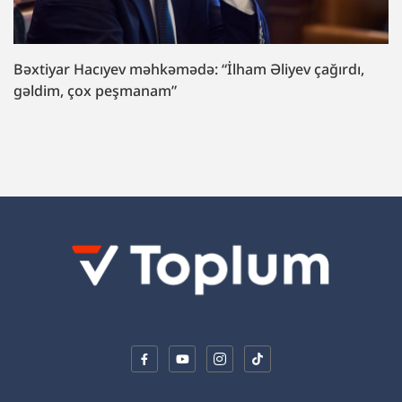
Bəxtiyar Hacıyev məhkəmədə: “İlham Əliyev çağırdı,
gəldim, çox peşmanam”