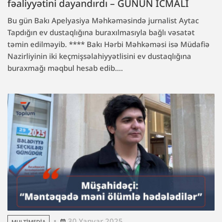
fəaliyyətini dayandırdı – GÜNÜN İCMALI
Bu gün Bakı Apelyasiya Məhkəməsində jurnalist Aytac
Tapdığın ev dustaqlığına buraxılmasıyla bağlı vəsatət
təmin edilməyib. **** Bakı Hərbi Məhkəməsi isə Müdafiə
Nazirliyinin iki keçmişsəlahiyyətlisini ev dustaqlığına
buraxmağı məqbul hesab edib....
30 Yanvar 2025
MULTIMEDIA