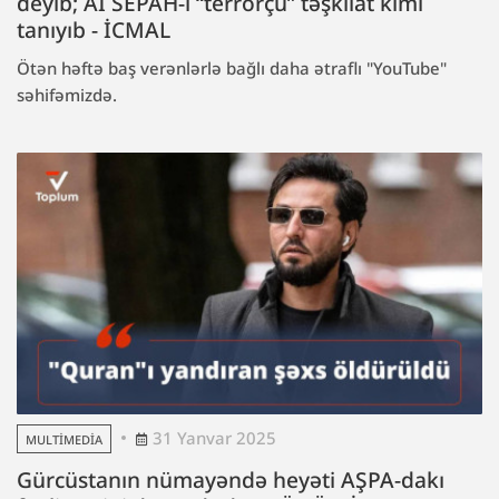
deyib; Aİ SEPAH-ı “terrorçu” təşkilat kimi
tanıyıb - İCMAL
Ötən həftə baş verənlərlə bağlı daha ətraflı "YouTube"
səhifəmizdə.
31 Yanvar 2025
MULTIMEDIA
Gürcüstanın nümayəndə heyəti AŞPA-dakı