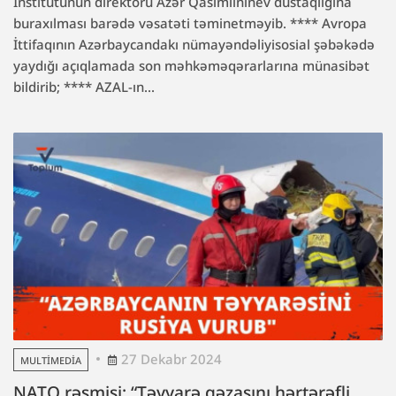
İnstitutunun direktoru Azər Qasımlınınev dustaqlığına
buraxılması barədə vəsatəti təminetməyib. **** Avropa
İttifaqının Azərbaycandakı nümayəndəliyisosial şəbəkədə
yaydığı açıqlamada son məhkəməqərarlarına münasibət
bildirib; **** AZAL-ın...
27 Dekabr 2024
MULTIMEDIA
NATO rəsmisi: “Təyyarə qəzasını hərtərəfli