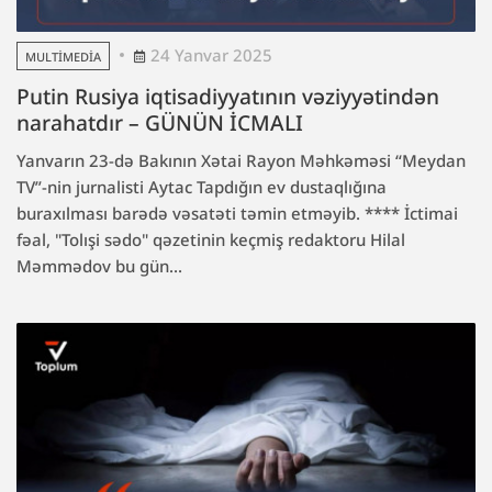
24 Yanvar 2025
MULTIMEDIA
Putin Rusiya iqtisadiyyatının vəziyyətindən
narahatdır – GÜNÜN İCMALI
Yanvarın 23-də Bakının Xətai Rayon Məhkəməsi “Meydan
TV”-nin jurnalisti Aytac Tapdığın ev dustaqlığına
buraxılması barədə vəsatəti təmin etməyib. **** İctimai
fəal, "Tolışi sədo" qəzetinin keçmiş redaktoru Hilal
Məmmədov bu gün...