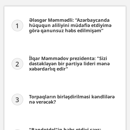
Ələsgər Məmmədli: “Azərbaycanda
1
hüququn aliliyini müdafiə etdiyimə
görə qanunsuz həbs edilmişəm”
İlqar Məmmədov prezidentə: "Sizi
2
dəstəkləyən bir partiya lideri mənə
xəbərdarlıq edir"
Torpaqların birləşdirilməsi kəndlilərə
3
nə verəcək?
"Bandotdel"in həbs etdiyi şəxs: