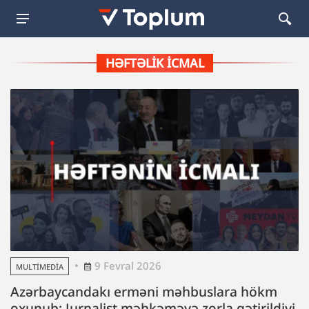
HƏFTƏLIK İCMAL
9 Fevral 2026
MULTIMEDIA
Azərbaycandakı erməni məhbuslara hökm
oxunub; Jurnalist məhkəməyə zorla gətirildiyi