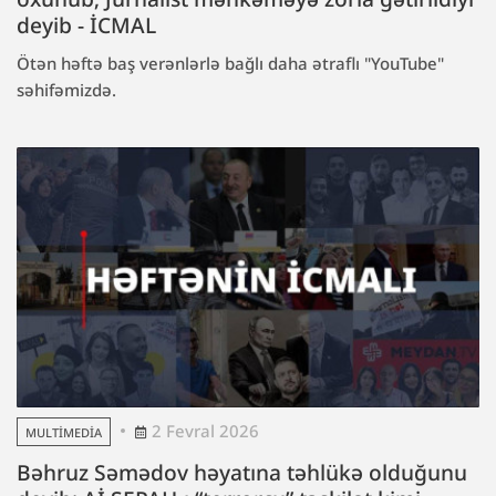
deyib - İCMAL
Ötən həftə baş verənlərlə bağlı daha ətraflı "YouTube"
səhifəmizdə.
2 Fevral 2026
MULTIMEDIA
Bəhruz Səmədov həyatına təhlükə olduğunu