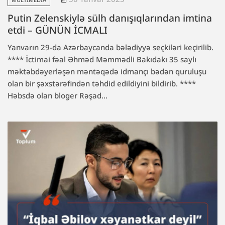
Putin Zelenskiylə sülh danışıqlarından imtina
etdi – GÜNÜN İCMALI
Yanvarın 29-da Azərbaycanda bələdiyyə seçkiləri keçirilib.
**** İctimai fəal Əhməd Məmmədli Bakıdakı 35 saylı
məktəbdəyerləşən məntəqədə idmançı bədən quruluşu
olan bir şəxstərəfindən təhdid edildiyini bildirib. ****
Həbsdə olan bloger Rəşad...