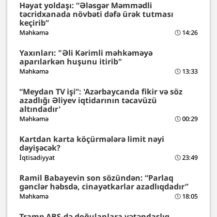
Həyat yoldaşı: “Ələsgər Məmmədli
təcridxanada növbəti dəfə ürək tutması
keçirib”
Məhkəmə
14:26
Yaxınları: "Əli Kərimli məhkəməyə
aparılarkən huşunu itirib"
Məhkəmə
13:33
“Meydan TV işi”: 'Azərbaycanda fikir və söz
azadlığı Əliyev iqtidarının təcavüzü
altındadır'
Məhkəmə
00:29
Kartdan karta köçürmələrə limit nəyi
dəyişəcək?
İqtisadiyyat
23:49
Ramil Babayevin son sözündən: “Parlaq
gənclər həbsdə, cinayətkarlar azadlıqdadır”
Məhkəmə
18:05
Tramp ABŞ-də doğulanlara vətəndaşlıq