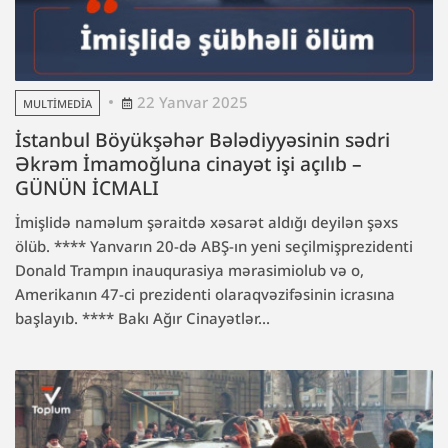
22 Yanvar 2025
MULTIMEDIA
İstanbul Böyükşəhər Bələdiyyəsinin sədri
Əkrəm İmamoğluna cinayət işi açılıb –
GÜNÜN İCMALI
İmişlidə naməlum şəraitdə xəsarət aldığı deyilən şəxs
ölüb. **** Yanvarın 20-də ABŞ-ın yeni seçilmişprezidenti
Donald Trampın inauqurasiya mərasimiolub və o,
Amerikanın 47-ci prezidenti olaraqvəzifəsinin icrasına
başlayıb. **** Bakı Ağır Cinayətlər...