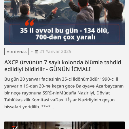
21 Yanvar 2025
MULTIMEDIA
AXCP üzvünün 7 saylı kolonda ölümlə təhdid
edildiyi bildirilir - GÜNÜN İCMALI
Bu gün 20 yanvar faciəsinin 35-ci ildönümüdür.1990-cı il
yanvarın 19-dan 20-nə keçən gecə Bakıyavə Azərbaycanın
bir neçə rayonuna SSRİ-ninMüdafiə Nazirliyi, Dövlət
Təhlükəsizlik Komitəsi vəDaxili İşlər Nazirliyinin qoşun
hissələri yeridilib. ****...