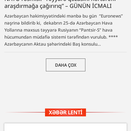
araşdırmağa çağırırıq” – GÜNÜN İCMALI
Azərbaycan hakimiyyətindəki mənbə bu gün “Euronews”
nəşrinə bildirib ki, dekabrın 25-də Azərbaycan Hava
Yollarına məxsus təyyarə Rusiyanın “Pantsir-S” hava
hücumundan müdafiə sistemi tərəfindən vurulub. ****
Azərbaycanın Aktau şəhərindəki Baş konsulu...
DAHA ÇOX
XƏBƏR LENTI