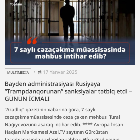
17 Yanvar 2025
MULTIMEDIA
Bayden administrasiyası Rusiyaya
“Trampdanqorunan” sanksiyalar tətbiq etdi –
GÜNÜN İCMALI
“Azadlıq” qəzetinin xəbərinə görə, 7 saylı
cəzaçəkməmüəssisəsində cəza çəkən məhbus Tural
Nağıyevözünü asaraq intihar edib. **** Avropa İnsan
Haqları Məhkəməsi Azel.TV saytının Gürcüstan
təcridxanasında saxlanılan rəhbəri ƏfqanSadıqovun