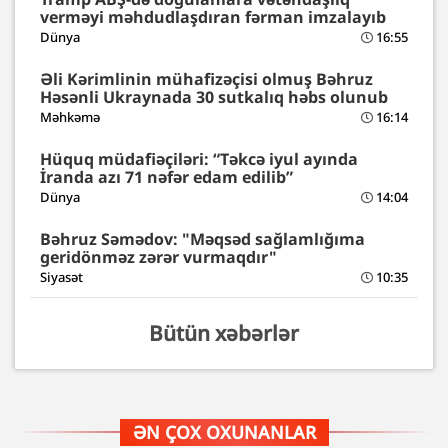
verməyi məhdudlaşdıran fərman imzalayıb
Dünya
16:55
Əli Kərimlinin mühafizəçisi olmuş Bəhruz
Həsənli Ukraynada 30 sutkalıq həbs olunub
Məhkəmə
16:14
Hüquq müdafiəçiləri: “Təkcə iyul ayında
İranda azı 71 nəfər edam edilib”
Dünya
14:04
Bəhruz Səmədov: "Məqsəd sağlamlığıma
geridönməz zərər vurmaqdır"
Siyasət
10:35
Bütün xəbərlər
ƏN ÇOX OXUNANLAR