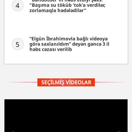
4
"Başıma su töküb 'tok'a verdilər,
zorlamaqla hədələdilər"
“Elgün İbrahimovla bağlı videoya
5
görə saxlanıldım” deyən gəncə 3 il
həbs cəzası verilib
SEÇILMIŞ VIDEOLAR