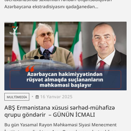
Azərbaycana ekstradisiyasını qadağanedən...
16 Yanvar 2025
MULTIMEDIA
ABŞ Ermənistana xüsusi sərhəd-mühafizə
qrupu göndərir – GÜNÜN İCMALI
Bu gün Yasamal Rayon Məhkəməsi Siyasi Menecment