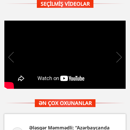
SEÇILMIŞ VIDEOLAR
ƏN ÇOX OXUNANLAR
Ələsgər Məmmədli: “Azərbaycanda