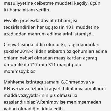
məsuliyyətinə cəlbetmə müddəti keçdiyi üçün
ittihama xitam verilib.
Əvvəlki prosesdə dövlət ittihamçısı
təqsirləndirilən hər üç şəxsin 10 il müddətinə
azadlıqdan məhrum edilmələrini istəmişdi.
Cinayət işində iddia olunur ki, təqsirləndirilən
şəxslər 2018-ci ildən etibarən öz qohumları adına
onların xəbəri olmadan maaş kartları açaraq
ümumilikdə 717 min 311 manat pulu
mənimsəyiblər.
Məhkəmə istintaqı zamanı G.Əhmədova və
F.Novruzova özlərini təqsirli biliblər və əməllərini
maddi vəziyyətlərinin pis olması ilə
əsaslandırıblar. V.Rəhimov isə mənimsəmədən
xəbəri olmadığını iddia edib.