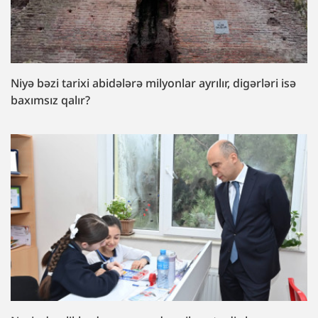
Niyə bəzi tarixi abidələrə milyonlar ayrılır, digərləri isə
baxımsız qalır?