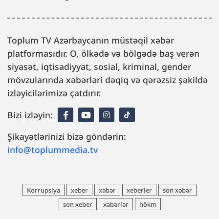
Toplum TV Azərbaycanın müstəqil xəbər
platformasıdır. O, ölkədə və bölgədə baş verən
siyasət, iqtisadiyyat, sosial, kriminal, gender
mövzularında xəbərləri dəqiq və qərəzsiz şəkildə
izləyicilərimizə çatdırır.
Bizi izləyin:
Şikayətlərinizi bizə göndərin:
info@toplummedia.tv
Korrupsiya
xeber
xəbər
xeberler
son xəbər
son xeber
xəbərlər
hökm