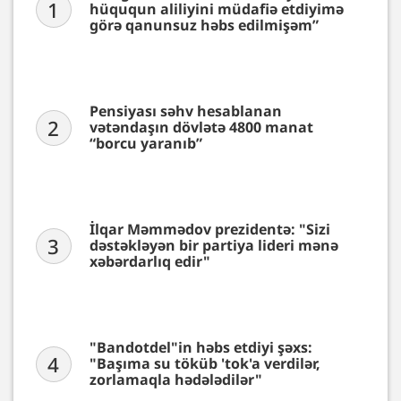
1
hüququn aliliyini müdafiə etdiyimə
görə qanunsuz həbs edilmişəm”
Pensiyası səhv hesablanan
2
vətəndaşın dövlətə 4800 manat
“borcu yaranıb”
İlqar Məmmədov prezidentə: "Sizi
3
dəstəkləyən bir partiya lideri mənə
xəbərdarlıq edir"
"Bandotdel"in həbs etdiyi şəxs:
4
"Başıma su töküb 'tok'a verdilər,
zorlamaqla hədələdilər"