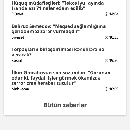
Hüquq müdafiəçiləri: “Təkcə iyul ayında
İranda azı 71 nəfər edam edilib”
Dünya
14:04
Bəhruz Səmədov: "Məqsəd sağlamlığıma
geridönməz zərər vurmaqdır"
Siyasət
10:35
Torpaqların birləşdirilməsi kəndlilərə nə
verəcək?
Sosial
19:50
İlkin Əmrahovun son sözündən: “Görünən
odur ki, faydalı işlər görmək ökəmizdə
terrorizmə bərabər tutulur”
Məhkəmə
18:09
Bütün xəbərlər