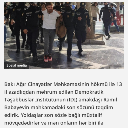
Sosial media
Bakı Ağır Cinayətlər Məhkəməsinin hökmü ilə 13
il azadlıqdan məhrum edilən Demokratik
Təşəbbüslər İnstitutunun (IDI) əməkdaşı Ramil
Babayevin məhkəmədəki son sözünü təqdim
edirik. Yoldaşlar son sözlə bağlı müxtəlif
mövqedədirlər və mən onların hər biri ilə