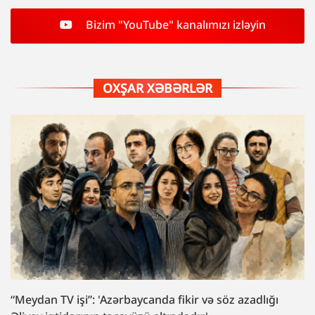
Bizim "YouTube" kanalımızı izləyin
OXŞAR XƏBƏRLƏR
“Meydan TV işi”: 'Azərbaycanda fikir və söz azadlığı