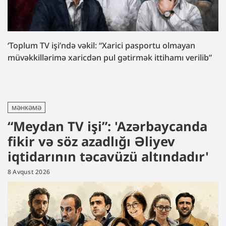
‘Toplum TV işi’ndə vəkil: “Xarici pasportu olmayan
müvəkkillərimə xaricdən pul gətirmək ittihamı verilib”
MƏHKƏMƏ
“Meydan TV işi”: 'Azərbaycanda
fikir və söz azadlığı Əliyev
iqtidarının təcavüzü altındadır'
8 Avqust 2026