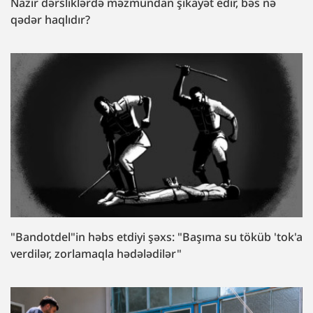
Nazir dərsliklərdə məzmundan şikayət edir, bəs nə
qədər haqlıdır?
"Bandotdel"in həbs etdiyi şəxs: "Başıma su töküb 'tok'a
verdilər, zorlamaqla hədələdilər"