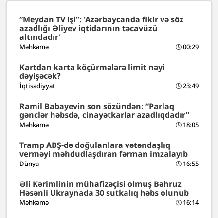
“Meydan TV işi”: 'Azərbaycanda fikir və söz
azadlığı Əliyev iqtidarının təcavüzü
altındadır'
Məhkəmə
00:29
Kartdan karta köçürmələrə limit nəyi
dəyişəcək?
İqtisadiyyat
23:49
Ramil Babayevin son sözündən: “Parlaq
gənclər həbsdə, cinayətkarlar azadlıqdadır”
Məhkəmə
18:05
Tramp ABŞ-də doğulanlara vətəndaşlıq
verməyi məhdudlaşdıran fərman imzalayıb
Dünya
16:55
Əli Kərimlinin mühafizəçisi olmuş Bəhruz
Həsənli Ukraynada 30 sutkalıq həbs olunub
Məhkəmə
16:14