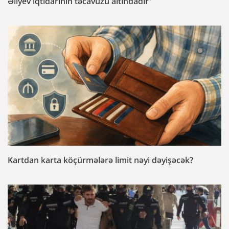
Əliyev iqtidarının təcavüzü altındadır'
Kartdan karta köçürmələrə limit nəyi dəyişəcək?