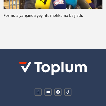
“Fazil Mustafaya sui-qəsd işi”ndə müttəhim:
“Hədələdilər ki, qol çəkməsən, arvadını bura
gətirəcəyik”