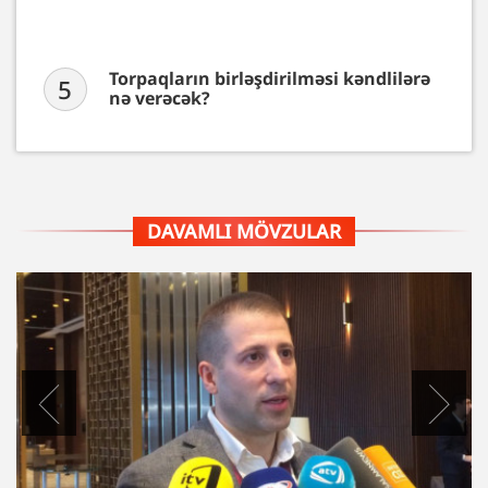
Torpaqların birləşdirilməsi kəndlilərə
5
nə verəcək?
DAVAMLI MÖVZULAR