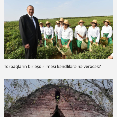
Torpaqların birləşdirilməsi kəndlilərə nə verəcək?