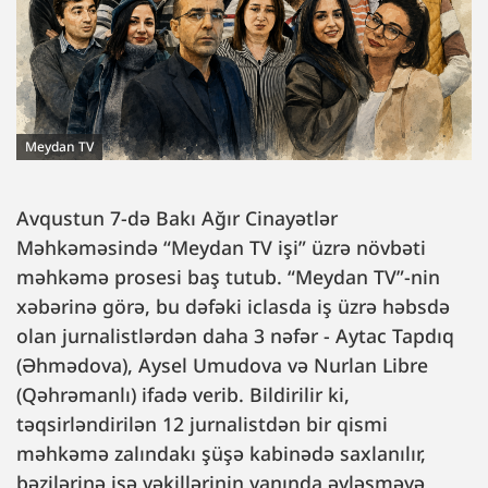
Meydan TV
Avqustun 7-də Bakı Ağır Cinayətlər
Məhkəməsində “Meydan TV işi” üzrə növbəti
məhkəmə prosesi baş tutub. “Meydan TV”-nin
xəbərinə görə, bu dəfəki iclasda iş üzrə həbsdə
olan jurnalistlərdən daha 3 nəfər - Aytac Tapdıq
(Əhmədova), Aysel Umudova və Nurlan Libre
(Qəhrəmanlı) ifadə verib. Bildirilir ki,
təqsirləndirilən 12 jurnalistdən bir qismi
məhkəmə zalındakı şüşə kabinədə saxlanılır,
bəzilərinə isə vəkillərinin yanında əyləşməyə