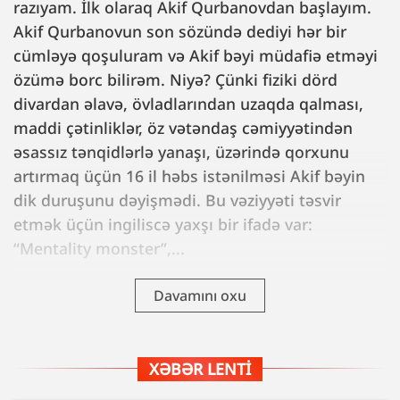
razıyam. İlk olaraq Akif Qurbanovdan başlayım.
Akif Qurbanovun son sözündə dediyi hər bir
cümləyə qoşuluram və Akif bəyi müdafiə etməyi
özümə borc bilirəm. Niyə? Çünki fiziki dörd
divardan əlavə, övladlarından uzaqda qalması,
maddi çətinliklər, öz vətəndaş cəmiyyətindən
əsassız tənqidlərlə yanaşı, üzərində qorxunu
artırmaq üçün 16 il həbs istənilməsi Akif bəyin
dik duruşunu dəyişmədi. Bu vəziyyəti təsvir
etmək üçün ingiliscə yaxşı bir ifadə var:
“Mentality monster”,...
Davamını oxu
XƏBƏR LENTI