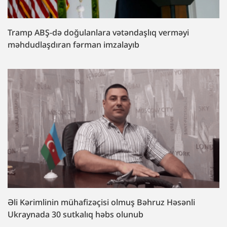
Tramp ABŞ-də doğulanlara vətəndaşlıq verməyi
məhdudlaşdıran fərman imzalayıb
Əli Kərimlinin mühafizəçisi olmuş Bəhruz Həsənli
Ukraynada 30 sutkalıq həbs olunub