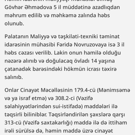
Gövhər Əhmədova 5 il müddətinə azadlıqdan
məhrum edilib və məhkəmə zalında həbs
olunub.
Palatanın Maliyyə və təşkilati-texniki təminat
idarəsinin mühasibi Fəridə Novruzovaya isə 3 il
həbs cəzası verilib. Lakin onun hamilə olduğu
nəzərə alınıb və doğulacaq övladı 14 yaşına
çatanadək barəsindəki hökmün icrası təxirə
salınıb.
Onlar Cinayət Məcəlləsinin 179.4-cü (Mənimsəmə
və ya israf etmə) və 308.2-ci (Vəzifə
səlahiyyətlərindən sui-istifadə) maddələri ilə
təqsirli biliniblər. Təqsirləndirilən şəxslərə qarşı
313-cü (Vəzifə saxtakarlığı) maddə ilə də ittiham
irəli sürülsə də, həmin maddə üzrə cinayət