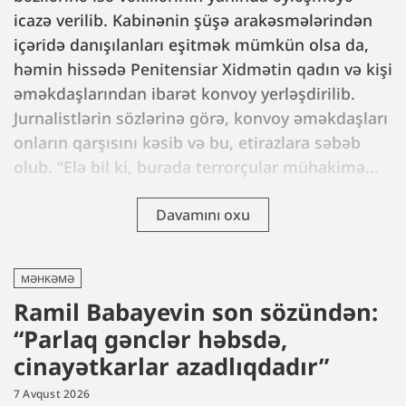
icazə verilib. Kabinənin şüşə arakəsmələrindən
içəridə danışılanları eşitmək mümkün olsa da,
həmin hissədə Penitensiar Xidmətin qadın və kişi
əməkdaşlarından ibarət konvoy yerləşdirilib.
Jurnalistlərin sözlərinə görə, konvoy əməkdaşları
onların qarşısını kəsib və bu, etirazlara səbəb
olub. “Elə bil ki, burada terrorçular mühakimə...
Davamını oxu
MƏHKƏMƏ
Ramil Babayevin son sözündən:
“Parlaq gənclər həbsdə,
cinayətkarlar azadlıqdadır”
7 Avqust 2026