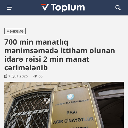
MƏHKƏMƏ
700 min manatlıq
mənimsəmədə ittiham olunan
idarə rəisi 2 min manat
cərimələnib
7 İyul, 2026
60