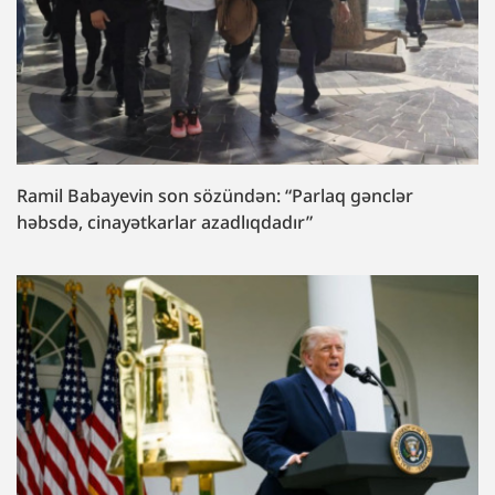
Ramil Babayevin son sözündən: “Parlaq gənclər
həbsdə, cinayətkarlar azadlıqdadır”