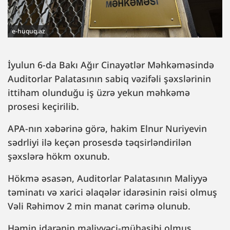
e-huquq.az
İyulun 6-da Bakı Ağır Cinayətlər Məhkəməsində
Auditorlar Palatasının sabiq vəzifəli şəxslərinin
ittiham olunduğu iş üzrə yekun məhkəmə
prosesi keçirilib.
APA-nın xəbərinə görə, hakim Elnur Nuriyevin
sədrliyi ilə keçən prosesdə təqsirləndirilən
şəxslərə hökm oxunub.
Hökmə əsasən, Auditorlar Palatasının Maliyyə
təminatı və xarici əlaqələr idarəsinin rəisi olmuş
Vəli Rəhimov 2 min manat cərimə olunub.
Həmin idarənin maliyyəçi-mühasibi olmuş