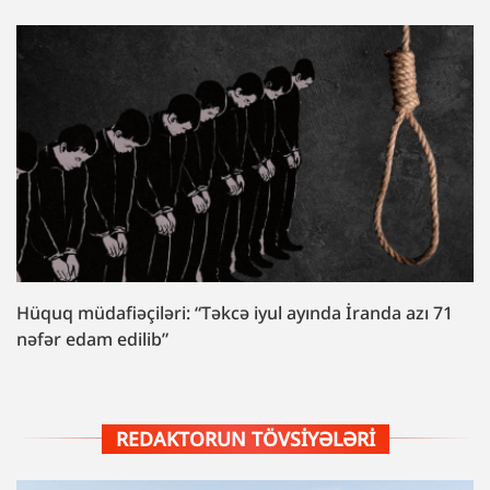
Hüquq müdafiəçiləri: “Təkcə iyul ayında İranda azı 71
nəfər edam edilib”
REDAKTORUN TÖVSIYƏLƏRI