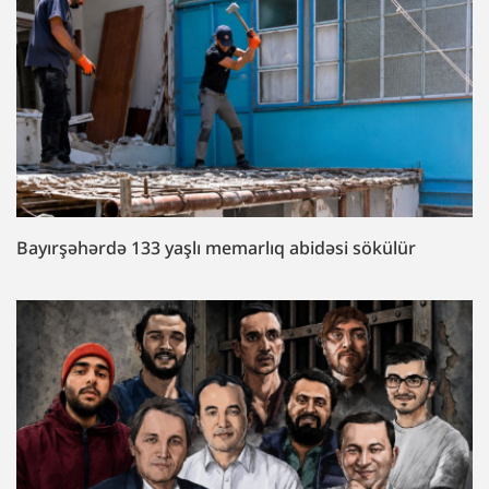
Bayırşəhərdə 133 yaşlı memarlıq abidəsi sökülür