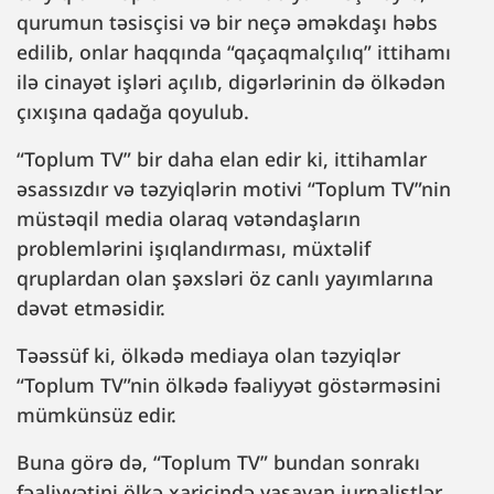
qurumun təsisçisi və bir neçə əməkdaşı həbs
edilib, onlar haqqında “qaçaqmalçılıq” ittihamı
ilə cinayət işləri açılıb, digərlərinin də ölkədən
çıxışına qadağa qoyulub.
“Toplum TV” bir daha elan edir ki, ittihamlar
əsassızdır və təzyiqlərin motivi “Toplum TV”nin
müstəqil media olaraq vətəndaşların
problemlərini işıqlandırması, müxtəlif
qruplardan olan şəxsləri öz canlı yayımlarına
dəvət etməsidir.
Təəssüf ki, ölkədə mediaya olan təzyiqlər
“Toplum TV”nin ölkədə fəaliyyət göstərməsini
mümkünsüz edir.
Buna görə də, “Toplum TV” bundan sonrakı
fəaliyyətini ölkə xaricində yaşayan jurnalistlər