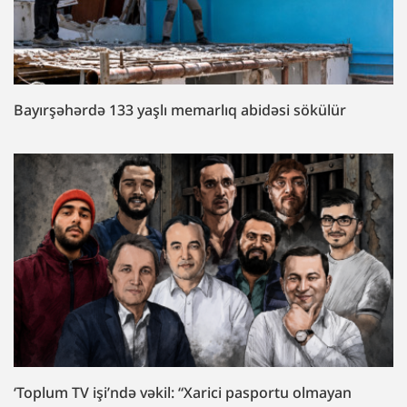
Bayırşəhərdə 133 yaşlı memarlıq abidəsi sökülür
‘Toplum TV işi’ndə vəkil: “Xarici pasportu olmayan