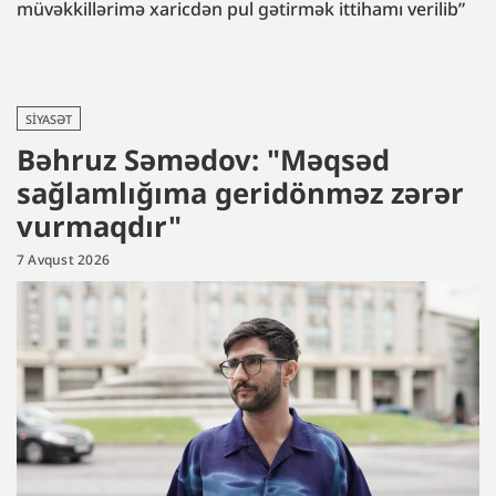
müvəkkillərimə xaricdən pul gətirmək ittihamı verilib”
SIYASƏT
Bəhruz Səmədov: "Məqsəd
sağlamlığıma geridönməz zərər
vurmaqdır"
7 Avqust 2026