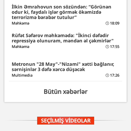
İlkin Əmrahovun son sözündən: “Görünən
odur ki, faydalı işlər görmək ökəmizdə
terrorizmə bərabər tutulur”
Məhkəmə
18:09
Rüfət Səfərov məhkəmədə: "İkinci dəfədir
repressiya olunuram, məndən əl çəkmirlər"
Məhkəmə
17:55
Metronun "28 May"-"Nizami" xətti bağlanır,
sərnişinlər 3 dəfə xərcə düşəcək
Multimedia
17:26
Bütün xəbərlər
SEÇILMIŞ VIDEOLAR