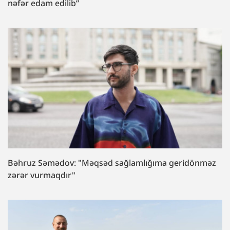
nəfər edam edilib”
Bəhruz Səmədov: "Məqsəd sağlamlığıma geridönməz
zərər vurmaqdır"