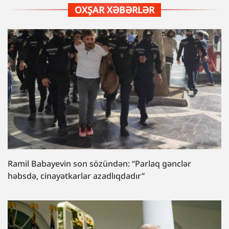
OXŞAR XƏBƏRLƏR
Ramil Babayevin son sözündən: “Parlaq gənclər
həbsdə, cinayətkarlar azadlıqdadır”