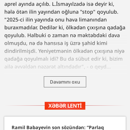
aprel ayında açılıb. L.İsmayılzadə isə deyir ki,
hələ ötən ilin yayından oğluna "stop" qoyulub.
"2025-ci ilin yayında onu hava limanından
buraxmadılar. Dedilər ki, ölkədən çıxışına qadağa
qoyulub. Halbuki o zaman nə məktəbdəki dava
olmuşdu, nə də hansısa iş üzrə şahid kimi
dindirilmişdi. Yeniyetmənin ölkədən çıxışına niyə
qadağa qoyulmalı idi? Bu da sübut edir ki, bizim
ailə əvvəldən nəzarət altındadır", - o qeyd...
Davamını oxu
XƏBƏR LENTI
Ramil Babayevin son sözündən: “Parlaq