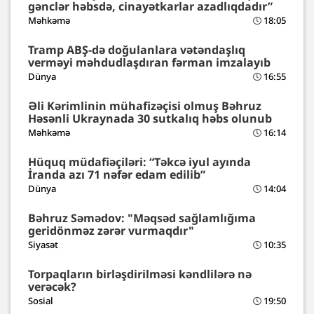
gənclər həbsdə, cinayətkarlar azadlıqdadır”
Məhkəmə
18:05
Tramp ABŞ-də doğulanlara vətəndaşlıq
verməyi məhdudlaşdıran fərman imzalayıb
Dünya
16:55
Əli Kərimlinin mühafizəçisi olmuş Bəhruz
Həsənli Ukraynada 30 sutkalıq həbs olunub
Məhkəmə
16:14
Hüquq müdafiəçiləri: “Təkcə iyul ayında
İranda azı 71 nəfər edam edilib”
Dünya
14:04
Bəhruz Səmədov: "Məqsəd sağlamlığıma
geridönməz zərər vurmaqdır"
Siyasət
10:35
Torpaqların birləşdirilməsi kəndlilərə nə
verəcək?
Sosial
19:50