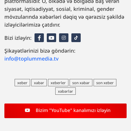
platformasıdır. O, ölkədə və bölgədə baş verən
siyasət, iqtisadiyyat, sosial, kriminal, gender
mövzularında xəbərləri dəqiq və qərəzsiz şəkildə
izləyicilərimizə çatdırır.
Bizi izləyin:
Şikayətlərinizi bizə göndərin:
info@toplummedia.tv
xeber
xəbər
xeberler
son xəbər
son xeber
xəbərlər
Bizim "YouTube" kanalımızı izləyin