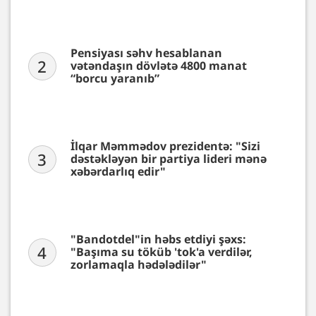
Pensiyası səhv hesablanan
2
vətəndaşın dövlətə 4800 manat
“borcu yaranıb”
İlqar Məmmədov prezidentə: "Sizi
3
dəstəkləyən bir partiya lideri mənə
xəbərdarlıq edir"
"Bandotdel"in həbs etdiyi şəxs:
4
"Başıma su töküb 'tok'a verdilər,
zorlamaqla hədələdilər"