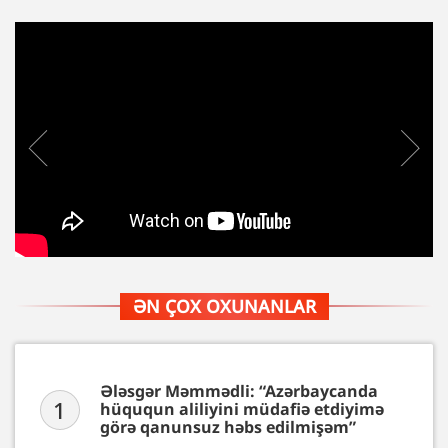
ƏN ÇOX OXUNANLAR
Ələsgər Məmmədli: “Azərbaycanda
1
hüququn aliliyini müdafiə etdiyimə
görə qanunsuz həbs edilmişəm”