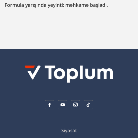
“Fazil Mustafaya sui-qəsd işi”ndə müttəhim:
“Hədələdilər ki, qol çəkməsən, arvadını bura
gətirəcəyik”
Siyasət