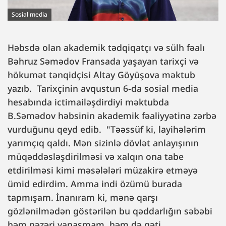
Sosial media
Həbsdə olan akademik tədqiqatçı və sülh fəalı
Bəhruz Səmədov Fransada yaşayan tarixçi və
hökumət tənqidçisi Altay Göyüşova məktub
yazıb. Tarixçinin avqustun 6-da sosial media
hesabında ictimailəşdirdiyi məktubda
B.Səmədov həbsinin akademik fəaliyyətinə zərbə
vurduğunu qeyd edib. "Təəssüf ki, layihələrim
yarımçıq qaldı. Mən sizinlə dövlət anlayışının
müqəddəsləşdirilməsi və xalqın ona tabe
etdirilməsi kimi məsələləri müzakirə etməyə
ümid edirdim. Amma indi özümü burada
tapmışam. İnanıram ki, mənə qarşı
gözlənilmədən göstərilən bu qəddarlığın səbəbi
həm nəzəri yanaşmam, həm də qəti