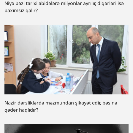
Niyə bəzi tarixi abidələrə milyonlar ayrılır, digərləri isə
baxımsız qalır?
Nazir dərsliklərdə məzmundan şikayət edir, bəs nə
qədər haqlıdır?