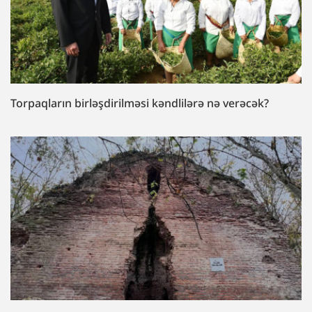
Torpaqların birləşdirilməsi kəndlilərə nə verəcək?