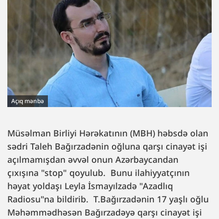
Açıq mənbə
Müsəlman Birliyi Hərəkatının (MBH) həbsdə olan
sədri Taleh Bağırzadənin oğluna qarşı cinayət işi
açılmamışdan əvvəl onun Azərbaycandan
çıxışına "stop" qoyulub. Bunu ilahiyyatçının
həyat yoldaşı Leyla İsmayılzadə "Azadlıq
Radiosu"na bildirib. T.Bağırzadənin 17 yaşlı oğlu
Məhəmmədhəsən Bağırzadəyə qarşı cinayət işi