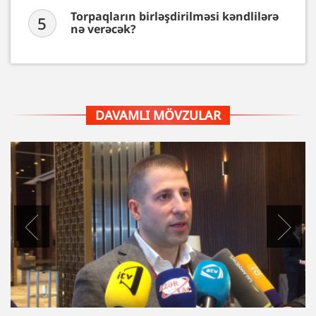
Torpaqların birləşdirilməsi kəndlilərə
5
nə verəcək?
DAVAMLI MÖVZULAR