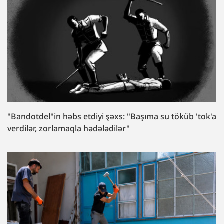
"Bandotdel"in həbs etdiyi şəxs: "Başıma su töküb 'tok'a
verdilər, zorlamaqla hədələdilər"