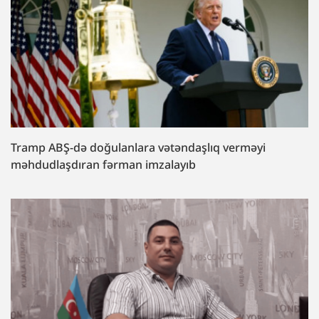
Tramp ABŞ-də doğulanlara vətəndaşlıq verməyi
məhdudlaşdıran fərman imzalayıb