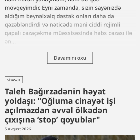
mövqeyimdir. Eyni zamanda, sizin sayənizdə
aldığım beynəlxalq dəstək onları daha da
qəzəbləndirdi və nəticədə məni ciddi rejimli
qapalı cəzaçəkmə müəssisəsində həbs cəzası ilə
ən...
Davamını oxu
SIYASƏT
Taleh Bağırzadənin həyat
yoldaşı: "Oğluma cinayət işi
açılmazdan əvvəl ölkədən
çıxışına ‘stop’ qoyublar"
5 Avqust 2026