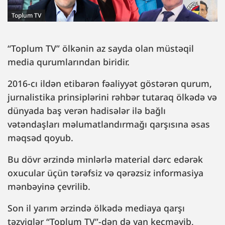
Toplum TV
“Toplum TV” ölkənin az sayda olan müstəqil
media qurumlarından biridir.
2016-cı ildən etibarən fəaliyyət göstərən qurum,
jurnalistika prinsiplərini rəhbər tutaraq ölkədə və
dünyada baş verən hadisələr ilə bağlı
vətəndaşları məlumatlandırmağı qarşısına əsas
məqsəd qoyub.
Bu dövr ərzində minlərlə material dərc edərək
oxucular üçün tərəfsiz və qərəzsiz informasiya
mənbəyinə çevrilib.
Son il yarım ərzində ölkədə mediaya qarşı
təzyiqlər “Toplum TV”-dən də yan keçməyib,