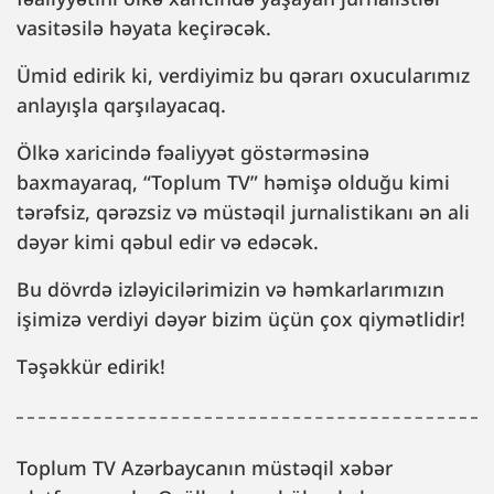
vasitəsilə həyata keçirəcək.
Ümid edirik ki, verdiyimiz bu qərarı oxucularımız
anlayışla qarşılayacaq.
Ölkə xaricində fəaliyyət göstərməsinə
baxmayaraq, “Toplum TV” həmişə olduğu kimi
tərəfsiz, qərəzsiz və müstəqil jurnalistikanı ən ali
dəyər kimi qəbul edir və edəcək.
Bu dövrdə izləyicilərimizin və həmkarlarımızın
işimizə verdiyi dəyər bizim üçün çox qiymətlidir!
Təşəkkür edirik!
Toplum TV Azərbaycanın müstəqil xəbər