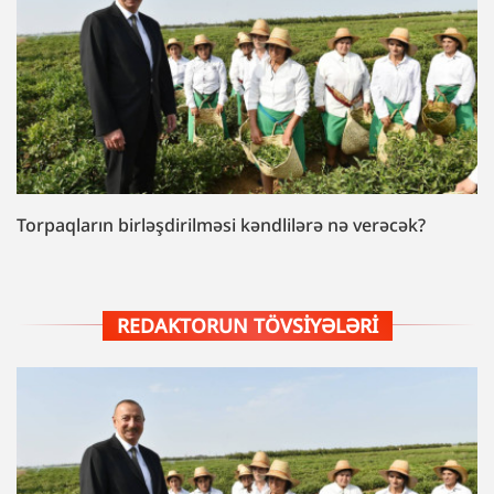
Torpaqların birləşdirilməsi kəndlilərə nə verəcək?
REDAKTORUN TÖVSIYƏLƏRI