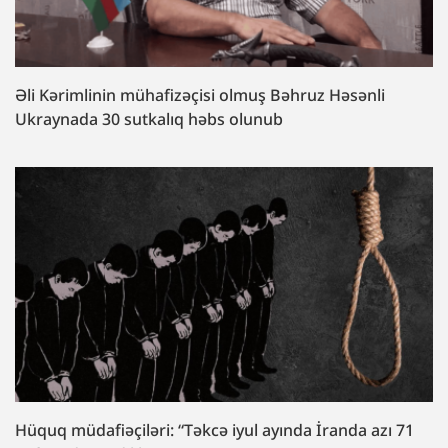
Əli Kərimlinin mühafizəçisi olmuş Bəhruz Həsənli
Ukraynada 30 sutkalıq həbs olunub
Hüquq müdafiəçiləri: “Təkcə iyul ayında İranda azı 71