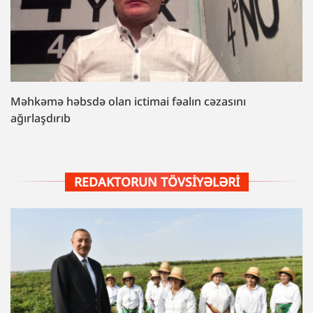
Məhkəmə həbsdə olan ictimai fəalın cəzasını
ağırlaşdırıb
REDAKTORUN TÖVSIYƏLƏRI