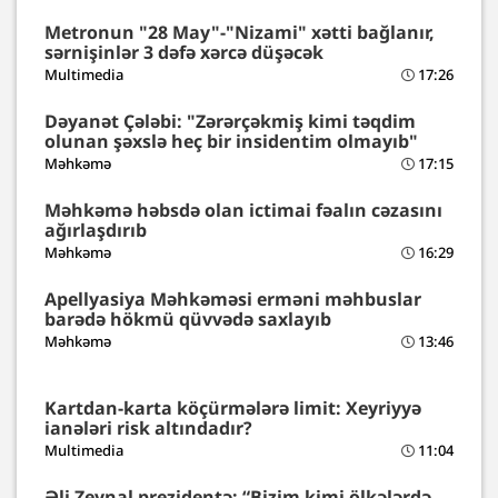
Metronun "28 May"-"Nizami" xətti bağlanır,
sərnişinlər 3 dəfə xərcə düşəcək
Multimedia
17:26
Dəyanət Çələbi: "Zərərçəkmiş kimi təqdim
olunan şəxslə heç bir insidentim olmayıb"
Məhkəmə
17:15
Məhkəmə həbsdə olan ictimai fəalın cəzasını
ağırlaşdırıb
Məhkəmə
16:29
Apellyasiya Məhkəməsi erməni məhbuslar
barədə hökmü qüvvədə saxlayıb
Məhkəmə
13:46
Kartdan-karta köçürmələrə limit: Xeyriyyə
ianələri risk altındadır?
Multimedia
11:04
Əli Zeynal prezidentə: “Bizim kimi ölkələrdə