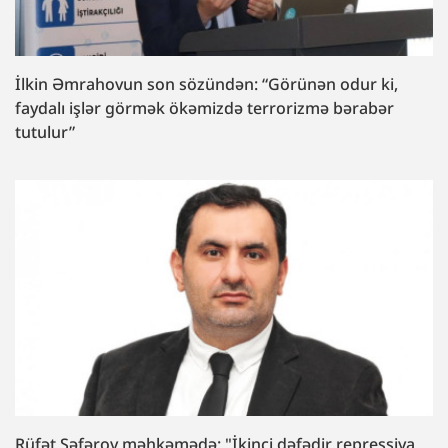
İlkin Əmrahovun son sözündən: “Görünən odur ki,
faydalı işlər görmək ökəmizdə terrorizmə bərabər
tutulur”
Rüfət Səfərov məhkəmədə: "İkinci dəfədir repressiya