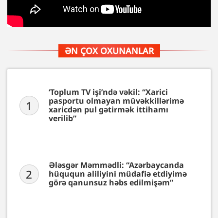
ƏN ÇOX OXUNANLAR
‘Toplum TV işi’ndə vəkil: “Xarici
pasportu olmayan müvəkkillərimə
1
xaricdən pul gətirmək ittihamı
verilib”
Ələsgər Məmmədli: “Azərbaycanda
2
hüququn aliliyini müdafiə etdiyimə
görə qanunsuz həbs edilmişəm”