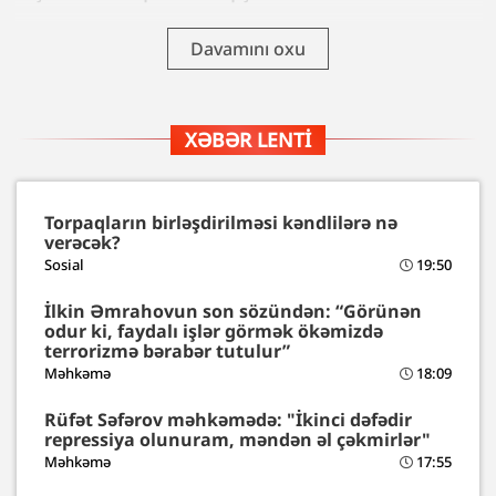
Davamını oxu
XƏBƏR LENTI
Torpaqların birləşdirilməsi kəndlilərə nə
verəcək?
Sosial
19:50
İlkin Əmrahovun son sözündən: “Görünən
odur ki, faydalı işlər görmək ökəmizdə
terrorizmə bərabər tutulur”
Məhkəmə
18:09
Rüfət Səfərov məhkəmədə: "İkinci dəfədir
repressiya olunuram, məndən əl çəkmirlər"
Məhkəmə
17:55