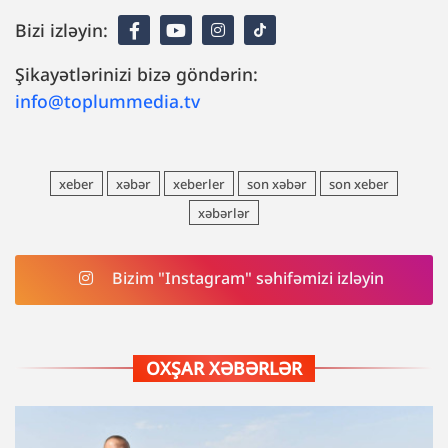
Bizi izləyin:
Şikayətlərinizi bizə göndərin:
info@toplummedia.tv
xeber
xəbər
xeberler
son xəbər
son xeber
xəbərlər
Bizim "Instagram" səhifəmizi izləyin
OXŞAR XƏBƏRLƏR