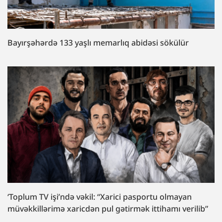
Bayırşəhərdə 133 yaşlı memarlıq abidəsi sökülür
‘Toplum TV işi’ndə vəkil: “Xarici pasportu olmayan
müvəkkillərimə xaricdən pul gətirmək ittihamı verilib”