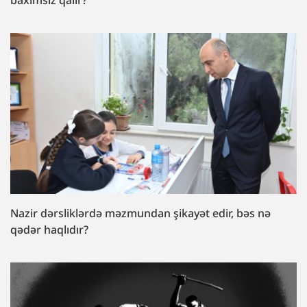
baxımsız qalır?
Nazir dərsliklərdə məzmundan şikayət edir, bəs nə
qədər haqlıdır?