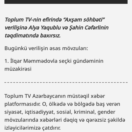
Toplum TV-nin efirində “Axşam söhbəti”
verilişinə Alya Yaqublu və Şahin Cəfərlinin
təqdimatında baxırsız.
Bugünkü verilişin əsas mövzuları:
1. İlqar Məmmədovla seçki gündəminin
müzakirəsi
Toplum TV Azərbaycanın müstəqil xəbər
platformasıdır. O, ölkədə və bölgədə baş verən
siyasət, iqtisadiyyat, sosial, kriminal, gender
mövzularında xəbərləri dəqiq və qərəzsiz şəkildə
izləyicilərimizə çatdırır.