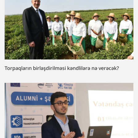
Torpaqların birləşdirilməsi kəndlilərə nə verəcək?