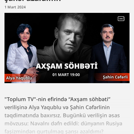
1 Mart 2024
"Toplum TV"-nin efirində “Axşam söhbəti”
verilişinə Alya Yaqublu və Şahin Cəfərlinin
təqdimatında baxırsız. Bugünkü verilişin əsas
mövzusu: Navalnı dəfn edildi: dünyanın Rusiya
faşizmindən qurtulmaq şansı azaldımı?