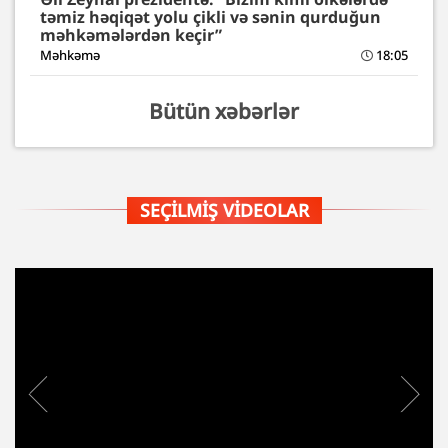
təmiz həqiqət yolu çikli və sənin qurduğun
məhkəmələrdən keçir”
Məhkəmə
18:05
Bütün xəbərlər
SEÇILMIŞ VIDEOLAR