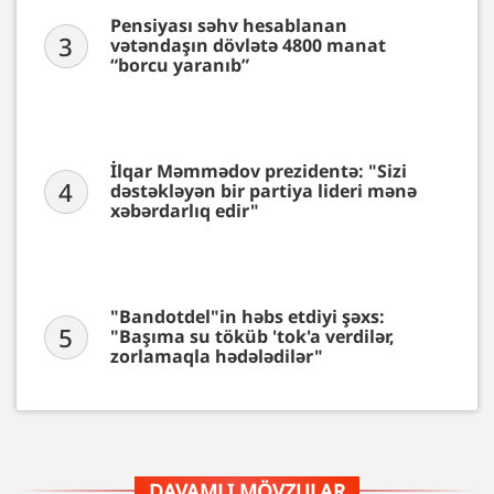
Pensiyası səhv hesablanan
3
vətəndaşın dövlətə 4800 manat
“borcu yaranıb”
İlqar Məmmədov prezidentə: "Sizi
4
dəstəkləyən bir partiya lideri mənə
xəbərdarlıq edir"
"Bandotdel"in həbs etdiyi şəxs:
5
"Başıma su töküb 'tok'a verdilər,
zorlamaqla hədələdilər"
DAVAMLI MÖVZULAR