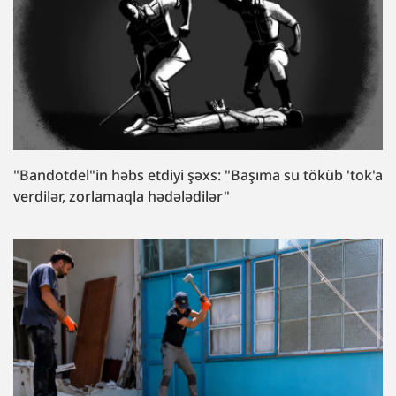
"Bandotdel"in həbs etdiyi şəxs: "Başıma su töküb 'tok'a
verdilər, zorlamaqla hədələdilər"