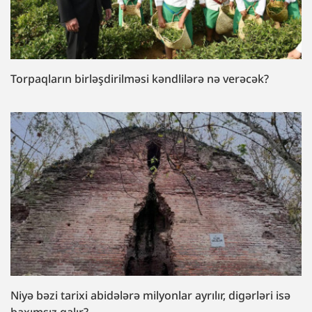
Torpaqların birləşdirilməsi kəndlilərə nə verəcək?
Niyə bəzi tarixi abidələrə milyonlar ayrılır, digərləri isə