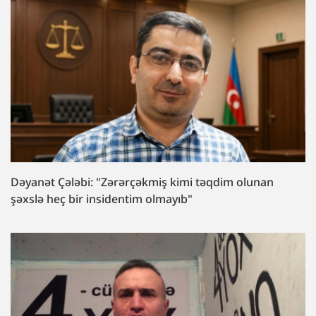
Dəyanət Çələbi: "Zərərçəkmiş kimi təqdim olunan
şəxslə heç bir insidentim olmayıb"