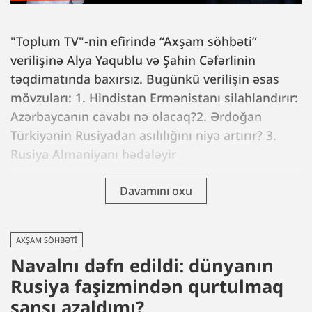
"Toplum TV"-nin efirində “Axşam söhbəti”
verilişinə Alya Yaqublu və Şahin Cəfərlinin
təqdimatında baxırsız. Bugünkü verilişin əsas
mövzuları: 1. Hindistan Ermənistanı silahlandırır:
Azərbaycanın cavabı nə olacaq?2. Ərdoğan
Türkiyənin Rusiyadan asılılığını niyə artırır? 3.
Rusiya Almaniyanı hədələyir
Davamını oxu
AXŞAM SÖHBƏTI
Navalnı dəfn edildi: dünyanın
Rusiya faşizmindən qurtulmaq
şansı azaldımı?