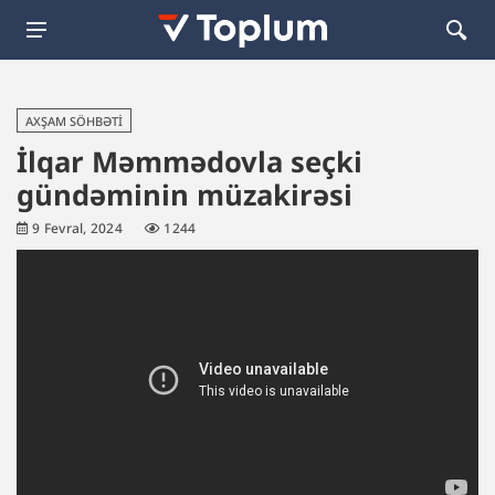
AXŞAM SÖHBƏTI
İlqar Məmmədovla seçki
gündəminin müzakirəsi
9 Fevral, 2024
1244