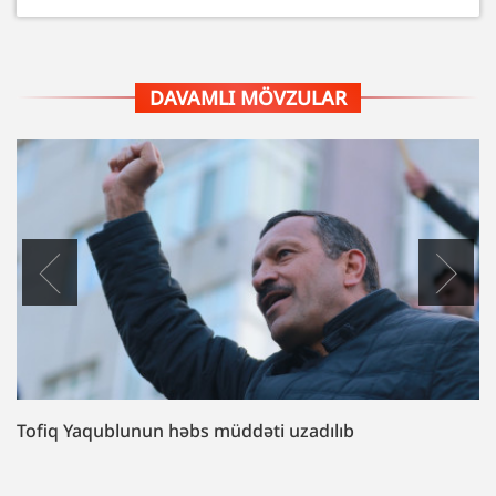
DAVAMLI MÖVZULAR
Tofiq Yaqublunun həbs müddəti uzadılıb