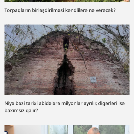
Torpaqların birləşdirilməsi kəndlilərə nə verəcək?
Niyə bəzi tarixi abidələrə milyonlar ayrılır, digərləri isə
baxımsız qalır?