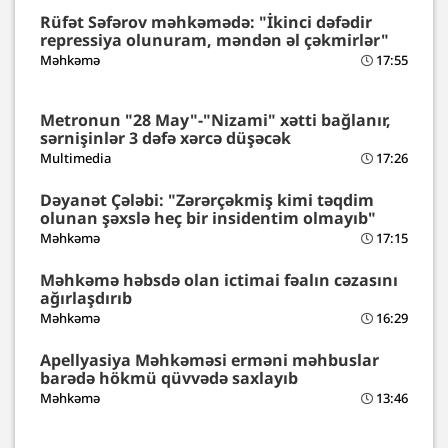
Rüfət Səfərov məhkəmədə: "İkinci dəfədir
repressiya olunuram, məndən əl çəkmirlər"
Məhkəmə
17:55
Metronun "28 May"-"Nizami" xətti bağlanır,
sərnişinlər 3 dəfə xərcə düşəcək
Multimedia
17:26
Dəyanət Çələbi: "Zərərçəkmiş kimi təqdim
olunan şəxslə heç bir insidentim olmayıb"
Məhkəmə
17:15
Məhkəmə həbsdə olan ictimai fəalın cəzasını
ağırlaşdırıb
Məhkəmə
16:29
Apellyasiya Məhkəməsi erməni məhbuslar
barədə hökmü qüvvədə saxlayıb
Məhkəmə
13:46