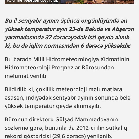
Açıq mənbələrdən götürülüb
Bu il sentyabr ayının üçüncü ongünlüyündə ən
yüksək temperatur ayın 23-də Bakıda və Abşeron
yarımadasında 37 dərəcəyədək isti qeydə alınıb
ki, bu da iqlim normasından 6 dərəcə yüksəkdir.
Bu barədə Milli Hidrometeorologiya Xidmətinin
Hidrometeoroloji Proqnozlar Bürosundan
məlumat verilib.
Bildirilib ki, çoxillik meteoroloji məlumatlara
əsasən, indiyədək sentyabr ayının sonunda belə
yüksək temperatur qeydə alınmayıb.
Büronun direktoru Gülşad Məmmədovanın
sözlərinə görə, bununla da 2012-ci ilin sutkalıq
rekord göstəricisi (29,6 dərəcə) yenilənib.