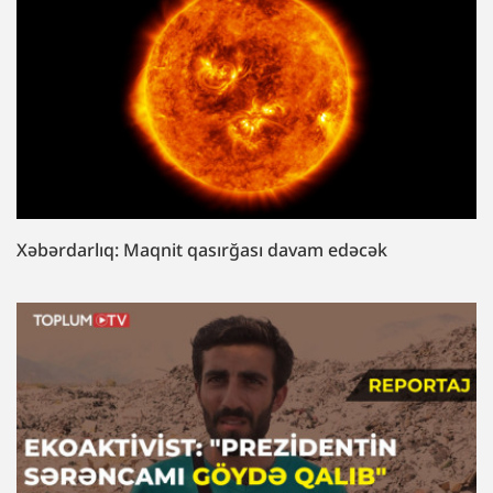
Xəbərdarlıq: Maqnit qasırğası davam edəcək