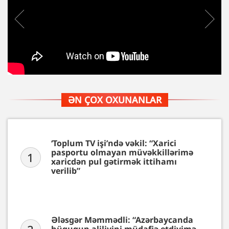
ƏN ÇOX OXUNANLAR
‘Toplum TV işi’ndə vəkil: “Xarici
pasportu olmayan müvəkkillərimə
1
xaricdən pul gətirmək ittihamı
verilib”
Ələsgər Məmmədli: “Azərbaycanda