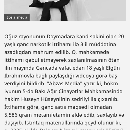
Sosial media
Oğuz rayonunun Dəymədərə kənd sakini olan 20
yaşlı gənc narkotik ittihamı ilə 3 il müddətinə
azadlıqdan məhrum edilib. O, məhkəmədə
ittihamı qəbul etməyərək saxlanılmasının ötən
ilin mayında Gəncədə vəfat edən 18 yaşlı Elgün
İbrahimovla bağlı paylaşdığı videoya görə baş
verdiyini bildirib. "Abzas Media" yazır ki, hökm
iyunun 5-də Bakı Ağır Cinayətlər Məhkəməsində
hakim Hüseyn Hüseynlinin sədrliyi ilə çıxarılıb.
İttihama görə, gənc satış məqsədi olmadan
5,586 qram metamfetamin əldə edib, saxlayıb və
daşıyıb. İstintaq materiallarında qeyd olunur ki,