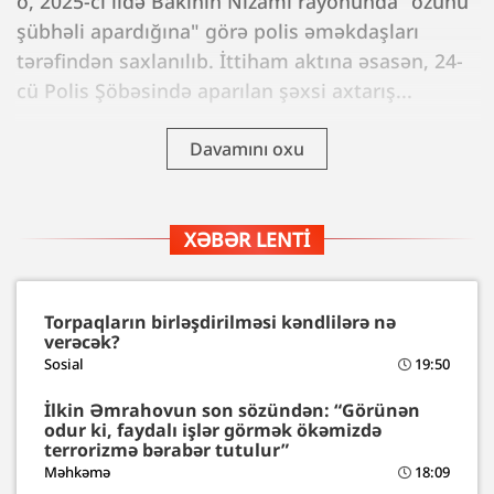
o, 2025-ci ildə Bakının Nizami rayonunda "özünü
şübhəli apardığına" görə polis əməkdaşları
tərəfindən saxlanılıb. İttiham aktına əsasən, 24-
cü Polis Şöbəsində aparılan şəxsi axtarış...
Davamını oxu
XƏBƏR LENTI
Torpaqların birləşdirilməsi kəndlilərə nə
verəcək?
Sosial
19:50
İlkin Əmrahovun son sözündən: “Görünən
odur ki, faydalı işlər görmək ökəmizdə
terrorizmə bərabər tutulur”
Məhkəmə
18:09