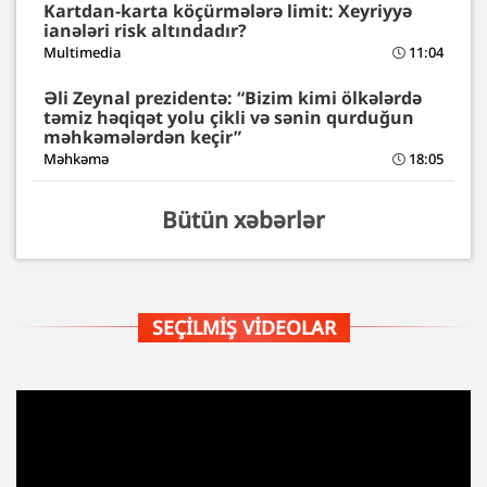
Kartdan-karta köçürmələrə limit: Xeyriyyə
ianələri risk altındadır?
Multimedia
11:04
Əli Zeynal prezidentə: “Bizim kimi ölkələrdə
təmiz həqiqət yolu çikli və sənin qurduğun
məhkəmələrdən keçir”
Məhkəmə
18:05
Bütün xəbərlər
SEÇILMIŞ VIDEOLAR