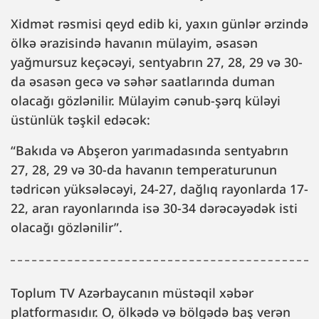
Xidmət rəsmisi qeyd edib ki, yaxın günlər ərzində
ölkə ərazisində havanın mülayim, əsasən
yağmursuz keçəcəyi, sentyabrın 27, 28, 29 və 30-
da əsasən gecə və səhər saatlarında duman
olacağı gözlənilir. Mülayim cənub-şərq küləyi
üstünlük təşkil edəcək:
“Bakıda və Abşeron yarımadasında sentyabrın
27, 28, 29 və 30-da havanın temperaturunun
tədricən yüksələcəyi, 24-27, dağlıq rayonlarda 17-
22, aran rayonlarında isə 30-34 dərəcəyədək isti
olacağı gözlənilir”.
Toplum TV Azərbaycanın müstəqil xəbər
platformasıdır. O, ölkədə və bölgədə baş verən