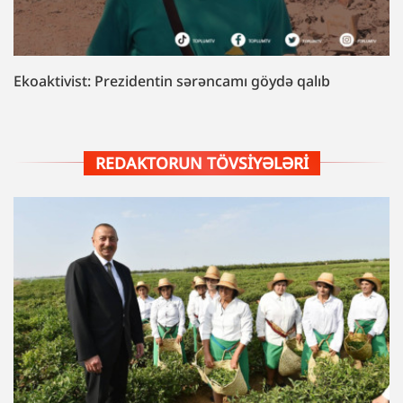
Ekoaktivist: Prezidentin sərəncamı göydə qalıb
REDAKTORUN TÖVSIYƏLƏRI