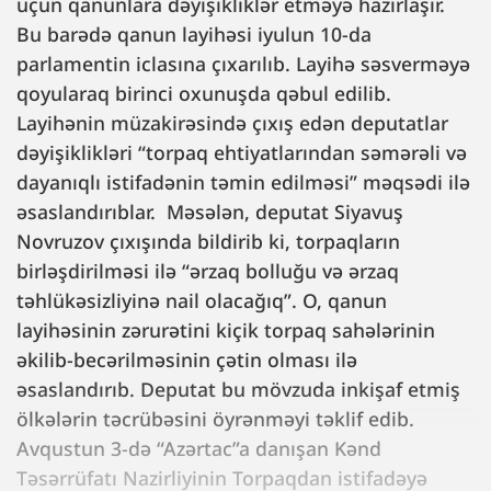
üçün qanunlara dəyişikliklər etməyə hazırlaşır.
Bu barədə qanun layihəsi iyulun 10-da
parlamentin iclasına çıxarılıb. Layihə səsverməyə
qoyularaq birinci oxunuşda qəbul edilib.
Layihənin müzakirəsində çıxış edən deputatlar
dəyişiklikləri “torpaq ehtiyatlarından səmərəli və
dayanıqlı istifadənin təmin edilməsi” məqsədi ilə
əsaslandırıblar. Məsələn, deputat Siyavuş
Novruzov çıxışında bildirib ki, torpaqların
birləşdirilməsi ilə “ərzaq bolluğu və ərzaq
təhlükəsizliyinə nail olacağıq”. O, qanun
layihəsinin zərurətini kiçik torpaq sahələrinin
əkilib-becərilməsinin çətin olması ilə
əsaslandırıb. Deputat bu mövzuda inkişaf etmiş
ölkələrin təcrübəsini öyrənməyi təklif edib.
Avqustun 3-də “Azərtac”a danışan Kənd
Təsərrüfatı Nazirliyinin Torpaqdan istifadəyə