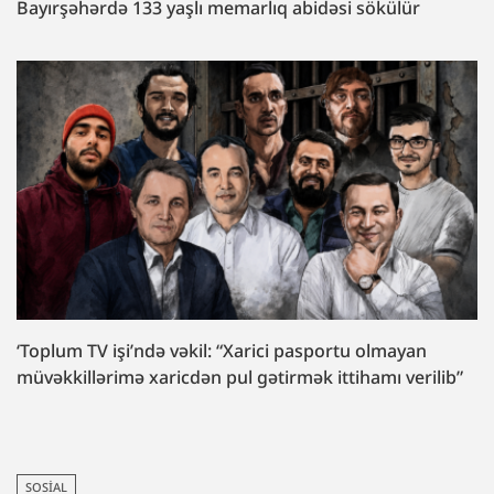
Bayırşəhərdə 133 yaşlı memarlıq abidəsi sökülür
‘Toplum TV işi’ndə vəkil: “Xarici pasportu olmayan
müvəkkillərimə xaricdən pul gətirmək ittihamı verilib”
SOSIAL