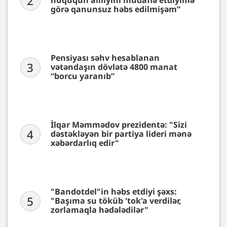
2
hüququn aliliyini müdafiə etdiyimə
görə qanunsuz həbs edilmişəm”
Pensiyası səhv hesablanan
3
vətəndaşın dövlətə 4800 manat
“borcu yaranıb”
İlqar Məmmədov prezidentə: "Sizi
4
dəstəkləyən bir partiya lideri mənə
xəbərdarlıq edir"
"Bandotdel"in həbs etdiyi şəxs:
5
"Başıma su töküb 'tok'a verdilər,
zorlamaqla hədələdilər"