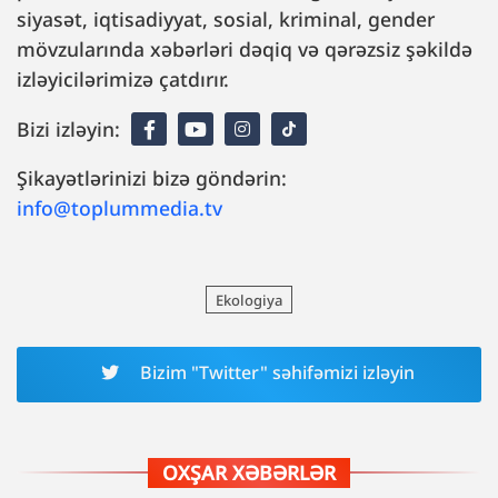
siyasət, iqtisadiyyat, sosial, kriminal, gender
mövzularında xəbərləri dəqiq və qərəzsiz şəkildə
izləyicilərimizə çatdırır.
Bizi izləyin:
Şikayətlərinizi bizə göndərin:
info@toplummedia.tv
Ekologiya
Bizim "Twitter" səhifəmizi izləyin
OXŞAR XƏBƏRLƏR