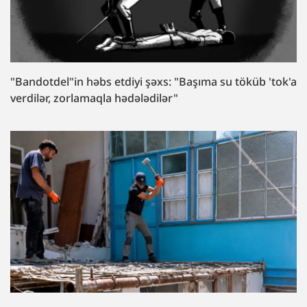
"Bandotdel"in həbs etdiyi şəxs: "Başıma su töküb 'tok'a
verdilər, zorlamaqla hədələdilər"