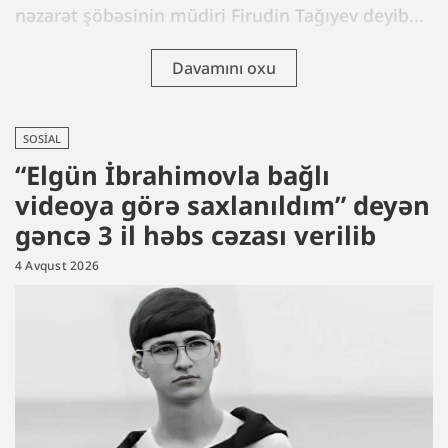
nəzarət şöbəsinin müdiri Firudin Tağıyev deyib...
Davamını oxu
SOSIAL
“Elgün İbrahimovla bağlı
videoya görə saxlanıldım” deyən
gəncə 3 il həbs cəzası verilib
4 Avqust 2026