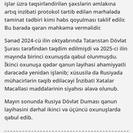
işlər üzrə təqsirləndirilən şəxslərin əmlakına
artıq inzibati protokol tərtib edilən mərhələdə
təminat tədbiri kimi həbs qoyulması təklif edilir.
Bu barədə qərarı məhkəmə verməlidir.
Sənəd 2024-cü ilin oktyabrında Tatarıstan Dövlət
Şurası tərəfindən təqdim edilmişdi və 2025-ci ilin
mayında birinci oxunuşda qəbul olunmuşdu.
İkinci oxunuşa qədər qanun layihəsi əhəmiyyətli
dərəcədə yenidən işlənib; xüsusilə də Rusiyada
mühacirlərin təqib ediləcəyi İnzibati Xətalar
Məcəlləsi maddələrinin siyahısı əlavə olunub.
Mayın sonunda Rusiya Dövlət Duması qanun
layihəsini dərhal ikinci və üçüncü oxunuşlarda
qəbul edib.