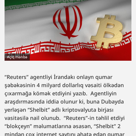
Açıq mənbə
“Reuters” agentliyi İrandakı onlayn qumar
şəbəkəsinin 4 milyard dollarlıq vəsaiti ölkədən
çıxarmağa kömək etdiyini yazıb. Agentliyin
araşdırmasında iddia olunur ki, buna Dubayda
yerləşən “Shelbit” adlı kriptovalyuta birjası
vasitəsilə nail olunub. “Reuters”-in təhlil etdiyi
“blokçeyn” məlumatlarına əsasən, “Shelbit” 2
mindən çox internet saytını əhatə edən qumar