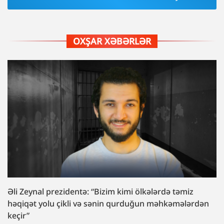
OXŞAR XƏBƏRLƏR
Əli Zeynal prezidentə: “Bizim kimi ölkələrdə təmiz
həqiqət yolu çikli və sənin qurduğun məhkəmələrdən
keçir”