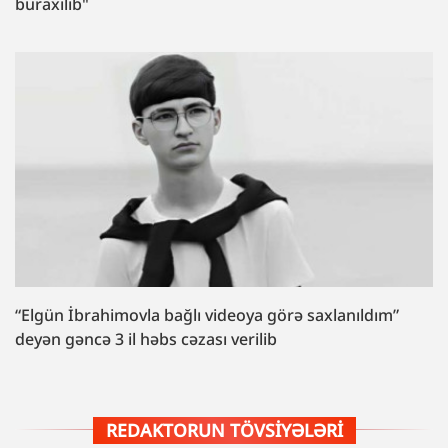
buraxılıb"
“Elgün İbrahimovla bağlı videoya görə saxlanıldım”
deyən gəncə 3 il həbs cəzası verilib
REDAKTORUN TÖVSIYƏLƏRI