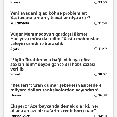
Siyasət
13:50
Yeni avadanlıqlar, köhnə problemlər:
Xəstəxanalardan şikayətlər niyə artır?
Multimedia
11:58
Vüqar Məmmədovun qardaşı Hikmət
Hacıyevə müraciət edib: "Xəstə məhbuslar
taleyin ümidinə buraxılıb"
Siyasət
11:49
“Elgün İbrahimovla bağlı videoya görə
saxlanıldım” deyən gəncə 3 il həbs cəzası
verilib
Sosial
18:02
"Reuters": 'İran qumar şəbəkəsi vasitəsilə 4
milyard dolları sanksiyalardan yayındırıb'
Dünya
16:38
Ekspert: “Azərbaycanda demək olar ki, hər
ailədə ən azı bir nəfərin kredit borcu var”
İqtisadiyyat
14:10