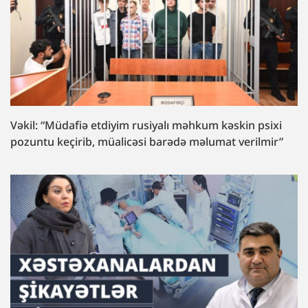
Vəkil: “Müdafiə etdiyim rusiyalı məhkum kəskin psixi
pozuntu keçirib, müalicəsi barədə məlumat verilmir”