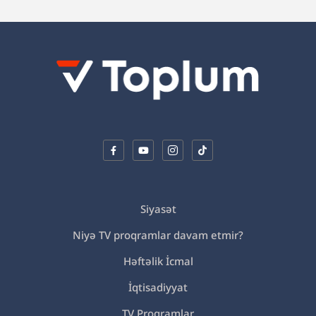
Siyasət
Niyə TV proqramlar davam etmir?
Həftəlik İcmal
İqtisadiyyat
TV Proqramlar