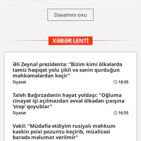
Davamını oxu
XƏBƏR LENTI
Əli Zeynal prezidentə: “Bizim kimi ölkələrdə
təmiz həqiqət yolu çikli və sənin qurduğun
məhkəmələrdən keçir”
Siyasət
18:05
Taleh Bağırzadənin həyat yoldaşı: "Oğluma
cinayət işi açılmazdan əvvəl ölkədən çıxışına
‘stop’ qoyublar"
Siyasət
16:55
Vəkil: “Müdafiə etdiyim rusiyalı məhkum
kəskin psixi pozuntu keçirib, müalicəsi
barədə məlumat verilmir”