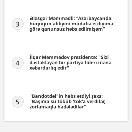
Ələsgər Məmmədli: “Azərbaycanda
3
hüququn aliliyini müdafiə etdiyimə
görə qanunsuz həbs edilmişəm”
İlqar Məmmədov prezidentə: "Sizi
4
dəstəkləyən bir partiya lideri mənə
xəbərdarlıq edir"
"Bandotdel"in həbs etdiyi şəxs:
5
"Başıma su töküb 'tok'a verdilər,
zorlamaqla hədələdilər"