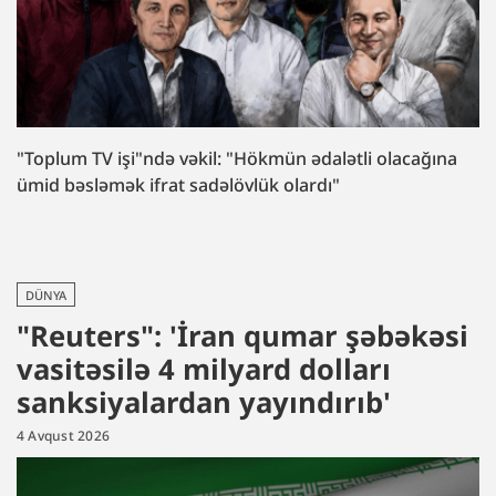
"Toplum TV işi"ndə vəkil: "Hökmün ədalətli olacağına
ümid bəsləmək ifrat sadəlövlük olardı"
DÜNYA
"Reuters": 'İran qumar şəbəkəsi
vasitəsilə 4 milyard dolları
sanksiyalardan yayındırıb'
4 Avqust 2026