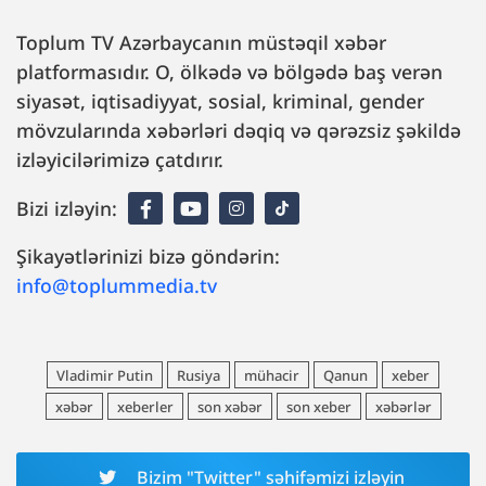
Toplum TV Azərbaycanın müstəqil xəbər
platformasıdır. O, ölkədə və bölgədə baş verən
siyasət, iqtisadiyyat, sosial, kriminal, gender
mövzularında xəbərləri dəqiq və qərəzsiz şəkildə
izləyicilərimizə çatdırır.
Bizi izləyin:
Şikayətlərinizi bizə göndərin:
info@toplummedia.tv
Vladimir Putin
Rusiya
mühacir
Qanun
xeber
xəbər
xeberler
son xəbər
son xeber
xəbərlər
Bizim "Twitter" səhifəmizi izləyin