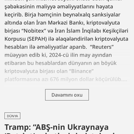
şəbəkəsinin maliyyə əməliyyatlarını həyata
keçirib. Birja həmçinin beynəlxalq sanksiyalar
altında olan İran Mərkəzi Bankı, kriptovalyuta
birjası “Nobitex” və İran İslam İnqilabı Keşikçiləri
Korpusu (SEPAH) ilə əlaqələndirilən kriptovalyuta
hesabları ilə əməliyyatlar aparıb. “Reuters”
müəyyən edib ki, 2024-cü ilin may ayından
etibarən bu hesablardan dünyanın ən böyük
kriptovalyuta birjası olan “Binance”
platformasına azı 676 milyon dollar köçürülüb....
Davamını oxu
DÜNYA
Tramp: “ABŞ-nin Ukraynaya