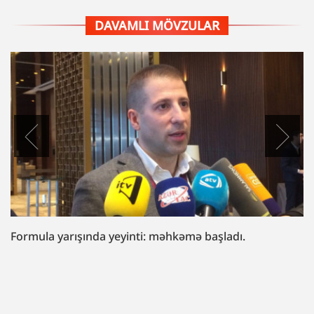
DAVAMLI MÖVZULAR
“Fazil Mustafaya sui-qəsd işi”ndə müttəhim:
“Hədələdilər ki, qol çəkməsən, arvadını bura
gətirəcəyik”