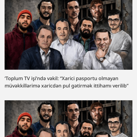
‘Toplum TV işi’ndə vəkil: “Xarici pasportu olmayan
müvəkkillərimə xaricdən pul gətirmək ittihamı verilib”