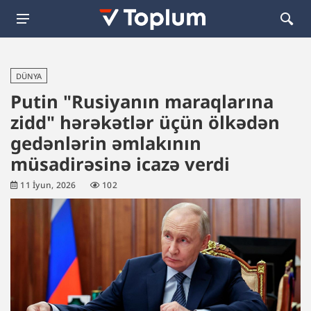
DÜNYA
Putin "Rusiyanın maraqlarına
zidd" hərəkətlər üçün ölkədən
gedənlərin əmlakının
müsadirəsinə icazə verdi
11 İyun, 2026
102