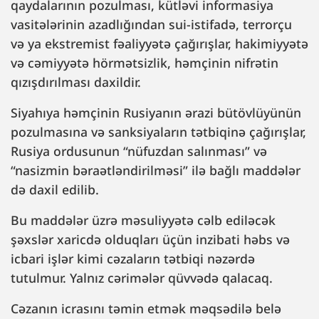
qaydalarının pozulması, kütləvi informasiya
vasitələrinin azadlığından sui-istifadə, terrorçu
və ya ekstremist fəaliyyətə çağırışlar, hakimiyyətə
və cəmiyyətə hörmətsizlik, həmçinin nifrətin
qızışdırılması daxildir.
Siyahıya həmçinin Rusiyanın ərazi bütövlüyünün
pozulmasına və sanksiyaların tətbiqinə çağırışlar,
Rusiya ordusunun “nüfuzdan salınması” və
“nasizmin bəraətləndirilməsi” ilə bağlı maddələr
də daxil edilib.
Bu maddələr üzrə məsuliyyətə cəlb ediləcək
şəxslər xaricdə olduqları üçün inzibati həbs və
icbari işlər kimi cəzaların tətbiqi nəzərdə
tutulmur. Yalnız cərimələr qüvvədə qalacaq.
Cəzanın icrasını təmin etmək məqsədilə belə