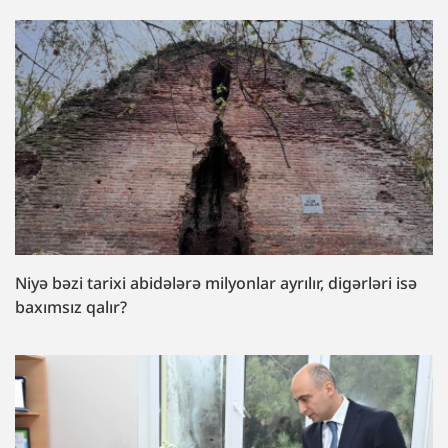
Niyə bəzi tarixi abidələrə milyonlar ayrılır, digərləri isə
baxımsız qalır?