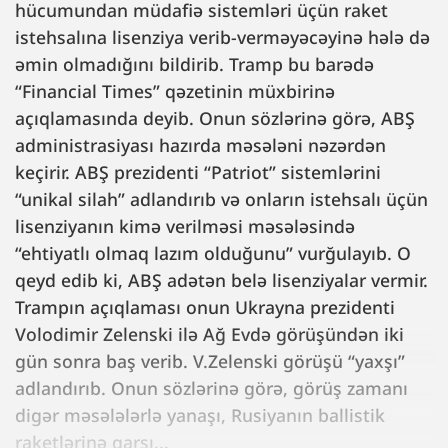
hücumundan müdafiə sistemləri üçün raket
istehsalına lisenziya verib-verməyəcəyinə hələ də
əmin olmadığını bildirib. Tramp bu barədə
“Financial Times” qəzetinin müxbirinə
açıqlamasında deyib. Onun sözlərinə görə, ABŞ
administrasiyası hazırda məsələni nəzərdən
keçirir. ABŞ prezidenti “Patriot” sistemlərini
“unikal silah” adlandırıb və onların istehsalı üçün
lisenziyanın kimə verilməsi məsələsində
“ehtiyatlı olmaq lazım olduğunu” vurğulayıb. O
qeyd edib ki, ABŞ adətən belə lisenziyalar vermir.
Trampın açıqlaması onun Ukrayna prezidenti
Volodimir Zelenski ilə Ağ Evdə görüşündən iki
gün sonra baş verib. V.Zelenski görüşü “yaxşı”
adlandırıb. Onun sözlərinə görə, görüş zamanı
digər məsələlərlə yanaşı, Rusiyanın ballistik
raketlərinə qarşı...