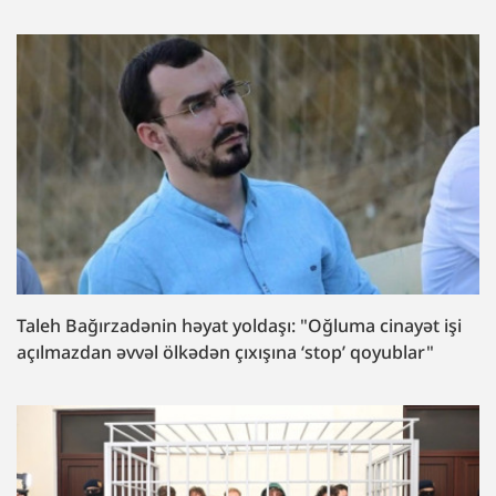
Taleh Bağırzadənin həyat yoldaşı: "Oğluma cinayət işi
açılmazdan əvvəl ölkədən çıxışına ‘stop’ qoyublar"