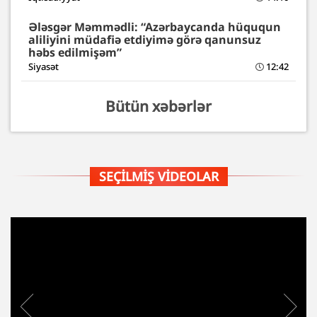
Ələsgər Məmmədli: “Azərbaycanda hüququn
aliliyini müdafiə etdiyimə görə qanunsuz
həbs edilmişəm”
Siyasət
12:42
Bütün xəbərlər
SEÇILMIŞ VIDEOLAR