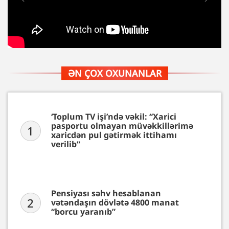
ƏN ÇOX OXUNANLAR
‘Toplum TV işi’ndə vəkil: “Xarici
pasportu olmayan müvəkkillərimə
1
xaricdən pul gətirmək ittihamı
verilib”
Pensiyası səhv hesablanan
2
vətəndaşın dövlətə 4800 manat
“borcu yaranıb”