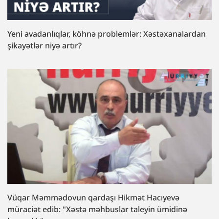
Yeni avadanlıqlar, köhnə problemlər: Xəstəxanalardan
şikayətlər niyə artır?
Vüqar Məmmədovun qardaşı Hikmət Hacıyevə
müraciət edib: "Xəstə məhbuslar taleyin ümidinə