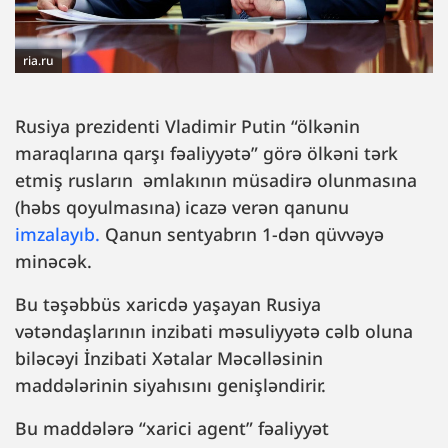
ria.ru
Rusiya prezidenti Vladimir Putin “ölkənin
maraqlarına qarşı fəaliyyətə” görə ölkəni tərk
etmiş rusların əmlakının müsadirə olunmasına
(həbs qoyulmasına) icazə verən qanunu
imzalayıb.
Qanun sentyabrın 1-dən qüvvəyə
minəcək.
Bu təşəbbüs xaricdə yaşayan Rusiya
vətəndaşlarının inzibati məsuliyyətə cəlb oluna
biləcəyi İnzibati Xətalar Məcəlləsinin
maddələrinin siyahısını genişləndirir.
Bu maddələrə “xarici agent” fəaliyyət