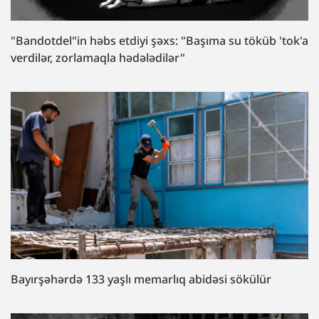
"Bandotdel"in həbs etdiyi şəxs: "Başıma su töküb 'tok'a
verdilər, zorlamaqla hədələdilər"
Bayırşəhərdə 133 yaşlı memarlıq abidəsi sökülür