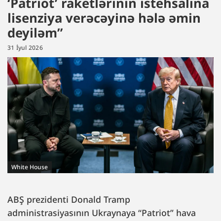
‘Patriot’ raketlərinin istehsalına
lisenziya verəcəyinə hələ əmin
deyiləm”
31 İyul 2026
White House
ABŞ prezidenti Donald Tramp
administrasiyasının Ukraynaya “Patriot” hava