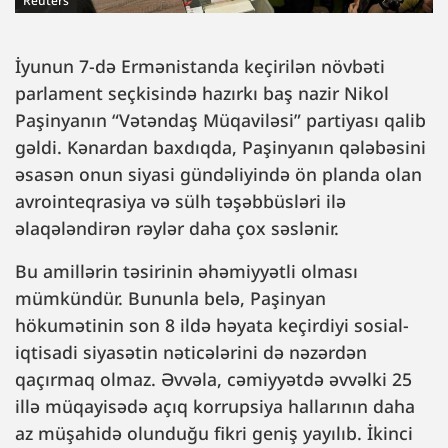
Reuters
İyunun 7-də Ermənistanda keçirilən növbəti
parlament seçkisində hazırkı baş nazir Nikol
Paşinyanın “Vətəndaş Müqaviləsi” partiyası qalib
gəldi. Kənardan baxdıqda, Paşinyanın qələbəsini
əsasən onun siyasi gündəliyində ön planda olan
avrointeqrasiya və sülh təşəbbüsləri ilə
əlaqələndirən rəylər daha çox səslənir.
Bu amillərin təsirinin əhəmiyyətli olması
mümkündür. Bununla belə, Paşinyan
hökumətinin son 8 ildə həyata keçirdiyi sosial-
iqtisadi siyasətin nəticələrini də nəzərdən
qaçırmaq olmaz. Əvvəla, cəmiyyətdə əvvəlki 25
illə müqayisədə açıq korrupsiya hallarının daha
az müşahidə olunduğu fikri geniş yayılıb. İkinci