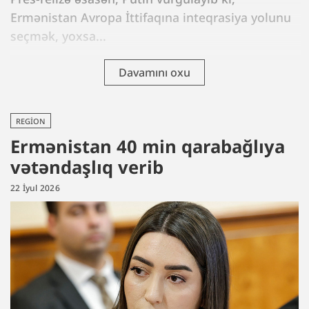
Ermənistan Avropa İttifaqına inteqrasiya yolunu
seçmək, yoxsa...
Davamını oxu
REGION
Ermənistan 40 min qarabağlıya
vətəndaşlıq verib
22 İyul 2026