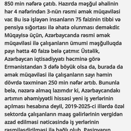
850 min nəfərə çatıb. Hazırda məşğul əhalinin
hər 4 nəfərindən 3-nün rəsmi əmək müqaviləsi
var. Bu isə işləyən insanların 75 faizinin tibbi və
pensiya sığortası ilə əhatə olunması deməkdir.
Müqayisə üçün, Azərbaycanda rəsmi əmək
müqaviləsi ilə çalışanların ümumi məşğulluqda
payı hətta 40 faizə belə çatmır. Üstəlik,
Azərbaycan iqtisadiyyatı həcminə görə
Ermənistandan 3 dəfə böyük olsa da, burada da
əmək müqaviləsi ilə çalışanların sayı həmin
dövrdə təxminən 250 min nəfər artıb. Bununla
belə, nəzərə almaq lazımdır ki, Azərbaycandakı
artımın əhəmiyyətli hissəsi yeni iş yerlərinin
açılması hesabına deyil, 2019-2025-ci illərdə özəl
sektorda çalışanların maaş gəlirlərinin vergidən
azad edilməsi nəticəsində iş yerlərinin
rəsmiləşdirilməsi ilə bağlı olub. Paşinyanın