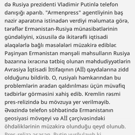
də Rusiya prezidenti Vladimir Putinlə telefon
danışığı aparıb. "Armenpress" agentliyinin baş
nazir aparatına istinadən verdiyi məlumata görə,
tərəflər Ermənistan-Rusiya münasibətlərinin
gündəliyini, xüsusilə də ikitərəfli iqtisadi
əlaqələrlə bağlı məsələləri müzakirə ediblər.
Paşinyan Ermənistan mənşəli məhsulların Rusiya
bazarına ixracına tətbiq olunan məhdudiyyətlərin
Avrasiya İqtisadi İttifaqının (Aİİ) qaydalarına zidd
olduğunu bildirib. O, rusiyalı həmkarından bu
problemlərin aradan qaldırılması üçün müvafiq
tədbirlər görməsini xahiş edib. Kremlin rəsmi
pres-relizində bu mövzuya yer verilməyib.
Əvəzində telefon söhbətində Ermənistanın
geosiyasi mövqeyi və Aİİ çərçivəsindəki
öhdəliklərinin müzakirə olunduğu qeyd olunub.
Pres-relizə əsasən, Putin vurğulayıb ki,