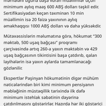
mərhələni uğurla başa vuran müəllimlər üçün
minimum aylıq maaş 600 ABŞ dolları təşkil edir.
Sertifikasiyadan keçən təxminən 10 min
müəllimin isə 20 faizə yaxınının aylıq
əməkhaqqısı 1000 ABŞ dolları və daha yüksəkdir.
Mütəxəssislərin məlumatına görə, hökumət “300
məktəb, 500 uşaq bağçası” proqramı
çərçivəsində artıq 260-a yaxın məktəbin və 429
uşaq bağçasının tikintisini başa çatdırıb, qalan
layihələrin isə yaxın aylarda tamamlanacağı
gözlənilir.
Ekspertlər Paşinyan hökumətinin digər mühüm
nəticələrindən biri kimi minimum pensiyanın
məbləğinin müstəqillik tarixində ilk dəfə
minimum istehlak səbətinin dəyərinə
çatdırılmasını göstərirlər. Hazırda hər iki göstərici