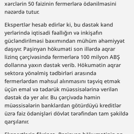
xərclərin 50 faizinin fermerlərə ödənilməsini
nəzərdə tutur.
Ekspertlər hesab edirlər ki, bu dəstək kənd
yerlərində iqtisadi fəallığın və inkişafın
gücləndirilməsi baxımından mühüm əhəmiyyət
daşıyır. Paşinyan hökuməti son illərdə aqrar
lizinq çərçivəsində fermerlərə 100 milyon ABŞ
dollarına yaxın dəstək verib. Hökumətin aqrar
sektora yönəlmiş tədbirləri arasında
fermerlərdən məhsul alınmasını təşviq etmək
üçün emal və tədarük müəssisələrinə verilən
dəstək də yer alır. Bu çərçivədə həmin
müəssisələrin banklardan götürdüyü kreditlər
üzrə faiz ödənişləri dövlət tərəfindən tam şəkildə
qarşılanır.