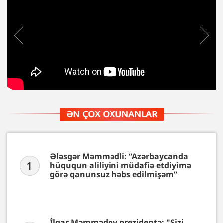
ƏN ÇOX OXUNANLAR
Ələsgər Məmmədli: “Azərbaycanda
1
hüququn aliliyini müdafiə etdiyimə
görə qanunsuz həbs edilmişəm”
İlqar Məmmədov prezidentə: "Sizi