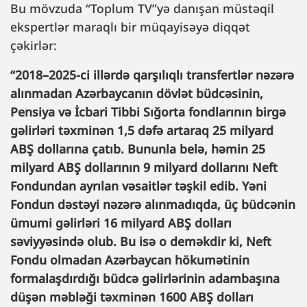
Bu mövzuda “Toplum TV”yə danışan müstəqil
ekspertlər maraqlı bir müqayisəyə diqqət
çəkirlər:
“2018–2025-ci illərdə qarşılıqlı transfertlər nəzərə
alınmadan Azərbaycanın dövlət büdcəsinin,
Pensiya və İcbari Tibbi Sığorta fondlarının birgə
gəlirləri təxminən 1,5 dəfə artaraq 25 milyard
ABŞ dollarına çatıb. Bununla belə, həmin 25
milyard ABŞ dollarının 9 milyard dollarını Neft
Fondundan ayrılan vəsaitlər təşkil edib. Yəni
Fondun dəstəyi nəzərə alınmadıqda, üç büdcənin
ümumi gəlirləri 16 milyard ABŞ dolları
səviyyəsində olub. Bu isə o deməkdir ki, Neft
Fondu olmadan Azərbaycan hökumətinin
formalaşdırdığı büdcə gəlirlərinin adambaşına
düşən məbləği təxminən 1600 ABŞ dolları