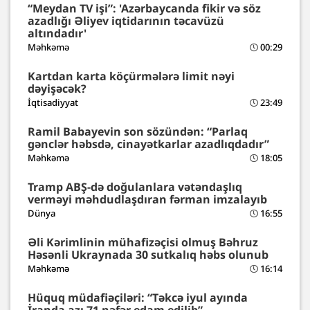
“Meydan TV işi”: 'Azərbaycanda fikir və söz
azadlığı Əliyev iqtidarının təcavüzü
altındadır'
Məhkəmə
00:29
Kartdan karta köçürmələrə limit nəyi
dəyişəcək?
İqtisadiyyat
23:49
Ramil Babayevin son sözündən: “Parlaq
gənclər həbsdə, cinayətkarlar azadlıqdadır”
Məhkəmə
18:05
Tramp ABŞ-də doğulanlara vətəndaşlıq
verməyi məhdudlaşdıran fərman imzalayıb
Dünya
16:55
Əli Kərimlinin mühafizəçisi olmuş Bəhruz
Həsənli Ukraynada 30 sutkalıq həbs olunub
Məhkəmə
16:14
Hüquq müdafiəçiləri: “Təkcə iyul ayında
İranda azı 71 nəfər edam edilib”