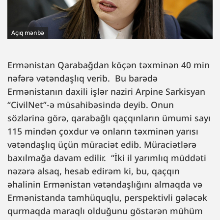
Açıq mənbə
Ermənistan Qarabağdan köçən təxminən 40 min
nəfərə vətəndaşlıq verib. Bu barədə
Ermənistanın daxili işlər naziri Arpine Sarkisyan
“CivilNet”-ə müsahibəsində deyib. Onun
sözlərinə görə, qarabağlı qaçqınların ümumi sayı
115 mindən çoxdur və onların təxminən yarısı
vətəndaşlıq üçün müraciət edib. Müraciətlərə
baxılmağa davam edilir. “İki il yarımlıq müddəti
nəzərə alsaq, hesab edirəm ki, bu, qaçqın
əhalinin Ermənistan vətəndaşlığını almaqda və
Ermənistanda tamhüquqlu, perspektivli gələcək
qurmaqda maraqlı olduğunu göstərən mühüm