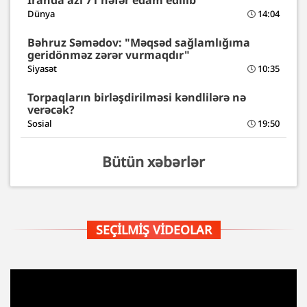
Dünya
14:04
Bəhruz Səmədov: "Məqsəd sağlamlığıma
geridönməz zərər vurmaqdır"
Siyasət
10:35
Torpaqların birləşdirilməsi kəndlilərə nə
verəcək?
Sosial
19:50
Bütün xəbərlər
SEÇILMIŞ VIDEOLAR