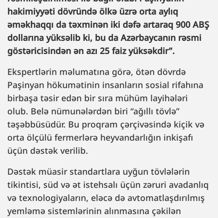
hakimiyyəti dövründə ölkə üzrə orta aylıq
əməkhaqqı da təxminən iki dəfə artaraq 900 ABŞ
dollarına yüksəlib ki, bu da Azərbaycanın rəsmi
göstəricisindən ən azı 25 faiz yüksəkdir”.
Ekspertlərin məlumatına görə, ötən dövrdə
Paşinyan hökumətinin insanların sosial rifahına
birbaşa təsir edən bir sıra mühüm layihələri
olub. Belə nümunələrdən biri “ağıllı tövlə”
təşəbbüsüdür. Bu proqram çərçivəsində kiçik və
orta ölçülü fermerlərə heyvandarlığın inkişafı
üçün dəstək verilib.
Dəstək müasir standartlara uyğun tövlələrin
tikintisi, süd və ət istehsalı üçün zəruri avadanlıq
və texnologiyaların, eləcə də avtomatlaşdırılmış
yemləmə sistemlərinin alınmasına çəkilən