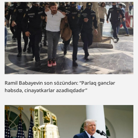
Ramil Babayevin son sözündən: “Parlaq gənclər
həbsdə, cinayətkarlar azadlıqdadır”