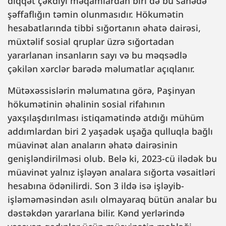
diqqət çəkdiyi məqamlardan biri də bu sahədə
şəffaflığın təmin olunmasıdır. Hökumətin
hesabatlarında tibbi sığortanın əhatə dairəsi,
müxtəlif sosial qruplar üzrə sığortadan
yararlanan insanların sayı və bu məqsədlə
çəkilən xərclər barədə məlumatlar açıqlanır.
Mütəxəssislərin məlumatına görə, Paşinyan
hökumətinin əhalinin sosial rifahının
yaxşılaşdırılması istiqamətində atdığı mühüm
addımlardan biri 2 yaşadək uşağa qulluqla bağlı
müavinət alan anaların əhatə dairəsinin
genişləndirilməsi olub. Belə ki, 2023-cü ilədək bu
müavinət yalnız işləyən analara sığorta vəsaitləri
hesabına ödənilirdi. Son 3 ildə isə işləyib-
işləməməsindən asılı olmayaraq bütün analar bu
dəstəkdən yararlana bilir. Kənd yerlərində