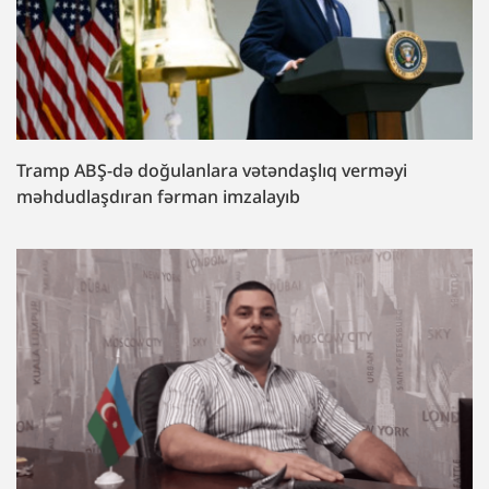
Tramp ABŞ-də doğulanlara vətəndaşlıq verməyi
məhdudlaşdıran fərman imzalayıb