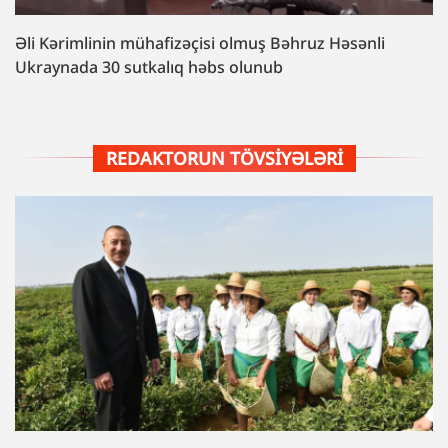
Əli Kərimlinin mühafizəçisi olmuş Bəhruz Həsənli
Ukraynada 30 sutkalıq həbs olunub
REDAKTORUN TÖVSIYƏLƏRI