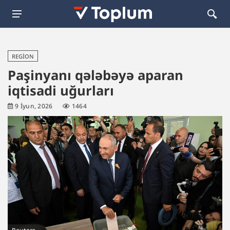
REGION
Paşinyanı qələbəyə aparan
iqtisadi uğurları
9 İyun, 2026
1464