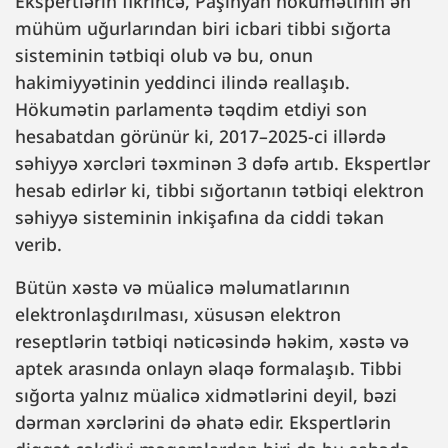
Ekspertlərin fikrincə, Paşinyan hökumətinin ən
mühüm uğurlarından biri icbari tibbi sığorta
sisteminin tətbiqi olub və bu, onun
hakimiyyətinin yeddinci ilində reallaşıb.
Hökumətin parlamentə təqdim etdiyi son
hesabatdan görünür ki, 2017–2025-ci illərdə
səhiyyə xərcləri təxminən 3 dəfə artıb. Ekspertlər
hesab edirlər ki, tibbi sığortanın tətbiqi elektron
səhiyyə sisteminin inkişafına da ciddi təkan
verib.
Bütün xəstə və müalicə məlumatlarının
elektronlaşdırılması, xüsusən elektron
reseptlərin tətbiqi nəticəsində həkim, xəstə və
aptek arasında onlayn əlaqə formalaşıb. Tibbi
sığorta yalnız müalicə xidmətlərini deyil, bəzi
dərman xərclərini də əhatə edir. Ekspertlərin