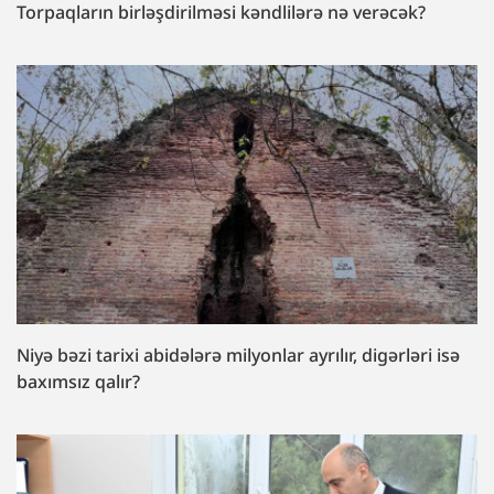
Torpaqların birləşdirilməsi kəndlilərə nə verəcək?
Niyə bəzi tarixi abidələrə milyonlar ayrılır, digərləri isə
baxımsız qalır?