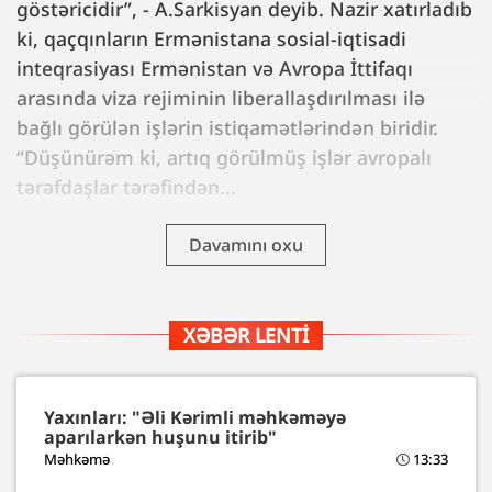
göstəricidir”, - A.Sarkisyan deyib. Nazir xatırladıb
ki, qaçqınların Ermənistana sosial-iqtisadi
inteqrasiyası Ermənistan və Avropa İttifaqı
arasında viza rejiminin liberallaşdırılması ilə
bağlı görülən işlərin istiqamətlərindən biridir.
“Düşünürəm ki, artıq görülmüş işlər avropalı
tərəfdaşlar tərəfindən...
Davamını oxu
XƏBƏR LENTI
Yaxınları: "Əli Kərimli məhkəməyə
aparılarkən huşunu itirib"
Məhkəmə
13:33