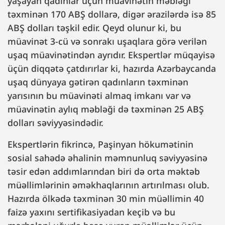
yaşayan qadınlar üçün müavinətin məbləği
təxminən 170 ABŞ dollarə, digər ərazilərdə isə 85
ABŞ dolları təşkil edir. Qeyd olunur ki, bu
müavinət 3-cü və sonrakı uşaqlara görə verilən
uşaq müavinətindən ayrıdır. Ekspertlər müqayisə
üçün diqqətə çatdırırlar ki, hazırda Azərbaycanda
uşaq dünyaya gətirən qadınların təxminən
yarısının bu müavinəti almaq imkanı var və
müavinətin aylıq məbləği də təxminən 25 ABŞ
dolları səviyyəsindədir.
Ekspertlərin fikrincə, Paşinyan hökumətinin
sosial sahədə əhalinin məmnunluq səviyyəsinə
təsir edən addımlarından biri də orta məktəb
müəllimlərinin əməkhaqlarının artırılması olub.
Hazırda ölkədə təxminən 30 min müəllimin 40
faizə yaxını sertifikasiyadan keçib və bu