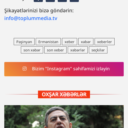
Şikayətlərinizi bizə göndərin:
info@toplummedia.tv
Paşinyan
Ermənistan
xeber
xəbər
xeberler
son xəbər
son xeber
xəbərlər
seçkilər
Bizim "Instagram" səhifəmizi izləyin
OXŞAR XƏBƏRLƏR