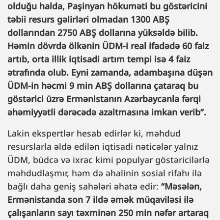
olduğu halda, Paşinyan hökuməti bu göstəricini
təbii resurs gəlirləri olmadan 1300 ABŞ
dollarından 2750 ABŞ dollarına yüksəldə bilib.
Həmin dövrdə ölkənin ÜDM-i real ifadədə 60 faiz
artıb, orta illik iqtisadi artım tempi isə 4 faiz
ətrafında olub. Eyni zamanda, adambaşına düşən
ÜDM-in həcmi 9 min ABŞ dollarına çataraq bu
göstərici üzrə Ermənistanın Azərbaycanla fərqi
əhəmiyyətli dərəcədə azaltmasına imkan verib”.
Lakin ekspertlər hesab edirlər ki, məhdud
resurslarla əldə edilən iqtisadi nəticələr yalnız
ÜDM, büdcə və ixrac kimi populyar göstəricilərlə
məhdudlaşmır, həm də əhalinin sosial rifahı ilə
bağlı daha geniş sahələri əhatə edir:
“Məsələn,
Ermənistanda son 7 ildə əmək müqaviləsi ilə
çalışanların sayı təxminən 250 min nəfər artaraq