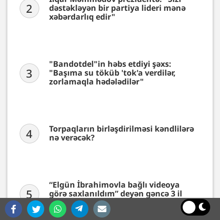
2
dəstəkləyən bir partiya lideri mənə
xəbərdarlıq edir"
"Bandotdel"in həbs etdiyi şəxs:
3
"Başıma su töküb 'tok'a verdilər,
zorlamaqla hədələdilər"
Torpaqların birləşdirilməsi kəndlilərə
4
nə verəcək?
“Elgün İbrahimovla bağlı videoya
5
görə saxlanıldım” deyən gəncə 3 il
həbs cəzası verilib