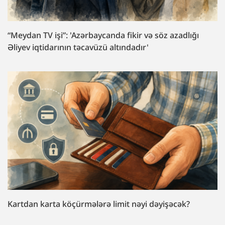
“Meydan TV işi”: 'Azərbaycanda fikir və söz azadlığı
Əliyev iqtidarının təcavüzü altındadır'
Kartdan karta köçürmələrə limit nəyi dəyişəcək?