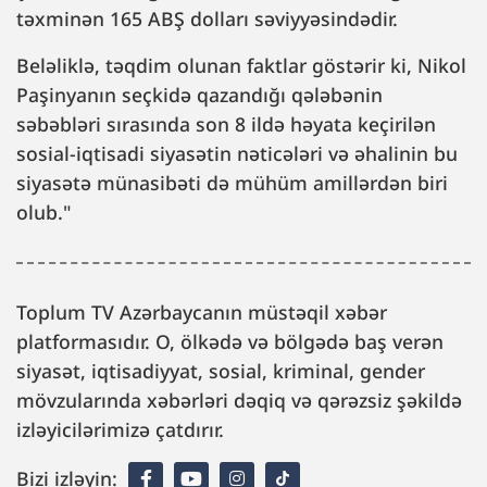
təxminən 165 ABŞ dolları səviyyəsindədir.
Beləliklə, təqdim olunan faktlar göstərir ki, Nikol
Paşinyanın seçkidə qazandığı qələbənin
səbəbləri sırasında son 8 ildə həyata keçirilən
sosial-iqtisadi siyasətin nəticələri və əhalinin bu
siyasətə münasibəti də mühüm amillərdən biri
olub."
Toplum TV Azərbaycanın müstəqil xəbər
platformasıdır. O, ölkədə və bölgədə baş verən
siyasət, iqtisadiyyat, sosial, kriminal, gender
mövzularında xəbərləri dəqiq və qərəzsiz şəkildə
izləyicilərimizə çatdırır.
Bizi izləyin: