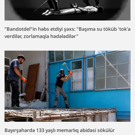
"Bandotdel"in həbs etdiyi şəxs: "Başıma su töküb 'tok'a
verdilər, zorlamaqla hədələdilər"
Bayırşəhərdə 133 yaşlı memarlıq abidəsi sökülür