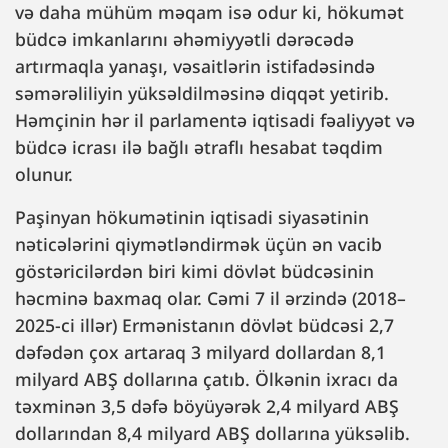
və daha mühüm məqam isə odur ki, hökumət
büdcə imkanlarını əhəmiyyətli dərəcədə
artırmaqla yanaşı, vəsaitlərin istifadəsində
səmərəliliyin yüksəldilməsinə diqqət yetirib.
Həmçinin hər il parlamentə iqtisadi fəaliyyət və
büdcə icrası ilə bağlı ətraflı hesabat təqdim
olunur.
Paşinyan hökumətinin iqtisadi siyasətinin
nəticələrini qiymətləndirmək üçün ən vacib
göstəricilərdən biri kimi dövlət büdcəsinin
həcminə baxmaq olar. Cəmi 7 il ərzində (2018–
2025-ci illər) Ermənistanın dövlət büdcəsi 2,7
dəfədən çox artaraq 3 milyard dollardan 8,1
milyard ABŞ dollarına çatıb. Ölkənin ixracı da
təxminən 3,5 dəfə böyüyərək 2,4 milyard ABŞ
dollarından 8,4 milyard ABŞ dollarına yüksəlib.