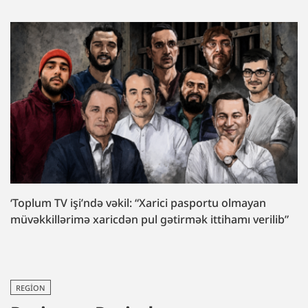
‘Toplum TV işi’ndə vəkil: “Xarici pasportu olmayan
müvəkkillərimə xaricdən pul gətirmək ittihamı verilib”
REGION