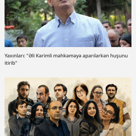
Yaxınları: "Əli Kərimli məhkəməyə aparılarkən huşunu
itirib"