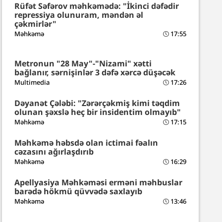
Rüfət Səfərov məhkəmədə: "İkinci dəfədir
repressiya olunuram, məndən əl
çəkmirlər"
Məhkəmə
17:55
Metronun "28 May"-"Nizami" xətti
bağlanır, sərnişinlər 3 dəfə xərcə düşəcək
Multimedia
17:26
Dəyanət Çələbi: "Zərərçəkmiş kimi təqdim
olunan şəxslə heç bir insidentim olmayıb"
Məhkəmə
17:15
Məhkəmə həbsdə olan ictimai fəalın
cəzasını ağırlaşdırıb
Məhkəmə
16:29
Apellyasiya Məhkəməsi erməni məhbuslar
barədə hökmü qüvvədə saxlayıb
Məhkəmə
13:46