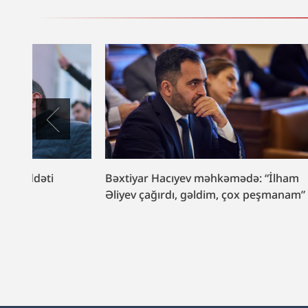
Bəxtiyar Hacıyev məhkəmədə: “İlham
Formula ya
Əliyev çağırdı, gəldim, çox peşmanam”
başladı.