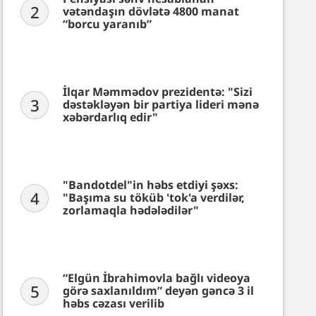
2
vətəndaşın dövlətə 4800 manat
“borcu yaranıb”
İlqar Məmmədov prezidentə: "Sizi
3
dəstəkləyən bir partiya lideri mənə
xəbərdarlıq edir"
"Bandotdel"in həbs etdiyi şəxs:
4
"Başıma su töküb 'tok'a verdilər,
zorlamaqla hədələdilər"
“Elgün İbrahimovla bağlı videoya
5
görə saxlanıldım” deyən gəncə 3 il
həbs cəzası verilib