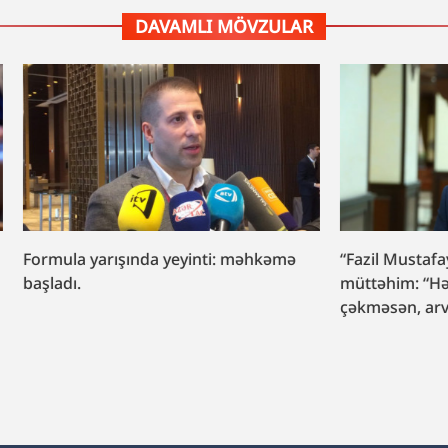
DAVAMLI MÖVZULAR
rışında yeyinti: məhkəmə
“Fazil Mustafaya sui-qəsd iş
müttəhim: “Hədələdilər ki, q
çəkməsən, arvadını bura gət