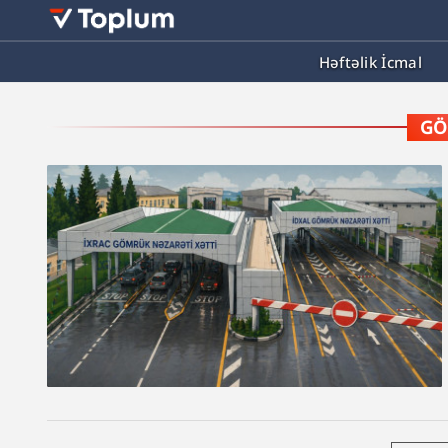
Həftəlik İcmal
GÖ