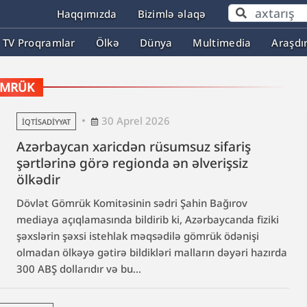
Haqqımızda
Bizimlə əlaqə
TV Proqramlar
Ölkə
Dünya
Multimedia
Araşdı
MRÜK
30 Aprel 2026
İQTISADIYYAT
Azərbaycan xaricdən rüsumsuz sifariş
şərtlərinə görə regionda ən əlverişsiz
ölkədir
Dövlət Gömrük Komitəsinin sədri Şahin Bağırov
mediaya açıqlamasında bildirib ki, Azərbaycanda fiziki
şəxslərin şəxsi istehlak məqsədilə gömrük ödənişi
olmadan ölkəyə gətirə bildikləri malların dəyəri hazırda
300 ABŞ dollarıdır və bu...