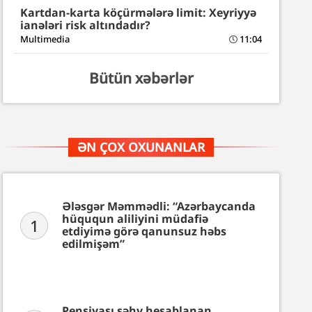
Kartdan-karta köçürmələrə limit: Xeyriyyə
ianələri risk altındadır?
Multimedia
11:04
Bütün xəbərlər
ƏN ÇOX OXUNANLAR
Ələsgər Məmmədli: “Azərbaycanda
hüququn aliliyini müdafiə
1
etdiyimə görə qanunsuz həbs
edilmişəm”
Pensiyası səhv hesablanan