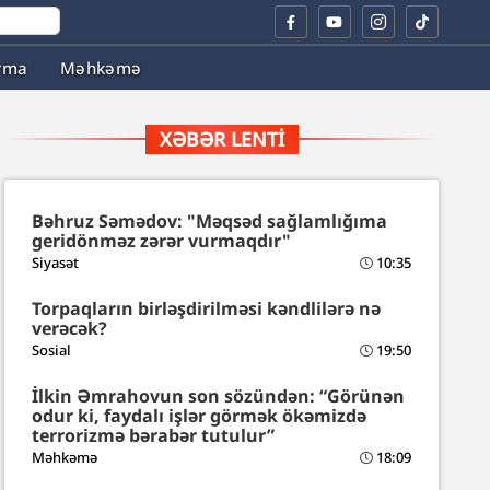
rma
Məhkəmə
XƏBƏR LENTI
Bəhruz Səmədov: "Məqsəd sağlamlığıma
geridönməz zərər vurmaqdır"
Siyasət
10:35
Torpaqların birləşdirilməsi kəndlilərə nə
verəcək?
Sosial
19:50
İlkin Əmrahovun son sözündən: “Görünən
odur ki, faydalı işlər görmək ökəmizdə
terrorizmə bərabər tutulur”
Məhkəmə
18:09