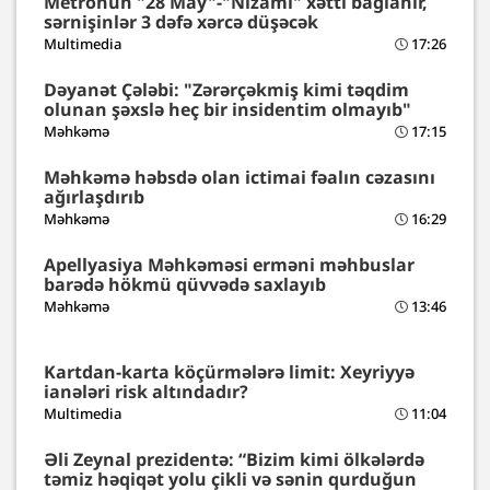
Metronun "28 May"-"Nizami" xətti bağlanır,
sərnişinlər 3 dəfə xərcə düşəcək
Multimedia
17:26
Dəyanət Çələbi: "Zərərçəkmiş kimi təqdim
olunan şəxslə heç bir insidentim olmayıb"
Məhkəmə
17:15
Məhkəmə həbsdə olan ictimai fəalın cəzasını
ağırlaşdırıb
Məhkəmə
16:29
Apellyasiya Məhkəməsi erməni məhbuslar
barədə hökmü qüvvədə saxlayıb
Məhkəmə
13:46
Kartdan-karta köçürmələrə limit: Xeyriyyə
ianələri risk altındadır?
Multimedia
11:04
Əli Zeynal prezidentə: “Bizim kimi ölkələrdə
təmiz həqiqət yolu çikli və sənin qurduğun