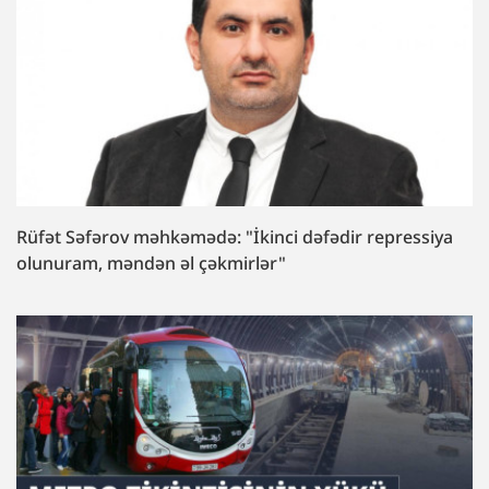
Rüfət Səfərov məhkəmədə: "İkinci dəfədir repressiya
olunuram, məndən əl çəkmirlər"