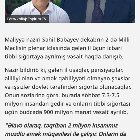
Foto/kollaj: Toplum TV
Maliyyə naziri Sahil Babayev dekabrın 2-də Milli
Məclisin plenar iclasında gələn il üçün icbari
tibbi sığortaya ayrılmış vəsait haqda danışıb.
Nazir bildirib ki, gələn il uşaqlar, pensiyaçılar,
əlilliyi olan və əmək qabiliyyəti olmayan şəxslər
və işsizlər dövlət tərəfindən sığorta olunacaqlar.
Onun sözlərinə görə, burada söhbət 7.3-7.5
milyon insandan gedir və onların tibbi sığortası
üçün büdcədə 900 milyon manat vəsait ayrılıb.
"Əlavə olaraq, təqribən 2 milyon insanımız
muzdlu əmək müqaviləsi ilə çalışır. Onların da