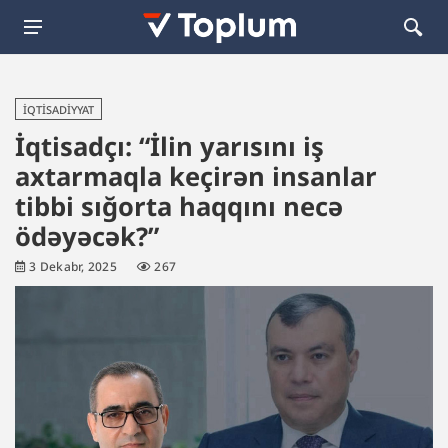
İQTISADIYYAT
İqtisadçı: “İlin yarısını iş
axtarmaqla keçirən insanlar
tibbi sığorta haqqını necə
ödəyəcək?”
3 Dekabr, 2025
267