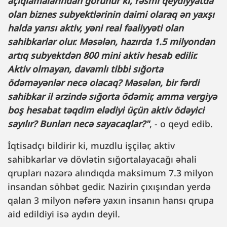
açıqlamalarından görünür ki, rəsmi qeydiyyatda
olan biznes subyektlərinin daimi olaraq ən yaxşı
halda yarısı aktiv, yəni real fəaliyyəti olan
sahibkarlar olur. Məsələn, hazırda 1.5 milyondan
artıq subyektdən 800 mini aktiv hesab edilir.
Aktiv olmayan, davamlı tibbi sığorta
ödəməyənlər necə olacaq? Məsələn, bir fərdi
sahibkar il ərzində sığorta ödəmir, amma vergiyə
boş hesabat təqdim elədiyi üçün aktiv ödəyici
sayılır? Bunları necə sayacaqlar?"
, - o qeyd edib.
İqtisadçı bildirir ki, muzdlu işçilər, aktiv
sahibkarlar və dövlətin sığortalayacağı əhali
qrupları nəzərə alındıqda maksimum 7.3 milyon
insandan söhbət gedir. Nazirin çıxışından yerdə
qalan 3 milyon nəfərə yaxın insanın hansı qrupa
aid edildiyi isə aydın deyil.