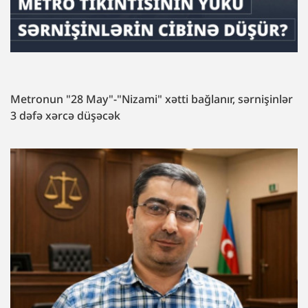
Metronun "28 May"-"Nizami" xətti bağlanır, sərnişinlər
3 dəfə xərcə düşəcək