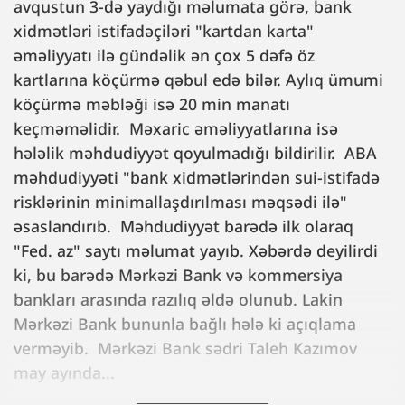
avqustun 3-də yaydığı məlumata görə, bank
xidmətləri istifadəçiləri "kartdan karta"
əməliyyatı ilə gündəlik ən çox 5 dəfə öz
kartlarına köçürmə qəbul edə bilər. Aylıq ümumi
köçürmə məbləği isə 20 min manatı
keçməməlidir. Məxaric əməliyyatlarına isə
hələlik məhdudiyyət qoyulmadığı bildirilir. ABA
məhdudiyyəti "bank xidmətlərindən sui-istifadə
risklərinin minimallaşdırılması məqsədi ilə"
əsaslandırıb. Məhdudiyyət barədə ilk olaraq
"Fed. az" saytı məlumat yayıb. Xəbərdə deyilirdi
ki, bu barədə Mərkəzi Bank və kommersiya
bankları arasında razılıq əldə olunub. Lakin
Mərkəzi Bank bununla bağlı hələ ki açıqlama
verməyib. Mərkəzi Bank sədri Taleh Kazımov
may ayında...