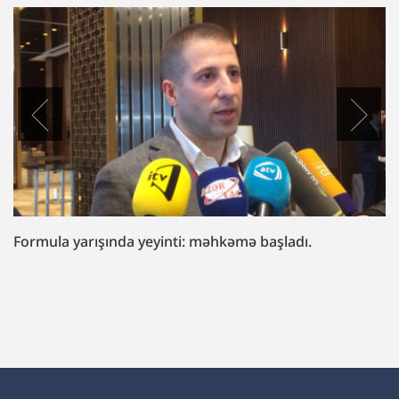
“Fazil Mustafaya sui-qəsd işi”ndə müttəhim:
“Hədələdilər ki, qol çəkməsən, arvadını bura
gətirəcəyik”