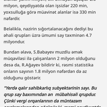
milyon, qeydiyyatda olan işsizlər 220 min,
yoxsulluğa görə müavinət alanlar isə 330 min
nəfərdir.
Beləliklə, nazirin sığortalanacağını dediyi bu
əhali qrupları üzrə ümumi say təxminən 4.7
milyondur.
Bundan əlavə, S.Babayev muzdlu əmək
müqaviləsi ilə çalışanların 2 milyon olduğunu
desə də, R.Ağayev bildirir ki, rəsmi statistika
onların sayının 1.8 milyon nəfərdən də az
olduğunu göstərir.
"Yerdə qalır sahibkarlıq subyektərinin sayı. Bu
qrup say baxımından ən mübahisəli qrupdur.
Çünki vergi orqanlarının da müntəzəm