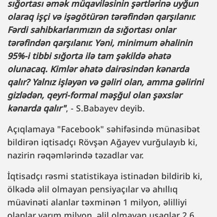
sığortası əmək müqaviləsinin şərtlərinə uyğun
olaraq işçi və işəgötürən tərəfindən qarşılanır.
Fərdi sahibkarlarımızın da sığortası onlar
tərəfindən qarşılanır. Yəni, minimum əhalinin
95%-i tibbi sığorta ilə tam şəkildə əhatə
olunacaq. Kimlər əhatə dairəsindən kənarda
qalır? Yalnız işləyən və gəliri olan, amma gəlirini
gizlədən, qeyri-formal məşğul olan şəxslər
kənarda qalır"
, - S.Babayev deyib.
Açıqlamaya "Facebook" səhifəsində münasibət
bildirən iqtisadçı Rövşən Ağayev vurğulayıb ki,
nazirin rəqəmlərində təzadlar var.
İqtisadçı rəsmi statistikaya istinadən bildirib ki,
ölkədə əlil olmayan pensiyaçılar və ahıllıq
müavinəti alanlar təxminən 1 milyon, əlilliyi
olanlar yarım milyon, əlil olmayan uşaqlar 2.6