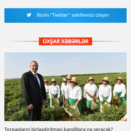
Bizim "Twitter" səhifəmizi izləyin
OXŞAR XƏBƏRLƏR
Torpaqların birləşdirilməsi kəndlilərə nə verəcək?