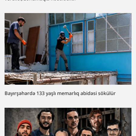
Bayırşəhərdə 133 yaşlı memarlıq abidəsi sökülür