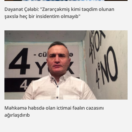
Dəyanət Çələbi: "Zərərçəkmiş kimi təqdim olunan
şəxslə heç bir insidentim olmayıb"
Məhkəmə həbsdə olan ictimai fəalın cəzasını
ağırlaşdırıb