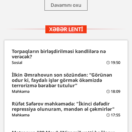
Davamını oxu
XƏBƏR LENTI
Torpaqların birləşdirilməsi kəndlilərə nə
verəcək?
Sosial
19:50
İlkin Əmrahovun son sözündən: “Görünən
odur ki, faydalı işlər görmək ökəmizdə
terrorizmə bərabər tutulur”
Məhkəmə
18:09
Rüfət Səfərov məhkəmədə: "İkinci dəfədir
repressiya olunuram, məndən əl çəkmirlər"
Məhkəmə
17:55