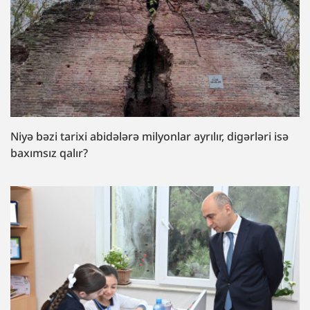
Niyə bəzi tarixi abidələrə milyonlar ayrılır, digərləri isə
baxımsız qalır?