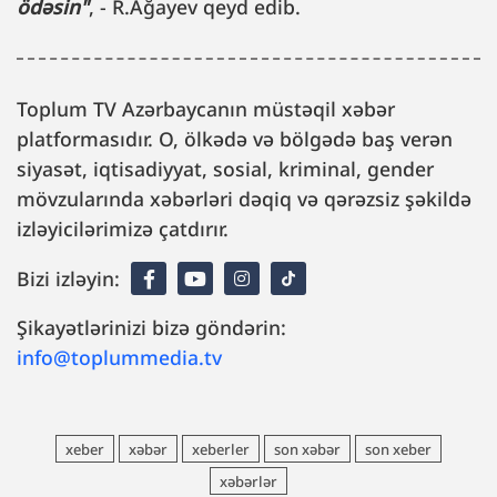
ödəsin"
, - R.Ağayev qeyd edib.
Toplum TV Azərbaycanın müstəqil xəbər
platformasıdır. O, ölkədə və bölgədə baş verən
siyasət, iqtisadiyyat, sosial, kriminal, gender
mövzularında xəbərləri dəqiq və qərəzsiz şəkildə
izləyicilərimizə çatdırır.
Bizi izləyin:
Şikayətlərinizi bizə göndərin:
info@toplummedia.tv
xeber
xəbər
xeberler
son xəbər
son xeber
xəbərlər