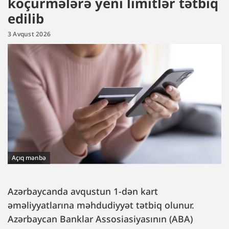
köçürmələrə yeni limitlər tətbiq
edilib
3 Avqust 2026
Açıq mənbə
Azərbaycanda avqustun 1-dən kart
əməliyyatlarına məhdudiyyət tətbiq olunur.
Azərbaycan Banklar Assosiasiyasının (ABA)