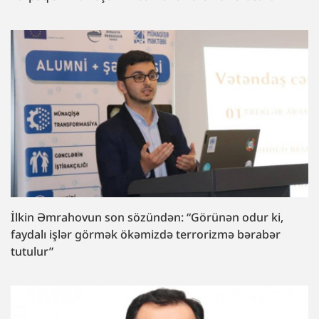
İlkin Əmrahovun son sözündən: “Görünən odur ki,
faydalı işlər görmək ökəmizdə terrorizmə bərabər
tutulur”