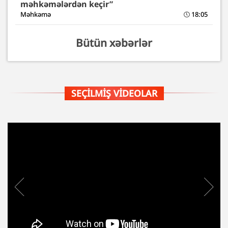
məhkəmələrdən keçir”
Məhkəmə
18:05
Bütün xəbərlər
SEÇILMIŞ VIDEOLAR