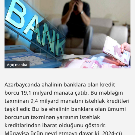
Açıq mənbə
Azərbaycanda əhalinin banklara olan kredit
borcu 19,1 milyard manata çatıb. Bu məbləğin
təxminən 9,4 milyard manatını istehlak kreditləri
təşkil edir. Bu isə əhalinin banklara olan ümumi
borcunun təxminən yarısının istehlak
kreditlərindən ibarət olduğunu göstərir.
Müqayisə üçün qeyd etməyə dəyər ki, 2024-cü