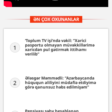
ƏN ÇOX OXUNANLAR
‘Toplum TV işi’ndə vəkil: “Xarici
pasportu olmayan müvəkkillərimə
1
xaricdən pul gətirmək ittihamı
verilib”
Ələsgər Məmmədli: “Azərbaycanda
2
hüququn aliliyini müdafiə etdiyimə
görə qanunsuz həbs edilmişəm”
Pensiyası səhv hesablanan