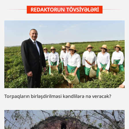
REDAKTORUN TÖVSIYƏLƏRI
Torpaqların birləşdirilməsi kəndlilərə nə verəcək?