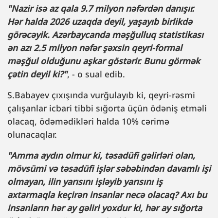
"Nazir isə az qala 9.7 milyon nəfərdən danışır.
Hər halda 2026 uzaqda deyil, yaşayıb birlikdə
görəcəyik. Azərbaycanda məşğulluq statistikası
ən azı 2.5 milyon nəfər şəxsin qeyri-formal
məşğul olduğunu aşkar göstərir. Bunu görmək
çətin deyil ki?"
, - o sual edib.
S.Babayev çıxışında vurğulayıb ki, qeyri-rəsmi
çalışanlar icbari tibbi sığorta üçün ödəniş etməli
olacaq, ödəmədikləri halda 10% cərimə
olunacaqlar.
"Amma aydın olmur ki, təsadüfi gəlirləri olan,
mövsümi və təsadüfi işlər səbəbindən davamlı işi
olmayan, ilin yarısını işləyib yarısını iş
axtarmaqla keçirən insanlar necə olacaq? Axı bu
insanların hər ay gəliri yoxdur ki, hər ay sığorta