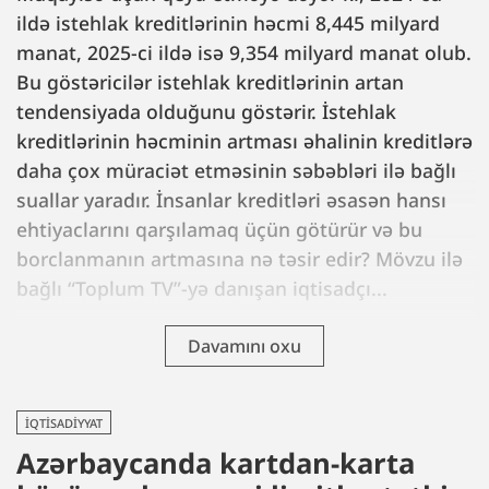
ildə istehlak kreditlərinin həcmi 8,445 milyard
manat, 2025-ci ildə isə 9,354 milyard manat olub.
Bu göstəricilər istehlak kreditlərinin artan
tendensiyada olduğunu göstərir. İstehlak
kreditlərinin həcminin artması əhalinin kreditlərə
daha çox müraciət etməsinin səbəbləri ilə bağlı
suallar yaradır. İnsanlar kreditləri əsasən hansı
ehtiyaclarını qarşılamaq üçün götürür və bu
borclanmanın artmasına nə təsir edir? Mövzu ilə
bağlı “Toplum TV”-yə danışan iqtisadçı...
Davamını oxu
İQTISADIYYAT
Azərbaycanda kartdan-karta