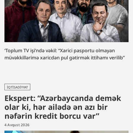
‘Toplum TV işi’ndə vəkil: “Xarici pasportu olmayan
müvəkkillərimə xaricdən pul gətirmək ittihamı verilib”
İQTISADIYYAT
Ekspert: “Azərbaycanda demək
olar ki, hər ailədə ən azı bir
nəfərin kredit borcu var”
4 Avqust 2026