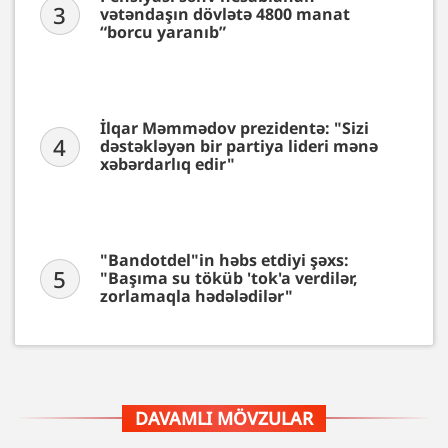
3
vətəndaşın dövlətə 4800 manat
“borcu yaranıb”
İlqar Məmmədov prezidentə: "Sizi
4
dəstəkləyən bir partiya lideri mənə
xəbərdarlıq edir"
"Bandotdel"in həbs etdiyi şəxs:
5
"Başıma su töküb 'tok'a verdilər,
zorlamaqla hədələdilər"
DAVAMLI MÖVZULAR