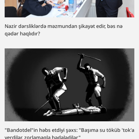
Nazir dərsliklərdə məzmundan şikayət edir, bəs nə
qədər haqlıdır?
"Bandotdel"in həbs etdiyi şəxs: "Başıma su töküb 'tok'a
verdilər, zorlamaqla hədələdilər"