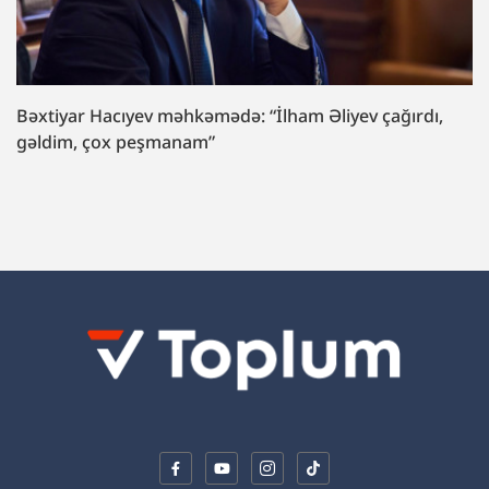
Bəxtiyar Hacıyev məhkəmədə: “İlham Əliyev çağırdı,
gəldim, çox peşmanam”