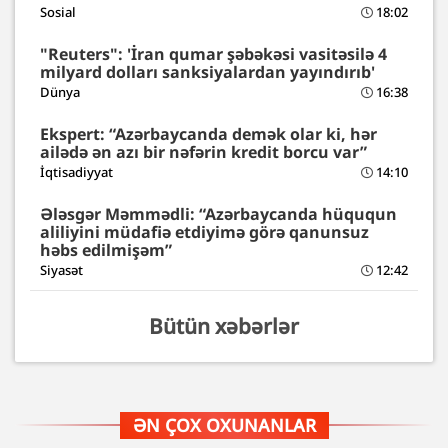
Sosial
18:02
"Reuters": 'İran qumar şəbəkəsi vasitəsilə 4
milyard dolları sanksiyalardan yayındırıb'
Dünya
16:38
Ekspert: “Azərbaycanda demək olar ki, hər
ailədə ən azı bir nəfərin kredit borcu var”
İqtisadiyyat
14:10
Ələsgər Məmmədli: “Azərbaycanda hüququn
aliliyini müdafiə etdiyimə görə qanunsuz
həbs edilmişəm”
Siyasət
12:42
Bütün xəbərlər
ƏN ÇOX OXUNANLAR