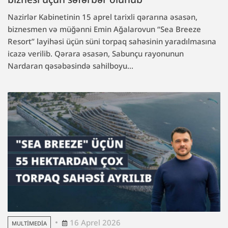
Nazirlər Kabinetinin 15 aprel tarixli qərarına əsasən,
biznesmen və müğənni Emin Ağalarovun “Sea Breeze
Resort” layihəsi üçün süni torpaq sahəsinin yaradılmasına
icazə verilib. Qərara əsasən, Sabunçu rayonunun
Nardaran qəsəbəsində sahilboyu...
16 Aprel 2026
MULTIMEDIA