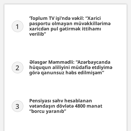
‘Toplum TV işi’ndə vəkil: “Xarici
pasportu olmayan müvəkkillərimə
1
xaricdən pul gətirmək ittihamı
verilib”
Ələsgər Məmmədli: “Azərbaycanda
2
hüququn aliliyini müdafiə etdiyimə
görə qanunsuz həbs edilmişəm”
Pensiyası səhv hesablanan
3
vətəndaşın dövlətə 4800 manat
“borcu yaranıb”