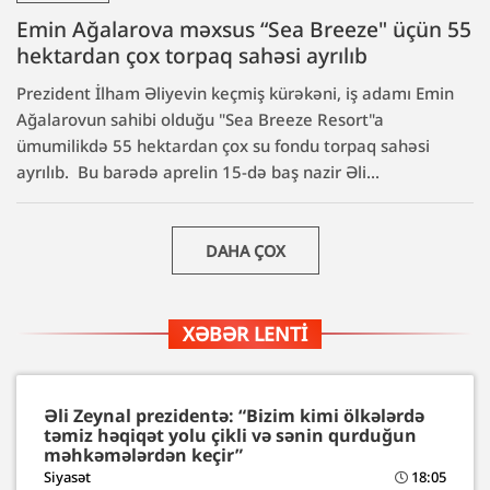
Emin Ağalarova məxsus “Sea Breeze" üçün 55
hektardan çox torpaq sahəsi ayrılıb
Prezident İlham Əliyevin keçmiş kürəkəni, iş adamı Emin
Ağalarovun sahibi olduğu "Sea Breeze Resort"a
ümumilikdə 55 hektardan çox su fondu torpaq sahəsi
ayrılıb. Bu barədə aprelin 15-də baş nazir Əli...
DAHA ÇOX
XƏBƏR LENTI
Əli Zeynal prezidentə: “Bizim kimi ölkələrdə
təmiz həqiqət yolu çikli və sənin qurduğun
məhkəmələrdən keçir”
Siyasət
18:05