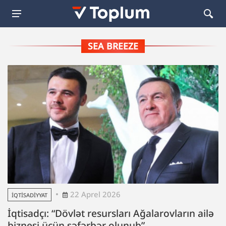
SEA BREEZE
22 Aprel 2026
İQTISADIYYAT
İqtisadçı: “Dövlət resursları Ağalarovların ailə
biznesi üçün səfərbər olunub”