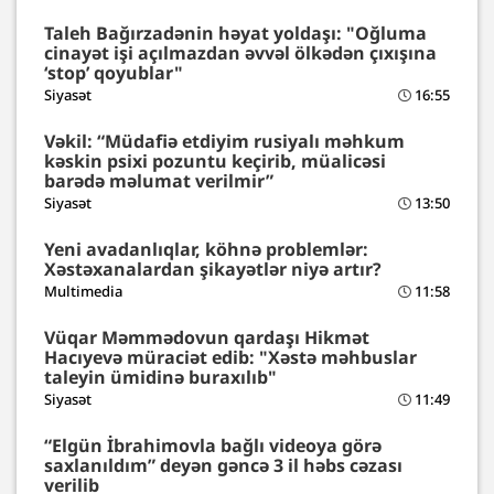
Taleh Bağırzadənin həyat yoldaşı: "Oğluma
cinayət işi açılmazdan əvvəl ölkədən çıxışına
‘stop’ qoyublar"
Siyasət
16:55
Vəkil: “Müdafiə etdiyim rusiyalı məhkum
kəskin psixi pozuntu keçirib, müalicəsi
barədə məlumat verilmir”
Siyasət
13:50
Yeni avadanlıqlar, köhnə problemlər:
Xəstəxanalardan şikayətlər niyə artır?
Multimedia
11:58
Vüqar Məmmədovun qardaşı Hikmət
Hacıyevə müraciət edib: "Xəstə məhbuslar
taleyin ümidinə buraxılıb"
Siyasət
11:49
“Elgün İbrahimovla bağlı videoya görə
saxlanıldım” deyən gəncə 3 il həbs cəzası
verilib