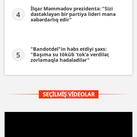
İlqar Məmmədov prezidentə: "Sizi
4
dəstəkləyən bir partiya lideri mənə
xəbərdarlıq edir"
"Bandotdel"in həbs etdiyi şəxs:
5
"Başıma su töküb 'tok'a verdilər,
zorlamaqla hədələdilər"
SEÇILMIŞ VIDEOLAR