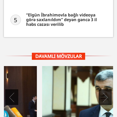
“Elgün İbrahimovla bağlı videoya
5
görə saxlanıldım” deyən gəncə 3 il
həbs cəzası verilib
DAVAMLI MÖVZULAR