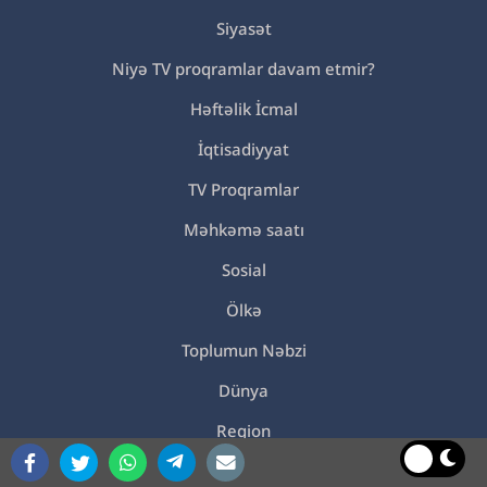
Siyasət
Niyə TV proqramlar davam etmir?
Həftəlik İcmal
İqtisadiyyat
TV Proqramlar
Məhkəmə saatı
Sosial
Ölkə
Toplumun Nəbzi
Dünya
Region
10-dan sonra