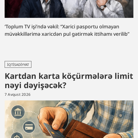
‘Toplum TV işi’ndə vəkil: “Xarici pasportu olmayan
müvəkkillərimə xaricdən pul gətirmək ittihamı verilib”
İQTISADIYYAT
Kartdan karta köçürmələrə limit
nəyi dəyişəcək?
7 Avqust 2026