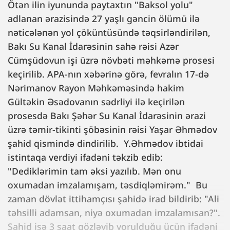
Ötən ilin iyununda paytaxtın "Baksol yolu"
adlanan ərazisində 27 yaşlı gəncin ölümü ilə
nəticələnən yol çöküntüsündə təqsirləndirilən,
Bakı Su Kanal İdarəsinin sahə rəisi Azər
Cümşüdovun işi üzrə növbəti məhkəmə prosesi
keçirilib. APA-nın xəbərinə görə, fevralın 17-də
Nərimanov Rayon Məhkəməsində hakim
Gültəkin Əsədovanın sədrliyi ilə keçirilən
prosesdə Bakı Şəhər Su Kanal İdarəsinin ərazi
üzrə təmir-tikinti şöbəsinin rəisi Yaşar Əhmədov
şahid qismində dindirilib. Y.Əhmədov ibtidai
istintaqa verdiyi ifadəni təkzib edib:
"Dediklərimin tam əksi yazılıb. Mən onu
oxumadan imzalamışam, təsdiqləmirəm." Bu
zaman dövlət ittihamçısı şahidə irad bildirib: "Ali
təhsilli adamsan, niyə oxumadan imzalamısan?".
Şahid isə 3 saat gözləyib yorulduğu üçün ifadəni