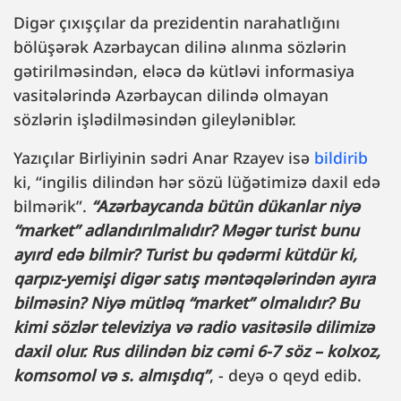
Digər çıxışçılar da prezidentin narahatlığını
bölüşərək Azərbaycan dilinə alınma sözlərin
gətirilməsindən, eləcə də kütləvi informasiya
vasitələrində Azərbaycan dilində olmayan
sözlərin işlədilməsindən gileyləniblər.
Yazıçılar Birliyinin sədri Anar Rzayev isə
bildirib
ki, “ingilis dilindən hər sözü lüğətimizə daxil edə
bilmərik”.
“Azərbaycanda bütün dükanlar niyə
“market” adlandırılmalıdır? Məgər turist bunu
ayırd edə bilmir? Turist bu qədərmi kütdür ki,
qarpız-yemişi digər satış məntəqələrindən ayıra
bilməsin? Niyə mütləq “market” olmalıdır? Bu
kimi sözlər televiziya və radio vasitəsilə dilimizə
daxil olur. Rus dilindən biz cəmi 6-7 söz – kolxoz,
komsomol və s. almışdıq”
, - deyə o qeyd edib.