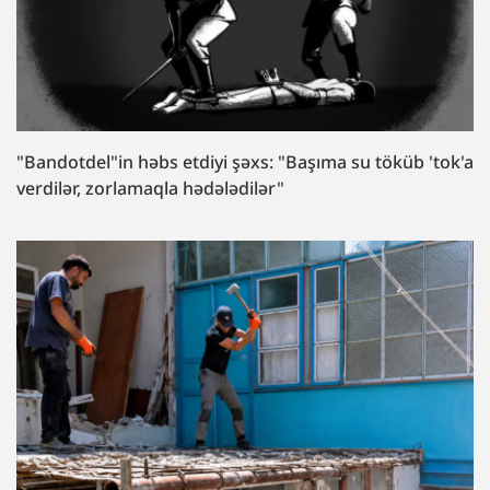
"Bandotdel"in həbs etdiyi şəxs: "Başıma su töküb 'tok'a
verdilər, zorlamaqla hədələdilər"