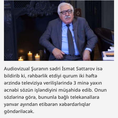
Audiovizual Şuranın sədri İsmət Səttarov isə
bildirib ki, rəhbərlik etdiyi qurum iki həftə
ərzində televiziya verilişlərində 3 minə yaxın
əcnəbi sözün işləndiyini müşahidə edib. Onun
sözlərinə görə, bununla bağlı telekanallara
yanvar ayından etibarən xəbərdarlıqlar
göndəriləcək.