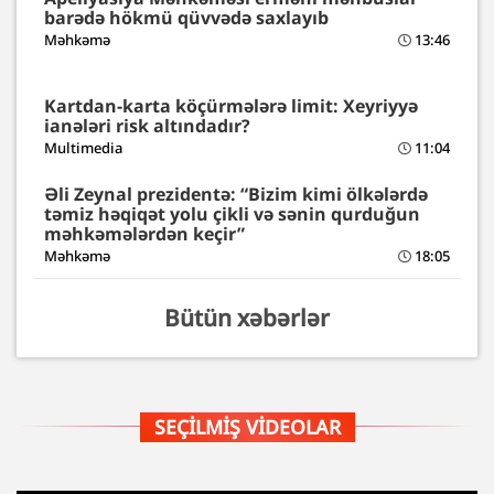
barədə hökmü qüvvədə saxlayıb
Məhkəmə
13:46
Kartdan-karta köçürmələrə limit: Xeyriyyə
ianələri risk altındadır?
Multimedia
11:04
Əli Zeynal prezidentə: “Bizim kimi ölkələrdə
təmiz həqiqət yolu çikli və sənin qurduğun
məhkəmələrdən keçir”
Məhkəmə
18:05
Bütün xəbərlər
SEÇILMIŞ VIDEOLAR