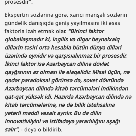
prosesdir”.
Ekspertin sözlərinə görə, xarici mənşəli sözlərin
gündəlik danışıqda geniş yayılmasını iki əsas
faktorla izah etmək olar.
“Birinci faktor
qloballaşmadır ki, ingilis və digər beynəlxalq
dillərin təsiri orta hesabla bütün dünya dilləri
üzərində eynidir və qarşısıalınmaz bir prosesdir.
İkinci faktor isə Azərbaycan dilinə dövlət
qayğısının az olması ilə əlaqəlidir. Misal üçün, nə
qədər paradoksal görünsə də, sovet dövründə
Azərbaycan dilində kitab tərcümələri indikindən
qat-qat yüksək idi. Hazırda Azərbaycan dilində nə
kitab tərcümələrinə, nə də bilik istehsalına
yetərli maddi vəsait ayrılır. Bu da dilin
innovativliyini və istifadəyə yararlılığını aşağı
salır”
, - deyə o bildirib.