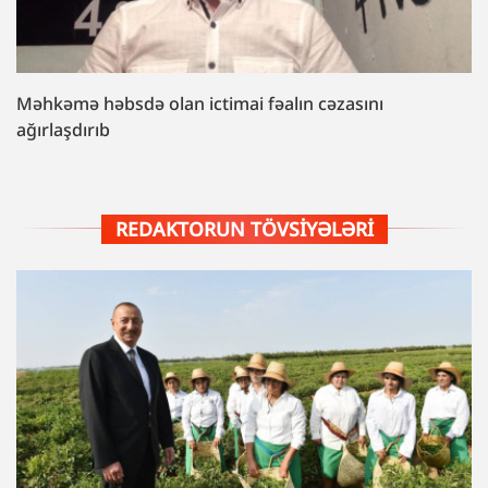
Məhkəmə həbsdə olan ictimai fəalın cəzasını
ağırlaşdırıb
REDAKTORUN TÖVSIYƏLƏRI