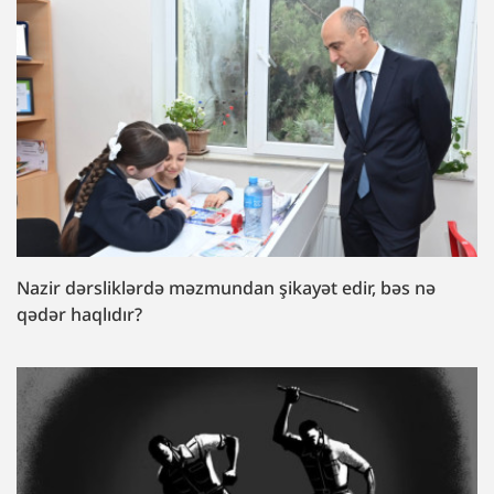
Nazir dərsliklərdə məzmundan şikayət edir, bəs nə
qədər haqlıdır?