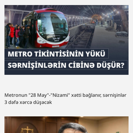
Metronun "28 May"-"Nizami" xətti bağlanır, sərnişinlər
3 dəfə xərcə düşəcək