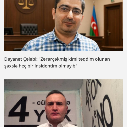
Dəyanət Çələbi: "Zərərçəkmiş kimi təqdim olunan
şəxslə heç bir insidentim olmayıb"