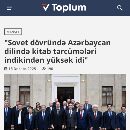
MANŞET
"Sovet dövründə Azərbaycan
dilində kitab tərcümələri
indikindən yüksək idi"
15 Dekabr, 2025
190