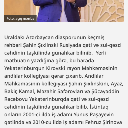
Foto: açıq mənbə
Uraldakı Azərbaycan diasporunun keçmiş
rəhbəri Şahin Şıxlinski Rusiyada qətl və sui-qəsd
cəhdinin təşkilində günahkar bilinib. Yerli
mətbuatın yazdığına görə, bu barədə
Yekaterinburqun Kirovski rayon Məhkəməsinin
andlılar kollegiyası qərar çıxarıb. Andlılar
Məhkəməsinin kollegiyası Şahin Şıxlinskini, Ayaz,
Bakir, Kamal, Məzahir Səfərovları və Şücayəddin
Rəcəbovu Yekaterinburqda qətl və sui-qəsd
cəhdinin təşkilində günahkar bilib. İstintaq
onların 2001-ci ildə iş adamı Yunus Paşayevin
qətlində və 2010-cu ildə iş adamı Fehruz Şirinova