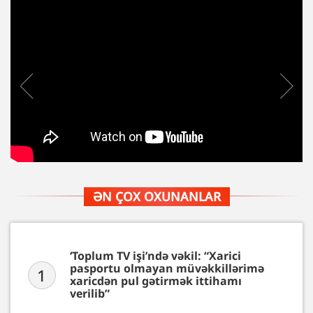
ƏN ÇOX OXUNANLAR
‘Toplum TV işi’ndə vəkil: “Xarici
pasportu olmayan müvəkkillərimə
1
xaricdən pul gətirmək ittihamı
verilib”