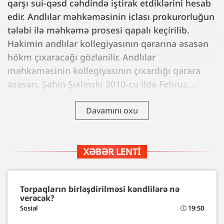
qarşı sui-qəsd cəhdində iştirak etdiklərini hesab
edir. Andlılar məhkəməsinin iclası prokurorluğun
tələbi ilə məhkəmə prosesi qapalı keçirilib.
Hakimin andlılar kollegiyasının qərarına əsasən
hökm çıxaracağı gözlənilir. Andlılar
məhkəməsinin kollegiyasının çıxardığı qərara
əsasən, Şahin Şıxlinski 2010-cu ildə Fehruz...
Davamını oxu
XƏBƏR LENTI
Torpaqların birləşdirilməsi kəndlilərə nə
verəcək?
Sosial
19:50