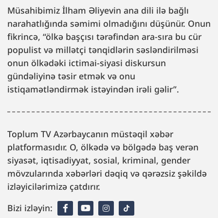
Müsahibimiz İlham Əliyevin ana dili ilə bağlı
narahatlığında səmimi olmadığını düşünür. Onun
fikrincə, “ölkə başçısı tərəfindən ara-sıra bu cür
populist və millətçi tənqidlərin səsləndirilməsi
onun ölkədəki ictimai-siyasi diskursun
gündəliyinə təsir etmək və onu
istiqamətləndirmək istəyindən irəli gəlir”.
Toplum TV Azərbaycanın müstəqil xəbər
platformasıdır. O, ölkədə və bölgədə baş verən
siyasət, iqtisadiyyat, sosial, kriminal, gender
mövzularında xəbərləri dəqiq və qərəzsiz şəkildə
izləyicilərimizə çatdırır.
Bizi izləyin: