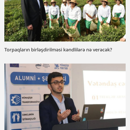
Torpaqların birləşdirilməsi kəndlilərə nə verəcək?