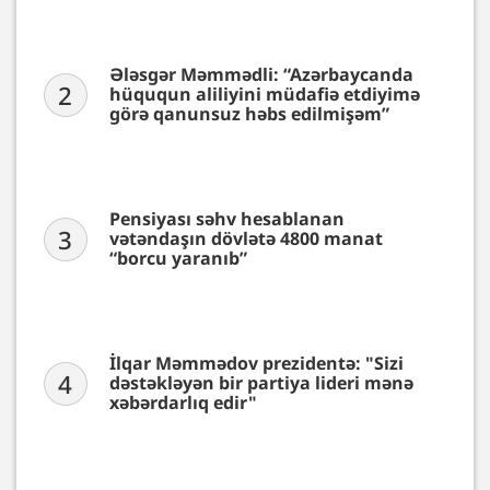
Ələsgər Məmmədli: “Azərbaycanda
2
hüququn aliliyini müdafiə etdiyimə
görə qanunsuz həbs edilmişəm”
Pensiyası səhv hesablanan
3
vətəndaşın dövlətə 4800 manat
“borcu yaranıb”
İlqar Məmmədov prezidentə: "Sizi
4
dəstəkləyən bir partiya lideri mənə
xəbərdarlıq edir"