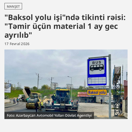
MANŞET
"Baksol yolu işi"ndə tikinti rəisi:
"Təmir üçün material 1 ay gec
ayrılıb"
17 Fevral 2026
Foto: Azərbaycan Avtomobil Yolları Dövlət Agentliyi