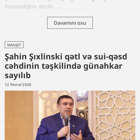
imzaladığını deyib. ...
Davamını oxu
MANŞET
Şahin Şıxlinski qətl və sui-qəsd
cəhdinin təşkilində günahkar
sayılıb
12 Fevral 2026