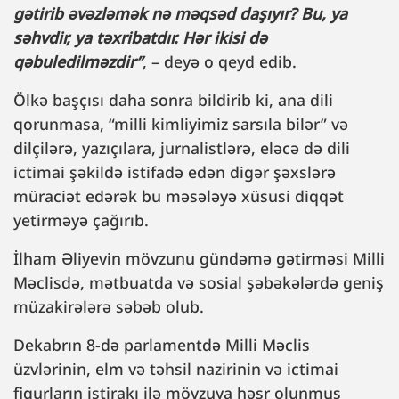
gətirib əvəzləmək nə məqsəd daşıyır? Bu, ya
səhvdir, ya təxribatdır. Hər ikisi də
qəbuledilməzdir”
, – deyə o qeyd edib.
Ölkə başçısı daha sonra bildirib ki, ana dili
qorunmasa, “milli kimliyimiz sarsıla bilər” və
dilçilərə, yazıçılara, jurnalistlərə, eləcə də dili
ictimai şəkildə istifadə edən digər şəxslərə
müraciət edərək bu məsələyə xüsusi diqqət
yetirməyə çağırıb.
İlham Əliyevin mövzunu gündəmə gətirməsi Milli
Məclisdə, mətbuatda və sosial şəbəkələrdə geniş
müzakirələrə səbəb olub.
Dekabrın 8-də parlamentdə Milli Məclis
üzvlərinin, elm və təhsil nazirinin və ictimai
fiqurların iştirakı ilə mövzuya həsr olunmuş