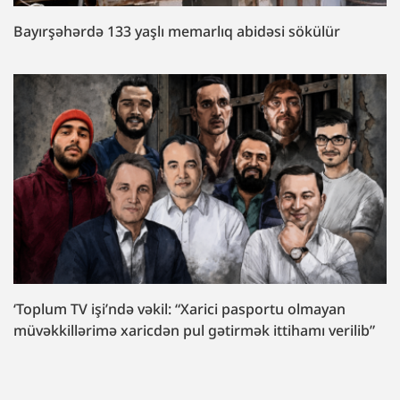
Bayırşəhərdə 133 yaşlı memarlıq abidəsi sökülür
‘Toplum TV işi’ndə vəkil: “Xarici pasportu olmayan
müvəkkillərimə xaricdən pul gətirmək ittihamı verilib”