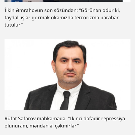
İlkin Əmrahovun son sözündən: “Görünən odur ki,
faydalı işlər görmək ökəmizdə terrorizmə bərabər
tutulur”
Rüfət Səfərov məhkəmədə: "İkinci dəfədir repressiya
olunuram, məndən əl çəkmirlər"