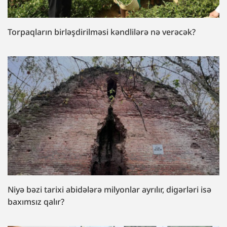
Torpaqların birləşdirilməsi kəndlilərə nə verəcək?
Niyə bəzi tarixi abidələrə milyonlar ayrılır, digərləri isə
baxımsız qalır?