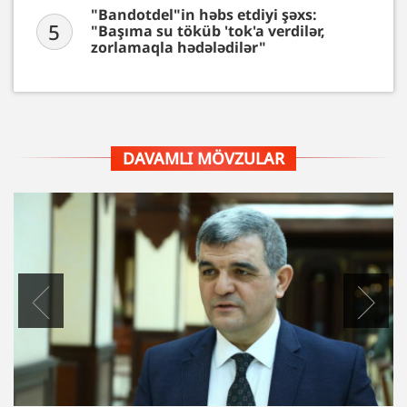
"Bandotdel"in həbs etdiyi şəxs:
5
"Başıma su töküb 'tok'a verdilər,
zorlamaqla hədələdilər"
DAVAMLI MÖVZULAR