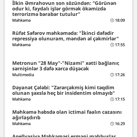
İlkin Əmrahovun son sözündən: “Görünən
odur ki, faydalı işlər görmək ökəmizdə
terrorizmə bərabər tutulur”
Məhkəmə
18:09
Rüfət Səfərov məhkəmədə: "İkinci dəfədir
repressiya olunuram, məndən əl çəkmirlər"
Məhkəmə
17:55
Metronun "28 May"-"Nizami" xətti bağlanır,
sərnişinlər 3 dəfə xərcə düşəcək
Multimedia
17:26
Dəyanət Çələbi: "Zərərçəkmiş kimi təqdim
olunan şəxslə heç bir insidentim olmayıb"
Məhkəmə
17:15
Məhkəmə həbsdə olan ictimai fəalın cəzasını
ağırlaşdırıb
Məhkəmə
16:29
Apellyasiya Məhkəməsi erməni məhbuslar