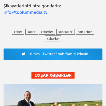
Şikayətlərinizi bizə göndərin:
info@toplummedia.tv
xeber
xəbər
xeberler
son xəbər
son xeber
xəbərlər
Bizim "Twitter" səhifəmizi izləyin
OXŞAR XƏBƏRLƏR