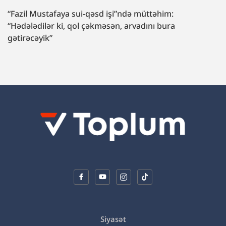
“Fazil Mustafaya sui-qəsd işi”ndə müttəhim:
“Hədələdilər ki, qol çəkməsən, arvadını bura
gətirəcəyik”
Siyasət