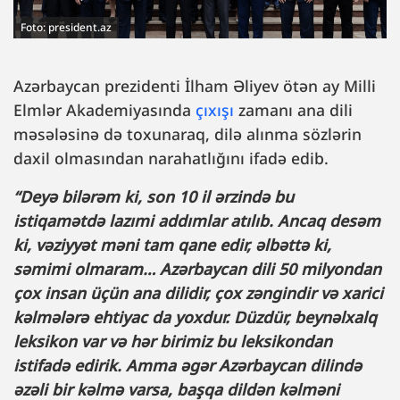
Foto: president.az
Azərbaycan prezidenti İlham Əliyev ötən ay Milli
Elmlər Akademiyasında
çıxışı
zamanı ana dili
məsələsinə də toxunaraq, dilə alınma sözlərin
daxil olmasından narahatlığını ifadə edib.
“Deyə bilərəm ki, son 10 il ərzində bu
istiqamətdə lazımi addımlar atılıb. Ancaq desəm
ki, vəziyyət məni tam qane edir, əlbəttə ki,
səmimi olmaram… Azərbaycan dili 50 milyondan
çox insan üçün ana dilidir, çox zəngindir və xarici
kəlmələrə ehtiyac da yoxdur. Düzdür, beynəlxalq
leksikon var və hər birimiz bu leksikondan
istifadə edirik. Amma əgər Azərbaycan dilində
əzəli bir kəlmə varsa, başqa dildən kəlməni