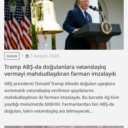
7 Avqust 2026
DÜNYA
Tramp ABŞ-də doğulanlara vətəndaşlıq
verməyi məhdudlaşdıran fərman imzalayıb
ABŞ prezidenti Donald Tramp ölkədə doğulan uşaqlara
avtomatik vətəndaşlıq verilməsi qaydalarını
məhdudlaşdıran iki fərman imzalayıb. Bu barədə Ağ Evin
yaydığı məlumatda bildirilir. Fərmanlardan biri ABŞ-də
doğulan, lakin vətəndaşlıq ala bilməyəcək...