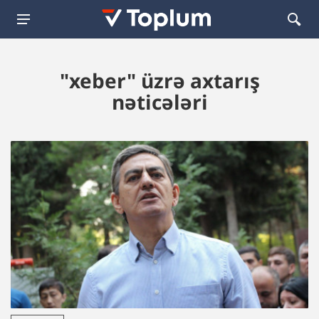
"xeber" üzrə axtarış
nəticələri