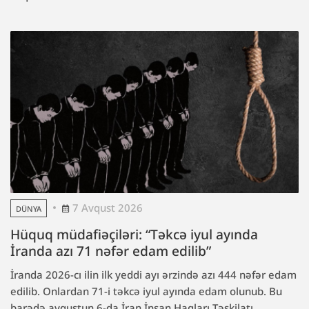
7 Avqust 2026
DÜNYA
Hüquq müdafiəçiləri: “Təkcə iyul ayında
İranda azı 71 nəfər edam edilib”
İranda 2026-cı ilin ilk yeddi ayı ərzində azı 444 nəfər edam
edilib. Onlardan 71-i təkcə iyul ayında edam olunub. Bu
barədə avqustun 6-da İran İnsan Haqları Təşkilatı