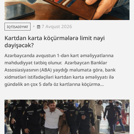
7 Avqust 2026
İQTISADIYYAT
Kartdan karta köçürmələrə limit nəyi
dəyişəcək?
Azərbaycanda avqustun 1-dən kart əməliyyatlarına
məhdudiyyət tətbiq olunur. Azərbaycan Banklar
Assosiasiyasının (ABA) yaydığı məlumata görə, bank
xidmətləri istifadəçiləri kartdan karta əməliyyatı ilə
gündəlik ən çox 5 dəfə öz kartlarına köçürmə...