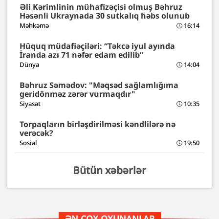
Əli Kərimlinin mühafizəçisi olmuş Bəhruz
Həsənli Ukraynada 30 sutkalıq həbs olunub
Məhkəmə
16:14
Hüquq müdafiəçiləri: “Təkcə iyul ayında
İranda azı 71 nəfər edam edilib”
Dünya
14:04
Bəhruz Səmədov: "Məqsəd sağlamlığıma
geridönməz zərər vurmaqdır"
Siyasət
10:35
Torpaqların birləşdirilməsi kəndlilərə nə
verəcək?
Sosial
19:50
Bütün xəbərlər
ƏN ÇOX OXUNANLAR