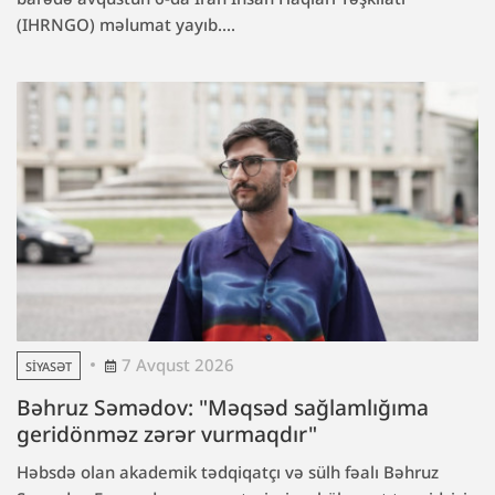
(IHRNGO) məlumat yayıb....
7 Avqust 2026
SIYASƏT
Bəhruz Səmədov: "Məqsəd sağlamlığıma
geridönməz zərər vurmaqdır"
Həbsdə olan akademik tədqiqatçı və sülh fəalı Bəhruz