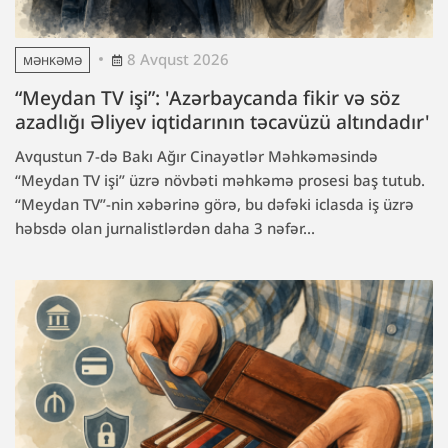
8 Avqust 2026
MƏHKƏMƏ
“Meydan TV işi”: 'Azərbaycanda fikir və söz
azadlığı Əliyev iqtidarının təcavüzü altındadır'
Avqustun 7-də Bakı Ağır Cinayətlər Məhkəməsində
“Meydan TV işi” üzrə növbəti məhkəmə prosesi baş tutub.
“Meydan TV”-nin xəbərinə görə, bu dəfəki iclasda iş üzrə
həbsdə olan jurnalistlərdən daha 3 nəfər...