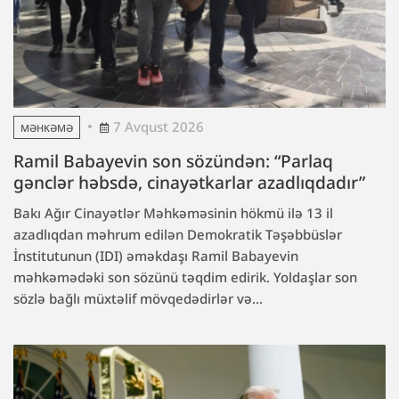
7 Avqust 2026
MƏHKƏMƏ
Ramil Babayevin son sözündən: “Parlaq
gənclər həbsdə, cinayətkarlar azadlıqdadır”
Bakı Ağır Cinayətlər Məhkəməsinin hökmü ilə 13 il
azadlıqdan məhrum edilən Demokratik Təşəbbüslər
İnstitutunun (IDI) əməkdaşı Ramil Babayevin
məhkəmədəki son sözünü təqdim edirik. Yoldaşlar son
sözlə bağlı müxtəlif mövqedədirlər və...