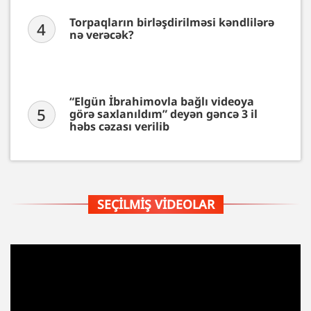
Torpaqların birləşdirilməsi kəndlilərə
4
nə verəcək?
“Elgün İbrahimovla bağlı videoya
5
görə saxlanıldım” deyən gəncə 3 il
həbs cəzası verilib
SEÇILMIŞ VIDEOLAR