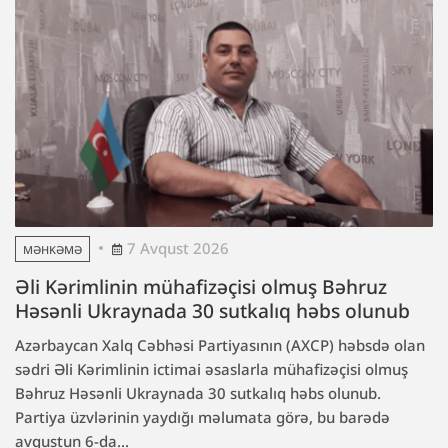
7 Avqust 2026
MƏHKƏMƏ
Əli Kərimlinin mühafizəçisi olmuş Bəhruz
Həsənli Ukraynada 30 sutkalıq həbs olunub
Azərbaycan Xalq Cəbhəsi Partiyasının (AXCP) həbsdə olan
sədri Əli Kərimlinin ictimai əsaslarla mühafizəçisi olmuş
Bəhruz Həsənli Ukraynada 30 sutkalıq həbs olunub.
Partiya üzvlərinin yaydığı məlumata görə, bu barədə
avqustun 6-da...