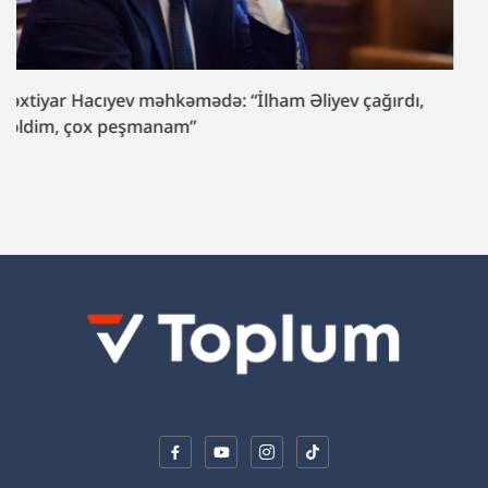
Formula yarışında yeyinti: məhkəmə başladı.