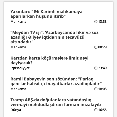
Yaxınları: "Əli Kərimli məhkəməyə
aparılarkən huşunu itirib"
Məhkəmə
13:33
“Meydan TV işi”: 'Azərbaycanda fikir və söz
azadlığı Əliyev iqtidarının təcavüzü
altındadır'
Məhkəmə
00:29
Kartdan karta köçürmələrə limit nəyi
dəyişəcək?
İqtisadiyyat
23:49
Ramil Babayevin son sözündən: “Parlaq
gənclər həbsdə, cinayətkarlar azadlıqdadır”
Məhkəmə
18:05
Tramp ABŞ-də doğulanlara vətəndaşlıq
verməyi məhdudlaşdıran fərman imzalayıb
Dünya
16:55