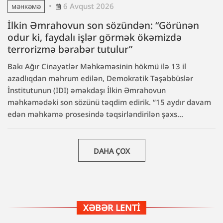
6 Avqust 2026
MƏHKƏMƏ
İlkin Əmrahovun son sözündən: “Görünən
odur ki, faydalı işlər görmək ökəmizdə
terrorizmə bərabər tutulur”
Bakı Ağır Cinayətlər Məhkəməsinin hökmü ilə 13 il
azadlıqdan məhrum edilən, Demokratik Təşəbbüslər
İnstitutunun (IDI) əməkdaşı İlkin Əmrahovun
məhkəmədəki son sözünü təqdim edirik. “15 aydır davam
edən məhkəmə prosesində təqsirləndirilən şəxs...
DAHA ÇOX
XƏBƏR LENTI