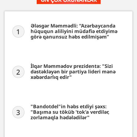
Ələsgər Məmmədli: “Azərbaycanda
1
hüququn aliliyini müdafiə etdiyimə
görə qanunsuz həbs edilmişəm”
İlqar Məmmədov prezidentə: "Sizi
2
dəstəkləyən bir partiya lideri mənə
xəbərdarlıq edir"
"Bandotdel"in həbs etdiyi şəxs:
3
"Başıma su töküb 'tok'a verdilər,
zorlamaqla hədələdilər"