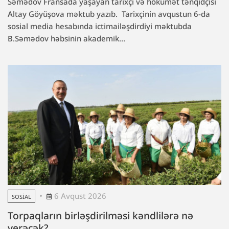
Səmədov Fransada yaşayan tarixçi və hökumət tənqidçisi
Altay Göyüşova məktub yazıb. Tarixçinin avqustun 6-da
sosial media hesabında ictimailəşdirdiyi məktubda
B.Səmədov həbsinin akademik...
6 Avqust 2026
SOSIAL
Torpaqların birləşdirilməsi kəndlilərə nə
verəcək?