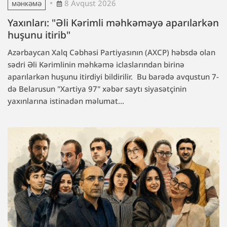
8 Avqust 2026
MƏHKƏMƏ
Yaxınları: "Əli Kərimli məhkəməyə aparılarkən
huşunu itirib"
Azərbaycan Xalq Cəbhəsi Partiyasının (AXCP) həbsdə olan
sədri Əli Kərimlinin məhkəmə iclaslarından birinə
aparılarkən huşunu itirdiyi bildirilir. Bu barədə avqustun 7-
də Belarusun "Xartiya 97" xəbər saytı siyasətçinin
yaxınlarına istinadən məlumat...