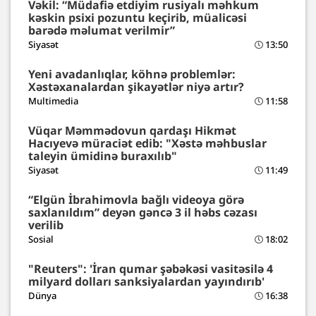
Vəkil: “Müdafiə etdiyim rusiyalı məhkum
kəskin psixi pozuntu keçirib, müalicəsi
barədə məlumat verilmir”
Siyasət
13:50
Yeni avadanlıqlar, köhnə problemlər:
Xəstəxanalardan şikayətlər niyə artır?
Multimedia
11:58
Vüqar Məmmədovun qardaşı Hikmət
Hacıyevə müraciət edib: "Xəstə məhbuslar
taleyin ümidinə buraxılıb"
Siyasət
11:49
“Elgün İbrahimovla bağlı videoya görə
saxlanıldım” deyən gəncə 3 il həbs cəzası
verilib
Sosial
18:02
"Reuters": 'İran qumar şəbəkəsi vasitəsilə 4
milyard dolları sanksiyalardan yayındırıb'
Dünya
16:38