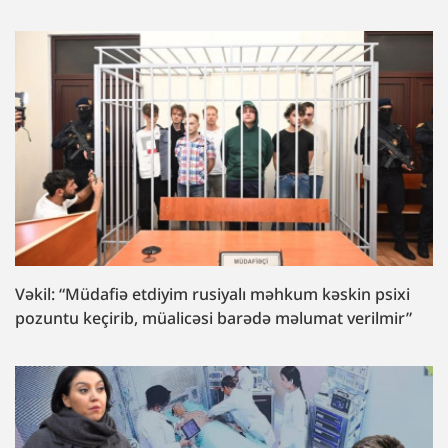
Vəkil: “Müdafiə etdiyim rusiyalı məhkum kəskin psixi
pozuntu keçirib, müalicəsi barədə məlumat verilmir”