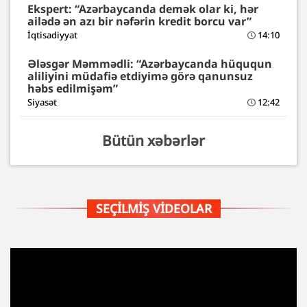
Ekspert: “Azərbaycanda demək olar ki, hər
ailədə ən azı bir nəfərin kredit borcu var”
İqtisadiyyat
14:10
Ələsgər Məmmədli: “Azərbaycanda hüququn
aliliyini müdafiə etdiyimə görə qanunsuz
həbs edilmişəm”
Siyasət
12:42
Bütün xəbərlər
SEÇILMIŞ VIDEOLAR