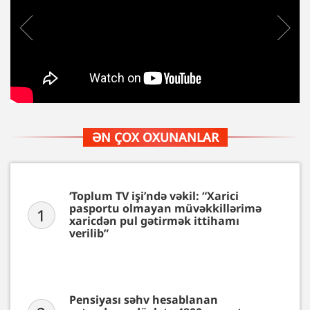
ƏN ÇOX OXUNANLAR
‘Toplum TV işi’ndə vəkil: “Xarici
pasportu olmayan müvəkkillərimə
1
xaricdən pul gətirmək ittihamı
verilib”
Pensiyası səhv hesablanan