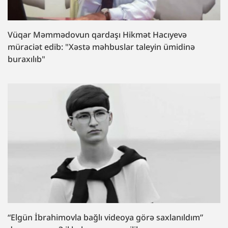
Vüqar Məmmədovun qardaşı Hikmət Hacıyevə
müraciət edib: "Xəstə məhbuslar taleyin ümidinə
buraxılıb"
“Elgün İbrahimovla bağlı videoya görə saxlanıldım”