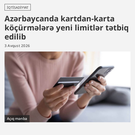
İQTISADIYYAT
Azərbaycanda kartdan-karta
köçürmələrə yeni limitlər tətbiq
edilib
3 Avqust 2026
Açıq mənbə