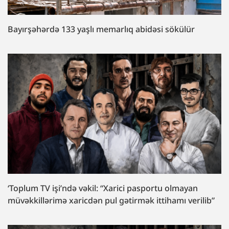
Bayırşəhərdə 133 yaşlı memarlıq abidəsi sökülür
‘Toplum TV işi’ndə vəkil: “Xarici pasportu olmayan
müvəkkillərimə xaricdən pul gətirmək ittihamı verilib”