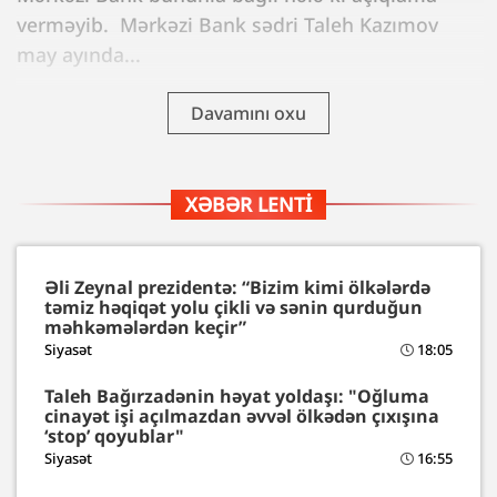
verməyib. Mərkəzi Bank sədri Taleh Kazımov
may ayında...
Davamını oxu
XƏBƏR LENTI
Əli Zeynal prezidentə: “Bizim kimi ölkələrdə
təmiz həqiqət yolu çikli və sənin qurduğun
məhkəmələrdən keçir”
Siyasət
18:05
Taleh Bağırzadənin həyat yoldaşı: "Oğluma
cinayət işi açılmazdan əvvəl ölkədən çıxışına
‘stop’ qoyublar"
Siyasət
16:55