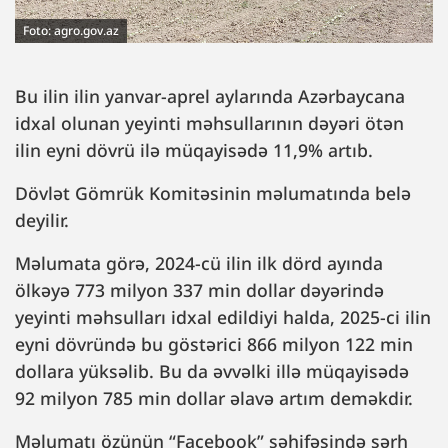
Foto: agro.gov.az
Bu ilin ilin yanvar-aprel aylarında Azərbaycana
idxal olunan yeyinti məhsullarının dəyəri ötən
ilin eyni dövrü ilə müqayisədə 11,9% artıb.
Dövlət Gömrük Komitəsinin məlumatında belə
deyilir.
Məlumata görə, 2024-cü ilin ilk dörd ayında
ölkəyə 773 milyon 337 min dollar dəyərində
yeyinti məhsulları idxal edildiyi halda, 2025-ci ilin
eyni dövründə bu göstərici 866 milyon 122 min
dollara yüksəlib. Bu da əvvəlki illə müqayisədə
92 milyon 785 min dollar əlavə artım deməkdir.
Məlumatı özünün “Facebook” səhifəsində şərh