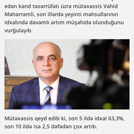
edən kənd təsərrüfatı üzrə mütəxəssis Vahid
Məhərrəmli, son illərdə yeyinti məhsullarının
idxalında davamlı artım müşahidə olunduğunu
vurğulayıb.
Mütəxəssis qeyd edib ki, son 5 ildə idxal 63,3%,
son 10 ildə isə 2,5 dəfədən çox artıb.