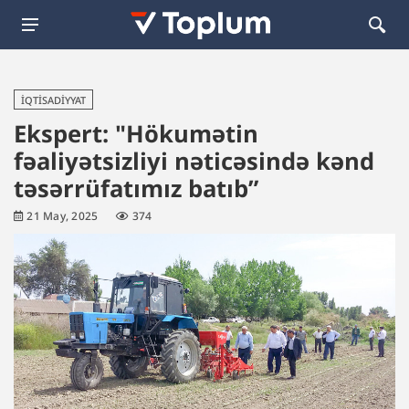
İQTISADIYYAT
Ekspert: "Hökumətin
fəaliyətsizliyi nəticəsində kənd
təsərrüfatımız batıb”
21 May, 2025
374