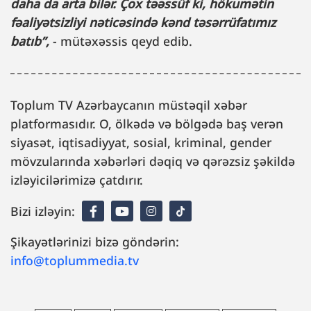
daha da arta bilər. Çox təəssüf ki, hökumətin
fəaliyətsizliyi nəticəsində kənd təsərrüfatımız
batıb
”,
- mütəxəssis qeyd edib.
Toplum TV Azərbaycanın müstəqil xəbər
platformasıdır. O, ölkədə və bölgədə baş verən
siyasət, iqtisadiyyat, sosial, kriminal, gender
mövzularında xəbərləri dəqiq və qərəzsiz şəkildə
izləyicilərimizə çatdırır.
Bizi izləyin:
Şikayətlərinizi bizə göndərin:
info@toplummedia.tv