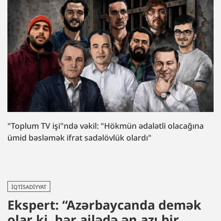
"Toplum TV işi"ndə vəkil: "Hökmün ədalətli olacağına
ümid bəsləmək ifrat sadəlövlük olardı"
İQTISADIYYAT
Ekspert: “Azərbaycanda demək
olar ki, hər ailədə ən azı bir