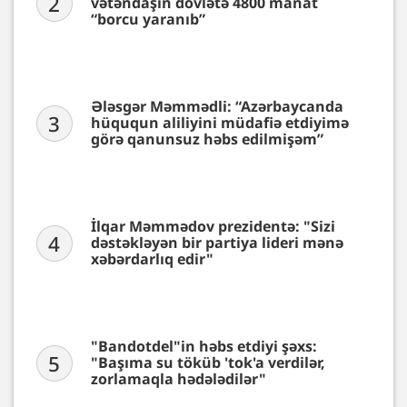
2
vətəndaşın dövlətə 4800 manat
“borcu yaranıb”
Ələsgər Məmmədli: “Azərbaycanda
3
hüququn aliliyini müdafiə etdiyimə
görə qanunsuz həbs edilmişəm”
İlqar Məmmədov prezidentə: "Sizi
4
dəstəkləyən bir partiya lideri mənə
xəbərdarlıq edir"
"Bandotdel"in həbs etdiyi şəxs:
5
"Başıma su töküb 'tok'a verdilər,
zorlamaqla hədələdilər"