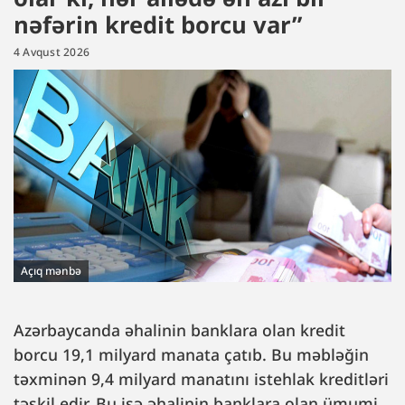
nəfərin kredit borcu var”
4 Avqust 2026
Açıq mənbə
Azərbaycanda əhalinin banklara olan kredit
borcu 19,1 milyard manata çatıb. Bu məbləğin
təxminən 9,4 milyard manatını istehlak kreditləri
təşkil edir. Bu isə əhalinin banklara olan ümumi