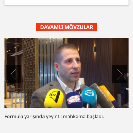
DAVAMLI MÖVZULAR
“Fazil Mustafaya sui-qəsd işi”ndə müttəhim:
“Hədələdilər ki, qol çəkməsən, arvadını bura
gətirəcəyik”