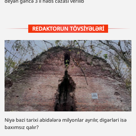
deyən gəncə 3 il həbs cəzası verilib
REDAKTORUN TÖVSIYƏLƏRI
Niyə bəzi tarixi abidələrə milyonlar ayrılır, digərləri isə
baxımsız qalır?