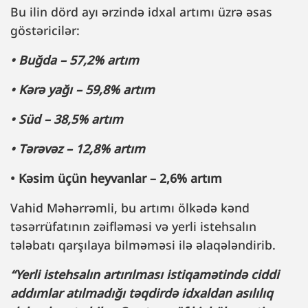
Bu ilin dörd ayı ərzində idxal artımı üzrə əsas
göstəricilər:
• Buğda – 57,2% artım
• Kərə yağı – 59,8% artım
• Süd – 38,5% artım
• Tərəvəz – 12,8% artım
• Kəsim üçün heyvanlar – 2,6% artım
Vahid Məhərrəmli, bu artımı ölkədə kənd
təsərrüfatının zəifləməsi və yerli istehsalın
tələbatı qarşılaya bilməməsi ilə əlaqələndirib.
“Yerli istehsalın artırılması istiqamətində ciddi
addımlar atılmadığı təqdirdə idxaldan asılılıq