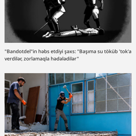
"Bandotdel"in həbs etdiyi şəxs: "Başıma su töküb 'tok'a
verdilər, zorlamaqla hədələdilər"