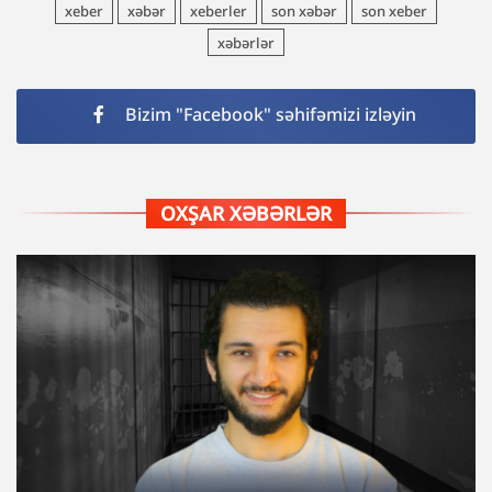
xeber
xəbər
xeberler
son xəbər
son xeber
xəbərlər
Bizim "Facebook" səhifəmizi izləyin
OXŞAR XƏBƏRLƏR