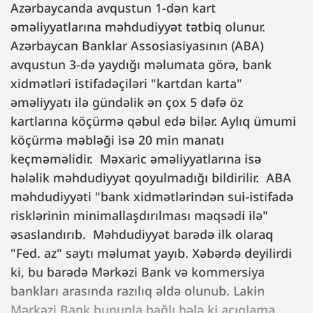
Azərbaycanda avqustun 1-dən kart
əməliyyatlarına məhdudiyyət tətbiq olunur.
Azərbaycan Banklar Assosiasiyasının (ABA)
avqustun 3-də yaydığı məlumata görə, bank
xidmətləri istifadəçiləri "kartdan karta"
əməliyyatı ilə gündəlik ən çox 5 dəfə öz
kartlarına köçürmə qəbul edə bilər. Aylıq ümumi
köçürmə məbləği isə 20 min manatı
keçməməlidir. Məxaric əməliyyatlarına isə
hələlik məhdudiyyət qoyulmadığı bildirilir. ABA
məhdudiyyəti "bank xidmətlərindən sui-istifadə
risklərinin minimallaşdırılması məqsədi ilə"
əsaslandırıb. Məhdudiyyət barədə ilk olaraq
"Fed. az" saytı məlumat yayıb. Xəbərdə deyilirdi
ki, bu barədə Mərkəzi Bank və kommersiya
bankları arasında razılıq əldə olunub. Lakin
Mərkəzi Bank bununla bağlı hələ ki açıqlama