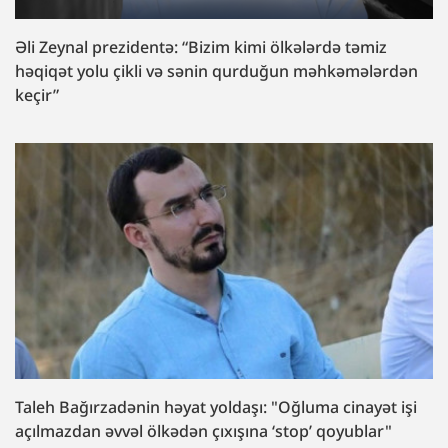
Əli Zeynal prezidentə: “Bizim kimi ölkələrdə təmiz
həqiqət yolu çikli və sənin qurduğun məhkəmələrdən
keçir”
Taleh Bağırzadənin həyat yoldaşı: "Oğluma cinayət işi
açılmazdan əvvəl ölkədən çıxışına ‘stop’ qoyublar"