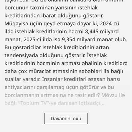
borcunun təxminən yarısının istehlak
kreditlərindən ibarət olduğunu göstərir.
Müqayisə üçün qeyd etməyə dəyər ki, 2024-cü
ildə istehlak kreditlərinin həcmi 8,445 milyard
manat, 2025-ci ildə isə 9,354 milyard manat olub.
Bu göstəricilər istehlak kreditlərinin artan
tendensiyada olduğunu göstərir. İstehlak
kreditlərinin həcminin artması əhalinin kreditlərə
daha çox müraciət etməsinin səbəbləri ilə bağlı
suallar yaradır. İnsanlar kreditləri əsasən hansı
ehtiyaclarını qarşılamaq üçün götürür və bu
borclanmanın artmasına nə təsir edir? Mövzu ilə
bağlı “Toplum TV”-yə danışan iqtisadçı...
Davamını oxu