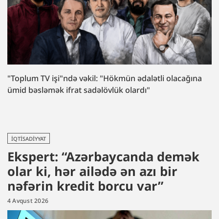
"Toplum TV işi"ndə vəkil: "Hökmün ədalətli olacağına
ümid bəsləmək ifrat sadəlövlük olardı"
İQTISADIYYAT
Ekspert: “Azərbaycanda demək
olar ki, hər ailədə ən azı bir
nəfərin kredit borcu var”
4 Avqust 2026