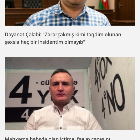
Dəyanət Çələbi: "Zərərçəkmiş kimi təqdim olunan
şəxslə heç bir insidentim olmayıb"
Məhkəmə həbsdə olan ictimai fəalın cəzasını