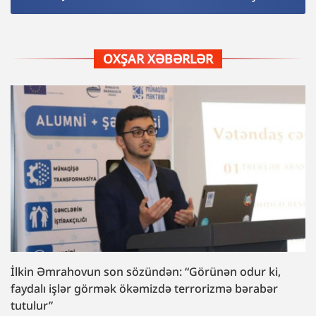
OXŞAR XƏBƏRLƏR
İlkin Əmrahovun son sözündən: “Görünən odur ki,
faydalı işlər görmək ökəmizdə terrorizmə bərabər
tutulur”