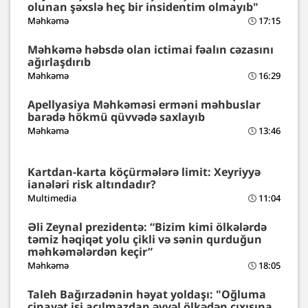
olunan şəxslə heç bir insidentim olmayıb"
Məhkəmə
17:15
Məhkəmə həbsdə olan ictimai fəalın cəzasını
ağırlaşdırıb
Məhkəmə
16:29
Apellyasiya Məhkəməsi erməni məhbuslar
barədə hökmü qüvvədə saxlayıb
Məhkəmə
13:46
Kartdan-karta köçürmələrə limit: Xeyriyyə
ianələri risk altındadır?
Multimedia
11:04
Əli Zeynal prezidentə: “Bizim kimi ölkələrdə
təmiz həqiqət yolu çikli və sənin qurduğun
məhkəmələrdən keçir”
Məhkəmə
18:05
Taleh Bağırzadənin həyat yoldaşı: "Oğluma
cinayət işi açılmazdan əvvəl ölkədən çıxışına