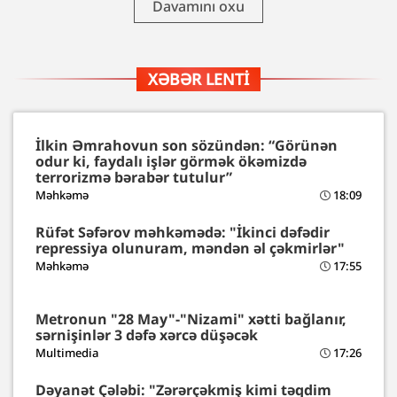
Davamını oxu
XƏBƏR LENTI
İlkin Əmrahovun son sözündən: “Görünən
odur ki, faydalı işlər görmək ökəmizdə
terrorizmə bərabər tutulur”
Məhkəmə
18:09
Rüfət Səfərov məhkəmədə: "İkinci dəfədir
repressiya olunuram, məndən əl çəkmirlər"
Məhkəmə
17:55
Metronun "28 May"-"Nizami" xətti bağlanır,
sərnişinlər 3 dəfə xərcə düşəcək
Multimedia
17:26
Dəyanət Çələbi: "Zərərçəkmiş kimi təqdim