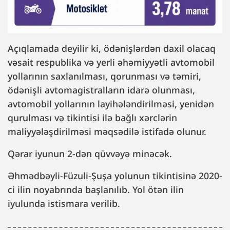
Açıqlamada deyilir ki, ödənişlərdən daxil olacaq
vəsait respublika və yerli əhəmiyyətli avtomobil
yollarının saxlanılması, qorunması və təmiri,
ödənişli avtomagistralların idarə olunması,
avtomobil yollarının layihələndirilməsi, yenidən
qurulması və tikintisi ilə bağlı xərclərin
maliyyələşdirilməsi məqsədilə istifadə olunur.
Qərar iyunun 2-dən qüvvəyə minəcək.
Əhmədbəyli-Füzuli-Şuşa yolunun tikintisinə 2020-
ci ilin noyabrında başlanılıb. Yol ötən ilin
iyulunda istismara verilib.