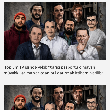
‘Toplum TV işi’ndə vəkil: “Xarici pasportu olmayan
müvəkkillərimə xaricdən pul gətirmək ittihamı verilib”