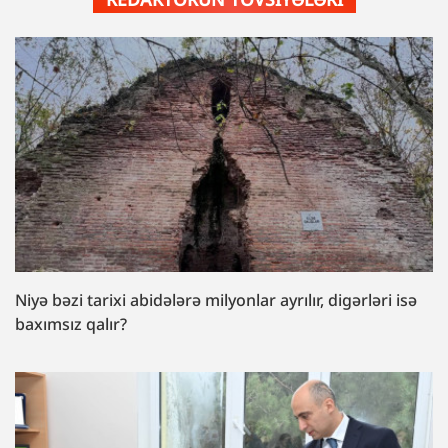
Niyə bəzi tarixi abidələrə milyonlar ayrılır, digərləri isə
baxımsız qalır?