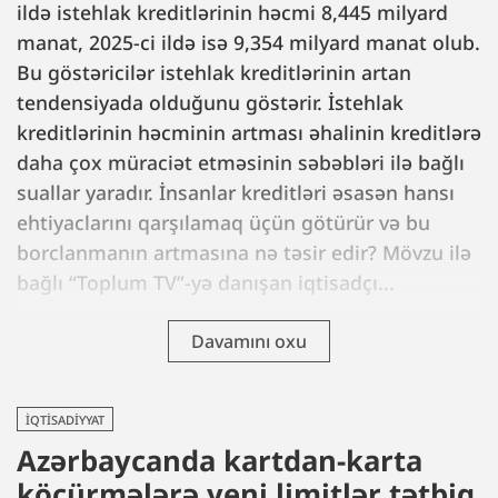
ildə istehlak kreditlərinin həcmi 8,445 milyard
manat, 2025-ci ildə isə 9,354 milyard manat olub.
Bu göstəricilər istehlak kreditlərinin artan
tendensiyada olduğunu göstərir. İstehlak
kreditlərinin həcminin artması əhalinin kreditlərə
daha çox müraciət etməsinin səbəbləri ilə bağlı
suallar yaradır. İnsanlar kreditləri əsasən hansı
ehtiyaclarını qarşılamaq üçün götürür və bu
borclanmanın artmasına nə təsir edir? Mövzu ilə
bağlı “Toplum TV”-yə danışan iqtisadçı...
Davamını oxu
İQTISADIYYAT
Azərbaycanda kartdan-karta
köçürmələrə yeni limitlər tətbiq