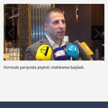
“Fazil Mustafaya sui-qəsd işi”ndə müttəhim:
“Hədələdilər ki, qol çəkməsən, arvadını bura
gətirəcəyik”