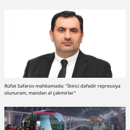
Rüfət Səfərov məhkəmədə: "İkinci dəfədir repressiya
olunuram, məndən əl çəkmirlər"