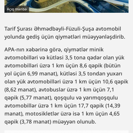
Açıq mənbə
Tarif Şurası Əhmədbəyli-Füzuli-Şuşa avtomobil
yolunda gediş üçün qiymətləri müəyyənləşdirib.
APA-nın xəbərinə görə, qiymətlər minik
avtomobilləri və kütləsi 3,5 tona qədər olan yük
avtomobilləri üzrə 1 km üçün 8,6 qəpik (bütün
yol üçün 6,99 manat), kütləsi 3,5 tondan yuxarı
olan yük avtomobilləri üzrə 1 km üçün 10,6 qəpik
(8,62 manat), avtobuslar üzrə 1 km üçün 7,1
qəpik (5,77 manat), qoşqulu və yarımqoşqulu
avtomobillər üzrə 1 km üçün 17,7 qəpik (14,39
manat), motosikletlər üzrə isə 1 km üçün 4,65
qəpik (3,78 manat) müəyyən olunub.