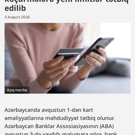
edilib
3 Avqust 2026
Açıq mənbə
Azərbaycanda avqustun 1-dən kart
əməliyyatlarına məhdudiyyət tətbiq olunur.
Azərbaycan Banklar Assosiasiyasının (ABA)
avqustun 3-də yaydığı məlumata görə, bank