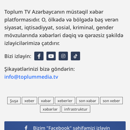
Toplum TV Azərbaycanın müstəqil xəbər
platformasıdır. O, ölkədə və bölgədə baş verən
siyasət, iqtisadiyyat, sosial, kriminal, gender
mövzularında xəbərləri dəqiq və qərəzsiz şəkildə
izləyicilərimizə çatdırır.
Bizi izləyin:
Şikayətlərinizi bizə göndərin:
info@toplummedia.tv
Şuşa
xeber
xəbər
xeberler
son xəbər
son xeber
xəbərlər
infrastruktur
Bizim "Facebook" səhifəmizi izləyin