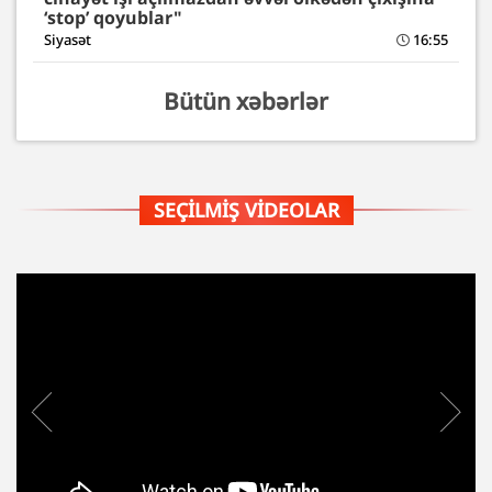
‘stop’ qoyublar"
Siyasət
16:55
Bütün xəbərlər
SEÇILMIŞ VIDEOLAR