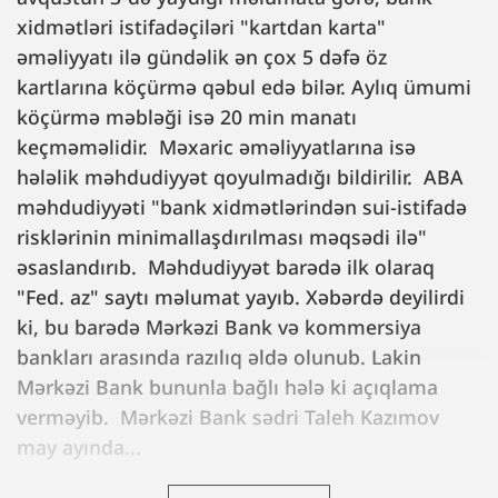
xidmətləri istifadəçiləri "kartdan karta"
əməliyyatı ilə gündəlik ən çox 5 dəfə öz
kartlarına köçürmə qəbul edə bilər. Aylıq ümumi
köçürmə məbləği isə 20 min manatı
keçməməlidir. Məxaric əməliyyatlarına isə
hələlik məhdudiyyət qoyulmadığı bildirilir. ABA
məhdudiyyəti "bank xidmətlərindən sui-istifadə
risklərinin minimallaşdırılması məqsədi ilə"
əsaslandırıb. Məhdudiyyət barədə ilk olaraq
"Fed. az" saytı məlumat yayıb. Xəbərdə deyilirdi
ki, bu barədə Mərkəzi Bank və kommersiya
bankları arasında razılıq əldə olunub. Lakin
Mərkəzi Bank bununla bağlı hələ ki açıqlama
verməyib. Mərkəzi Bank sədri Taleh Kazımov
may ayında...