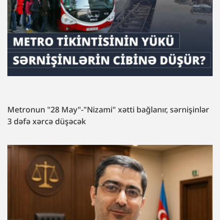
Metronun "28 May"-"Nizami" xətti bağlanır, sərnişinlər
3 dəfə xərcə düşəcək