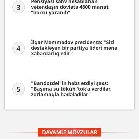
Pensiyası səhv hesablanan
3
vətəndaşın dövlətə 4800 manat
“borcu yaranıb”
İlqar Məmmədov prezidentə: "Sizi
4
dəstəkləyən bir partiya lideri mənə
xəbərdarlıq edir"
"Bandotdel"in həbs etdiyi şəxs:
5
"Başıma su töküb 'tok'a verdilər,
zorlamaqla hədələdilər"
DAVAMLI MÖVZULAR