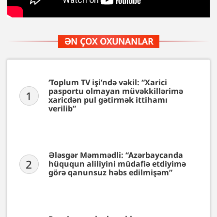
ƏN ÇOX OXUNANLAR
‘Toplum TV işi’ndə vəkil: “Xarici
pasportu olmayan müvəkkillərimə
1
xaricdən pul gətirmək ittihamı
verilib”
Ələsgər Məmmədli: “Azərbaycanda
2
hüququn aliliyini müdafiə etdiyimə
görə qanunsuz həbs edilmişəm”