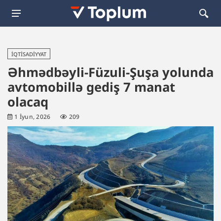
İQTISADIYYAT
Əhmədbəyli-Füzuli-Şuşa yolunda
avtomobillə gediş 7 manat
olacaq
1 İyun, 2026
209