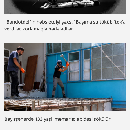
"Bandotdel"in həbs etdiyi şəxs: "Başıma su töküb 'tok'a
verdilər, zorlamaqla hədələdilər"
Bayırşəhərdə 133 yaşlı memarlıq abidəsi sökülür