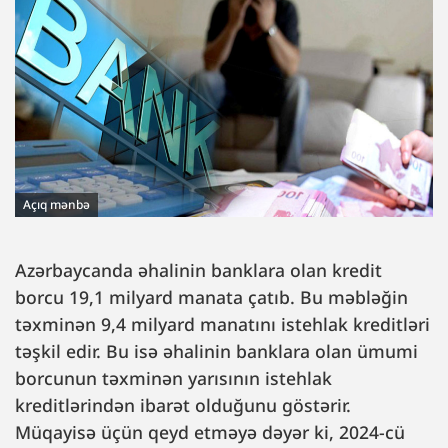
Açıq mənbə
Azərbaycanda əhalinin banklara olan kredit
borcu 19,1 milyard manata çatıb. Bu məbləğin
təxminən 9,4 milyard manatını istehlak kreditləri
təşkil edir. Bu isə əhalinin banklara olan ümumi
borcunun təxminən yarısının istehlak
kreditlərindən ibarət olduğunu göstərir.
Müqayisə üçün qeyd etməyə dəyər ki, 2024-cü