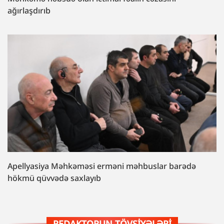
ağırlaşdırıb
Apellyasiya Məhkəməsi erməni məhbuslar barədə
hökmü qüvvədə saxlayıb
REDAKTORUN TÖVSIYƏLƏRI