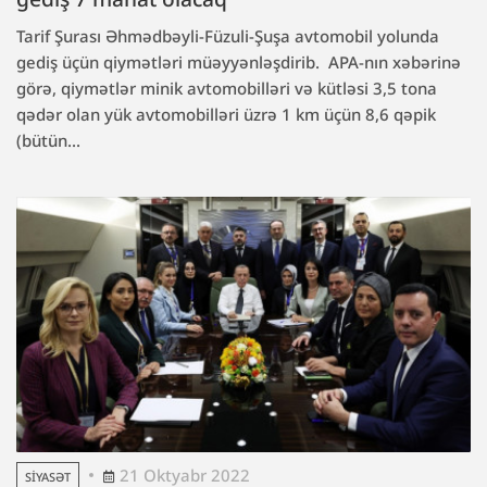
Tarif Şurası Əhmədbəyli-Füzuli-Şuşa avtomobil yolunda
gediş üçün qiymətləri müəyyənləşdirib. APA-nın xəbərinə
görə, qiymətlər minik avtomobilləri və kütləsi 3,5 tona
qədər olan yük avtomobilləri üzrə 1 km üçün 8,6 qəpik
(bütün...
21 Oktyabr 2022
SIYASƏT