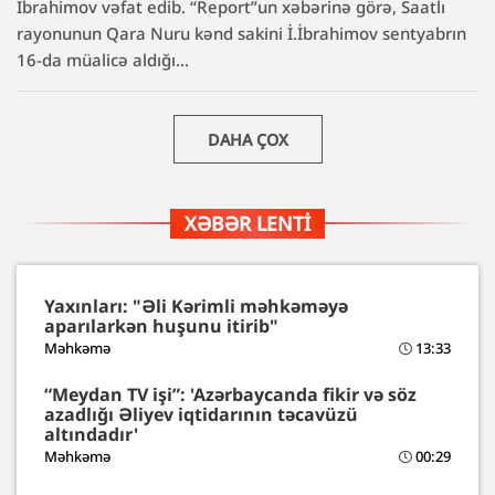
İbrahimov vəfat edib. “Report”un xəbərinə görə, Saatlı
rayonunun Qara Nuru kənd sakini İ.İbrahimov sentyabrın
16-da müalicə aldığı...
DAHA ÇOX
XƏBƏR LENTI
Yaxınları: "Əli Kərimli məhkəməyə
aparılarkən huşunu itirib"
Məhkəmə
13:33
“Meydan TV işi”: 'Azərbaycanda fikir və söz
azadlığı Əliyev iqtidarının təcavüzü
altındadır'
Məhkəmə
00:29