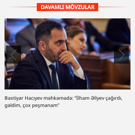
DAVAMLI MÖVZULAR
Bəxtiyar Hacıyev məhkəmədə: “İlham Əliyev çağırdı,
gəldim, çox peşmanam”