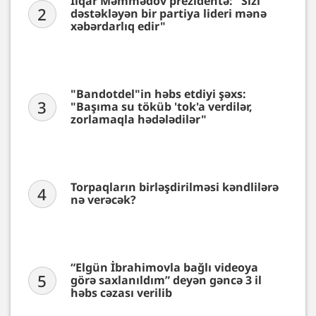
İlqar Məmmədov prezidentə: "Sizi
2
dəstəkləyən bir partiya lideri mənə
xəbərdarlıq edir"
"Bandotdel"in həbs etdiyi şəxs:
3
"Başıma su töküb 'tok'a verdilər,
zorlamaqla hədələdilər"
Torpaqların birləşdirilməsi kəndlilərə
4
nə verəcək?
“Elgün İbrahimovla bağlı videoya
5
görə saxlanıldım” deyən gəncə 3 il
həbs cəzası verilib