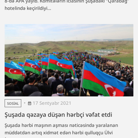
8-də APA yayıb. Komitələrin iclasının Şuşadakı “Qarabağ”
hotelində keçirildiyi...
17 Sentyabr 2021
SOSIAL
Şuşada qəzaya düşən hərbçi vəfat etdi
Şuşada hərbi maşının aşması nəticəsində yaralanan
müddətdən artıq xidmət edən hərbi qulluqçu Ülvi