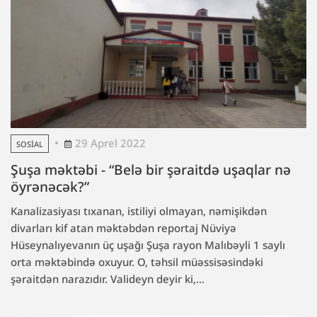
29 Aprel 2022
SOSIAL
Şuşa məktəbi - “Belə bir şəraitdə uşaqlar nə
öyrənəcək?”
Kanalizasiyası tıxanan, istiliyi olmayan, nəmişikdən
divarları kif atan məktəbdən reportaj Nüviyə
Hüseynalıyevanın üç uşağı Şuşa rayon Malıbəyli 1 saylı
orta məktəbində oxuyur. O, təhsil müəssisəsindəki
şəraitdən narazıdır. Valideyn deyir ki,...