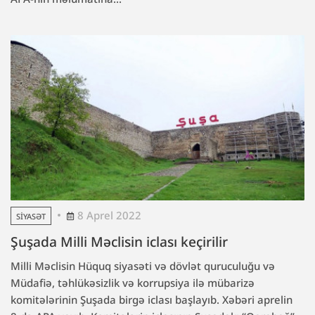
8 Aprel 2022
SIYASƏT
Şuşada Milli Məclisin iclası keçirilir
Milli Məclisin Hüquq siyasəti və dövlət quruculuğu və
Müdafiə, təhlükəsizlik və korrupsiya ilə mübarizə
komitələrinin Şuşada birgə iclası başlayıb. Xəbəri aprelin