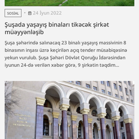
24 İyun 2022
SOSIAL
Şuşada yaşayış binaları tikəcək şirkət
müəyyənləşib
Şuşa şəhərində salınacaq 23 binalı yaşayış massivinin 8
binasının inşası üzrə keçirilən açıq tender müsabiqəsinə
yekun vurulub. Şuşa Şəhəri Dövlət Qoruğu İdarəsindən
iyunun 24-də verilən xəbər görə, 9 şirkətin təqdim...