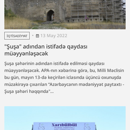
13 May 2022
İQTISADIYYAT
"Şuşa" adından istifadə qaydası
müəyyənləşəcək
Şuşa şəhərinin adından istifadə edilməsi qaydası
müəyyənləşəcək. APA-nın xəbərinə görə, bu, Milli Məclisin
bu gün, mayın 13-də keçirilən iclasında üçüncü oxunuşda
müzakirəyə çıxarılan “Azərbaycanın mədəniyyət paytaxtı -
Şuşa şəhəri haqqında"...