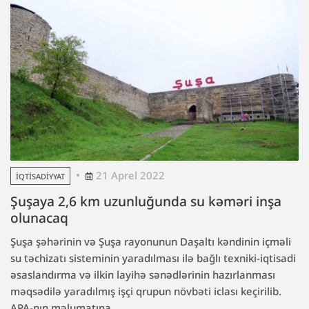
21 Aprel 2022
İQTISADIYYAT
Şuşaya 2,6 km uzunluğunda su kəməri inşa
olunacaq
Şuşa şəhərinin və Şuşa rayonunun Daşaltı kəndinin içməli
su təchizatı sisteminin yaradılması ilə bağlı texniki-iqtisadi
əsaslandırma və ilkin layihə sənədlərinin hazırlanması
məqsədilə yaradılmış işçi qrupun növbəti iclası keçirilib.
APA-nın məlumatına...