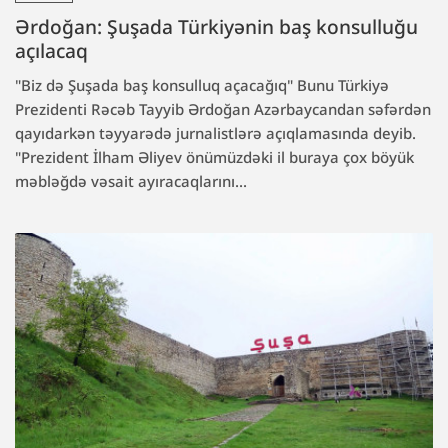
Ərdoğan: Şuşada Türkiyənin baş konsulluğu
açılacaq
"Biz də Şuşada baş konsulluq açacağıq" Bunu Türkiyə
Prezidenti Rəcəb Tayyib Ərdoğan Azərbaycandan səfərdən
qayıdarkən təyyarədə jurnalistlərə açıqlamasında deyib.
"Prezident İlham Əliyev önümüzdəki il buraya çox böyük
məbləğdə vəsait ayıracaqlarını...