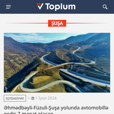
ŞUŞA
1 İyun 2026
İQTISADIYYAT
Əhmədbəyli-Füzuli-Şuşa yolunda avtomobillə
gediş 7 manat olacaq