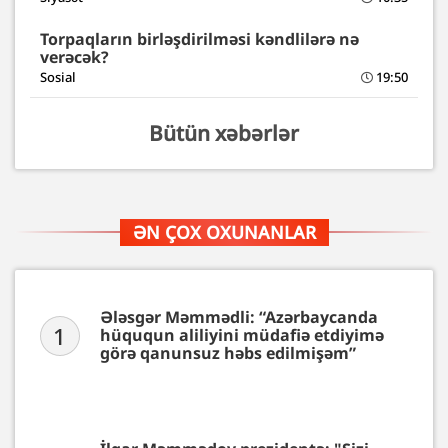
Torpaqların birləşdirilməsi kəndlilərə nə
verəcək?
Sosial
19:50
Bütün xəbərlər
ƏN ÇOX OXUNANLAR
Ələsgər Məmmədli: “Azərbaycanda
1
hüququn aliliyini müdafiə etdiyimə
görə qanunsuz həbs edilmişəm”