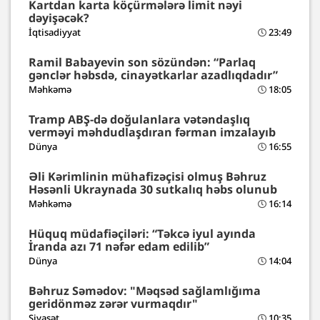
Kartdan karta köçürmələrə limit nəyi
dəyişəcək?
İqtisadiyyat
23:49
Ramil Babayevin son sözündən: “Parlaq
gənclər həbsdə, cinayətkarlar azadlıqdadır”
Məhkəmə
18:05
Tramp ABŞ-də doğulanlara vətəndaşlıq
verməyi məhdudlaşdıran fərman imzalayıb
Dünya
16:55
Əli Kərimlinin mühafizəçisi olmuş Bəhruz
Həsənli Ukraynada 30 sutkalıq həbs olunub
Məhkəmə
16:14
Hüquq müdafiəçiləri: “Təkcə iyul ayında
İranda azı 71 nəfər edam edilib”
Dünya
14:04
Bəhruz Səmədov: "Məqsəd sağlamlığıma
geridönməz zərər vurmaqdır"
Siyasət
10:35