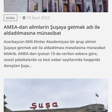
10 İyun 2022
SOSIAL
AMEA-dan alimlərin Şuşaya getmək adı ilə
aldadılmasına münasibət
Azərbaycan Milli Elmlər Akademiyası bir qrup alimin
Şuşaya getmək adı ilə aldadılması məsələsinə münasibət
bildirib. AMEA-dan iyunun 10-da verilən xəbərə görə,
sosial şəbəkələrdə və bəzi xəbər saytlarında haqqında
danışılan Şuşa...