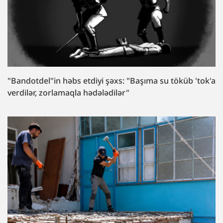
"Bandotdel"in həbs etdiyi şəxs: "Başıma su töküb 'tok'a
verdilər, zorlamaqla hədələdilər"