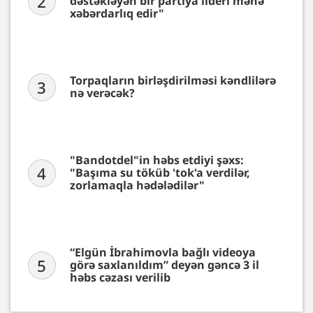
2
dəstəkləyən bir partiya lideri mənə
xəbərdarlıq edir"
Torpaqların birləşdirilməsi kəndlilərə
3
nə verəcək?
"Bandotdel"in həbs etdiyi şəxs:
4
"Başıma su töküb 'tok'a verdilər,
zorlamaqla hədələdilər"
“Elgün İbrahimovla bağlı videoya
5
görə saxlanıldım” deyən gəncə 3 il
həbs cəzası verilib