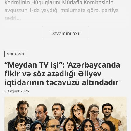
Kərimlinin Hüquqlarını Müdafiə Komitəsinin
avqustun 1-də yaydığı məlumata görə, partiya
sədri...
Davamını oxu
MƏHKƏMƏ
“Meydan TV işi”: 'Azərbaycanda
fikir və söz azadlığı Əliyev
iqtidarının təcavüzü altındadır'
8 Avqust 2026