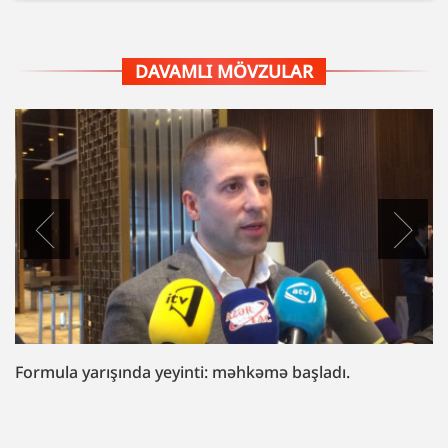
DAVAMLI MÖVZULAR
“Fazil Mustafaya sui-qəsd işi”ndə müttəhim:
“Hədələdilər ki, qol çəkməsən, arvadını bura
gətirəcəyik”