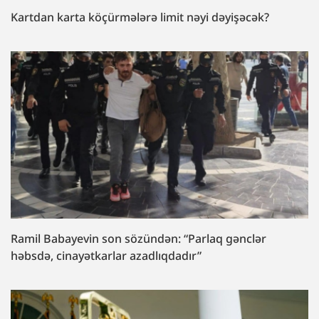
Kartdan karta köçürmələrə limit nəyi dəyişəcək?
Ramil Babayevin son sözündən: “Parlaq gənclər
həbsdə, cinayətkarlar azadlıqdadır”