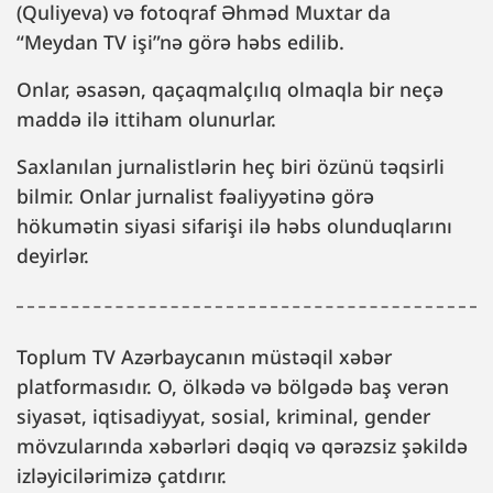
(Quliyeva) və fotoqraf Əhməd Muxtar da
“Meydan TV işi”nə görə həbs edilib.
Onlar, əsasən, qaçaqmalçılıq olmaqla bir neçə
maddə ilə ittiham olunurlar.
Saxlanılan jurnalistlərin heç biri özünü təqsirli
bilmir. Onlar jurnalist fəaliyyətinə görə
hökumətin siyasi sifarişi ilə həbs olunduqlarını
deyirlər.
Toplum TV Azərbaycanın müstəqil xəbər
platformasıdır. O, ölkədə və bölgədə baş verən
siyasət, iqtisadiyyat, sosial, kriminal, gender
mövzularında xəbərləri dəqiq və qərəzsiz şəkildə
izləyicilərimizə çatdırır.