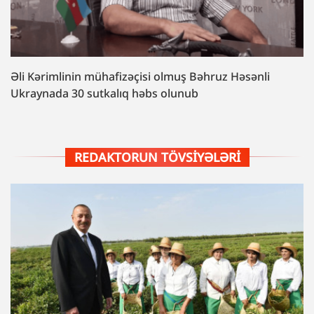
Əli Kərimlinin mühafizəçisi olmuş Bəhruz Həsənli
Ukraynada 30 sutkalıq həbs olunub
REDAKTORUN TÖVSIYƏLƏRI