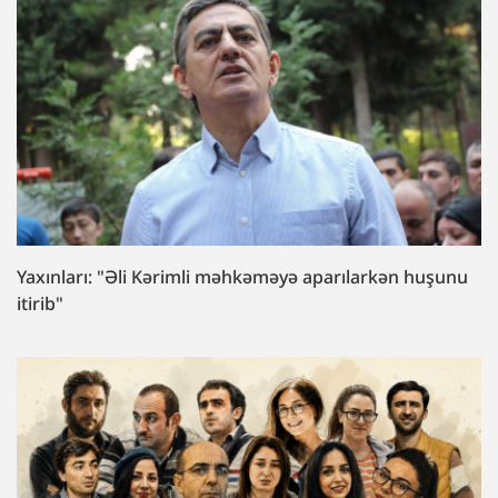
Yaxınları: "Əli Kərimli məhkəməyə aparılarkən huşunu
itirib"