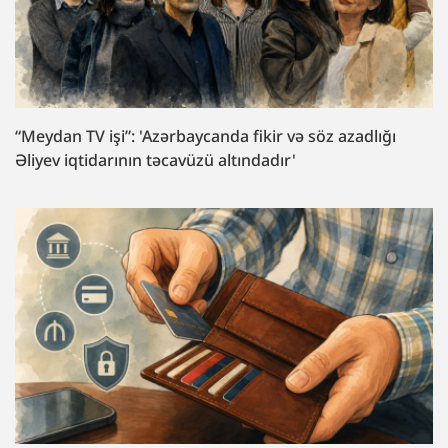
“Meydan TV işi”: 'Azərbaycanda fikir və söz azadlığı
Əliyev iqtidarının təcavüzü altındadır'