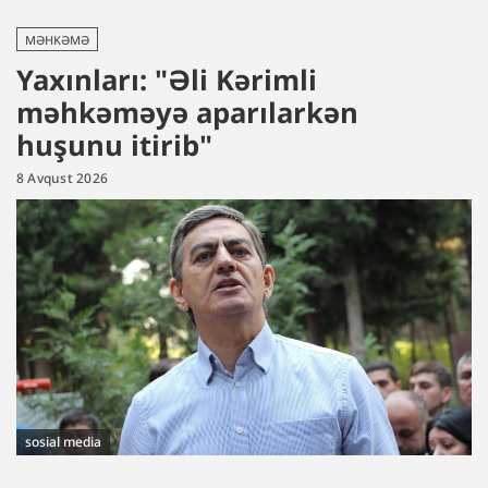
MƏHKƏMƏ
Yaxınları: "Əli Kərimli
məhkəməyə aparılarkən
huşunu itirib"
8 Avqust 2026
sosial media