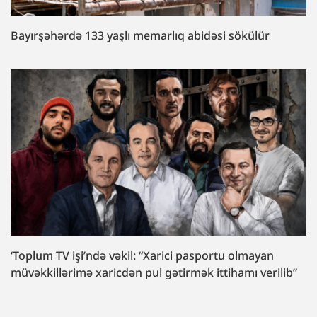
Bayırşəhərdə 133 yaşlı memarlıq abidəsi sökülür
‘Toplum TV işi’ndə vəkil: “Xarici pasportu olmayan
müvəkkillərimə xaricdən pul gətirmək ittihamı verilib”