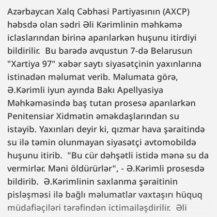
Azərbaycan Xalq Cəbhəsi Partiyasının (AXCP)
həbsdə olan sədri Əli Kərimlinin məhkəmə
iclaslarından birinə aparılarkən huşunu itirdiyi
bildirilir. Bu barədə avqustun 7-də Belarusun
"Xartiya 97" xəbər saytı siyasətçinin yaxınlarına
istinadən məlumat verib. Məlumata görə,
Ə.Kərimli iyun ayında Bakı Apellyasiya
Məhkəməsində baş tutan prosesə aparılarkən
Penitensiar Xidmətin əməkdaşlarından su
istəyib. Yaxınları deyir ki, qızmar hava şəraitində
su ilə təmin olunmayan siyasətçi avtomobildə
huşunu itirib. "Bu cür dəhşətli istidə mənə su da
vermirlər. Məni öldürürlər", - Ə.Kərimli prosesdə
bildirib. Ə.Kərimlinin saxlanma şəraitinin
pisləşməsi ilə bağlı məlumatlar vaxtaşırı hüquq
müdafiəçiləri tərəfindən ictimailəşdirilir. Əli