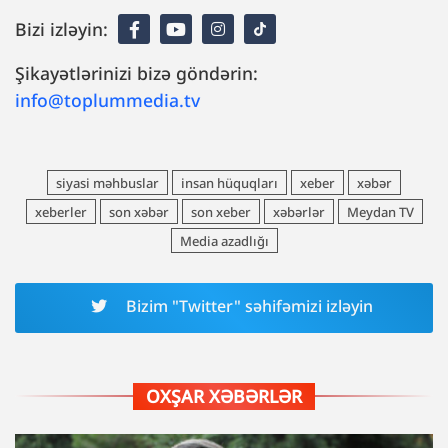
Bizi izləyin:
Şikayətlərinizi bizə göndərin:
info@toplummedia.tv
siyasi məhbuslar
insan hüquqları
xeber
xəbər
xeberler
son xəbər
son xeber
xəbərlər
Meydan TV
Media azadlığı
Bizim "Twitter" səhifəmizi izləyin
OXŞAR XƏBƏRLƏR