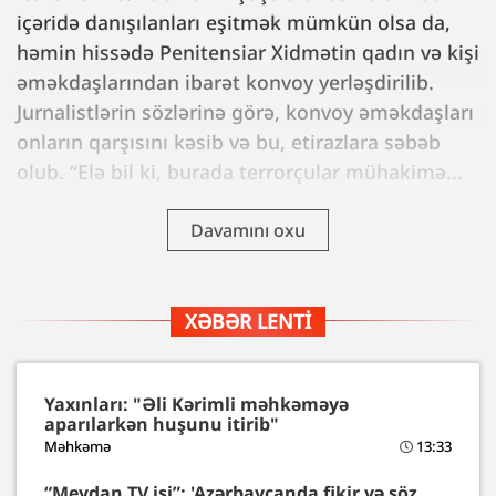
içəridə danışılanları eşitmək mümkün olsa da,
həmin hissədə Penitensiar Xidmətin qadın və kişi
əməkdaşlarından ibarət konvoy yerləşdirilib.
Jurnalistlərin sözlərinə görə, konvoy əməkdaşları
onların qarşısını kəsib və bu, etirazlara səbəb
olub. “Elə bil ki, burada terrorçular mühakimə...
Davamını oxu
XƏBƏR LENTI
Yaxınları: "Əli Kərimli məhkəməyə
aparılarkən huşunu itirib"
Məhkəmə
13:33
“Meydan TV işi”: 'Azərbaycanda fikir və söz