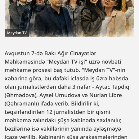
Meydan TV
Avqustun 7-də Bakı Ağır Cinayətlər
Məhkəməsində “Meydan TV işi” üzrə növbəti
məhkəmə prosesi baş tutub. “Meydan TV”-nin
xəbərinə görə, bu dəfəki iclasda iş üzrə həbsdə
olan jurnalistlərdən daha 3 nəfər - Aytac Tapdıq
(Əhmədova), Aysel Umudova və Nurlan Libre
(Qəhrəmanlı) ifadə verib. Bildirilir ki,
təqsirləndirilən 12 jurnalistdən bir qismi
məhkəmə zalındakı şüşə kabinədə saxlanılır,
bəzilərinə isə vəkillərinin yanında əyləşməyə
icazə verilib. Kabinənin şüşə arakəsmələrindən