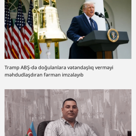
Tramp ABŞ-də doğulanlara vətəndaşlıq verməyi
məhdudlaşdıran fərman imzalayıb