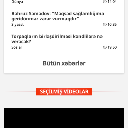
Dünya
14:04
Bəhruz Səmədov: "Məqsəd sağlamlığıma
geridönməz zərər vurmaqdır"
Siyasət
10:35
Torpaqların birləşdirilməsi kəndlilərə nə
verəcək?
Sosial
19:50
Bütün xəbərlər
SEÇILMIŞ VIDEOLAR