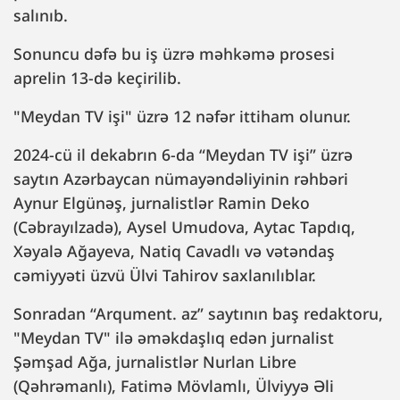
salınıb.
Sonuncu dəfə bu iş üzrə məhkəmə prosesi
aprelin 13-də keçirilib.
"Meydan TV işi" üzrə 12 nəfər ittiham olunur.
2024-cü il dekabrın 6-da “Meydan TV işi” üzrə
saytın Azərbaycan nümayəndəliyinin rəhbəri
Aynur Elgünəş, jurnalistlər Ramin Deko
(Cəbrayılzadə), Aysel Umudova, Aytac Tapdıq,
Xəyalə Ağayeva, Natiq Cavadlı və vətəndaş
cəmiyyəti üzvü Ülvi Tahirov saxlanılıblar.
Sonradan “Arqument. az” saytının baş redaktoru,
"Meydan TV" ilə əməkdaşlıq edən jurnalist
Şəmşad Ağa, jurnalistlər Nurlan Libre
(Qəhrəmanlı), Fatimə Mövlamlı, Ülviyyə Əli