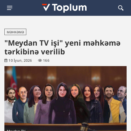
MƏHKƏMƏ
"Meydan TV işi" yeni məhkəmə
tərkibinə verilib
10 İyun, 2026
166