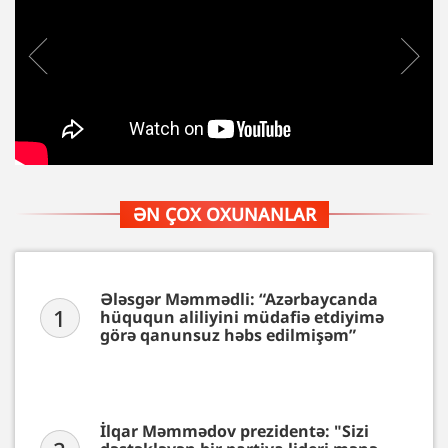
ƏN ÇOX OXUNANLAR
Ələsgər Məmmədli: “Azərbaycanda
1
hüququn aliliyini müdafiə etdiyimə
görə qanunsuz həbs edilmişəm”
İlqar Məmmədov prezidentə: "Sizi