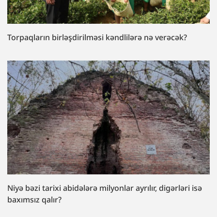
Torpaqların birləşdirilməsi kəndlilərə nə verəcək?
Niyə bəzi tarixi abidələrə milyonlar ayrılır, digərləri isə
baxımsız qalır?