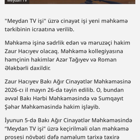
Meydan TV
"Meydan TV işi" üzrə cinayət işi yeni məhkəmə
tərkibinin icraatına verilib.
Məhkəmə işinə sədrlik edən və məruzəçi hakim
Zaur Hacıyev olacaq. Məhkəmə kollegiyasına
həmçinin hakimlər Azər Tağıyev və Roman
Ələkbərli daxildir.
Zaur Hacıyev Bakı Ağır Cinayətlər Məhkəməsinə
2026-cı il mayın 26-da təyin edilib. O, bundan
əvvəl Bakı Hərbi Məhkəməsində və Sumqayıt
Şəhər Məhkəməsində hakim işləyib.
İyunun 5-də Bakı Ağır Cinayətlər Məhkəməsində
“Meydan TV işi” üzrə keçirilməli olan məhkəmə
prosesi növbəti dəfə naməlum tarixə təxirə