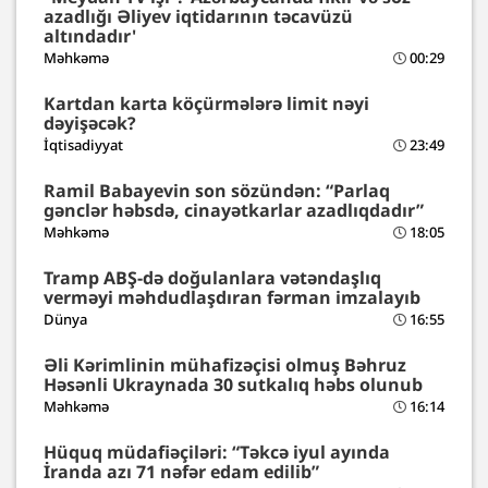
azadlığı Əliyev iqtidarının təcavüzü
altındadır'
Məhkəmə
00:29
Kartdan karta köçürmələrə limit nəyi
dəyişəcək?
İqtisadiyyat
23:49
Ramil Babayevin son sözündən: “Parlaq
gənclər həbsdə, cinayətkarlar azadlıqdadır”
Məhkəmə
18:05
Tramp ABŞ-də doğulanlara vətəndaşlıq
verməyi məhdudlaşdıran fərman imzalayıb
Dünya
16:55
Əli Kərimlinin mühafizəçisi olmuş Bəhruz
Həsənli Ukraynada 30 sutkalıq həbs olunub
Məhkəmə
16:14
Hüquq müdafiəçiləri: “Təkcə iyul ayında
İranda azı 71 nəfər edam edilib”