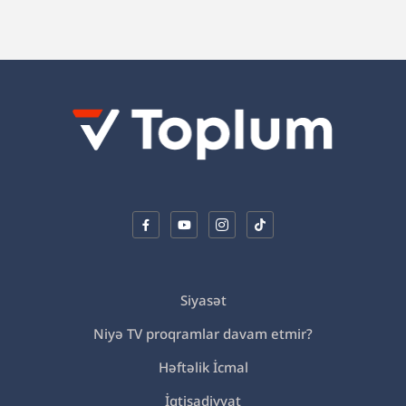
Siyasət
Niyə TV proqramlar davam etmir?
Həftəlik İcmal
İqtisadiyyat