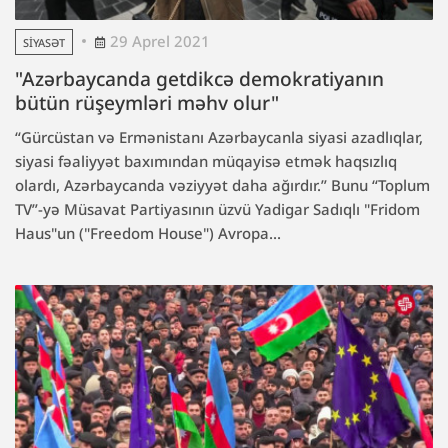
29 Aprel 2021
SIYASƏT
"Azərbaycanda getdikcə demokratiyanın
bütün rüşeymləri məhv olur"
“Gürcüstan və Ermənistanı Azərbaycanla siyasi azadlıqlar,
siyasi fəaliyyət baxımından müqayisə etmək haqsızlıq
olardı, Azərbaycanda vəziyyət daha ağırdır.” Bunu “Toplum
TV”-yə Müsavat Partiyasının üzvü Yadigar Sadıqlı "Fridom
Haus"un ("Freedom House") Avropa...