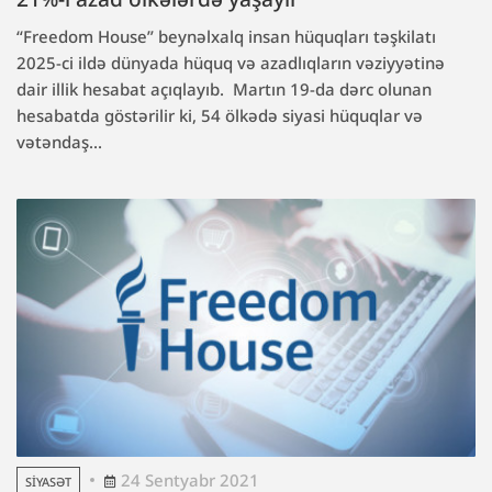
“Freedom House” beynəlxalq insan hüquqları təşkilatı
2025-ci ildə dünyada hüquq və azadlıqların vəziyyətinə
dair illik hesabat açıqlayıb. Martın 19-da dərc olunan
hesabatda göstərilir ki, 54 ölkədə siyasi hüquqlar və
vətəndaş...
24 Sentyabr 2021
SIYASƏT