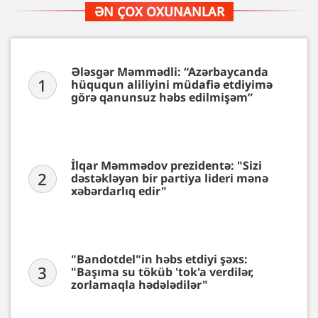
ƏN ÇOX OXUNANLAR
Ələsgər Məmmədli: “Azərbaycanda
1
hüququn aliliyini müdafiə etdiyimə
görə qanunsuz həbs edilmişəm”
İlqar Məmmədov prezidentə: "Sizi
2
dəstəkləyən bir partiya lideri mənə
xəbərdarlıq edir"
"Bandotdel"in həbs etdiyi şəxs:
3
"Başıma su töküb 'tok'a verdilər,
zorlamaqla hədələdilər"