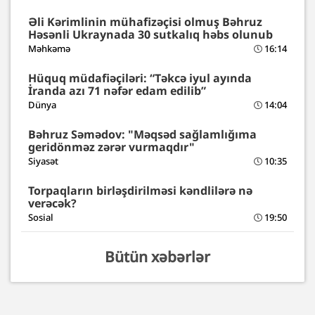
Əli Kərimlinin mühafizəçisi olmuş Bəhruz
Həsənli Ukraynada 30 sutkalıq həbs olunub
Məhkəmə
16:14
Hüquq müdafiəçiləri: “Təkcə iyul ayında
İranda azı 71 nəfər edam edilib”
Dünya
14:04
Bəhruz Səmədov: "Məqsəd sağlamlığıma
geridönməz zərər vurmaqdır"
Siyasət
10:35
Torpaqların birləşdirilməsi kəndlilərə nə
verəcək?
Sosial
19:50
Bütün xəbərlər