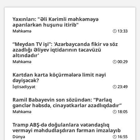
Yaxınları: "Əli Kərimli məhkəməyə
aparılarkən huşunu itirib"
Məhkəmə
13:33
“Meydan TV işi”: 'Azərbaycanda fikir və söz
azadlığı Əliyev iqtidarının təcavüzü
altındadır'
Məhkəmə
00:29
Kartdan karta köçürmələrə limit nəyi
dəyişəcək?
İqtisadiyyat
23:49
Ramil Babayevin son sözündən: “Parlaq
gənclər həbsdə, cinayətkarlar azadlıqdadır”
Məhkəmə
18:05
Tramp ABŞ-də doğulanlara vətəndaşlıq
verməyi məhdudlaşdıran fərman imzalayıb
Dünya
16:55