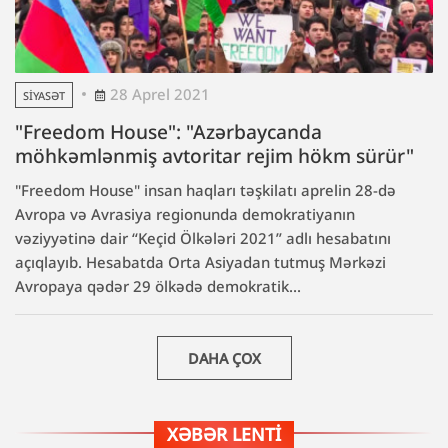
28 Aprel 2021
SIYASƏT
"Freedom House": "Azərbaycanda
möhkəmlənmiş avtoritar rejim hökm sürür"
"Freedom House" insan haqları təşkilatı aprelin 28-də
Avropa və Avrasiya regionunda demokratiyanın
vəziyyətinə dair “Keçid Ölkələri 2021” adlı hesabatını
açıqlayıb. Hesabatda Orta Asiyadan tutmuş Mərkəzi
Avropaya qədər 29 ölkədə demokratik...
DAHA ÇOX
XƏBƏR LENTI