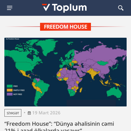
FREEDOM HOUSE
19 Mart 2026
SIYASƏT
“Freedom House”: “Dünya əhalisinin cəmi
21%-i azad ölkələrdə yaşayır”