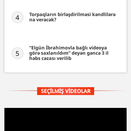
Torpaqların birləşdirilməsi kəndlilərə
4
nə verəcək?
“Elgün İbrahimovla bağlı videoya
5
görə saxlanıldım” deyən gəncə 3 il
həbs cəzası verilib
SEÇILMIŞ VIDEOLAR