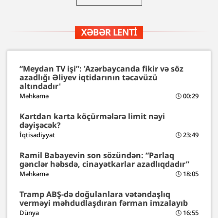
XƏBƏR LENTI
“Meydan TV işi”: 'Azərbaycanda fikir və söz
azadlığı Əliyev iqtidarının təcavüzü
altındadır'
Məhkəmə
00:29
Kartdan karta köçürmələrə limit nəyi
dəyişəcək?
İqtisadiyyat
23:49
Ramil Babayevin son sözündən: “Parlaq
gənclər həbsdə, cinayətkarlar azadlıqdadır”
Məhkəmə
18:05
Tramp ABŞ-də doğulanlara vətəndaşlıq
verməyi məhdudlaşdıran fərman imzalayıb
Dünya
16:55