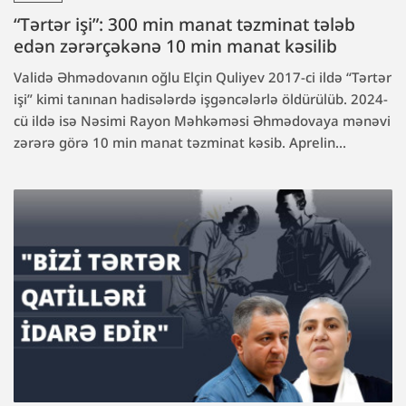
“Tərtər işi”: 300 min manat təzminat tələb
edən zərərçəkənə 10 min manat kəsilib
Validə Əhmədovanın oğlu Elçin Quliyev 2017-ci ildə “Tərtər
işi” kimi tanınan hadisələrdə işgəncələrlə öldürülüb. 2024-
cü ildə isə Nəsimi Rayon Məhkəməsi Əhmədovaya mənəvi
zərərə görə 10 min manat təzminat kəsib. Aprelin...