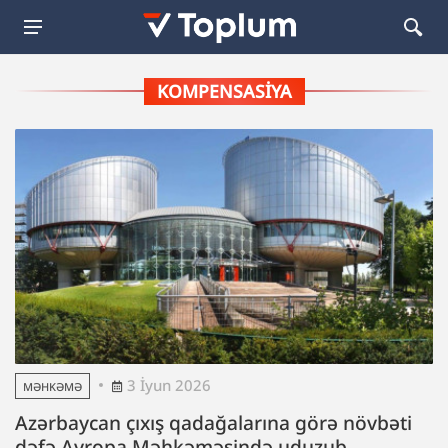
KOMPENSASIYA
3 İyun 2026
MƏHKƏMƏ
Azərbaycan çıxış qadağalarına görə növbəti
dəfə Avropa Məhkəməsində uduzub