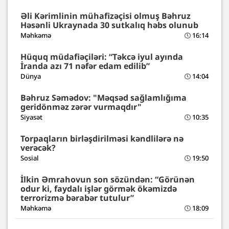
Əli Kərimlinin mühafizəçisi olmuş Bəhruz
Həsənli Ukraynada 30 sutkalıq həbs olunub
Məhkəmə
16:14
Hüquq müdafiəçiləri: “Təkcə iyul ayında
İranda azı 71 nəfər edam edilib”
Dünya
14:04
Bəhruz Səmədov: "Məqsəd sağlamlığıma
geridönməz zərər vurmaqdır"
Siyasət
10:35
Torpaqların birləşdirilməsi kəndlilərə nə
verəcək?
Sosial
19:50
İlkin Əmrahovun son sözündən: “Görünən
odur ki, faydalı işlər görmək ökəmizdə
terrorizmə bərabər tutulur”
Məhkəmə
18:09