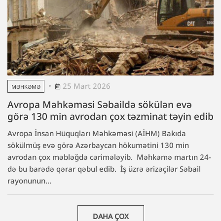
25 Mart 2026
MƏHKƏMƏ
Avropa Məhkəməsi Səbaildə sökülən evə
görə 130 min avrodan çox təzminat təyin edib
Avropa İnsan Hüquqları Məhkəməsi (AİHM) Bakıda
sökülmüş evə görə Azərbaycan hökumətini 130 min
avrodan çox məbləğdə cərimələyib. Məhkəmə martın 24-
də bu barədə qərar qəbul edib. İş üzrə ərizəçilər Səbail
rayonunun...
DAHA ÇOX