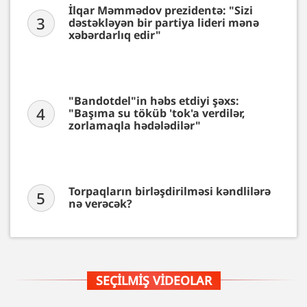
İlqar Məmmədov prezidentə: "Sizi
3
dəstəkləyən bir partiya lideri mənə
xəbərdarlıq edir"
"Bandotdel"in həbs etdiyi şəxs:
4
"Başıma su töküb 'tok'a verdilər,
zorlamaqla hədələdilər"
Torpaqların birləşdirilməsi kəndlilərə
5
nə verəcək?
SEÇILMIŞ VIDEOLAR