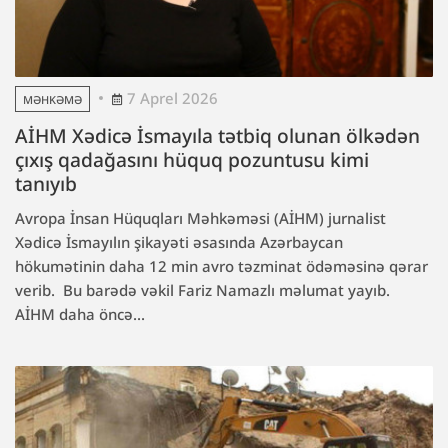
7 Aprel 2026
MƏHKƏMƏ
AİHM Xədicə İsmayıla tətbiq olunan ölkədən
çıxış qadağasını hüquq pozuntusu kimi
tanıyıb
Avropa İnsan Hüquqları Məhkəməsi (AİHM) jurnalist
Xədicə İsmayılın şikayəti əsasında Azərbaycan
hökumətinin daha 12 min avro təzminat ödəməsinə qərar
verib. Bu barədə vəkil Fariz Namazlı məlumat yayıb.
AİHM daha öncə...