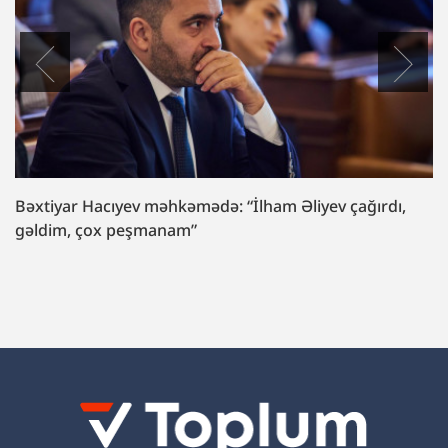
Bəxtiyar Hacıyev məhkəmədə: “İlham Əliyev çağırdı,
gəldim, çox peşmanam”