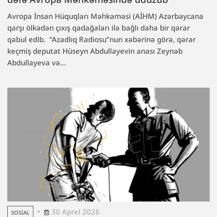
Avropa İnsan Hüquqları Məhkəməsi (AİHM) Azərbaycana
qarşı ölkədən çıxış qadağaları ilə bağlı daha bir qərar
qəbul edib. “Azadlıq Radiosu”nun xəbərinə görə, qərar
keçmiş deputat Hüseyn Abdullayevin anası Zeynəb
Abdullayeva və...
30 Aprel 2026
SOSIAL