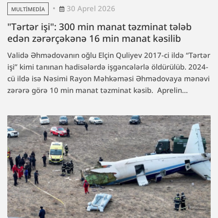
30 Aprel 2026
MULTIMEDIA
"Tərtər işi": 300 min manat təzminat tələb
edən zərərçəkənə 16 min manat kəsilib
Validə Əhmədovanın oğlu Elçin Quliyev 2017-ci ildə “Tərtər
işi” kimi tanınan hadisələrdə işgəncələrlə öldürülüb. 2024-
cü ildə isə Nəsimi Rayon Məhkəməsi Əhmədovaya mənəvi
zərərə görə 10 min manat təzminat kəsib. Aprelin...