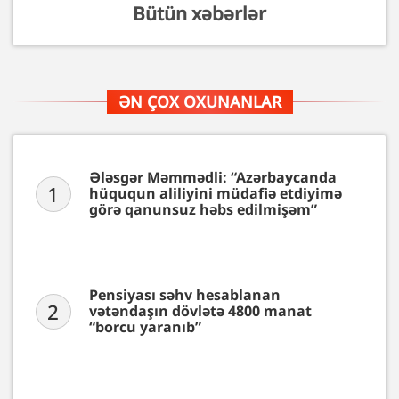
Bütün xəbərlər
ƏN ÇOX OXUNANLAR
Ələsgər Məmmədli: “Azərbaycanda
1
hüququn aliliyini müdafiə etdiyimə
görə qanunsuz həbs edilmişəm”
Pensiyası səhv hesablanan
2
vətəndaşın dövlətə 4800 manat
“borcu yaranıb”