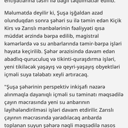
ehtiyatlarına təsiri ilə bağlı təqdimatlar edilib.
Məlumatda deyilir ki, Şuşa işğaldan azad
olunduqdan sonra şəhəri su ilə təmin edən Kiçik
Kirs və Zarıslı mənbələrinin fəaliyyəti qısa
müddət ərzində bərpa edilib, magistral
kəmərlərdə və su anbarlarında təmir-bərpa işləri
həyata keçirilib. Şəhər ərazisində davam edən
abadlıq-quruculuq və tikinti-quraşdırma işləri,
yeni tikiləcək yaşayış və qeyri-yaşayış obyektləri
içməli suya tələbatı xeyli artıracaq.
"Şuşa şəhərinin perspektiv inkişafı nəzərə
alınmaqla dayanıqlı içməli su təminatı məqsədilə
çayın məcrasında yeni su anbarının
layihələndirilməsi işləri davam etdirilir. Zarıslı
çayının məcrasında yaradılacaq anbarda
toplanan suyun şəhərə nəqli məqsədilə nasos