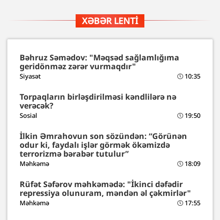
XƏBƏR LENTI
Bəhruz Səmədov: "Məqsəd sağlamlığıma
geridönməz zərər vurmaqdır"
Siyasət
10:35
Torpaqların birləşdirilməsi kəndlilərə nə
verəcək?
Sosial
19:50
İlkin Əmrahovun son sözündən: “Görünən
odur ki, faydalı işlər görmək ökəmizdə
terrorizmə bərabər tutulur”
Məhkəmə
18:09
Rüfət Səfərov məhkəmədə: "İkinci dəfədir
repressiya olunuram, məndən əl çəkmirlər"
Məhkəmə
17:55