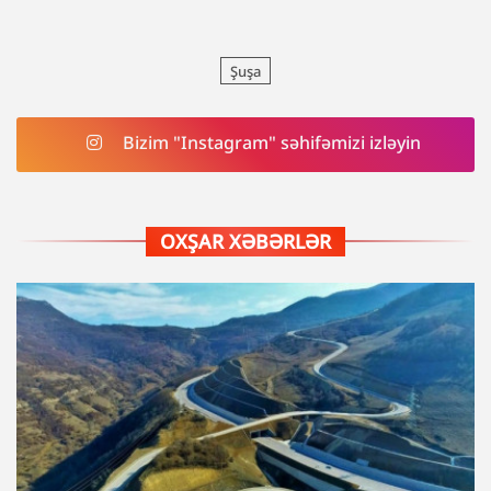
Şuşa
Bizim "Instagram" səhifəmizi izləyin
OXŞAR XƏBƏRLƏR