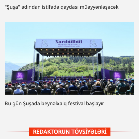
"Şuşa" adından istifadə qaydası müəyyənləşəcək
Bu gün Şuşada beynəlxalq festival başlayır
REDAKTORUN TÖVSIYƏLƏRI