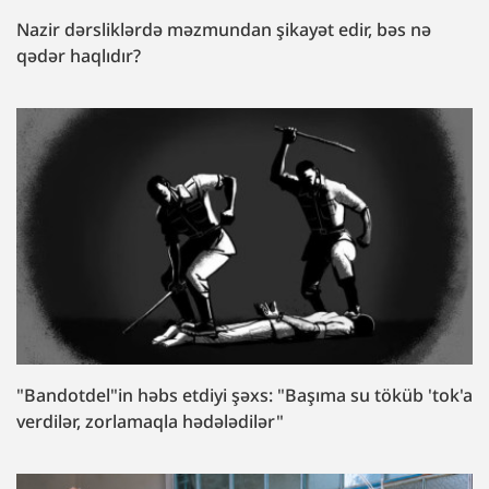
Nazir dərsliklərdə məzmundan şikayət edir, bəs nə
qədər haqlıdır?
"Bandotdel"in həbs etdiyi şəxs: "Başıma su töküb 'tok'a
verdilər, zorlamaqla hədələdilər"