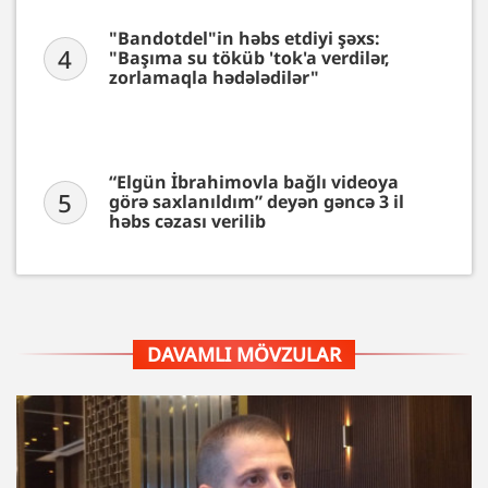
"Bandotdel"in həbs etdiyi şəxs:
4
"Başıma su töküb 'tok'a verdilər,
zorlamaqla hədələdilər"
“Elgün İbrahimovla bağlı videoya
5
görə saxlanıldım” deyən gəncə 3 il
həbs cəzası verilib
DAVAMLI MÖVZULAR