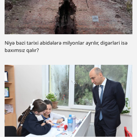
Niyə bəzi tarixi abidələrə milyonlar ayrılır, digərləri isə
baxımsız qalır?