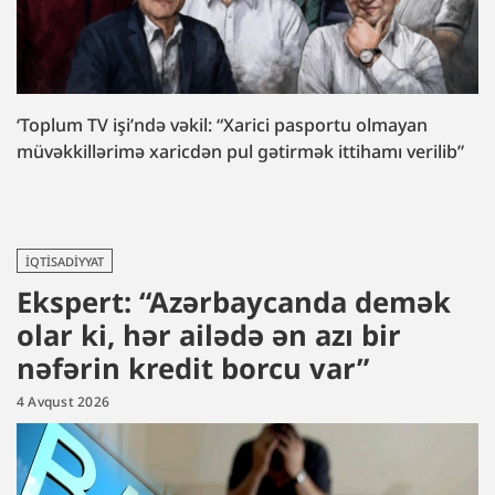
‘Toplum TV işi’ndə vəkil: “Xarici pasportu olmayan
müvəkkillərimə xaricdən pul gətirmək ittihamı verilib”
İQTISADIYYAT
Ekspert: “Azərbaycanda demək
olar ki, hər ailədə ən azı bir
nəfərin kredit borcu var”
4 Avqust 2026