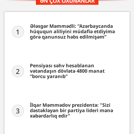
ƏN ÇOX OXUNANLAR
Ələsgər Məmmədli: “Azərbaycanda
1
hüququn aliliyini müdafiə etdiyimə
görə qanunsuz həbs edilmişəm”
Pensiyası səhv hesablanan
2
vətəndaşın dövlətə 4800 manat
“borcu yaranıb”
İlqar Məmmədov prezidentə: "Sizi
3
dəstəkləyən bir partiya lideri mənə
xəbərdarlıq edir"