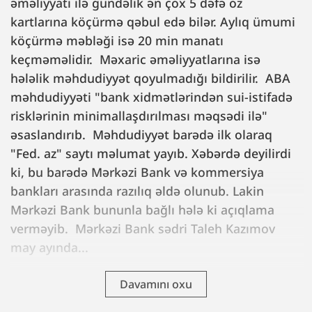
əməliyyatı ilə gündəlik ən çox 5 dəfə öz
kartlarına köçürmə qəbul edə bilər. Aylıq ümumi
köçürmə məbləği isə 20 min manatı
keçməməlidir. Məxaric əməliyyatlarına isə
hələlik məhdudiyyət qoyulmadığı bildirilir. ABA
məhdudiyyəti "bank xidmətlərindən sui-istifadə
risklərinin minimallaşdırılması məqsədi ilə"
əsaslandırıb. Məhdudiyyət barədə ilk olaraq
"Fed. az" saytı məlumat yayıb. Xəbərdə deyilirdi
ki, bu barədə Mərkəzi Bank və kommersiya
bankları arasında razılıq əldə olunub. Lakin
Mərkəzi Bank bununla bağlı hələ ki açıqlama
verməyib. Mərkəzi Bank sədri Taleh Kazımov
may ayında...
Davamını oxu