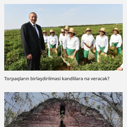
Torpaqların birləşdirilməsi kəndlilərə nə verəcək?