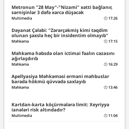
Metronun "28 May"-"Nizami" xətti bağlanır,
sərnişinlər 3 dəfə xərcə düşəcək
Multimedia
17:26
Dəyanət Çələbi: "Zərərçəkmiş kimi təqdim
olunan şəxslə heç bir insidentim olmayıb"
Məhkəmə
17:15
Məhkəmə həbsdə olan ictimai fəalın cəzasını
ağırlaşdırıb
Məhkəmə
16:29
Apellyasiya Məhkəməsi erməni məhbuslar
barədə hökmü qüvvədə saxlayıb
Məhkəmə
13:46
Kartdan-karta köçürmələrə limit: Xeyriyyə
ianələri risk altındadır?
Multimedia
11:04