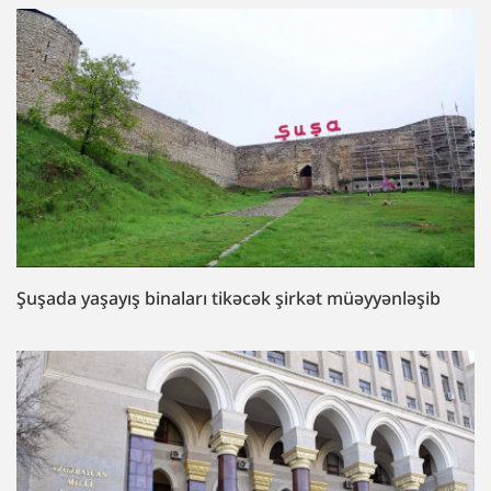
Şuşada yaşayış binaları tikəcək şirkət müəyyənləşib