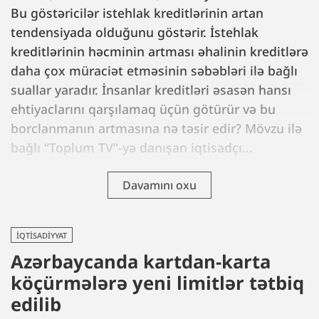
Bu göstəricilər istehlak kreditlərinin artan
tendensiyada olduğunu göstərir. İstehlak
kreditlərinin həcminin artması əhalinin kreditlərə
daha çox müraciət etməsinin səbəbləri ilə bağlı
suallar yaradır. İnsanlar kreditləri əsasən hansı
ehtiyaclarını qarşılamaq üçün götürür və bu
borclanmanın artmasına nə təsir edir? Mövzu ilə
bağlı “Toplum TV”-yə danışan iqtisadçı...
Davamını oxu
İQTISADIYYAT
Azərbaycanda kartdan-karta
köçürmələrə yeni limitlər tətbiq
edilib