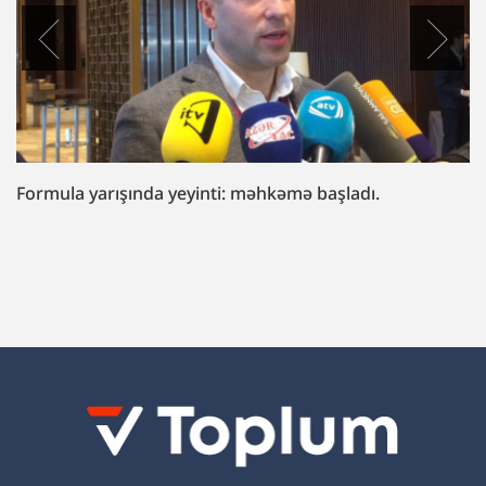
“Fazil Mustafaya sui-qəsd işi”ndə müttəhim:
“Hədələdilər ki, qol çəkməsən, arvadını bura
gətirəcəyik”