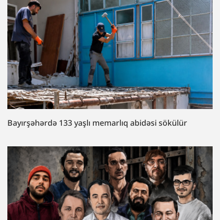
Bayırşəhərdə 133 yaşlı memarlıq abidəsi sökülür