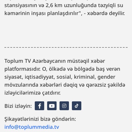
stansiyasının və 2,6 km uzunluğunda təzyiqli su
kəmərinin inşası planlaşdırılır", - xəbərdə deyilir.
Toplum TV Azərbaycanın müstəqil xəbər
platformasıdır. O, ölkədə və bölgədə baş verən
siyasət, iqtisadiyyat, sosial, kriminal, gender
mövzularında xəbərləri dəqiq və qərəzsiz şəkildə
izləyicilərimizə çatdırır.
Bizi izləyin:
Şikayətlərinizi bizə göndərin:
info@toplummedia.tv