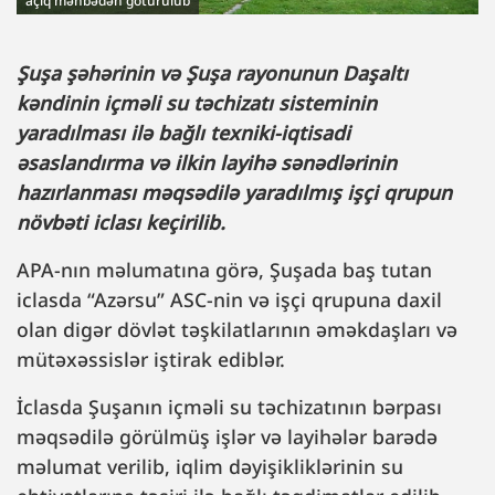
açıq mənbədən götürülüb
Şuşa şəhərinin və Şuşa rayonunun Daşaltı
kəndinin içməli su təchizatı sisteminin
yaradılması ilə bağlı texniki-iqtisadi
əsaslandırma və ilkin layihə sənədlərinin
hazırlanması məqsədilə yaradılmış işçi qrupun
növbəti iclası keçirilib.
APA-nın məlumatına görə, Şuşada baş tutan
iclasda “Azərsu” ASC-nin və işçi qrupuna daxil
olan digər dövlət təşkilatlarının əməkdaşları və
mütəxəssislər iştirak ediblər.
İclasda Şuşanın içməli su təchizatının bərpası
məqsədilə görülmüş işlər və layihələr barədə
məlumat verilib, iqlim dəyişikliklərinin su