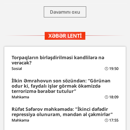
Davamını oxu
XƏBƏR LENTI
Torpaqların birləşdirilməsi kəndlilərə nə
verəcək?
Sosial
19:50
İlkin Əmrahovun son sözündən: “Görünən
odur ki, faydalı işlər görmək ökəmizdə
terrorizmə bərabər tutulur”
Məhkəmə
18:09
Rüfət Səfərov məhkəmədə: "İkinci dəfədir
repressiya olunuram, məndən əl çəkmirlər"
Məhkəmə
17:55