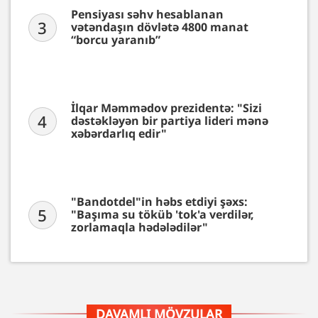
Pensiyası səhv hesablanan
3
vətəndaşın dövlətə 4800 manat
“borcu yaranıb”
İlqar Məmmədov prezidentə: "Sizi
4
dəstəkləyən bir partiya lideri mənə
xəbərdarlıq edir"
"Bandotdel"in həbs etdiyi şəxs:
5
"Başıma su töküb 'tok'a verdilər,
zorlamaqla hədələdilər"
DAVAMLI MÖVZULAR