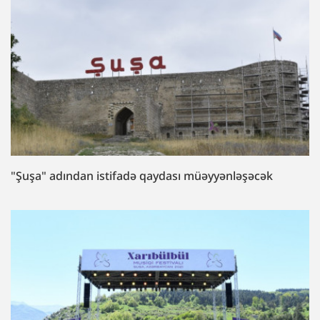
"Şuşa" adından istifadə qaydası müəyyənləşəcək