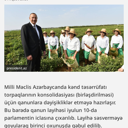
president.az
Milli Məclis Azərbaycanda kənd təsərrüfatı
torpaqlarının konsolidasiyası (birləşdirilməsi)
üçün qanunlara dəyişikliklər etməyə hazırlaşır.
Bu barədə qanun layihəsi iyulun 10-da
parlamentin iclasına çıxarılıb. Layihə səsverməyə
qoyularaq birinci oxunuşda qəbul edilib.