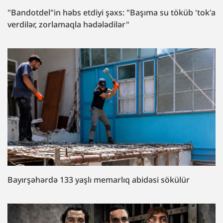
"Bandotdel"in həbs etdiyi şəxs: "Başıma su töküb 'tok'a
verdilər, zorlamaqla hədələdilər"
Bayırşəhərdə 133 yaşlı memarlıq abidəsi sökülür