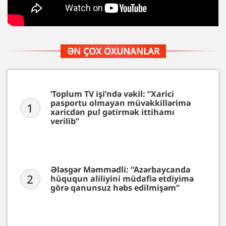
ƏN ÇOX OXUNANLAR
‘Toplum TV işi’ndə vəkil: “Xarici
pasportu olmayan müvəkkillərimə
1
xaricdən pul gətirmək ittihamı
verilib”
Ələsgər Məmmədli: “Azərbaycanda
2
hüququn aliliyini müdafiə etdiyimə
görə qanunsuz həbs edilmişəm”