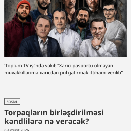
‘Toplum TV işi’ndə vəkil: “Xarici pasportu olmayan
müvəkkillərimə xaricdən pul gətirmək ittihamı verilib”
SOSIAL
Torpaqların birləşdirilməsi
kəndlilərə nə verəcək?
6 Avqust 2026