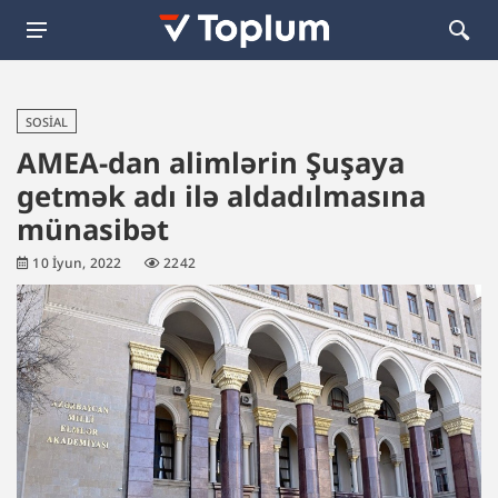
SOSIAL
AMEA-dan alimlərin Şuşaya
getmək adı ilə aldadılmasına
münasibət
10 İyun, 2022
2242