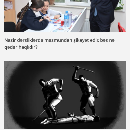
Nazir dərsliklərdə məzmundan şikayət edir, bəs nə
qədər haqlıdır?