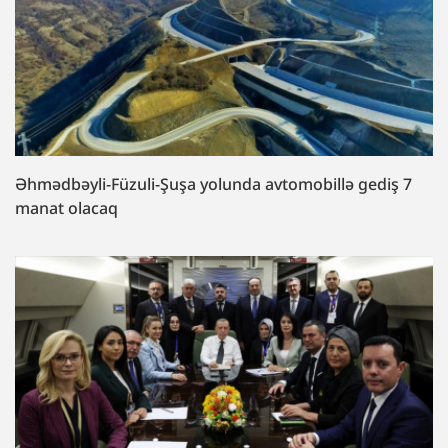
Əhmədbəyli-Füzuli-Şuşa yolunda avtomobillə gediş 7
manat olacaq