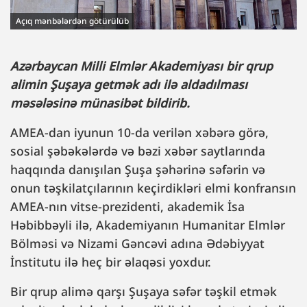
Açıq mənbələrdən götürülüb
Azərbaycan Milli Elmlər Akademiyası bir qrup
alimin Şuşaya getmək adı ilə aldadılması
məsələsinə münasibət bildirib.
AMEA-dan iyunun 10-da verilən xəbərə görə,
sosial şəbəkələrdə və bəzi xəbər saytlarında
haqqında danışılan Şuşa şəhərinə səfərin və
onun təşkilatçılarının keçirdikləri elmi konfransın
AMEA-nın vitse-prezidenti, akademik İsa
Həbibbəyli ilə, Akademiyanın Humanitar Elmlər
Bölməsi və Nizami Gəncəvi adına Ədəbiyyat
İnstitutu ilə heç bir əlaqəsi yoxdur.
Bir qrup alimə qarşı Şuşaya səfər təşkil etmək