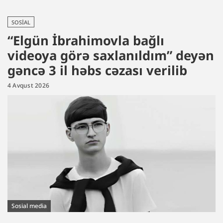
SOSIAL
“Elgün İbrahimovla bağlı
videoya görə saxlanıldım” deyən
gəncə 3 il həbs cəzası verilib
4 Avqust 2026
Sosial media