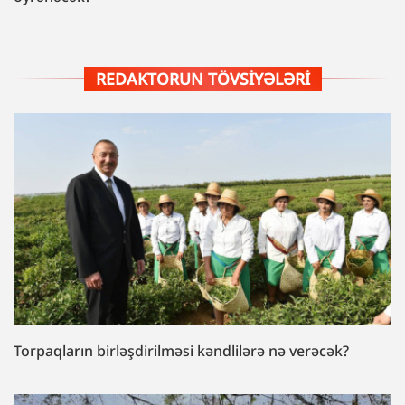
REDAKTORUN TÖVSIYƏLƏRI
Torpaqların birləşdirilməsi kəndlilərə nə verəcək?