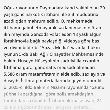
Oğuz rayonunun Dəymədərə kənd sakini olan 20
yaşlı gənc narkotik ittihamı ilə 3 il müddətinə
azadlıqdan məhrum edilib. O, məhkəmədə
ittihamı qəbul etməyərək saxlanılmasının ötən
ilin mayında Gəncədə vəfat edən 18 yaşlı Elgün
İbrahimovla bağlı paylaşdığı videoya görə baş
verdiyini bildirib. "Abzas Media" yazır ki, hökm
iyunun 5-də Bakı Ağır Cinayətlər Məhkəməsində
hakim Hüseyn Hüseynlinin sədrliyi ilə çıxarılıb.
İttihama görə, gənc satış məqsədi olmadan
5,586 qram metamfetamin əldə edib, saxlayıb və
daşıyıb. İstintaq materiallarında qeyd olunur ki,
o, 2025-ci ildə Bakının Nizami rayonunda "özünü
şübhəli apardığına" görə polis əməkdaşları
tərəfindən saxlanılıb. İttiham aktına əsasən, 24-
cü Polis Şöbəsində aparılan şəxsi axtarış...