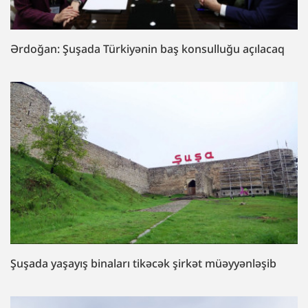
Ərdoğan: Şuşada Türkiyənin baş konsulluğu açılacaq
Şuşada yaşayış binaları tikəcək şirkət müəyyənləşib