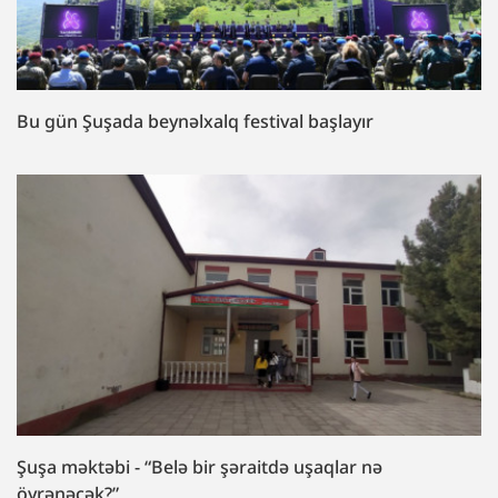
Bu gün Şuşada beynəlxalq festival başlayır
Şuşa məktəbi - “Belə bir şəraitdə uşaqlar nə
öyrənəcək?”