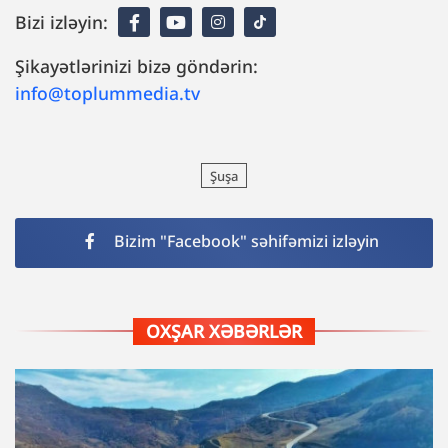
Bizi izləyin:
Şikayətlərinizi bizə göndərin:
info@toplummedia.tv
Şuşa
Bizim "Facebook" səhifəmizi izləyin
OXŞAR XƏBƏRLƏR