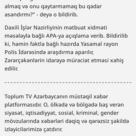
almaq və onu qaytarmamaq bu qədər
asandırmı?” - deyə o bildirib.
Daxili İşlər Nazirliyinin mətbuat xidməti
məsələylə bağlı APA-ya açıqlama verib. Bildirilib
ki, həmin faktla bağlı hazırda Yasamal rayon
Polis İdarəsində araşdırma aparılır,
Zərərçəkənlərin idarəyə müraciət etməsi xahiş
edilir.
Toplum TV Azərbaycanın müstəqil xəbər
platformasıdır. O, ölkədə və bölgədə baş verən
siyasət, iqtisadiyyat, sosial, kriminal, gender
mövzularında xəbərləri dəqiq və qərəzsiz şəkildə
izləyicilərimizə çatdırır.