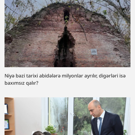
Niyə bəzi tarixi abidələrə milyonlar ayrılır, digərləri isə
baxımsız qalır?