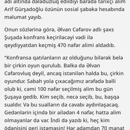
adı altında dələduzluq edildiyi barədə tarixçi alim
Arif Gürşadoğlu özünün sosial şəbəkə hesabında
məlumat yayıb.
Onun sözlərinə görə, Əlvan Cəfərov adlı şəxs
Şuşada konfrans keçiriləcəyi vədi ilə
qeydiyyatdan keçmiş 470 nəfər alimi aldadıb.
“Konfransa qatılanların az olduğunu bilərək belə
bir çirkin oyun qurulub. Bəlkə də Əlvan
Cəfərovluq deyil, ancaq istənilən halda bu, çirkin
oyundur. Sabah yola çıxacağımız ərəfədə bəlli
olub ki, cəmi 100 nəfər seçilmiş alim bu gün
Şuşaya gedib. Kim seçib, necə seçib, bu, başqa
sualdır. Və bu sualların da cavabı aydınlaşacaq.
Gedənlərin içində bir ailədən 4 nəfər, hətta alim
olmayanlar da var. İndi də yazıb ki, heç kim
ödənişini geri istəməsin! Hər adamdan 70 manat