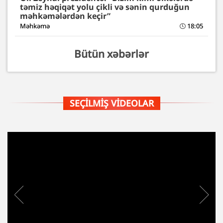
təmiz həqiqət yolu çikli və sənin qurduğun
məhkəmələrdən keçir”
Məhkəmə
18:05
Bütün xəbərlər
SEÇILMIŞ VIDEOLAR