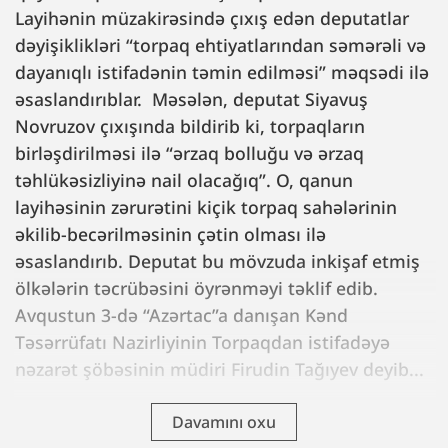
Layihənin müzakirəsində çıxış edən deputatlar
dəyişiklikləri “torpaq ehtiyatlarından səmərəli və
dayanıqlı istifadənin təmin edilməsi” məqsədi ilə
əsaslandırıblar. Məsələn, deputat Siyavuş
Novruzov çıxışında bildirib ki, torpaqların
birləşdirilməsi ilə “ərzaq bolluğu və ərzaq
təhlükəsizliyinə nail olacağıq”. O, qanun
layihəsinin zərurətini kiçik torpaq sahələrinin
əkilib-becərilməsinin çətin olması ilə
əsaslandırıb. Deputat bu mövzuda inkişaf etmiş
ölkələrin təcrübəsini öyrənməyi təklif edib.
Avqustun 3-də “Azərtac”a danışan Kənd
Təsərrüfatı Nazirliyinin Torpaqdan istifadəyə
nəzarət şöbəsinin müdiri Firudin Tağıyev deyib...
Davamını oxu