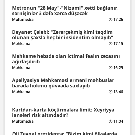
Metronun "28 May"-"Nizami" xətti bağlanır,
sərnişinlər 3 dəfə xərcə düşəcək
Multimedia
17:26
Dəyanət Çələbi: "Zərərçəkmiş kimi təqdim
olunan şəxslə heç bir insidentim olmayıb"
Məhkəmə
17:15
Məhkəmə həbsdə olan ictimai fəalın cəzasını
ağırlaşdırıb
Məhkəmə
16:29
Apellyasiya Məhkəməsi erməni məhbuslar
barədə hökmü qüvvədə saxlayıb
Məhkəmə
13:46
Kartdan-karta köçürmələrə limit: Xeyriyyə
ianələri risk altındadır?
Multimedia
11:04
Əli Zeynal prezidentə: “Bizim kimi ölkələrdə