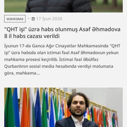
17 İyun 2026
MƏHKƏMƏ
"QHT işi" üzrə həbs olunmuş Asəf Əhmədova
8 il həbs cəzası verildi
İyunun 17-də Gəncə Ağır Cinayətlər Məhkəməsində "QHT
işi" üzrə həbsdə olan ictimai fəal Asəf Əhmədovun yekun
məhkəmə prosesi keçirilib. İctimai fəal Əbülfəz
Qurbanlının sosial media hesabında verdiyi məlumata
görə, məhkəmə...