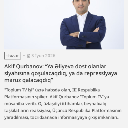
3 İyun 2026
SIYASƏT
Akif Qurbanov: “Ya Əliyevə dost olanlar
siyahısına qoşulacaqdıq, ya da repressiyaya
məruz qalacaqdıq”
"Toplum TV işi" üzrə həbsdə olan, III Respublika
Platformasının spikeri Akif Qurbanov "Toplum TV”yə
müsahibə verib. O, üzləşdiyi ittihamlar, beynəlxalq
təşkilatların reaksiyası, Üçüncü Respublika Platformasının
yaradılması, təcridxanada informasiyaya çıxış imkanları...