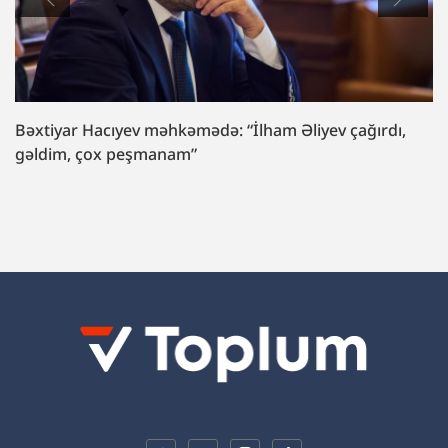
Əliyev çağırdı,
Formula yarışında yeyinti: məhkəmə b