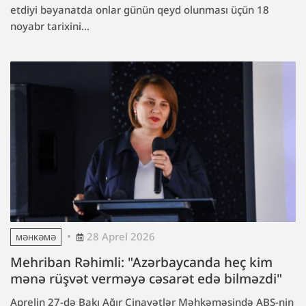
etdiyi bəyanatda onlar günün qeyd olunması üçün 18
noyabr tarixini...
28 Aprel 2026
MƏHKƏMƏ
Mehriban Rəhimli: "Azərbaycanda heç kim
mənə rüşvət verməyə cəsarət edə bilməzdi"
Aprelin 27-də Bakı Ağır Cinayətlər Məhkəməsində ABŞ-nin