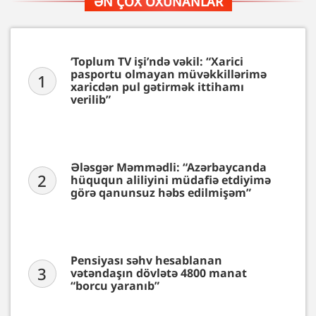
ƏN ÇOX OXUNANLAR
‘Toplum TV işi’ndə vəkil: “Xarici
pasportu olmayan müvəkkillərimə
1
xaricdən pul gətirmək ittihamı
verilib”
Ələsgər Məmmədli: “Azərbaycanda
2
hüququn aliliyini müdafiə etdiyimə
görə qanunsuz həbs edilmişəm”
Pensiyası səhv hesablanan
3
vətəndaşın dövlətə 4800 manat
“borcu yaranıb”