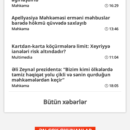
Məhkəmə
16:29
Apellyasiya Məhkəməsi erməni məhbuslar
barədə hökmü qüvvədə saxlayıb
Məhkəmə
13:46
Kartdan-karta köçürmələrə limit: Xeyriyyə
ianələri risk altındadır?
Multimedia
11:04
Əli Zeynal prezidentə: “Bizim kimi ölkələrdə
təmiz həqiqət yolu çikli və sənin qurduğun
məhkəmələrdən keçir”
Məhkəmə
18:05
Bütün xəbərlər