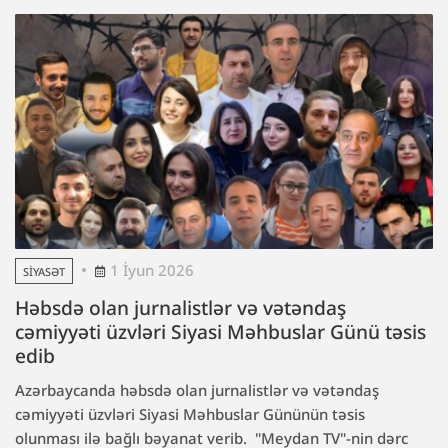
1 İyun 2026
SIYASƏT
Həbsdə olan jurnalistlər və vətəndaş
cəmiyyəti üzvləri Siyasi Məhbuslar Günü təsis
edib
Azərbaycanda həbsdə olan jurnalistlər və vətəndaş
cəmiyyəti üzvləri Siyasi Məhbuslar Gününün təsis
olunması ilə bağlı bəyanat verib. "Meydan TV"-nin dərc