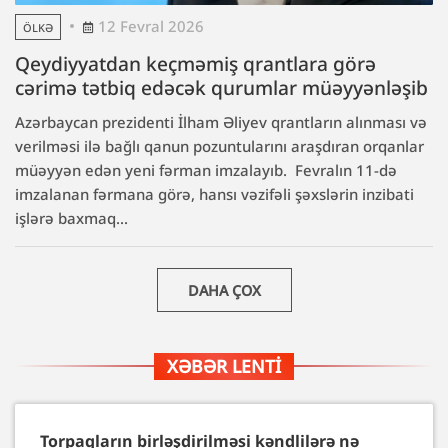
12 Fevral 2026
ÖLKƏ
Qeydiyyatdan keçməmiş qrantlara görə
cərimə tətbiq edəcək qurumlar müəyyənləşib
Azərbaycan prezidenti İlham Əliyev qrantların alınması və
verilməsi ilə bağlı qanun pozuntularını araşdıran orqanlar
müəyyən edən yeni fərman imzalayıb. Fevralın 11-də
imzalanan fərmana görə, hansı vəzifəli şəxslərin inzibati
işlərə baxmaq...
DAHA ÇOX
XƏBƏR LENTI
Torpaqların birləşdirilməsi kəndlilərə nə