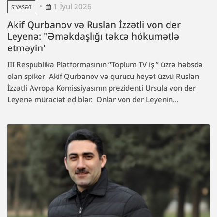
1 İyul 2026
SIYASƏT
Akif Qurbanov və Ruslan İzzətli von der
Leyenə: "Əməkdaşlığı təkcə hökumətlə
etməyin"
III Respublika Platformasının “Toplum TV işi” üzrə həbsdə
olan spikeri Akif Qurbanov və qurucu heyət üzvü Ruslan
İzzətli Avropa Komissiyasının prezidenti Ursula von der
Leyenə müraciət ediblər. Onlar von der Leyenin...