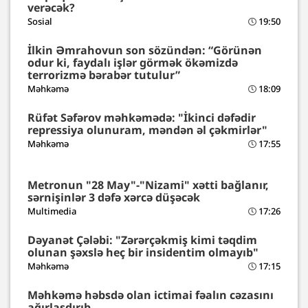
verəcək?
Sosial
19:50
İlkin Əmrahovun son sözündən: “Görünən
odur ki, faydalı işlər görmək ökəmizdə
terrorizmə bərabər tutulur”
Məhkəmə
18:09
Rüfət Səfərov məhkəmədə: "İkinci dəfədir
repressiya olunuram, məndən əl çəkmirlər"
Məhkəmə
17:55
Metronun "28 May"-"Nizami" xətti bağlanır,
sərnişinlər 3 dəfə xərcə düşəcək
Multimedia
17:26
Dəyanət Çələbi: "Zərərçəkmiş kimi təqdim
olunan şəxslə heç bir insidentim olmayıb"
Məhkəmə
17:15
Məhkəmə həbsdə olan ictimai fəalın cəzasını
ağırlaşdırıb