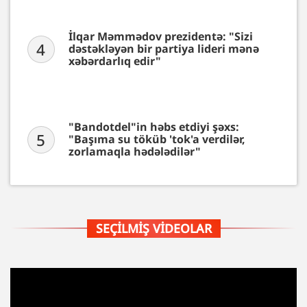
İlqar Məmmədov prezidentə: "Sizi
4
dəstəkləyən bir partiya lideri mənə
xəbərdarlıq edir"
"Bandotdel"in həbs etdiyi şəxs:
5
"Başıma su töküb 'tok'a verdilər,
zorlamaqla hədələdilər"
SEÇILMIŞ VIDEOLAR