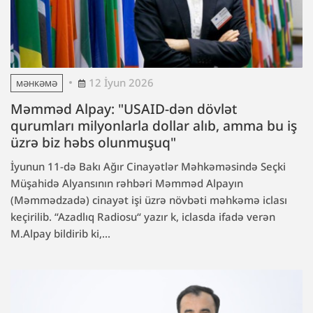
12 İyun 2026
MƏHKƏMƏ
Məmməd Alpay: "USAID-dən dövlət
qurumları milyonlarla dollar alıb, amma bu iş
üzrə biz həbs olunmuşuq"
İyunun 11-də Bakı Ağır Cinayətlər Məhkəməsində Seçki
Müşahidə Alyansının rəhbəri Məmməd Alpayın
(Məmmədzadə) cinayət işi üzrə növbəti məhkəmə iclası
keçirilib. “Azadlıq Radiosu“ yazır k, iclasda ifadə verən
M.Alpay bildirib ki,...