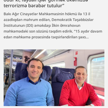
terrorizmə bərabər tutulur”
Bakı Ağır Cinayətlər Məhkəməsinin hökmü ilə 13 il
azadlıqdan məhrum edilən, Demokratik Təşəbbüslər
İnstitutunun (IDI) əməkdaşı İlkin Əmrahovun
məhkəmədəki son sözünü təqdim edirik. “15 aydır davam
edən məhkəmə prosesində təqsirləndirilən şəxs...