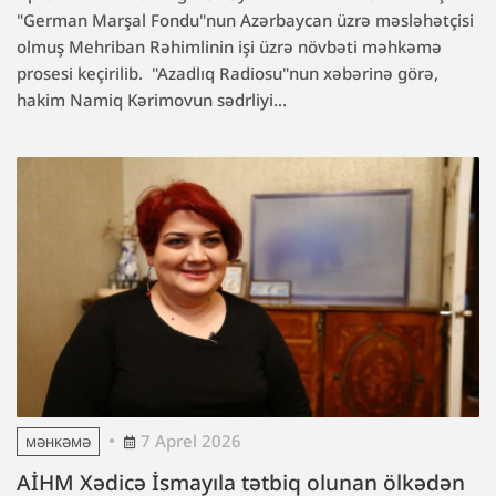
"German Marşal Fondu"nun Azərbaycan üzrə məsləhətçisi
olmuş Mehriban Rəhimlinin işi üzrə növbəti məhkəmə
prosesi keçirilib. "Azadlıq Radiosu"nun xəbərinə görə,
hakim Namiq Kərimovun sədrliyi...
7 Aprel 2026
MƏHKƏMƏ
AİHM Xədicə İsmayıla tətbiq olunan ölkədən