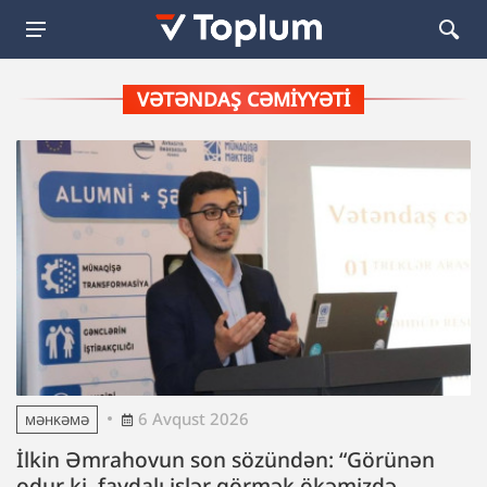
VƏTƏNDAŞ CƏMIYYƏTI
6 Avqust 2026
MƏHKƏMƏ
İlkin Əmrahovun son sözündən: “Görünən
odur ki, faydalı işlər görmək ökəmizdə