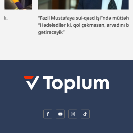
“Fazil Mustafaya sui-qəsd işi”ndə müttəhim:
“Hədələdilər ki, qol çəkməsən, arvadını bura
gətirəcəyik”