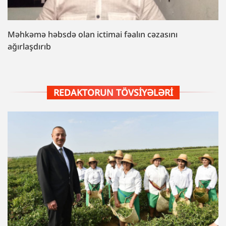
Məhkəmə həbsdə olan ictimai fəalın cəzasını
ağırlaşdırıb
REDAKTORUN TÖVSIYƏLƏRI