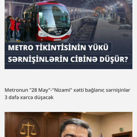
Metronun "28 May"-"Nizami" xətti bağlanır, sərnişinlər
3 dəfə xərcə düşəcək