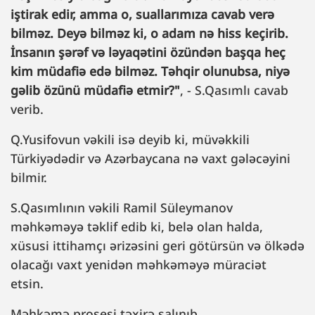
iştirak edir, amma o, suallarımıza cavab verə
bilməz. Deyə bilməz ki, o adam nə hiss keçirib.
İnsanın şərəf və ləyaqətini özündən başqa heç
kim müdafiə edə bilməz. Təhqir olunubsa, niyə
gəlib özünü müdafiə etmir?"
, - S.Qasımlı cavab
verib.
Q.Yusifovun vəkili isə deyib ki, müvəkkili
Türkiyədədir və Azərbaycana nə vaxt gələcəyini
bilmir.
S.Qasımlının vəkili Ramil Süleymanov
məhkəməyə təklif edib ki, belə olan halda,
xüsusi ittihamçı ərizəsini geri götürsün və ölkədə
olacağı vaxt yenidən məhkəməyə müraciət
etsin.
Məhkəmə prosesi təxirə salınıb.