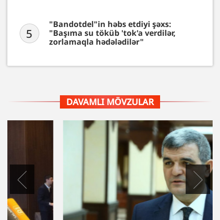
"Bandotdel"in həbs etdiyi şəxs:
5
"Başıma su töküb 'tok'a verdilər,
zorlamaqla hədələdilər"
DAVAMLI MÖVZULAR