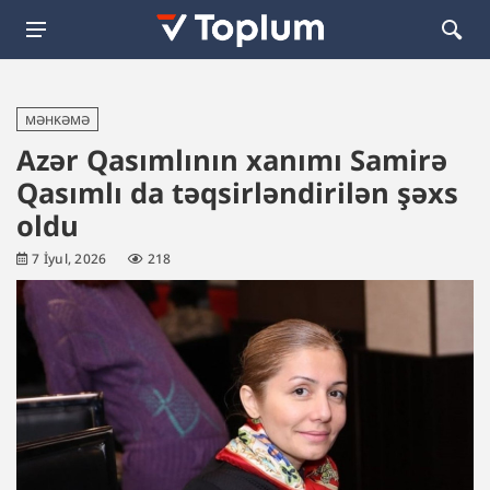
MƏHKƏMƏ
Azər Qasımlının xanımı Samirə
Qasımlı da təqsirləndirilən şəxs
oldu
7 İyul, 2026
218