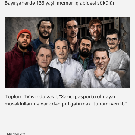
Bayırşəhərdə 133 yaşlı memarlıq abidəsi sökülür
‘Toplum TV işi’ndə vəkil: “Xarici pasportu olmayan
müvəkkillərimə xaricdən pul gətirmək ittihamı verilib”
MƏHKƏMƏ