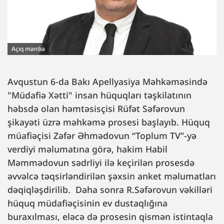
Açıq mənbə
Avqustun 6-da Bakı Apellyasiya Məhkəməsində
"Müdafiə Xətti" insan hüquqları təşkilatının
həbsdə olan həmtəsisçisi Rüfət Səfərovun
şikayəti üzrə məhkəmə prosesi başlayıb. Hüquq
müafiəçisi Zəfər Əhmədovun “Toplum TV”-yə
verdiyi məlumatına görə, hakim Habil
Məmmədovun sədrliyi ilə keçirilən prosesdə
əvvəlcə təqsirləndirilən şəxsin anket məlumatları
dəqiqləşdirilib. Daha sonra R.Səfərovun vəkilləri
hüquq müdafiəçisinin ev dustaqlığına
buraxılması, eləcə də prosesin qismən istintaqla