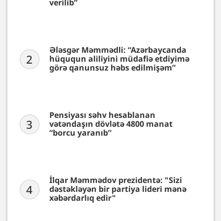
verilib”
Ələsgər Məmmədli: “Azərbaycanda
2
hüququn aliliyini müdafiə etdiyimə
görə qanunsuz həbs edilmişəm”
Pensiyası səhv hesablanan
3
vətəndaşın dövlətə 4800 manat
“borcu yaranıb”
İlqar Məmmədov prezidentə: "Sizi
4
dəstəkləyən bir partiya lideri mənə
xəbərdarlıq edir"