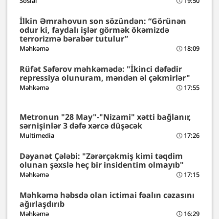
Sosial
19:50
İlkin Əmrahovun son sözündən: “Görünən
odur ki, faydalı işlər görmək ökəmizdə
terrorizmə bərabər tutulur”
Məhkəmə
18:09
Rüfət Səfərov məhkəmədə: "İkinci dəfədir
repressiya olunuram, məndən əl çəkmirlər"
Məhkəmə
17:55
Metronun "28 May"-"Nizami" xətti bağlanır,
sərnişinlər 3 dəfə xərcə düşəcək
Multimedia
17:26
Dəyanət Çələbi: "Zərərçəkmiş kimi təqdim
olunan şəxslə heç bir insidentim olmayıb"
Məhkəmə
17:15
Məhkəmə həbsdə olan ictimai fəalın cəzasını
ağırlaşdırıb
Məhkəmə
16:29