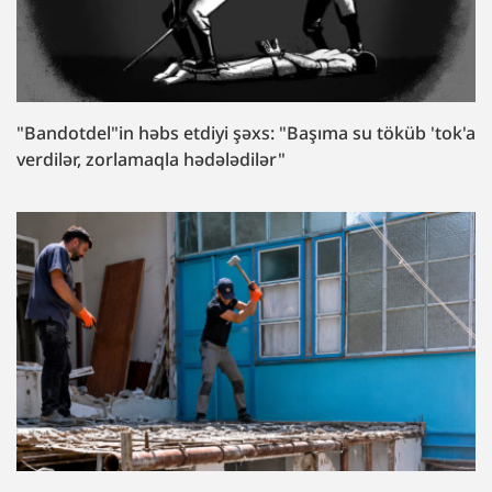
"Bandotdel"in həbs etdiyi şəxs: "Başıma su töküb 'tok'a
verdilər, zorlamaqla hədələdilər"