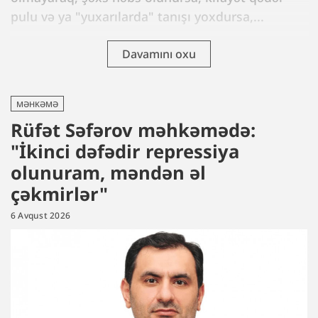
pulu və ya "yuxarılarda" tanışı yoxdursa,...
Davamını oxu
MƏHKƏMƏ
Rüfət Səfərov məhkəmədə:
"İkinci dəfədir repressiya
olunuram, məndən əl
çəkmirlər"
6 Avqust 2026