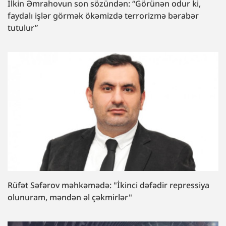
İlkin Əmrahovun son sözündən: “Görünən odur ki,
faydalı işlər görmək ökəmizdə terrorizmə bərabər
tutulur”
Rüfət Səfərov məhkəmədə: "İkinci dəfədir repressiya
olunuram, məndən əl çəkmirlər"