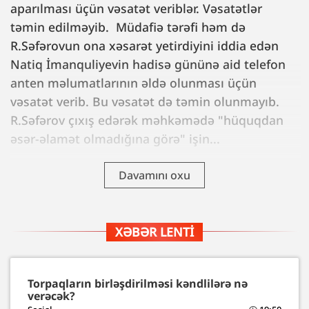
aparılması üçün vəsatət veriblər. Vəsatətlər
təmin edilməyib. Müdafiə tərəfi həm də
R.Səfərovun ona xəsarət yetirdiyini iddia edən
Natiq İmanquliyevin hadisə gününə aid telefon
anten məlumatlarının əldə olunması üçün
vəsatət verib. Bu vəsatət də təmin olunmayıb.
R.Səfərov çıxış edərək məhkəmədə "hüquqdan
əsər-əlamət olmadığına görə" işin...
Davamını oxu
XƏBƏR LENTI
Torpaqların birləşdirilməsi kəndlilərə nə
verəcək?