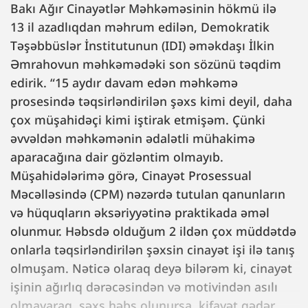
Bakı Ağır Cinayətlər Məhkəməsinin hökmü ilə
13 il azadlıqdan məhrum edilən, Demokratik
Təşəbbüslər İnstitutunun (IDI) əməkdaşı İlkin
Əmrahovun məhkəmədəki son sözünü təqdim
edirik. “15 aydır davam edən məhkəmə
prosesində təqsirləndirilən şəxs kimi deyil, daha
çox müşahidəçi kimi iştirak etmişəm. Çünki
əvvəldən məhkəmənin ədalətli mühakimə
aparacağına dair gözləntim olmayıb.
Müşahidələrimə görə, Cinayət Prosessual
Məcəlləsində (CPM) nəzərdə tutulan qanunların
və hüquqların əksəriyyətinə praktikada əməl
olunmur. Həbsdə olduğum 2 ildən çox müddətdə
onlarla təqsirləndirilən şəxsin cinayət işi ilə tanış
olmuşam. Nəticə olaraq deyə bilərəm ki, cinayət
işinin ağırlıq dərəcəsindən və motivindən asılı
olmayaraq, şəxs həbs olunursa, kifayət qədər