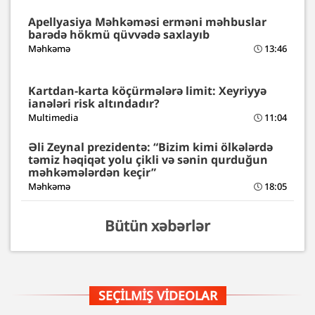
Apellyasiya Məhkəməsi erməni məhbuslar
barədə hökmü qüvvədə saxlayıb
Məhkəmə
13:46
Kartdan-karta köçürmələrə limit: Xeyriyyə
ianələri risk altındadır?
Multimedia
11:04
Əli Zeynal prezidentə: “Bizim kimi ölkələrdə
təmiz həqiqət yolu çikli və sənin qurduğun
məhkəmələrdən keçir”
Məhkəmə
18:05
Bütün xəbərlər
SEÇILMIŞ VIDEOLAR