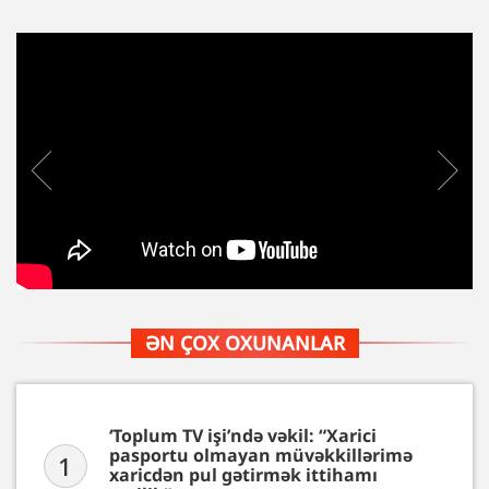
ƏN ÇOX OXUNANLAR
‘Toplum TV işi’ndə vəkil: “Xarici
pasportu olmayan müvəkkillərimə
1
xaricdən pul gətirmək ittihamı