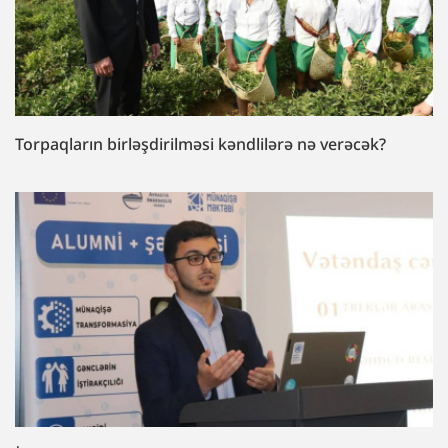
Torpaqların birləşdirilməsi kəndlilərə nə verəcək?