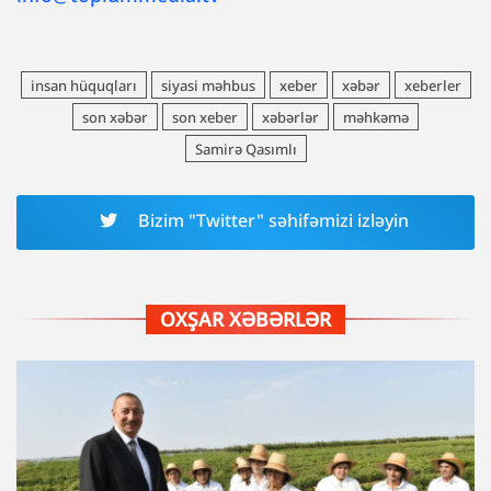
insan hüquqları
siyasi məhbus
xeber
xəbər
xeberler
son xəbər
son xeber
xəbərlər
məhkəmə
Samirə Qasımlı
Bizim "Twitter" səhifəmizi izləyin
OXŞAR XƏBƏRLƏR