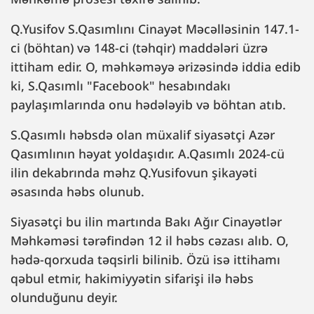
Q.Yusifov S.Qasımlını Cinayət Məcəlləsinin 147.1-
ci (böhtan) və 148-ci (təhqir) maddələri üzrə
ittiham edir. O, məhkəməyə ərizəsində iddia edib
ki, S.Qasımlı "Facebook" hesabındakı
paylaşımlarında onu hədələyib və böhtan atıb.
S.Qasımlı həbsdə olan müxalif siyasətçi Azər
Qasımlının həyat yoldaşıdır. A.Qasımlı 2024-cü
ilin dekabrında məhz Q.Yusifovun şikayəti
əsasında həbs olunub.
Siyasətçi bu ilin martında Bakı Ağır Cinayətlər
Məhkəməsi tərəfindən 12 il həbs cəzası alıb. O,
hədə-qorxuda təqsirli bilinib. Özü isə ittihamı
qəbul etmir, hakimiyyətin sifarişi ilə həbs
olunduğunu deyir.