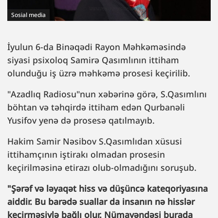
Sosial media
İyulun 6-da Binəqədi Rayon Məhkəməsində
siyasi psixoloq Samirə Qasımlının ittiham
olunduğu iş üzrə məhkəmə prosesi keçirilib.
"Azadlıq Radiosu"nun xəbərinə görə, S.Qasımlını
böhtan və təhqirdə ittiham edən Qurbanəli
Yusifov yenə də prosesə qatılmayıb.
Hakim Samir Nəsibov S.Qasımlıdan xüsusi
ittihamçının iştirakı olmadan prosesin
keçirilməsinə etirazı olub-olmadığını soruşub.
"Şərəf və ləyaqət hiss və düşüncə kateqoriyasına
aiddir. Bu barədə suallar da insanın nə hisslər
keçirməsiylə bağlı olur. Nümayəndəsi burada