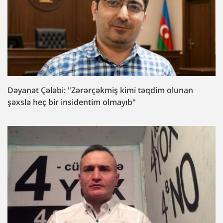
Dəyanət Çələbi: "Zərərçəkmiş kimi təqdim olunan
şəxslə heç bir insidentim olmayıb"