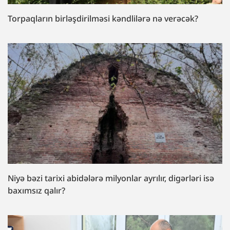
Torpaqların birləşdirilməsi kəndlilərə nə verəcək?
Niyə bəzi tarixi abidələrə milyonlar ayrılır, digərləri isə
baxımsız qalır?