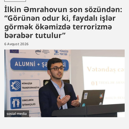
İlkin Əmrahovun son sözündən:
“Görünən odur ki, faydalı işlər
görmək ökəmizdə terrorizmə
bərabər tutulur”
6 Avqust 2026
sosial media