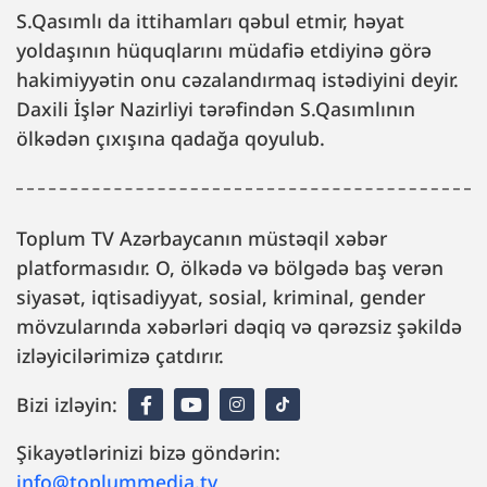
S.Qasımlı da ittihamları qəbul etmir, həyat
yoldaşının hüquqlarını müdafiə etdiyinə görə
hakimiyyətin onu cəzalandırmaq istədiyini deyir.
Daxili İşlər Nazirliyi tərəfindən S.Qasımlının
ölkədən çıxışına qadağa qoyulub.
Toplum TV Azərbaycanın müstəqil xəbər
platformasıdır. O, ölkədə və bölgədə baş verən
siyasət, iqtisadiyyat, sosial, kriminal, gender
mövzularında xəbərləri dəqiq və qərəzsiz şəkildə
izləyicilərimizə çatdırır.
Bizi izləyin:
Şikayətlərinizi bizə göndərin:
info@toplummedia.tv