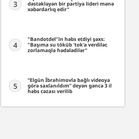
3
dəstəkləyən bir partiya lideri mənə
xəbərdarlıq edir"
"Bandotdel"in həbs etdiyi şəxs:
4
"Başıma su töküb 'tok'a verdilər,
zorlamaqla hədələdilər"
“Elgün İbrahimovla bağlı videoya
5
görə saxlanıldım” deyən gəncə 3 il
həbs cəzası verilib