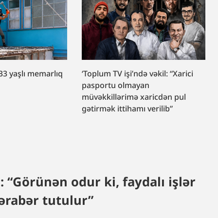
33 yaşlı memarlıq
‘Toplum TV işi’ndə vəkil: “Xarici
r
pasportu olmayan
müvəkkillərimə xaricdən pul
gətirmək ittihamı verilib”
“Görünən odur ki, faydalı işlər
rabər tutulur”