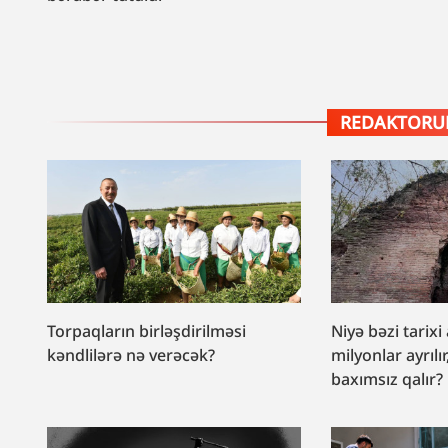
REDAKTORUN
Torpaqların birləşdirilməsi
Niyə bəzi tarixi
kəndlilərə nə verəcək?
milyonlar ayrılır
baxımsız qalır?