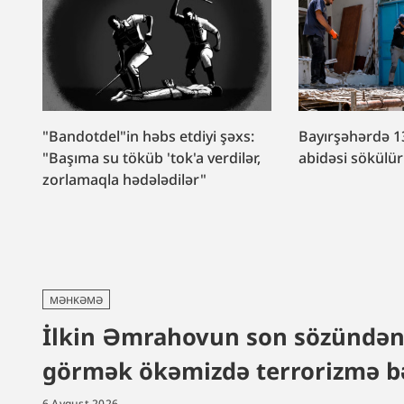
"Bandotdel"in həbs etdiyi şəxs:
Bayırşəhərdə 1
"Başıma su töküb 'tok'a verdilər,
abidəsi sökülü
zorlamaqla hədələdilər"
MƏHKƏMƏ
İlkin Əmrahovun son sözündən: 
görmək ökəmizdə terrorizmə bə
6 Avqust 2026