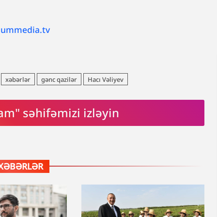
lummedia.tv
xəbərlər
gənc qazilər
Hacı Vəliyev
am" səhifəmizi izləyin
XƏBƏRLƏR