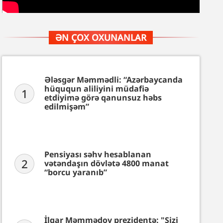
ƏN ÇOX OXUNANLAR
Ələsgər Məmmədli: “Azərbaycanda
hüququn aliliyini müdafiə
1
etdiyimə görə qanunsuz həbs
edilmişəm”
Pensiyası səhv hesablanan
2
vətəndaşın dövlətə 4800 manat
“borcu yaranıb”
İlqar Məmmədov prezidentə: "Sizi