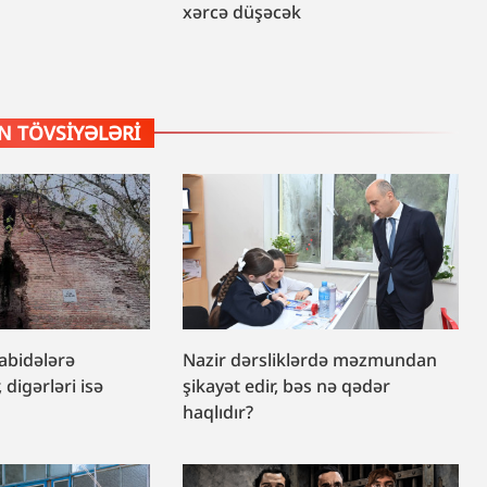
xərcə düşəcək
 TÖVSIYƏLƏRI
 abidələrə
Nazir dərsliklərdə məzmundan
, digərləri isə
şikayət edir, bəs nə qədər
haqlıdır?