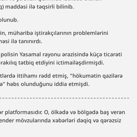
) maddəsi ilə təqsirli bilinib.
 olunub.
in, müharibə iştirakçılarının problemlərini
si ilə tanınırdı.
polisin Yasamal rayonu ərazisində küçə ticarəti
rakılıq tətbiq etdiyini ictimailəşdirmişdi.
tlərdə ittihamı rədd etmiş, "hökumətin qazilərə
rə" həbs olunduğunu iddia etmişdi.
 platformasıdır. O, ölkədə və bölgədə baş verən
, gender mövzularında xəbərləri dəqiq və qərəzsiz