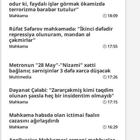
odur ki, faydalı işlər görmək ökəmizdə
terrorizmə bərabər tutulur”
Məhkəmə
18:09
Rüfət Səfərov məhkəmədə: "İkinci dəfədir
repressiya olunuram, məndən əl
çəkmirlər"
Məhkəmə
17:55
Metronun "28 May"-"Nizami" xətti
bağlanır, sərnişinlər 3 dəfə xərcə düşəcək
Multimedia
17:26
Dəyanət Çələbi: "Zərərçəkmiş kimi təqdim
olunan şəxslə heç bir insidentim olmayıb"
Məhkəmə
17:15
Məhkəmə həbsdə olan ictimai fəalın
cəzasını ağırlaşdırıb
Məhkəmə
16:29