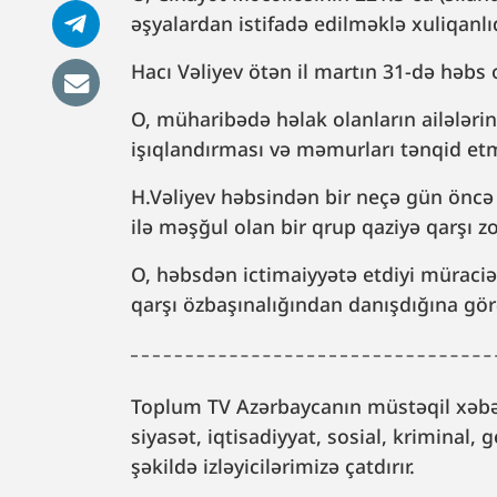
əşyalardan istifadə edilməklə xuliqanlıq
Hacı Vəliyev ötən il martın 31-də həbs
O, müharibədə həlak olanların ailələrin
işıqlandırması və məmurları tənqid etmə
H.Vəliyev həbsindən bir neçə gün öncə 
ilə məşğul olan bir qrup qaziyə qarşı zo
O, həbsdən ictimaiyyətə etdiyi müraciə
qarşı özbaşınalığından danışdığına gö
Toplum TV Azərbaycanın müstəqil xəbər
siyasət, iqtisadiyyat, sosial, kriminal
şəkildə izləyicilərimizə çatdırır.