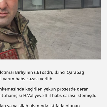
ctimai Birliyinin (İB) sədri, İkinci Qarabağ
il yarım həbs cəzası verilib.
hkəməsində keçirilən yekun prosesdə qərar
 ittihamçısı H.Vəliyevə 3 il həbs cəzası istəmişdi.
dan və ya silah qismində istifadə olunan