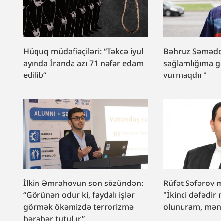
Hüquq müdafiəçiləri: “Təkcə iyul
Bəhruz Səmədo
ayında İranda azı 71 nəfər edam
sağlamlığıma g
edilib”
vurmaqdır"
İlkin Əmrahovun son sözündən:
Rüfət Səfərov
“Görünən odur ki, faydalı işlər
"İkinci dəfədir
görmək ökəmizdə terrorizmə
olunuram, mənd
bərabər tutulur”