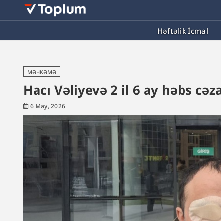
Həftəlik İcmal
MƏHKƏMƏ
Hacı Vəliyevə 2 il 6 ay həbs cəza
6 May, 2026