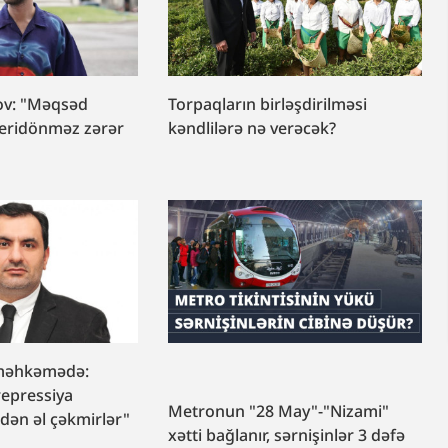
v: "Məqsəd
Torpaqların birləşdirilməsi
eridönməz zərər
kəndlilərə nə verəcək?
 məhkəmədə:
 repressiya
Metronun "28 May"-"Nizami"
ən əl çəkmirlər"
xətti bağlanır, sərnişinlər 3 dəfə