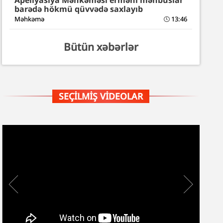
Apellyasiya Məhkəməsi erməni məhbuslar
barədə hökmü qüvvədə saxlayıb
Məhkəmə
13:46
Bütün xəbərlər
SEÇILMIŞ VIDEOLAR