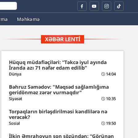
rma
Məhkəmə
XƏBƏR LENTI
Hüquq müdafiəçiləri: “Təkcə iyul ayında
İranda azı 71 nəfər edam edilib”
Dünya
14:04
Bəhruz Səmədov: "Məqsəd sağlamlığıma
geridönməz zərər vurmaqdır"
Siyasət
10:35
Torpaqların birləşdirilməsi kəndlilərə nə
verəcək?
Sosial
19:50
İlkin Əmrahovun son sözündən: “Görünən