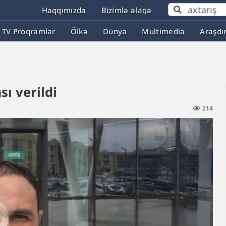
Haqqımızda
Bizimlə əlaqə
TV Proqramlar
Ölkə
Dünya
Multimedia
Araşdı
sı verildi
214