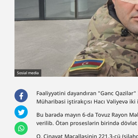
Sosial media
Fəaliyyətini dayandıran "Gənc Qazilər" İ
Müharibəsi iştirakçısı Hacı Vəliyevə iki 
Bu barədə mayın 6-da Tovuz Rayon Mə
verilib. Ötən proseslərin birində dövlət
O, Cinayət Məcəlləsinin 221.3-cü (silah