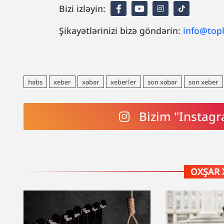
Bizi izləyin:
Şikayətlərinizi bizə göndərin:
info@top
həbs
xeber
xəbər
xeberler
son xəbər
son xeber
Bizim "Instagr
OXŞAR 