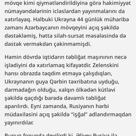
mövqe kimi qiymətləndirildiyinə görə hakimiyyət
nümayəndələrinin iclaslardan yayınmalarını da
xatırlayaq. Halbuki Ukrayna 44 günlük müharibə
zamanı Azərbaycanın mövqeyini açıq şəkildə
dəstəkləmiş, hətta silah-sursat məsələsində də
dəstək verməkdən çəkinməmişdi.
Həmin dövrdə iqtidarın təbliğat maşınının necə
işlədiyini də xatırlamaq kifayətdir. Zelenskini
hansı obrazda təqdim etməyə çalışdıqları,
Ukraynanın guya Qərbin təxribatına uyduğu,
darmadağın olduğu, xalqın ölkədən kütləvi
şəkildə qaçdığı barədə davamlı təbliğat
aparılırdı. Eyni zamanda, Rusiyanın hərbi
müdaxiləsini açıq şəkildə “işğal” adlandırmaqdan
yayınırdılar.
Bunun fonunda deyilirdi ki, Əliyev Rusiya ilə