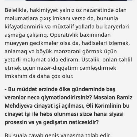
Beləliklə, hakimiyyət yalnız öz nəzarətində olan
məlumatlara çıxış imkanı versə də, bununla
kifayətlənmirik və müxtəlif yollarla bu baryerləri
aşmağa çalışırıq. Operativlik baxımından
müəyyən gecikmələr olsa da, hadisələri izləmək,
anlamaq və böyük mənzərəni görmək üçün
yetərli məlumat əldə edirəm. Üstəlik, onları təhlil
etmək üçün nəzər-diqqətimi cəmləşdirmək
imkanım da daha çox olur.
- Bu müddət ərzində ölkə gündəmində baş
verənlər necə qiymətləndirirsiniz? Məsələn Ramiz
Mehdiyevə cinayət işi açılması, Əli Kərimlinin bu
cinayət işi ilə həbs olunması sizcə hansı siyasi
prosesin və ya gedişatın nəticəsidir?
Bu suala cavab geniş yanaşma tələb edir.