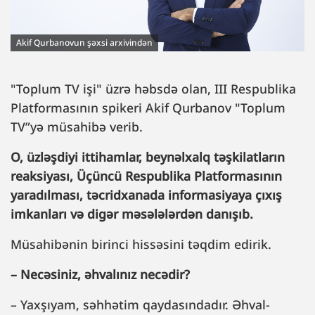
Akif Qurbanovun şəxsi arxivindən
"Toplum TV işi" üzrə həbsdə olan, III Respublika
Platformasının spikeri Akif Qurbanov "Toplum
TV”yə müsahibə verib.
O, üzləşdiyi ittihamlar, beynəlxalq təşkilatların
reaksiyası, Üçüncü Respublika Platformasının
yaradılması, təcridxanada informasiyaya çıxış
imkanları və digər məsələlərdən danışıb.
Müsahibənin birinci hissəsini təqdim edirik.
– Necəsiniz, əhvalınız necədir?
– Yaxşıyam, səhhətim qaydasındadır. Əhval-