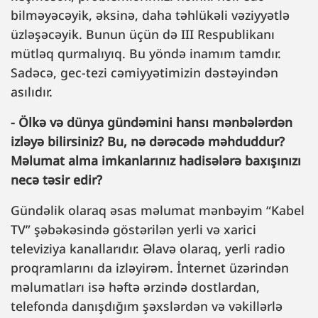
bilməyəcəyik, əksinə, daha təhlükəli vəziyyətlə
üzləşəcəyik. Bunun üçün də III Respublikanı
mütləq qurmalıyıq. Bu yöndə inamım tamdır.
Sadəcə, gec-tezi cəmiyyətimizin dəstəyindən
asılıdır.
- Ölkə və dünya gündəmini hansı mənbələrdən
izləyə bilirsiniz? Bu, nə dərəcədə məhduddur?
Məlumat alma imkanlarınız hadisələrə baxışınızı
necə təsir edir?
Gündəlik olaraq əsas məlumat mənbəyim “Kabel
TV” şəbəkəsində göstərilən yerli və xarici
televiziya kanallarıdır. Əlavə olaraq, yerli radio
proqramlarını da izləyirəm. İnternet üzərindən
məlumatları isə həftə ərzində dostlardan,
telefonda danışdığım şəxslərdən və vəkillərlə