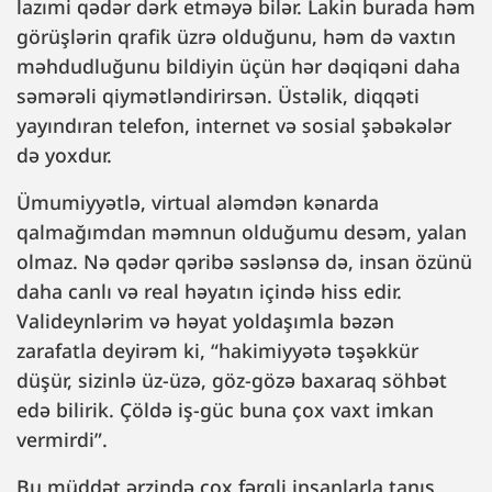
lazımi qədər dərk etməyə bilər. Lakin burada həm
görüşlərin qrafik üzrə olduğunu, həm də vaxtın
məhdudluğunu bildiyin üçün hər dəqiqəni daha
səmərəli qiymətləndirirsən. Üstəlik, diqqəti
yayındıran telefon, internet və sosial şəbəkələr
də yoxdur.
Ümumiyyətlə, virtual aləmdən kənarda
qalmağımdan məmnun olduğumu desəm, yalan
olmaz. Nə qədər qəribə səslənsə də, insan özünü
daha canlı və real həyatın içində hiss edir.
Valideynlərim və həyat yoldaşımla bəzən
zarafatla deyirəm ki, “hakimiyyətə təşəkkür
düşür, sizinlə üz-üzə, göz-gözə baxaraq söhbət
edə bilirik. Çöldə iş-güc buna çox vaxt imkan
vermirdi”.
Bu müddət ərzində çox fərqli insanlarla tanış