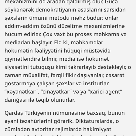
mexanizmini də aradan qaldırmış olur. Gücə
söykənərək demokratiyanın əsaslarını sarsıdan
şəxslərin ümumi metodu məhz budur: onlar
addım-addım özünü düzəltmə mexanizmlərinə
hücum edirlər. Çox vaxt bu proses məhkəmə və
mediadan başlayır. Elə ki, məhkəmələr
hökumətin fəaliyyətini hüquqi müstəvidə
qiymətləndirə bilmir, media isə hökumət
siyasətini tutuquşu kimi təkrarlayıb dəstəkləyir, o
zaman müxalifət, fərqli fikir daşıyanlar, cəsarət
göstərməyə çalışan şəxslər və institutlar
“xəyanətkar”, “cinayətkar” və ya “xarici agent”
damğası ilə təqib olunurlar.
Qardaş Türkiyənin nümunəsinə baxsaq, bunun
əyani təzahürlərini görərik. Diktaturalarda, o
cümlədən avtoritar rejimlərdə hakimiyyət