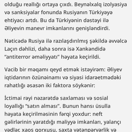
olduğu reallığı ortaya çıxdı. Beynəlxalq izolyasiya
və sanksiyalar fonunda Rusiyanın Türkiyəyə
ehtiyacı artdı. Bu da Türkiyənin dəstəyi ilə
Əliyevin manevr imkanlarını genişləndirdi.
Nəticədə Rusiya ilə razılaşdırılmış şəkildə əvvəlcə
Laçın dəhlizi, daha sonra isə Xankəndidə
“antiterror əməliyyatı” həyata keçirildi.
Vacib bir məqamı qeyd etmək istəyirəm: Əliyev
iqtidarının özünəinamı və siyasi idarəetmədəki
rahatlığı əsasən iki faktora söykənir:
İctimai rəyi nəzarətdə saxlaması və sosial
loyallığı “satın alması”. Bunun hansı üsulla
həyata keçirilməsinin fərqi yoxdur: neft
gəlirlərinin yaratdığı maliyyə imkanları, yalançı
vədlər, xaos qorxusu, saxta vətənpərvərlik və