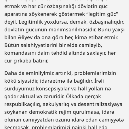
etmək və hər cür özbaşınalığı dövlətin güc
aparatına söykənərək göstərmək “legitim güc”
deyil. Legitimlik yoxdursa, demək, özbaşınalıqdır,
dövlətin gücünün mənimsənilməsidir. Bunu yaxşı
bilən Əliyev də ona görə heç kimə etibar etmir.
Bütün səlahiyyətlərini bir əldə cəmləyib,
komandasını daim təhdid altında saxlayır, hər
cür çirkaba batırır.
Daha da əminliyimiz artır ki, problemlərimizin
kökü siyasidir, idarəetmə ilə bağlıdır. İrəli
sürdüyümüz konsepsiyalar və həll yolları nə
qədər aktual və zəruridir. Ölkədə gerçək
respublikaçılıq, sekulyarlıq və desentralizasiyaya
söykənən demokratik rejim qurulmasa, idarə
olunan cəmiyyətdən özünü idarə edən cəmiyyətə
keçməsək, problemlərimizi nəinki həll edə