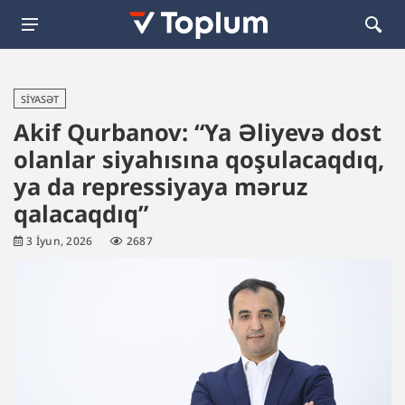
SIYASƏT
Akif Qurbanov: “Ya Əliyevə dost
olanlar siyahısına qoşulacaqdıq,
ya da repressiyaya məruz
qalacaqdıq”
3 İyun, 2026
2687