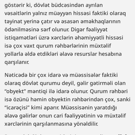
göstərir ki, dövlət büdcəsindən ayrılan
vəsaitlərin yalnız müəyyən hissəsi faktiki olaraq
təyinat yerinə çatır və əsasən əməkhaqlarının
ödənilməsinə sərf olunur. Digər fəaliyyət
istiqamətləri üzrə xərclərin əhəmiyyətli hissəsi
isə çox vaxt qurum rəhbərlərinin müxtəlif
yollarla əldə etdikləri əlavə resurslar hesabına
qarşılanır.
Nəticədə bir çox idarə və müəssisələr faktiki
olaraq dövlət qurumu deyil, gəlir gətirməli olan
“obyekt” məntiqi ilə idarə olunur. Qurum rəhbəri
isə özünü həmin obyektin rəhbərindən çox, sanki
“icarəçisi” kimi aparır. Müəssisənin yaratdığı
əlavə gəlirlər onun cari fəaliyyətinin və müxtəlif
xərclərinin qarşılanmasına yönəldilir.