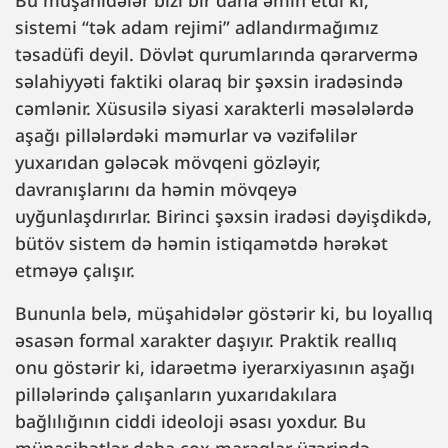
Bu müşahidələr bizi bir daha əmin etdi ki,
sistemi “tək adam rejimi” adlandırmağımız
təsadüfi deyil. Dövlət qurumlarında qərarvermə
səlahiyyəti faktiki olaraq bir şəxsin iradəsində
cəmlənir. Xüsusilə siyasi xarakterli məsələlərdə
aşağı pillələrdəki məmurlar və vəzifəlilər
yuxarıdan gələcək mövqeni gözləyir,
davranışlarını da həmin mövqeyə
uyğunlaşdırırlar. Birinci şəxsin iradəsi dəyişdikdə,
bütöv sistem də həmin istiqamətdə hərəkət
etməyə çalışır.
Bununla belə, müşahidələr göstərir ki, bu loyallıq
əsasən formal xarakter daşıyır. Praktik reallıq
onu göstərir ki, idarəetmə iyerarxiyasının aşağı
pillələrində çalışanların yuxarıdakılara
bağlılığının ciddi ideoloji əsası yoxdur. Bu