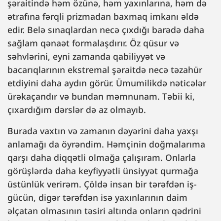
şəraitində həm özünə, həm yaxınlarına, həm də
ətrafına fərqli prizmadan baxmaq imkanı əldə
edir. Belə sınaqlardan necə çıxdığı barədə daha
sağlam qənaət formalaşdırır. Öz qüsur və
səhvlərini, eyni zamanda qabiliyyət və
bacarıqlarının ekstremal şəraitdə necə təzahür
etdiyini daha aydın görür. Ümumilikdə nəticələr
ürəkaçandır və bundan məmnunam. Təbii ki,
çıxardığım dərslər də az olmayıb.
Burada vaxtın və zamanın dəyərini daha yaxşı
anlamağı da öyrəndim. Həmçinin doğmalarıma
qarşı daha diqqətli olmağa çalışıram. Onlarla
görüşlərdə daha keyfiyyətli ünsiyyət qurmağa
üstünlük verirəm. Çöldə insan bir tərəfdən iş-
gücün, digər tərəfdən isə yaxınlarının daim
əlçatan olmasının təsiri altında onların qədrini