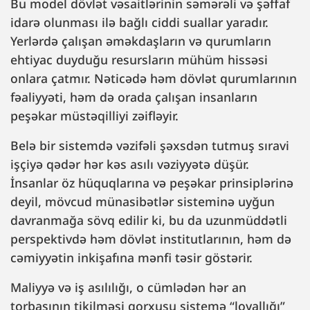
Bu model dövlət vəsaitlərinin səmərəli və şəffaf
idarə olunması ilə bağlı ciddi suallar yaradır.
Yerlərdə çalışan əməkdaşların və qurumların
ehtiyac duyduğu resursların mühüm hissəsi
onlara çatmır. Nəticədə həm dövlət qurumlarının
fəaliyyəti, həm də orada çalışan insanların
peşəkar müstəqilliyi zəifləyir.
Belə bir sistemdə vəzifəli şəxsdən tutmuş sıravi
işçiyə qədər hər kəs asılı vəziyyətə düşür.
İnsanlar öz hüquqlarına və peşəkar prinsiplərinə
deyil, mövcud münasibətlər sisteminə uyğun
davranmağa sövq edilir ki, bu da uzunmüddətli
perspektivdə həm dövlət institutlarının, həm də
cəmiyyətin inkişafına mənfi təsir göstərir.
Maliyyə və iş asılılığı, o cümlədən hər an
torbasının tikilməsi qorxusu sistemə “loyallığı”