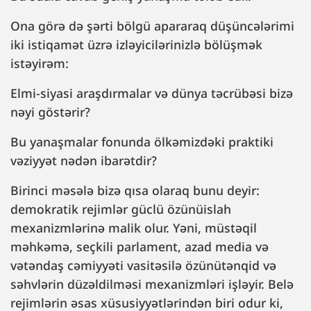
Ona görə də şərti bölgü apararaq düşüncələrimi
iki istiqamət üzrə izləyicilərinizlə bölüşmək
istəyirəm:
Elmi-siyasi araşdırmalar və dünya təcrübəsi bizə
nəyi göstərir?
Bu yanaşmalar fonunda ölkəmizdəki praktiki
vəziyyət nədən ibarətdir?
Birinci məsələ bizə qısa olaraq bunu deyir:
demokratik rejimlər güclü özünüislah
mexanizmlərinə malik olur. Yəni, müstəqil
məhkəmə, seçkili parlament, azad media və
vətəndaş cəmiyyəti vasitəsilə özünütənqid və
səhvlərin düzəldilməsi mexanizmləri işləyir. Belə
rejimlərin əsas xüsusiyyətlərindən biri odur ki,