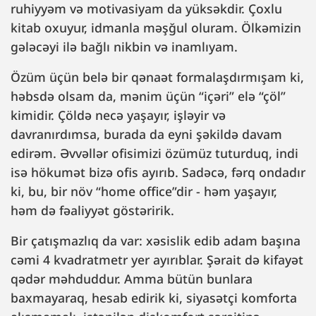
ruhiyyəm və motivasiyam da yüksəkdir. Çoxlu
kitab oxuyur, idmanla məşğul oluram. Ölkəmizin
gələcəyi ilə bağlı nikbin və inamlıyam.
Özüm üçün belə bir qənaət formalaşdırmışam ki,
həbsdə olsam da, mənim üçün “içəri” elə “çöl”
kimidir. Çöldə necə yaşayır, işləyir və
davranırdımsa, burada da eyni şəkildə davam
edirəm. Əvvəllər ofisimizi özümüz tuturduq, indi
isə hökumət bizə ofis ayırıb. Sadəcə, fərq ondadır
ki, bu, bir növ “home office”dir - həm yaşayır,
həm də fəaliyyət göstəririk.
Bir çatışmazlıq da var: xəsislik edib adam başına
cəmi 4 kvadratmetr yer ayırıblar. Şərait də kifayət
qədər məhduddur. Amma bütün bunlara
baxmayaraq, hesab edirik ki, siyasətçi komforta