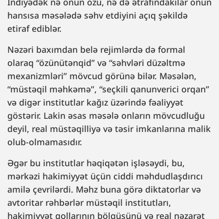
İndiyədək nə onun özü, nə də ətrafındakılar onun
hansısa məsələdə səhv etdiyini açıq şəkildə
etiraf ediblər.
Nəzəri baxımdan belə rejimlərdə də formal
olaraq “özünütənqid” və “səhvləri düzəltmə
mexanizmləri” mövcud görünə bilər. Məsələn,
“müstəqil məhkəmə”, “seçkili qanunverici orqan”
və digər institutlar kağız üzərində fəaliyyət
göstərir. Lakin əsas məsələ onların mövcudluğu
deyil, real müstəqilliyə və təsir imkanlarına malik
olub-olmamasıdır.
Əgər bu institutlar həqiqətən işləsəydi, bu,
mərkəzi hakimiyyət üçün ciddi məhdudlaşdırıcı
amilə çevrilərdi. Məhz buna görə diktatorlar və
avtoritar rəhbərlər müstəqil institutları,
hakimiyyət qollarının bölgüsünü və real nəzarət