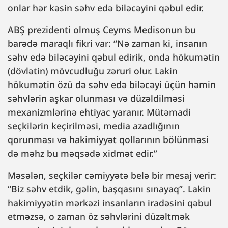
onlar hər kəsin səhv edə biləcəyini qəbul edir.
ABŞ prezidenti olmuş Ceyms Medisonun bu
barədə maraqlı fikri var: “Nə zaman ki, insanın
səhv edə biləcəyini qəbul edirik, onda hökumətin
(dövlətin) mövcudluğu zəruri olur. Lakin
hökumətin özü də səhv edə biləcəyi üçün həmin
səhvlərin aşkar olunması və düzəldilməsi
mexanizmlərinə ehtiyac yaranır. Mütəmadi
seçkilərin keçirilməsi, media azadlığının
qorunması və hakimiyyət qollarının bölünməsi
də məhz bu məqsədə xidmət edir.”
Məsələn, seçkilər cəmiyyətə belə bir mesaj verir:
“Biz səhv etdik, gəlin, başqasını sınayaq”. Lakin
hakimiyyətin mərkəzi insanların iradəsini qəbul
etməzsə, o zaman öz səhvlərini düzəltmək