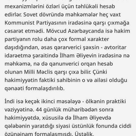
mexanizmlərini özləri üçün təhlükəli hesab
edirlər. Sovet dövründə məhkəmələr heç vaxt
Kommunist Partiyasının iradəsinə qarşı çıxmağa
cəsarət etmədi. Mövcud Azərbaycanda isə hakim
partiyanın rolu daha çox formal xarakter
daşıdığından, əsas qərarverici şəxsin - avtoritar
idarəetmə şəraitində İlham Əliyevin iradəsinə nə
məhkəmə, nə də qanunverici orqan hesab
olunan Milli Məclis qarşı çıxa bilir. Çünki
hakimiyyətin faktiki sahibinin o və ailəsi olduğu
qənaəti formalaşdırılıb.
İndi isə keçək ikinci məsələyə - ölkənin praktiki
vəziyyətinə. 44 günlük müharibədən sonra
hakimiyyətdə, xüsusilə də İlham Əliyevdə
qələbənin yaratdığı siyasi üstünlük fonunda ciddi
özünəinam formalaşmışdı. Üstəlik,