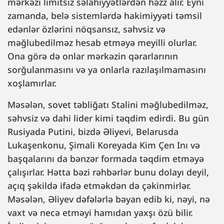
mərkəzi limitsiz səlahiyyətlərdən həzz alır. Eyni
zamanda, belə sistemlərdə hakimiyyəti təmsil
edənlər özlərini nöqsansız, səhvsiz və
məğlubedilməz hesab etməyə meyilli olurlar.
Ona görə də onlar mərkəzin qərarlarının
sorğulanmasını və ya onlarla razılaşılmamasını
xoşlamırlar.
Məsələn, sovet təbliğatı Stalini məğlubedilməz,
səhvsiz və dahi lider kimi təqdim edirdi. Bu gün
Rusiyada Putini, bizdə Əliyevi, Belarusda
Lukaşenkonu, Şimali Koreyada Kim Çen Inı və
başqalarını da bənzər formada təqdim etməyə
çalışırlar. Hətta bəzi rəhbərlər bunu dolayı deyil,
açıq şəkildə ifadə etməkdən də çəkinmirlər.
Məsələn, Əliyev dəfələrlə bəyan edib ki, nəyi, nə
vaxt və necə etməyi hamıdan yaxşı özü bilir.