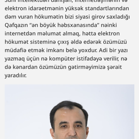
elektron idarəetmənin yüksək standartlarından
dəm vuran hökumətin bizi siyasi girov saxladığı
Qafqazın “ən böyük həbsxanasında” nəinki
internetdən məlumat almaq, hətta elektron
hökumət sisteminə çıxış əldə edərək özümüzü
müdafiə etmək imkanı belə yoxdur. Adi bir yazı
yazmaq üçün nə kompüter istifadəyə verilir, nə
də kənardan özümüzün gətirməyimizə şərait
yaradılır.