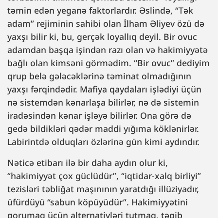
təmin edən yeganə faktorlardır. Əslində, “Tək
adam” rejiminin sahibi olan İlham Əliyev özü də
yaxşı bilir ki, bu, gerçək loyallıq deyil. Bir ovuc
adamdan başqa işindən razı olan və hakimiyyətə
bağlı olan kimsəni görmədim. “Bir ovuc” dediyim
qrup belə gələcəklərinə təminat olmadığının
yaxşı fərqindədir. Mafiya qaydaları işlədiyi üçün
nə sistemdən kənarlaşa bilirlər, nə də sistemin
iradəsindən kənar işləyə bilirlər. Ona görə də
gedə bildikləri qədər maddi yığıma köklənirlər.
Labirintdə olduqları özlərinə gün kimi aydındır.
Nəticə etibarı ilə bir daha aydın olur ki,
“hakimiyyət çox güclüdür”, “iqtidar-xalq birliyi”
tezisləri təbliğat maşınının yaratdığı illüziyadır,
üfürdüyü “sabun köpüyüdür”. Hakimiyyətini
qorumaq üçün alternativləri tutmaq, təqib