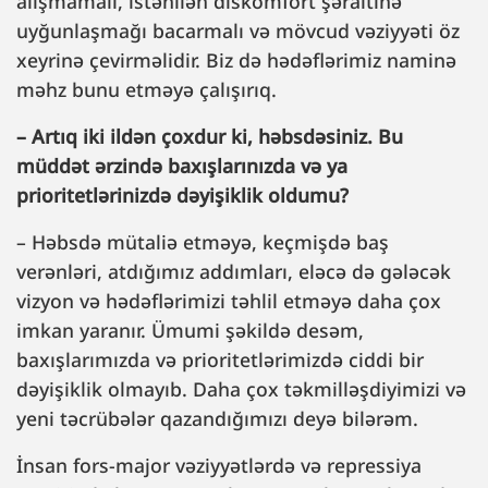
alışmamalı, istənilən diskomfort şəraitinə
uyğunlaşmağı bacarmalı və mövcud vəziyyəti öz
xeyrinə çevirməlidir. Biz də hədəflərimiz naminə
məhz bunu etməyə çalışırıq.
– Artıq iki ildən çoxdur ki, həbsdəsiniz. Bu
müddət ərzində baxışlarınızda və ya
prioritetlərinizdə dəyişiklik oldumu?
– Həbsdə mütaliə etməyə, keçmişdə baş
verənləri, atdığımız addımları, eləcə də gələcək
vizyon və hədəflərimizi təhlil etməyə daha çox
imkan yaranır. Ümumi şəkildə desəm,
baxışlarımızda və prioritetlərimizdə ciddi bir
dəyişiklik olmayıb. Daha çox təkmilləşdiyimizi və
yeni təcrübələr qazandığımızı deyə bilərəm.
İnsan fors-major vəziyyətlərdə və repressiya