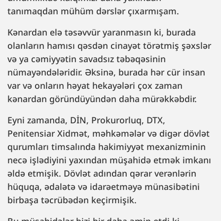
tanımaqdan mühüm dərslər çıxarmışam.
Kənardan elə təsəvvür yaranmasın ki, burada
olanların hamısı qəsdən cinayət törətmiş şəxslər
və ya cəmiyyətin savadsız təbəqəsinin
nümayəndələridir. Əksinə, burada hər cür insan
var və onların həyat hekayələri çox zaman
kənardan göründüyündən daha mürəkkəbdir.
Eyni zamanda, DİN, Prokurorluq, DTX,
Penitensiar Xidmət, məhkəmələr və digər dövlət
qurumları timsalında hakimiyyət mexanizminin
necə işlədiyini yaxından müşahidə etmək imkanı
əldə etmişik. Dövlət adından qərar verənlərin
hüquqa, ədalətə və idarəetməyə münasibətini
birbaşa təcrübədən keçirmişik.