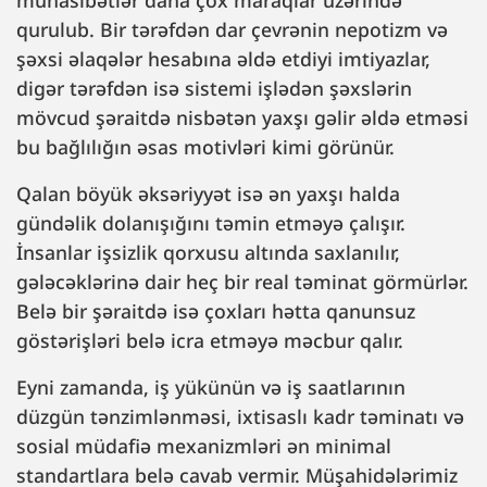
münasibətlər daha çox maraqlar üzərində
qurulub. Bir tərəfdən dar çevrənin nepotizm və
şəxsi əlaqələr hesabına əldə etdiyi imtiyazlar,
digər tərəfdən isə sistemi işlədən şəxslərin
mövcud şəraitdə nisbətən yaxşı gəlir əldə etməsi
bu bağlılığın əsas motivləri kimi görünür.
Qalan böyük əksəriyyət isə ən yaxşı halda
gündəlik dolanışığını təmin etməyə çalışır.
İnsanlar işsizlik qorxusu altında saxlanılır,
gələcəklərinə dair heç bir real təminat görmürlər.
Belə bir şəraitdə isə çoxları hətta qanunsuz
göstərişləri belə icra etməyə məcbur qalır.
Eyni zamanda, iş yükünün və iş saatlarının
düzgün tənzimlənməsi, ixtisaslı kadr təminatı və
sosial müdafiə mexanizmləri ən minimal
standartlara belə cavab vermir. Müşahidələrimiz