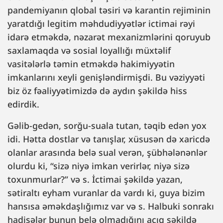
pandemiyanın qlobal təsiri və karantin rejiminin
yaratdığı legitim məhdudiyyətlər ictimai rəyi
idarə etməkdə, nəzarət mexanizmlərini qoruyub
saxlamaqda və sosial loyallığı müxtəlif
vasitələrlə təmin etməkdə hakimiyyətin
imkanlarını xeyli genişləndirmişdi. Bu vəziyyəti
biz öz fəaliyyətimizdə də aydın şəkildə hiss
edirdik.
Gəlib-gedən, sorğu-suala tutan, təqib edən yox
idi. Hətta dostlar və tanışlar, xüsusən də xaricdə
olanlar arasında belə sual verən, şübhələnənlər
olurdu ki, “sizə niyə imkan verirlər, niyə sizə
toxunmurlar?” və s. İctimai şəkildə yazan,
sətiraltı eyham vuranlar da vardı ki, guya bizim
hansısa əməkdaşlığımız var və s. Halbuki sonrakı
hadisələr bunun belə olmadığını açıq şəkildə