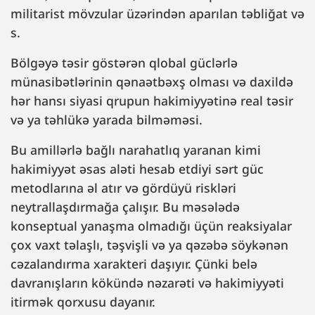
militarist mövzular üzərindən aparılan təbliğat və
s.
Bölgəyə təsir göstərən qlobal güclərlə
münasibətlərinin qənaətbəxş olması və daxildə
hər hansı siyasi qrupun hakimiyyətinə real təsir
və ya təhlükə yarada bilməməsi.
Bu amillərlə bağlı narahatlıq yaranan kimi
hakimiyyət əsas aləti hesab etdiyi sərt güc
metodlarına əl atır və gördüyü riskləri
neytrallaşdırmağa çalışır. Bu məsələdə
konseptual yanaşma olmadığı üçün reaksiyalar
çox vaxt təlaşlı, təşvişli və ya qəzəbə söykənən
cəzalandırma xarakteri daşıyır. Çünki belə
davranışların kökündə nəzarəti və hakimiyyəti
itirmək qorxusu dayanır.