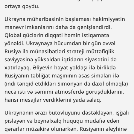
ortaya qoydu.
Ukrayna müharibəsinin başlaması hakimiyyətin
manevr imkanlarını daha da genişləndirdi.
Qlobal güclərin diqqəti həmin istiqamətə
yönəldi. Ukraynaya hücumdan bir gün əvvəl
Rusiya ilə münasibətləri strateji müttəfiqlik
səviyyəsinə yüksəldən iqtidarın siyasətini də
xatırlayaq. Əliyevin həyat yoldaşı ilə birlikdə
Rusiyanın təbliğat maşınının əsas simaları ilə
(indi tənqid etdikləri Simonyan da daxil olmaqla)
necə isti və səmimi atmosferdə görüşdüklərini,
hansı mesajlar verdiklərini yada salaq.
Ukraynanın ərazi bütövlüyünü dəstəkləyən, işğalı
pisləyən və beynəlxalq hüququ müdafiə edən
qərarlar müzakirə olunarkən, Rusiyanın əleyhinə