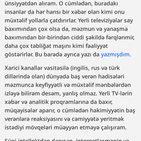
ünsiyyətdən alıram. O cümlədən, buradakı
insanlar da hər hansı bir xəbər olan kimi onu
müxtəlif yollarla çatdırırlar. Yerli televiziyalar say
baxımından çox olsa da, məzmun və yanaşma
baxımından bir-birindən ciddi şəkildə fərqlənmir,
daha çox təbliğat maşını kimi fəaliyyət
göstərirlər. Bu barədə ayrıca yazı da
yazmışdım.
Xarici kanallar vasitəsilə (ingilis, rus və türk
dillərində olan) dünyada baş verən hadisələri
məzmunca keyfiyyətli və müxtəlif mənbələrdən
izləyə bilirəm desəm, yanlış olmaz. Yerli TV-lərin
xəbər və analitik proqramlarına da baxır,
müqayisələr aparır, o cümlədən hakimiyyətin baş
verənlərə reaksiyasını və cəmiyyətə yeritmək
istədiyi mövqeləri müəyyən etməyə çalışıram.
Süni intellektdən danışan, internetləşmənin və