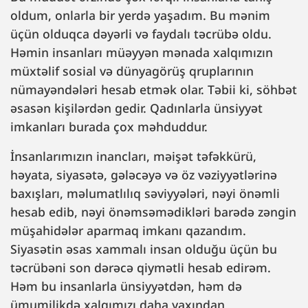
oldum, onlarla bir yerdə yaşadım. Bu mənim
üçün olduqca dəyərli və faydalı təcrübə oldu.
Həmin insanları müəyyən mənada xalqımızın
müxtəlif sosial və dünyagörüş qruplarının
nümayəndələri hesab etmək olar. Təbii ki, söhbət
əsasən kişilərdən gedir. Qadınlarla ünsiyyət
imkanları burada çox məhduddur.
İnsanlarımızın inancları, məişət təfəkkürü,
həyata, siyasətə, gələcəyə və öz vəziyyətlərinə
baxışları, məlumatlılıq səviyyələri, nəyi önəmli
hesab edib, nəyi önəmsəmədikləri barədə zəngin
müşahidələr aparmaq imkanı qazandım.
Siyasətin əsas xammalı insan olduğu üçün bu
təcrübəni son dərəcə qiymətli hesab edirəm.
Həm bu insanlarla ünsiyyətdən, həm də
ümumilikdə xalqımızı daha yaxından