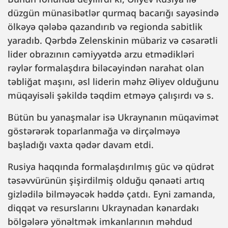
düzgün münasibətlər qurmaq bacarığı sayəsində
ölkəyə qələbə qazandırıb və regionda sabitlik
yaradıb. Qərbdə Zelenskinin mübariz və cəsarətli
lider obrazının cəmiyyətdə arzu etmədikləri
rəylər formalaşdıra biləcəyindən narahat olan
təbliğat maşını, əsl liderin məhz Əliyev olduğunu
müqayisəli şəkildə təqdim etməyə çalışırdı və s.
Bütün bu yanaşmalar isə Ukraynanın müqavimət
göstərərək toparlanmağa və dirçəlməyə
başladığı vaxta qədər davam etdi.
Rusiya haqqında formalaşdırılmış güc və qüdrət
təsəvvürünün şişirdilmiş olduğu qənaəti artıq
gizlədilə bilməyəcək həddə çatdı. Eyni zamanda,
diqqət və resurslarını Ukraynadan kənardakı
bölgələrə yönəltmək imkanlarının məhdud