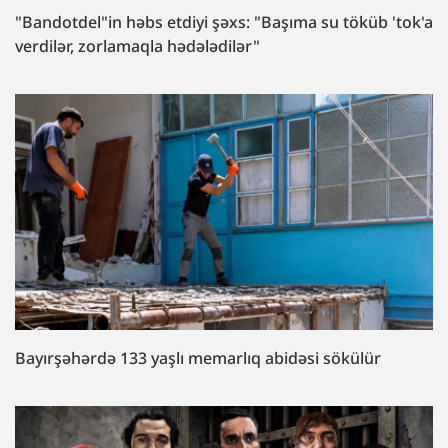
"Bandotdel"in həbs etdiyi şəxs: "Başıma su töküb 'tok'a
verdilər, zorlamaqla hədələdilər"
Bayırşəhərdə 133 yaşlı memarlıq abidəsi sökülür