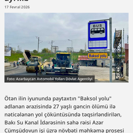
17 Fevral 2026
Foto: Azərbaycan Avtomobil Yolları Dövlət Agentliyi
Ötən ilin iyununda paytaxtın "Baksol yolu"
adlanan ərazisində 27 yaşlı gəncin ölümü ilə
nəticələnən yol çöküntüsündə təqsirləndirilən,
Bakı Su Kanal İdarəsinin sahə rəisi Azər
Cümşüdovun işi üzrə növbəti məhkəmə prosesi