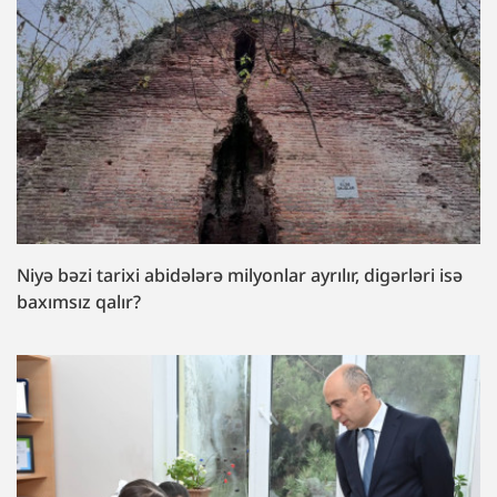
Niyə bəzi tarixi abidələrə milyonlar ayrılır, digərləri isə
baxımsız qalır?