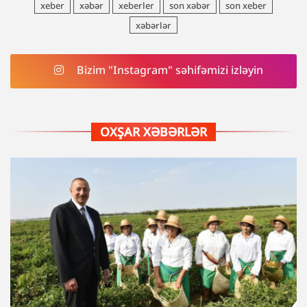
xeber
xəbər
xeberler
son xəbər
son xeber
xəbərlər
Bizim "Instagram" səhifəmizi izləyin
OXŞAR XƏBƏRLƏR