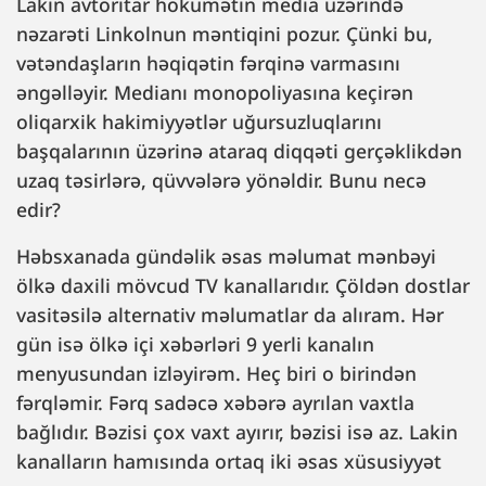
Lakin avtoritar hökumətin media üzərində
nəzarəti Linkolnun məntiqini pozur. Çünki bu,
vətəndaşların həqiqətin fərqinə varmasını
əngəlləyir. Medianı monopoliyasına keçirən
oliqarxik hakimiyyətlər uğursuzluqlarını
başqalarının üzərinə ataraq diqqəti gerçəklikdən
uzaq təsirlərə, qüvvələrə yönəldir. Bunu necə
edir?
Həbsxanada gündəlik əsas məlumat mənbəyi
ölkə daxili mövcud TV kanallarıdır. Çöldən dostlar
vasitəsilə alternativ məlumatlar da alıram. Hər
gün isə ölkə içi xəbərləri 9 yerli kanalın
menyusundan izləyirəm. Heç biri o birindən
fərqləmir. Fərq sadəcə xəbərə ayrılan vaxtla
bağlıdır. Bəzisi çox vaxt ayırır, bəzisi isə az. Lakin
kanalların hamısında ortaq iki əsas xüsusiyyət