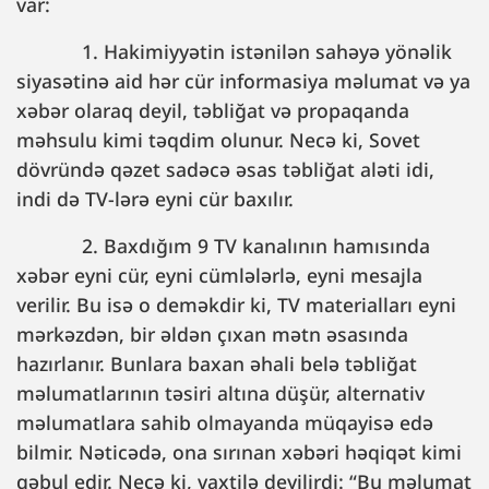
var:
1. Hakimiyyətin istənilən sahəyə yönəlik
siyasətinə aid hər cür informasiya məlumat və ya
xəbər olaraq deyil, təbliğat və propaqanda
məhsulu kimi təqdim olunur. Necə ki, Sovet
dövründə qəzet sadəcə əsas təbliğat aləti idi,
indi də TV-lərə eyni cür baxılır.
2. Baxdığım 9 TV kanalının hamısında
xəbər eyni cür, eyni cümlələrlə, eyni mesajla
verilir. Bu isə o deməkdir ki, TV materialları eyni
mərkəzdən, bir əldən çıxan mətn əsasında
hazırlanır. Bunlara baxan əhali belə təbliğat
məlumatlarının təsiri altına düşür, alternativ
məlumatlara sahib olmayanda müqayisə edə
bilmir. Nəticədə, ona sırınan xəbəri həqiqət kimi
qəbul edir. Necə ki, vaxtilə deyilirdi: “Bu məlumat