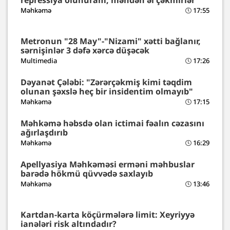
Məhkəmə
17:55
Metronun "28 May"-"Nizami" xətti bağlanır,
sərnişinlər 3 dəfə xərcə düşəcək
Multimedia
17:26
Dəyanət Çələbi: "Zərərçəkmiş kimi təqdim
olunan şəxslə heç bir insidentim olmayıb"
Məhkəmə
17:15
Məhkəmə həbsdə olan ictimai fəalın cəzasını
ağırlaşdırıb
Məhkəmə
16:29
Apellyasiya Məhkəməsi erməni məhbuslar
barədə hökmü qüvvədə saxlayıb
Məhkəmə
13:46
Kartdan-karta köçürmələrə limit: Xeyriyyə
ianələri risk altındadır?