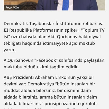
Foto: VOA
Demokratik Təşəbbüslər İnstitutunun rəhbəri və
III Respublika Platformasının spikeri, “Toplum TV
işi” üzrə həbsdə olan Akif Qurbanov hakimiyyət
təbliğatı haqqında ictimaiyyətə açıq məktub
yazıb.
A.Qurbanovun “Facebook” səhifəsində paylaşılan
məktubu olduğu kimi təqdim edirik.
ABŞ Prezidenti Abraham Linkolnun yaxşı bir
deyimi var: Demokratiya “bütün insanları bir
müddət aldada bilərsiniz, bir qismini daim
aldada bilərsiniz, amma bütün insanları daim
aldada bilməzsiniz” prinsipi üzərində qurulub.