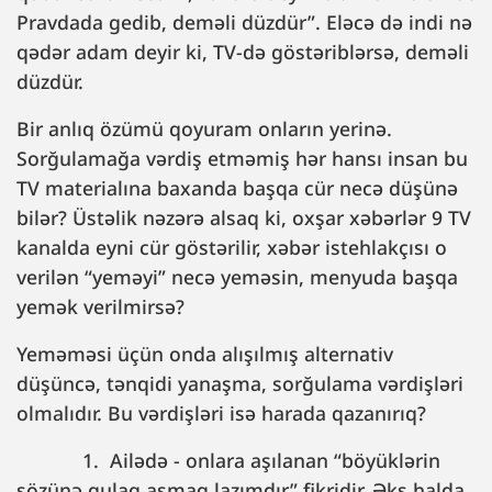
Pravdada gedib, deməli düzdür”. Eləcə də indi nə
qədər adam deyir ki, TV-də göstəriblərsə, deməli
düzdür.
Bir anlıq özümü qoyuram onların yerinə.
Sorğulamağa vərdiş etməmiş hər hansı insan bu
TV materialına baxanda başqa cür necə düşünə
bilər? Üstəlik nəzərə alsaq ki, oxşar xəbərlər 9 TV
kanalda eyni cür göstərilir, xəbər istehlakçısı o
verilən “yeməyi” necə yeməsin, menyuda başqa
yemək verilmirsə?
Yeməməsi üçün onda alışılmış alternativ
düşüncə, tənqidi yanaşma, sorğulama vərdişləri
olmalıdır. Bu vərdişləri isə harada qazanırıq?
1. Ailədə - onlara aşılanan “böyüklərin
sözünə qulaq asmaq lazımdır” fikridir. Əks halda