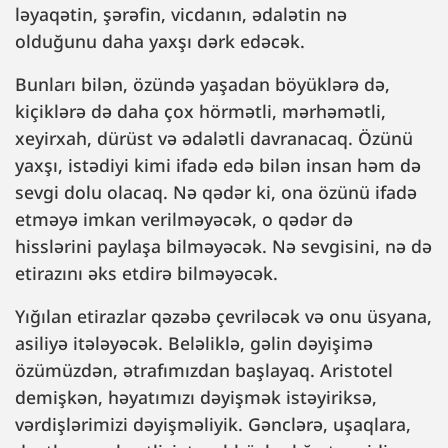
ləyaqətin, şərəfin, vicdanın, ədalətin nə
olduğunu daha yaxşı dərk edəcək.
Bunları bilən, özündə yaşadan böyüklərə də,
kiçiklərə də daha çox hörmətli, mərhəmətli,
xeyirxah, dürüst və ədalətli davranacaq. Özünü
yaxşı, istədiyi kimi ifadə edə bilən insan həm də
sevgi dolu olacaq. Nə qədər ki, ona özünü ifadə
etməyə imkan verilməyəcək, o qədər də
hisslərini paylaşa bilməyəcək. Nə sevgisini, nə də
etirazını əks etdirə bilməyəcək.
Yığılan etirazlar qəzəbə çevriləcək və onu üsyana,
asiliyə itələyəcək. Beləliklə, gəlin dəyişimə
özümüzdən, ətrafımızdan başlayaq. Aristotel
demişkən, həyatımızı dəyişmək istəyiriksə,
vərdişlərimizi dəyişməliyik. Gənclərə, uşaqlara,