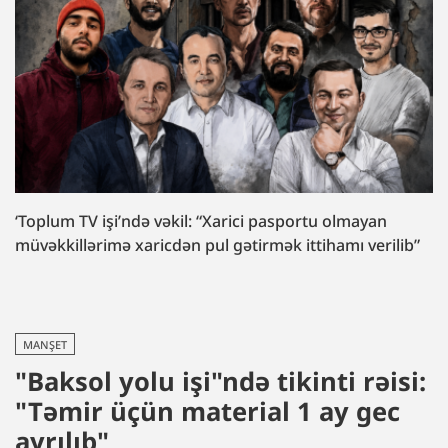
‘Toplum TV işi’ndə vəkil: “Xarici pasportu olmayan
müvəkkillərimə xaricdən pul gətirmək ittihamı verilib”
MANŞET
"Baksol yolu işi"ndə tikinti rəisi:
"Təmir üçün material 1 ay gec
ayrılıb"