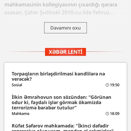
məhkəməsinin kollegiyasının çıxardığı qərara
əsasən, Şahin Şıxlinski 2010-cu ildə Fehruz...
Davamını oxu
XƏBƏR LENTI
Torpaqların birləşdirilməsi kəndlilərə nə
verəcək?
Sosial
19:50
İlkin Əmrahovun son sözündən: “Görünən
odur ki, faydalı işlər görmək ökəmizdə
terrorizmə bərabər tutulur”
Məhkəmə
18:09
Rüfət Səfərov məhkəmədə: "İkinci dəfədir
repressiya olunuram, məndən əl çəkmirlər"