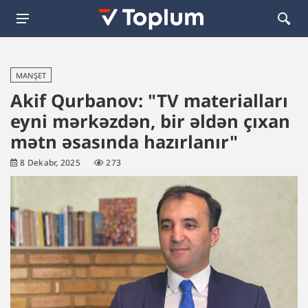
MANŞET
Akif Qurbanov: "TV materialları
eyni mərkəzdən, bir əldən çıxan
mətn əsasında hazırlanır"
8 Dekabr, 2025
273