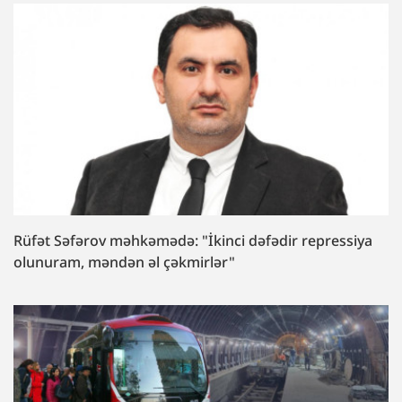
Rüfət Səfərov məhkəmədə: "İkinci dəfədir repressiya
olunuram, məndən əl çəkmirlər"