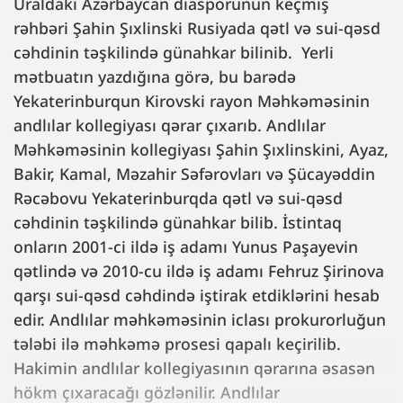
Uraldakı Azərbaycan diasporunun keçmiş
rəhbəri Şahin Şıxlinski Rusiyada qətl və sui-qəsd
cəhdinin təşkilində günahkar bilinib. Yerli
mətbuatın yazdığına görə, bu barədə
Yekaterinburqun Kirovski rayon Məhkəməsinin
andlılar kollegiyası qərar çıxarıb. Andlılar
Məhkəməsinin kollegiyası Şahin Şıxlinskini, Ayaz,
Bakir, Kamal, Məzahir Səfərovları və Şücayəddin
Rəcəbovu Yekaterinburqda qətl və sui-qəsd
cəhdinin təşkilində günahkar bilib. İstintaq
onların 2001-ci ildə iş adamı Yunus Paşayevin
qətlində və 2010-cu ildə iş adamı Fehruz Şirinova
qarşı sui-qəsd cəhdində iştirak etdiklərini hesab
edir. Andlılar məhkəməsinin iclası prokurorluğun
tələbi ilə məhkəmə prosesi qapalı keçirilib.
Hakimin andlılar kollegiyasının qərarına əsasən
hökm çıxaracağı gözlənilir. Andlılar