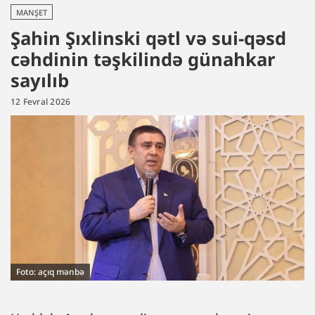
MANŞET
Şahin Şıxlinski qətl və sui-qəsd
cəhdinin təşkilində günahkar
sayılıb
12 Fevral 2026
Foto: açıq mənbə