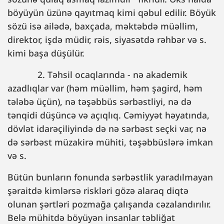
böyüyün üzünə qayıtmaq kimi qəbul edilir. Böyük
sözü isə ailədə, baxçada, məktəbdə müəllim,
direktor, işdə müdir, rəis, siyasətdə rəhbər və s.
kimi başa düşülür.
2. Təhsil ocaqlarında - nə akademik
azadlıqlar var (həm müəllim, həm şagird, həm
tələbə üçün), nə təşəbbüs sərbəstliyi, nə də
tənqidi düşüncə və açıqlıq. Cəmiyyət həyatında,
dövlət idarəçiliyində də nə sərbəst seçki var, nə
də sərbəst müzakirə mühiti, təşəbbüslərə imkan
və s.
Bütün bunların fonunda sərbəstlik yaradılmayan
şəraitdə kimlərsə riskləri gözə alaraq diqtə
olunan şərtləri pozmağa çalışanda cəzalandırılır.
Belə mühitdə böyüyən insanlar təbliğat