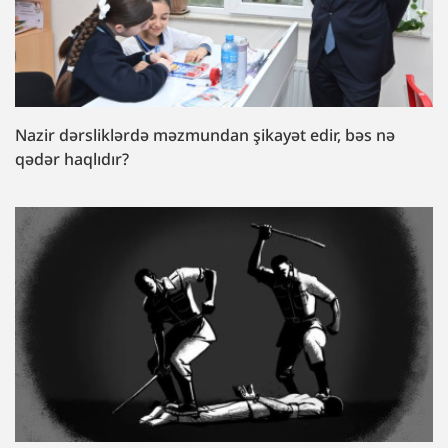
Nazir dərsliklərdə məzmundan şikayət edir, bəs nə
qədər haqlıdır?