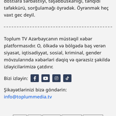
dostlara sərbəstliyi, təşəbbüskarlığı, tənqidi
təfəkkürü, sorğulamağı öyrədək. Öyrənmək heç
vaxt gec deyil.
Toplum TV Azərbaycanın müstəqil xəbər
platformasıdır. O, ölkədə və bölgədə baş verən
siyasət, iqtisadiyyat, sosial, kriminal, gender
mövzularında xəbərləri dəqiq və qərəzsiz şəkildə
izləyicilərimizə çatdırır.
Bizi izləyin:
Şikayətlərinizi bizə göndərin:
info@toplummedia.tv