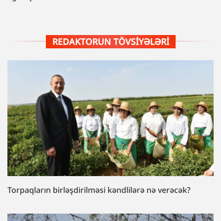
REDAKTORUN TÖVSIYƏLƏRI
Torpaqların birləşdirilməsi kəndlilərə nə verəcək?