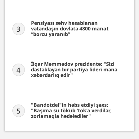
Pensiyası səhv hesablanan
3
vətəndaşın dövlətə 4800 manat
“borcu yaranıb”
İlqar Məmmədov prezidentə: "Sizi
4
dəstəkləyən bir partiya lideri mənə
xəbərdarlıq edir"
"Bandotdel"in həbs etdiyi şəxs:
5
"Başıma su töküb 'tok'a verdilər,
zorlamaqla hədələdilər"