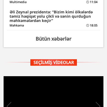
Multimedia
11:04
Əli Zeynal prezidentə: “Bizim kimi ölkələrdə
təmiz həqiqət yolu çikli və sənin qurduğun
məhkəmələrdən keçir”
Məhkəmə
18:05
Bütün xəbərlər
SEÇILMIŞ VIDEOLAR