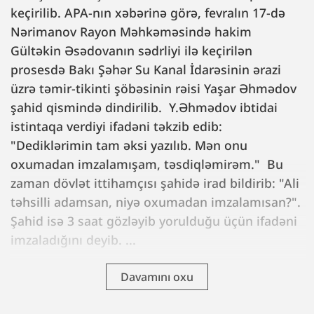
keçirilib. APA-nın xəbərinə görə, fevralın 17-də
Nərimanov Rayon Məhkəməsində hakim
Gültəkin Əsədovanın sədrliyi ilə keçirilən
prosesdə Bakı Şəhər Su Kanal İdarəsinin ərazi
üzrə təmir-tikinti şöbəsinin rəisi Yaşar Əhmədov
şahid qismində dindirilib. Y.Əhmədov ibtidai
istintaqa verdiyi ifadəni təkzib edib:
"Dediklərimin tam əksi yazılıb. Mən onu
oxumadan imzalamışam, təsdiqləmirəm." Bu
zaman dövlət ittihamçısı şahidə irad bildirib: "Ali
təhsilli adamsan, niyə oxumadan imzalamısan?".
Şahid isə 3 saat gözləyib yorulduğu üçün ifadəni
imzaladığını deyib. ...
Davamını oxu