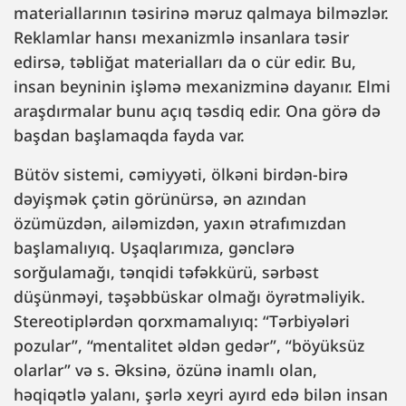
materiallarının təsirinə məruz qalmaya bilməzlər.
Reklamlar hansı mexanizmlə insanlara təsir
edirsə, təbliğat materialları da o cür edir. Bu,
insan beyninin işləmə mexanizminə dayanır. Elmi
araşdırmalar bunu açıq təsdiq edir. Ona görə də
başdan başlamaqda fayda var.
Bütöv sistemi, cəmiyyəti, ölkəni birdən-birə
dəyişmək çətin görünürsə, ən azından
özümüzdən, ailəmizdən, yaxın ətrafımızdan
başlamalıyıq. Uşaqlarımıza, gənclərə
sorğulamağı, tənqidi təfəkkürü, sərbəst
düşünməyi, təşəbbüskar olmağı öyrətməliyik.
Stereotiplərdən qorxmamalıyıq: “Tərbiyələri
pozular”, “mentalitet əldən gedər”, “böyüksüz
olarlar” və s. Əksinə, özünə inamlı olan,
həqiqətlə yalanı, şərlə xeyri ayırd edə bilən insan