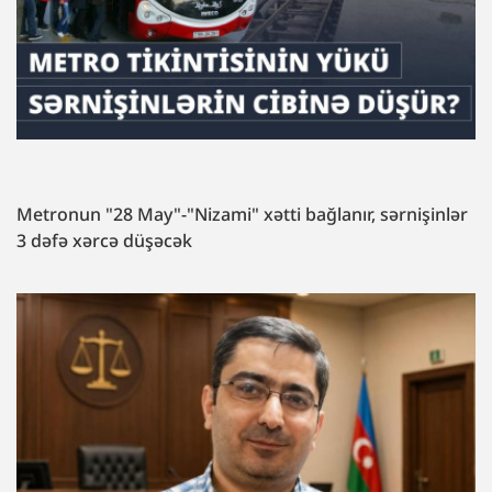
Metronun "28 May"-"Nizami" xətti bağlanır, sərnişinlər
3 dəfə xərcə düşəcək