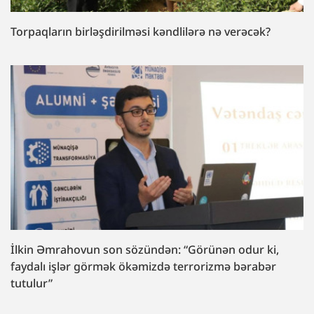
Torpaqların birləşdirilməsi kəndlilərə nə verəcək?
İlkin Əmrahovun son sözündən: “Görünən odur ki,
faydalı işlər görmək ökəmizdə terrorizmə bərabər
tutulur”