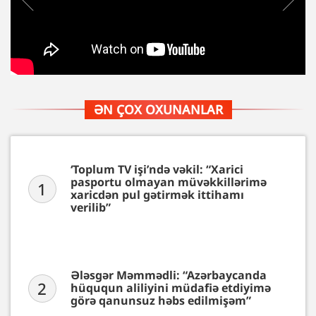
ƏN ÇOX OXUNANLAR
‘Toplum TV işi’ndə vəkil: “Xarici
pasportu olmayan müvəkkillərimə
1
xaricdən pul gətirmək ittihamı
verilib”
Ələsgər Məmmədli: “Azərbaycanda
2
hüququn aliliyini müdafiə etdiyimə
görə qanunsuz həbs edilmişəm”