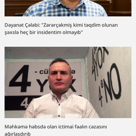
Dəyanət Çələbi: "Zərərçəkmiş kimi təqdim olunan
şəxslə heç bir insidentim olmayıb"
Məhkəmə həbsdə olan ictimai fəalın cəzasını
ağırlaşdırıb