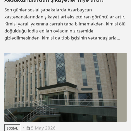
Son günlər sosial şəbəkələrdə Azərbaycan
xəstəxanalarından şikayətləri əks etdirən görüntülər artır.
Kimisi yaralı yaxınına cərrah tapa bilməməkdən, kimisi ölü
doğulduğu iddia edilən övladının zirzəmidə
gizlədilməsindən, kimisi də tibb işçisinin vətəndaşlarla...
5 May 2026
SOSIAL