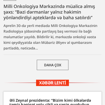
Milli Onkologiya Mərkəzində müalicə almış
şəxs: “Bəzi dərmanlar yalnız həkimin
yönləndirdiyi apteklərdə və baha satılırdı”
Aprelin 30-da yerli mediada Milli Onkologiya Mərkəzinin
Radiologiya şöbəsində partlayış baş verməsi ilə bağlı
məlumatlar yayılıb. Bildirilir ki, mərkəzdə onkoloji xəstə
kimi qeydiyyatda olan Mübariz Əliyev əl qumbarasını
partladıb, nəticədə...
DAHA ÇOX
XƏBƏR LENTI
Əli Zeynal prezidentə: “Bizim kimi ölkələrdə
təmiz həqiqət yolu çikli və sənin qurduğun