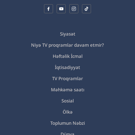
Siyasət
Niyə TV proqramlar davam etmir?
Həftəlik İcmal
İqtisadiyyat
TV Proqramlar
Məhkəmə saatı
Sosial
Ölkə
Toplumun Nəbzi
Dünya