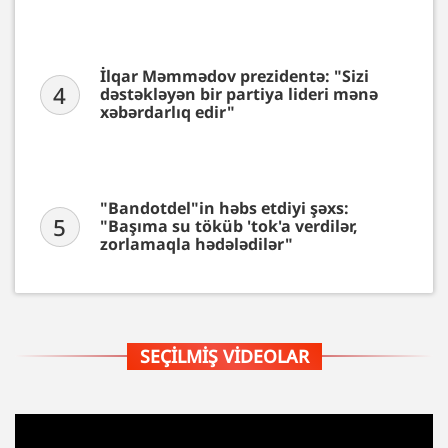
İlqar Məmmədov prezidentə: "Sizi
4
dəstəkləyən bir partiya lideri mənə
xəbərdarlıq edir"
"Bandotdel"in həbs etdiyi şəxs:
5
"Başıma su töküb 'tok'a verdilər,
zorlamaqla hədələdilər"
SEÇILMIŞ VIDEOLAR