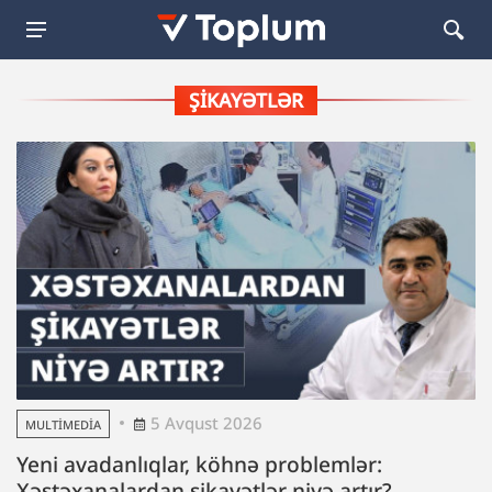
ŞIKAYƏTLƏR
5 Avqust 2026
MULTIMEDIA
Yeni avadanlıqlar, köhnə problemlər:
Xəstəxanalardan şikayətlər niyə artır?