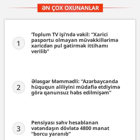
ƏN ÇOX OXUNANLAR
‘Toplum TV işi’ndə vəkil: “Xarici
pasportu olmayan müvəkkillərimə
1
xaricdən pul gətirmək ittihamı
verilib”
Ələsgər Məmmədli: “Azərbaycanda
2
hüququn aliliyini müdafiə etdiyimə
görə qanunsuz həbs edilmişəm”
Pensiyası səhv hesablanan
3
vətəndaşın dövlətə 4800 manat
“borcu yaranıb”