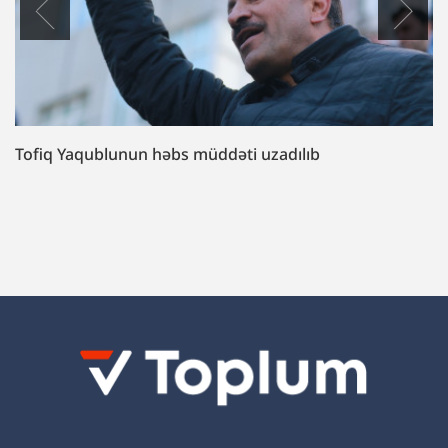
Bəxtiyar Hacıyev məhkəmədə: “İlham Əliyev çağırdı,
gəldim, çox peşmanam”