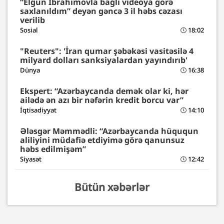
“Elgün İbrahimovla bağlı videoya görə
saxlanıldım” deyən gəncə 3 il həbs cəzası
verilib
Sosial
18:02
"Reuters": 'İran qumar şəbəkəsi vasitəsilə 4
milyard dolları sanksiyalardan yayındırıb'
Dünya
16:38
Ekspert: “Azərbaycanda demək olar ki, hər
ailədə ən azı bir nəfərin kredit borcu var”
İqtisadiyyat
14:10
Ələsgər Məmmədli: “Azərbaycanda hüququn
aliliyini müdafiə etdiyimə görə qanunsuz
həbs edilmişəm”
Siyasət
12:42
Bütün xəbərlər