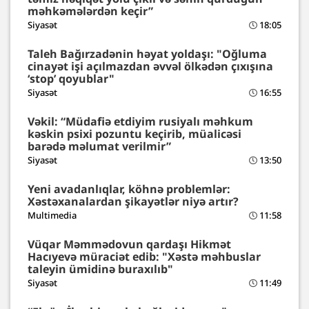
məhkəmələrdən keçir”
Siyasət
18:05
Taleh Bağırzadənin həyat yoldaşı: "Oğluma
cinayət işi açılmazdan əvvəl ölkədən çıxışına
‘stop’ qoyublar"
Siyasət
16:55
Vəkil: “Müdafiə etdiyim rusiyalı məhkum
kəskin psixi pozuntu keçirib, müalicəsi
barədə məlumat verilmir”
Siyasət
13:50
Yeni avadanlıqlar, köhnə problemlər:
Xəstəxanalardan şikayətlər niyə artır?
Multimedia
11:58
Vüqar Məmmədovun qardaşı Hikmət
Hacıyevə müraciət edib: "Xəstə məhbuslar
taleyin ümidinə buraxılıb"
Siyasət
11:49