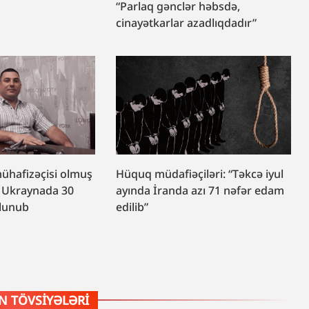
“Parlaq gənclər həbsdə,
cinayətkarlar azadlıqdadır”
mühafizəçisi olmuş
Hüquq müdafiəçiləri: “Təkcə iyul
 Ukraynada 30
ayında İranda azı 71 nəfər edam
olunub
edilib”
 TÖVSIYƏLƏRI