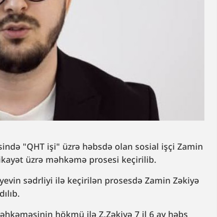
ində "QHT işi" üzrə həbsdə olan sosial işçi Zamin
ikayət üzrə məhkəmə prosesi keçirilib.
evin sədrliyi ilə keçirilən prosesdə Zamin Zəkiyə
ılıb.
Məhkəməsinin hökmü ilə Z.Zəkiyə 7 il 6 ay həbs