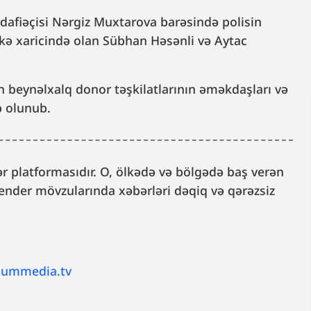
afiəçisi Nərgiz Muxtarova barəsində polisin
Ölkə xaricində olan Sübhan Həsənli və Aytac
 beynəlxalq donor təşkilatlarının əməkdaşları və
b olunub.
 platformasıdır. O, ölkədə və bölgədə baş verən
, gender mövzularında xəbərləri dəqiq və qərəzsiz
lummedia.tv