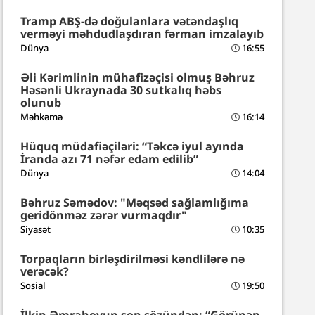
Tramp ABŞ-də doğulanlara vətəndaşlıq
verməyi məhdudlaşdıran fərman imzalayıb
Dünya
16:55
Əli Kərimlinin mühafizəçisi olmuş Bəhruz
Həsənli Ukraynada 30 sutkalıq həbs
olunub
Məhkəmə
16:14
Hüquq müdafiəçiləri: “Təkcə iyul ayında
İranda azı 71 nəfər edam edilib”
Dünya
14:04
Bəhruz Səmədov: "Məqsəd sağlamlığıma
geridönməz zərər vurmaqdır"
Siyasət
10:35
Torpaqların birləşdirilməsi kəndlilərə nə
verəcək?
Sosial
19:50