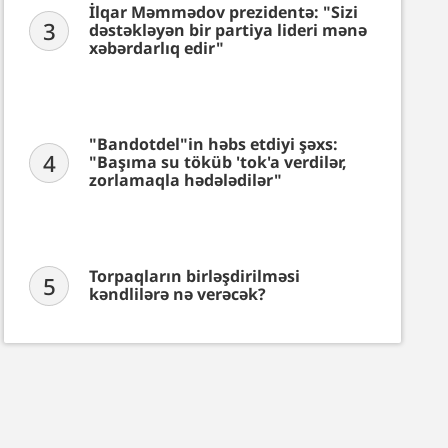
İlqar Məmmədov prezidentə: "Sizi
3
dəstəkləyən bir partiya lideri mənə
xəbərdarlıq edir"
"Bandotdel"in həbs etdiyi şəxs:
4
"Başıma su töküb 'tok'a verdilər,
zorlamaqla hədələdilər"
Torpaqların birləşdirilməsi
5
kəndlilərə nə verəcək?