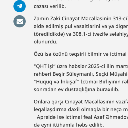
cəzası verilib.
Zamin Zəki Cinayət Məcəlləsinin 313-cü (
əldə edilmiş pul vəsaitlərini və ya dig
törədildikdə) və 308.1-ci (vəzifə səlahiy
olunurdu.
Özü isə özünü təqsirli bilmir və ictimai 
"QHT işi” üzrə həbslər 2025-ci ilin ma
rəhbəri Bəşir Süleymanlı, Seçki Müşah
"Hüquq və İnkişaf" İctimai Birliyinin r
sonradan ev dustaqlığına buraxılıb.
Onlara qarşı Cinayət Məcəlləsinin vəzif
leqallaşdırma daxil olmaqla bir neçə m
Apreldə isə ictimai fəal Asəf Əhmədo
də eyni ittihamla həbs edilib.