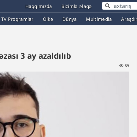
Haqqımızda
Bizimlə əlaqə
TV Proqramlar
Ölkə
Dünya
Multimedia
Araşdı
zası 3 ay azaldılıb
89