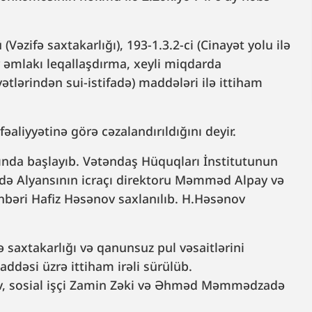
Vəzifə saxtakarlığı), 193-1.3.2-ci (Cinayət yolu ilə
ər əmlakı leqallaşdırma, xeyli miqdarda
yətlərindən sui-istifadə) maddələri ilə ittiham
fəaliyyətinə görə cəzalandırıldığını deyir.
rtında başlayıb. Vətəndaş Hüquqları İnstitutunun
idə Alyansının icraçı direktoru Məmməd Alpay və
əhbəri Hafiz Həsənov saxlanılıb. H.Həsənov
ə saxtakarlığı və qanunsuz pul vəsaitlərini
addəsi üzrə ittiham irəli sürülüb.
v, sosial işçi Zamin Zəki və Əhməd Məmmədzadə