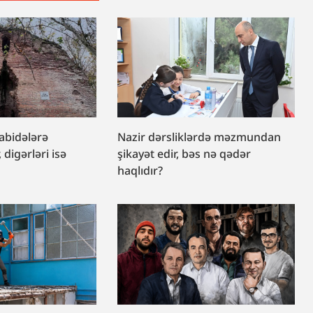
 abidələrə
Nazir dərsliklərdə məzmundan
, digərləri isə
şikayət edir, bəs nə qədər
haqlıdır?