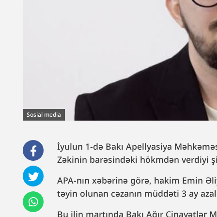
Sosial media
İyulun 1-də Bakı Apellyasiya Məhkəməs
Zəkinin barəsindəki hökmdən verdiyi ş
APA-nın xəbərinə görə, hakim Emin Əliy
təyin olunan cəzanın müddəti 3 ay azald
Bu ilin martında Bakı Ağır Cinayətlər 