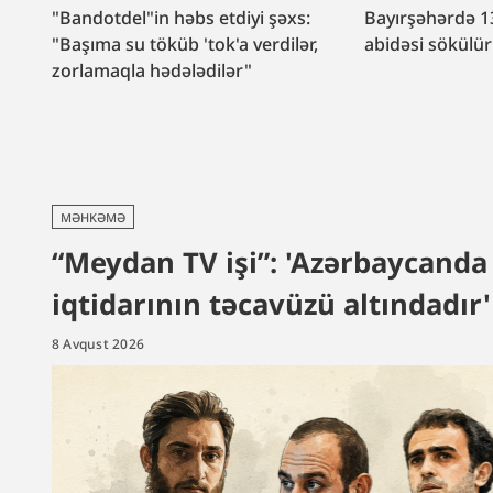
"Bandotdel"in həbs etdiyi şəxs:
Bayırşəhərdə 1
"Başıma su töküb 'tok'a verdilər,
abidəsi sökülü
zorlamaqla hədələdilər"
MƏHKƏMƏ
“Meydan TV işi”: 'Azərbaycanda f
iqtidarının təcavüzü altındadır'
8 Avqust 2026