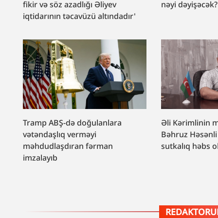
fikir və söz azadlığı Əliyev
nəyi dəyişəcək?
iqtidarının təcavüzü altındadır'
Tramp ABŞ-də doğulanlara
Əli Kərimlinin 
vətəndaşlıq verməyi
Bəhruz Həsənli
məhdudlaşdıran fərman
sutkalıq həbs 
imzalayıb
REDAKTORUN