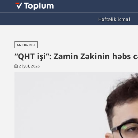
Həftəlik İcmal
MƏHKƏMƏ
“QHT işi”: Zamin Zəkinin həbs cə
2 İyul, 2026