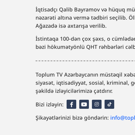
İqtisadçı Qalib Bayramov və hüquq müd
nəzarəti altına vermə tədbiri seçilib. 
Ağazadə isə axtarışa verilib.
İstintaqa 100-dən çox şəxs, o cümlədən
bəzi hökumətyönlü QHT rəhbərləri cəl
Toplum TV Azərbaycanın müstəqil xəbər
siyasət, iqtisadiyyat, sosial, kriminal
şəkildə izləyicilərimizə çatdırır.
Bizi izləyin:
Şikayətlərinizi bizə göndərin:
info@top