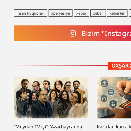
insan hüquqları
apelyasiya
xeber
xəbər
xeberler
Bizim "Instagr
OXŞAR 
“Meydan TV işi”: 'Azərbaycanda
Kartdan karta 