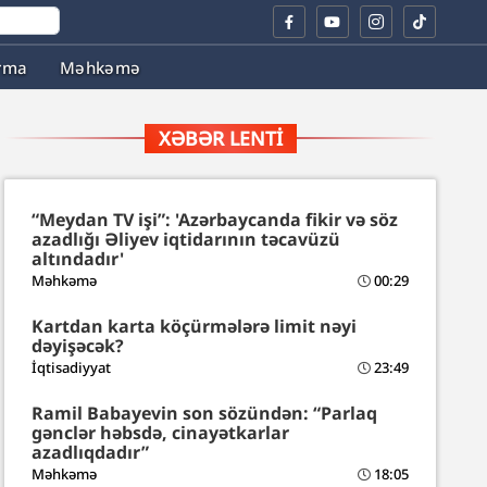
rma
Məhkəmə
XƏBƏR LENTI
“Meydan TV işi”: 'Azərbaycanda fikir və söz
azadlığı Əliyev iqtidarının təcavüzü
altındadır'
Məhkəmə
00:29
Kartdan karta köçürmələrə limit nəyi
dəyişəcək?
İqtisadiyyat
23:49
Ramil Babayevin son sözündən: “Parlaq
gənclər həbsdə, cinayətkarlar
azadlıqdadır”
Məhkəmə
18:05