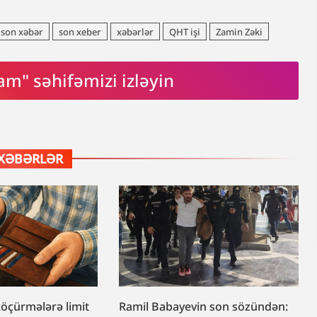
son xəbər
son xeber
xəbərlər
QHT işi
Zamin Zəki
am" səhifəmizi izləyin
XƏBƏRLƏR
köçürmələrə limit
Ramil Babayevin son sözündən: