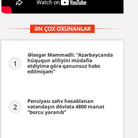
ƏN ÇOX OXUNANLAR
Ələsgər Məmmədli: “Azərbaycanda
hüququn aliliyini müdafiə
1
etdiyimə görə qanunsuz həbs
edilmişəm”
Pensiyası səhv hesablanan
2
vətəndaşın dövlətə 4800 manat
“borcu yaranıb”