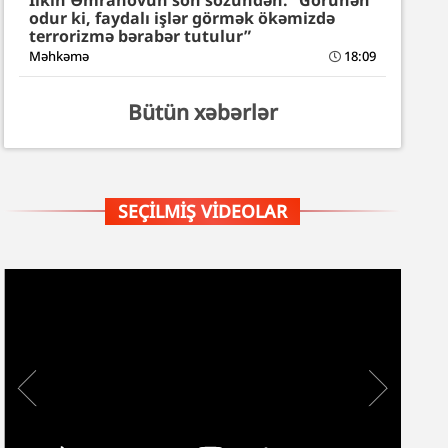
İlkin Əmrahovun son sözündən: “Görünən
odur ki, faydalı işlər görmək ökəmizdə
terrorizmə bərabər tutulur”
Məhkəmə
18:09
Bütün xəbərlər
SEÇILMIŞ VIDEOLAR