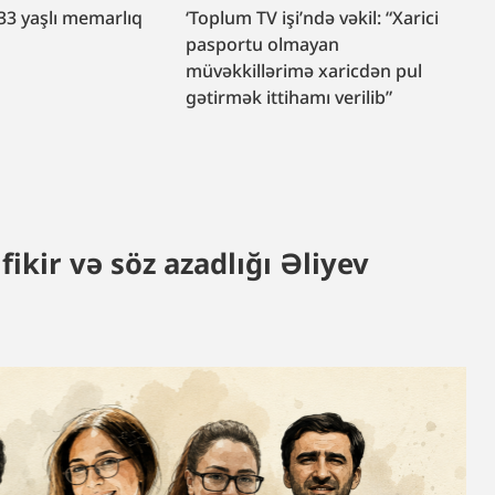
33 yaşlı memarlıq
‘Toplum TV işi’ndə vəkil: “Xarici
r
pasportu olmayan
müvəkkillərimə xaricdən pul
gətirmək ittihamı verilib”
ikir və söz azadlığı Əliyev