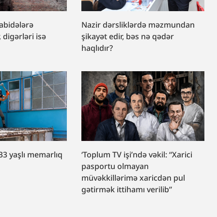
 abidələrə
Nazir dərsliklərdə məzmundan
, digərləri isə
şikayət edir, bəs nə qədər
haqlıdır?
33 yaşlı memarlıq
‘Toplum TV işi’ndə vəkil: “Xarici
r
pasportu olmayan
müvəkkillərimə xaricdən pul
gətirmək ittihamı verilib”