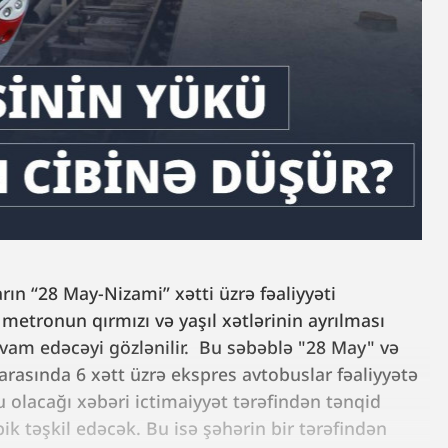
ın “28 May-Nizami” xətti üzrə fəaliyyəti
tronun qırmızı və yaşıl xətlərinin ayrılması
davam edəcəyi gözlənilir. Bu səbəblə "28 May" və
arasında 6 xətt üzrə ekspres avtobuslar fəaliyyətə
 olacağı xəbəri ictimaiyyət tərəfindən tənqid
pik təşkil edəcək. Bu isə şəhərin bir tərəfindən