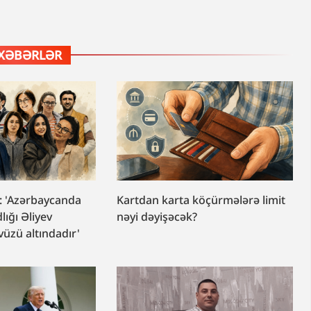
XƏBƏRLƏR
”: 'Azərbaycanda
Kartdan karta köçürmələrə limit
dlığı Əliyev
nəyi dəyişəcək?
vüzü altındadır'