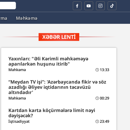
rma
Məhkəmə
XƏBƏR LENTI
Yaxınları: "Əli Kərimli məhkəməyə
aparılarkən huşunu itirib"
Məhkəmə
13:33
“Meydan TV işi”: 'Azərbaycanda fikir və söz
azadlığı Əliyev iqtidarının təcavüzü
altındadır'
Məhkəmə
00:29
Kartdan karta köçürmələrə limit nəyi
dəyişəcək?
İqtisadiyyat
23:49