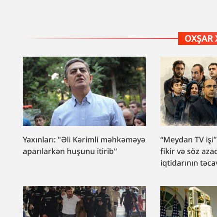
OXŞAR 
Yaxınları: "Əli Kərimli məhkəməyə
“Meydan TV işi
aparılarkən huşunu itirib"
fikir və söz aza
iqtidarının təca