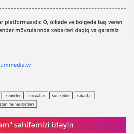
 platformasıdır. O, ölkədə və bölgədə baş verən
, gender mövzularında xəbərləri dəqiq və qərəzsiz
lummedia.tv
xeberler
son xəbər
son xeber
xəbərlər
stan münasibətləri
am" səhifəmizi izləyin