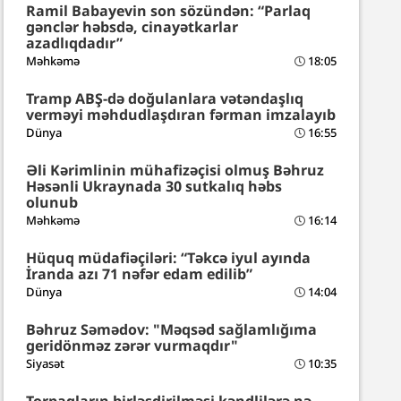
Ramil Babayevin son sözündən: “Parlaq
gənclər həbsdə, cinayətkarlar
azadlıqdadır”
Məhkəmə
18:05
Tramp ABŞ-də doğulanlara vətəndaşlıq
verməyi məhdudlaşdıran fərman imzalayıb
Dünya
16:55
Əli Kərimlinin mühafizəçisi olmuş Bəhruz
Həsənli Ukraynada 30 sutkalıq həbs
olunub
Məhkəmə
16:14
Hüquq müdafiəçiləri: “Təkcə iyul ayında
İranda azı 71 nəfər edam edilib”
Dünya
14:04
Bəhruz Səmədov: "Məqsəd sağlamlığıma
geridönməz zərər vurmaqdır"
Siyasət
10:35