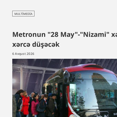
MULTIMEDIA
Metronun "28 May"-"Nizami" xətt
xərcə düşəcək
6 Avqust 2026