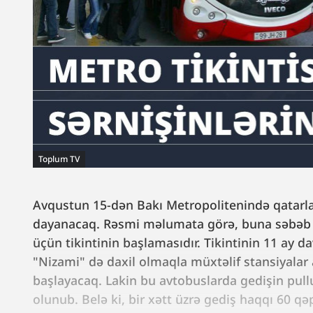
Toplum TV
Avqustun 15-dən Bakı Metropolitenində qatarlar
dayanacaq. Rəsmi məlumata görə, buna səbəb me
üçün tikintinin başlamasıdır. Tikintinin 11 ay 
"Nizami" də daxil olmaqla müxtəlif stansiyalar 
başlayacaq. Lakin bu avtobuslarda gedişin pullu
olunub. Belə ki, bir xətt üzrə gediş haqqı 60 qə