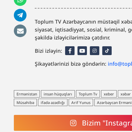
Toplum TV Azərbaycanın müstəqil xəbər
siyasət, iqtisadiyyat, sosial, kriminal
şəkildə izləyicilərimizə çatdırır.
Bizi izləyin:
Şikayətlərinizi bizə göndərin:
info@top
Ermənistan
insan hüquqları
Toplum Tv
xeber
xəbər
Müsahibə
ifadə azadlığı
Arif Yunus
Azərbaycan Erməni
Bizim "Instagr