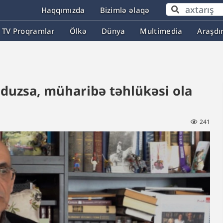
Haqqımızda
Bizimlə əlaqə
TV Proqramlar
Ölkə
Dünya
Multimedia
Araşdı
uduzsa, müharibə təhlükəsi ola
241