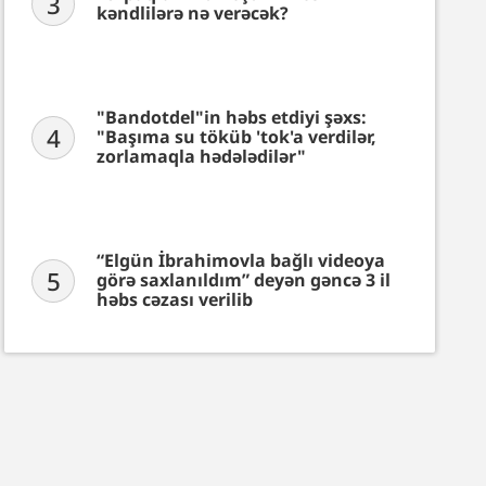
3
kəndlilərə nə verəcək?
"Bandotdel"in həbs etdiyi şəxs:
4
"Başıma su töküb 'tok'a verdilər,
zorlamaqla hədələdilər"
“Elgün İbrahimovla bağlı videoya
5
görə saxlanıldım” deyən gəncə 3 il
həbs cəzası verilib