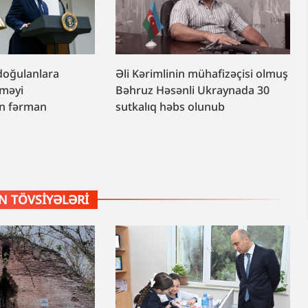
doğulanlara
Əli Kərimlinin mühafizəçisi olmuş
rməyi
Bəhruz Həsənli Ukraynada 30
n fərman
sutkalıq həbs olunub
 TÖVSIYƏLƏRI