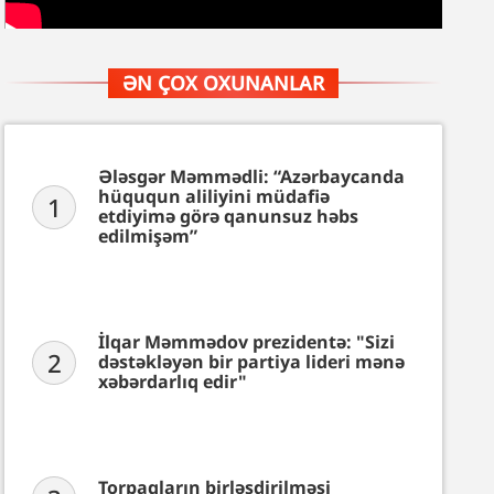
ƏN ÇOX OXUNANLAR
Ələsgər Məmmədli: “Azərbaycanda
hüququn aliliyini müdafiə
1
etdiyimə görə qanunsuz həbs
edilmişəm”
İlqar Məmmədov prezidentə: "Sizi
2
dəstəkləyən bir partiya lideri mənə
xəbərdarlıq edir"
Torpaqların birləşdirilməsi