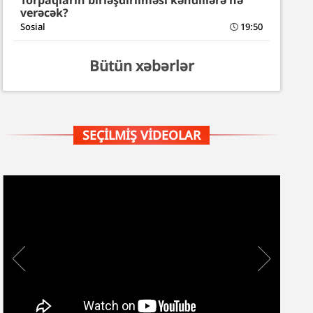
Torpaqların birləşdirilməsi kəndlilərə nə
verəcək?
Sosial
19:50
Bütün xəbərlər
SEÇILMIŞ VIDEOLAR