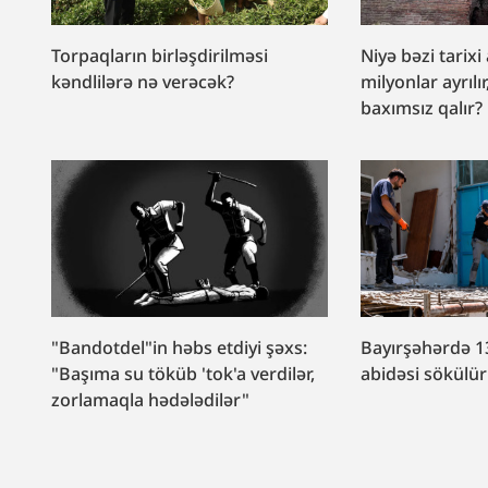
Torpaqların birləşdirilməsi
Niyə bəzi tarixi
kəndlilərə nə verəcək?
milyonlar ayrılır
baxımsız qalır?
"Bandotdel"in həbs etdiyi şəxs:
Bayırşəhərdə 1
"Başıma su töküb 'tok'a verdilər,
abidəsi sökülü
zorlamaqla hədələdilər"