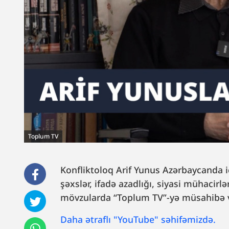
Toplum TV
Konfliktoloq Arif Yunus Azərbaycanda i
şəxslər, ifadə azadlığı, siyasi mühacir
mövzularda “Toplum TV”-yə müsahibə v
Daha ətraflı "YouTube" səhifəmizdə.