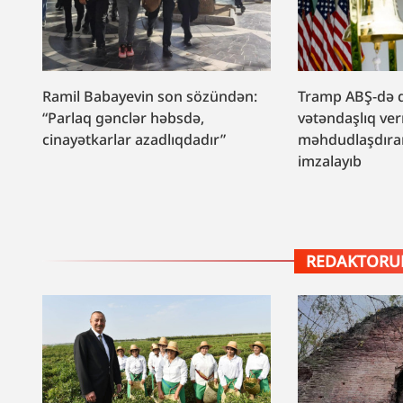
Ramil Babayevin son sözündən:
Tramp ABŞ-də 
“Parlaq gənclər həbsdə,
vətəndaşlıq ve
cinayətkarlar azadlıqdadır”
məhdudlaşdıra
imzalayıb
REDAKTORUN