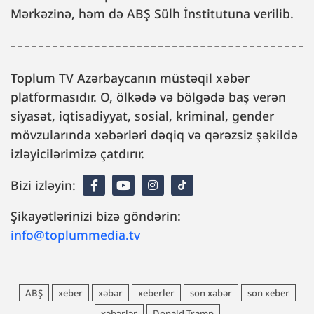
Mərkəzinə, həm də ABŞ Sülh İnstitutuna verilib.
Toplum TV Azərbaycanın müstəqil xəbər
platformasıdır. O, ölkədə və bölgədə baş verən
siyasət, iqtisadiyyat, sosial, kriminal, gender
mövzularında xəbərləri dəqiq və qərəzsiz şəkildə
izləyicilərimizə çatdırır.
Bizi izləyin:
Şikayətlərinizi bizə göndərin:
info@toplummedia.tv
ABŞ
xeber
xəbər
xeberler
son xəbər
son xeber
xəbərlər
Donald Tramp