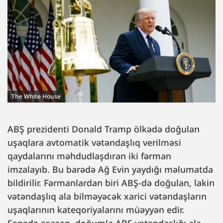
The White House
ABŞ prezidenti Donald Tramp ölkədə doğulan
uşaqlara avtomatik vətəndaşlıq verilməsi
qaydalarını məhdudlaşdıran iki fərman
imzalayıb. Bu barədə Ağ Evin yaydığı məlumatda
bildirilir. Fərmanlardan biri ABŞ-də doğulan, lakin
vətəndaşlıq ala bilməyəcək xarici vətəndaşların
uşaqlarının kateqoriyalarını müəyyən edir.
Sənədə əsasən, doğumla ABŞ vətəndaşlığı ala