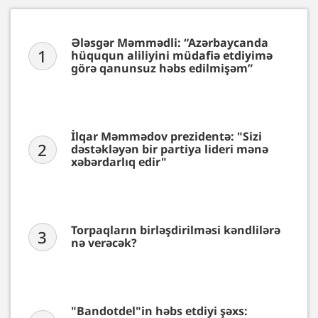
Ələsgər Məmmədli: “Azərbaycanda
1
hüququn aliliyini müdafiə etdiyimə
görə qanunsuz həbs edilmişəm”
İlqar Məmmədov prezidentə: "Sizi
2
dəstəkləyən bir partiya lideri mənə
xəbərdarlıq edir"
Torpaqların birləşdirilməsi kəndlilərə
3
nə verəcək?
"Bandotdel"in həbs etdiyi şəxs: