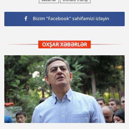
Bizim "Facebook" səhifəmizi izləyin
OXŞAR XƏBƏRLƏR