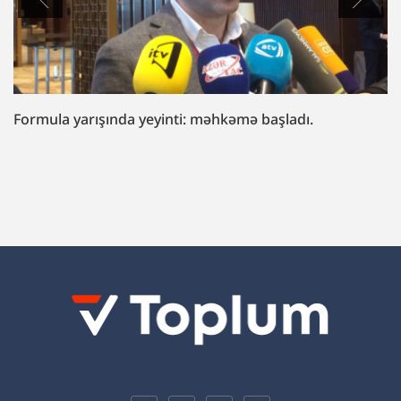
“Fazil Mustafaya sui-qəsd işi”ndə müttəhim:
“Hədələdilər ki, qol çəkməsən, arvadını bura
gətirəcəyik”