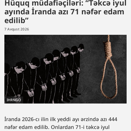
Hüquq müdafiəçiləri: “Təkcə iyul
ayında İranda azı 71 nəfər edam
edilib”
7 Avqust 2026
IHRNGO
İranda 2026-cı ilin ilk yeddi ayı ərzində azı 444
nəfər edam edilib. Onlardan 71-i təkcə iyul