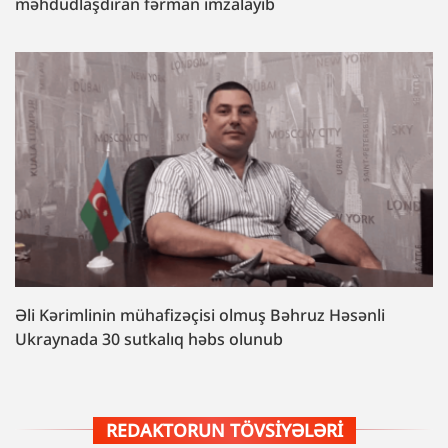
məhdudlaşdıran fərman imzalayıb
Əli Kərimlinin mühafizəçisi olmuş Bəhruz Həsənli
Ukraynada 30 sutkalıq həbs olunub
REDAKTORUN TÖVSIYƏLƏRI