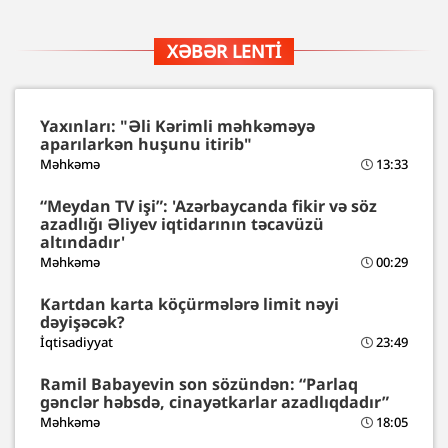
XƏBƏR LENTI
Yaxınları: "Əli Kərimli məhkəməyə
aparılarkən huşunu itirib"
Məhkəmə
13:33
“Meydan TV işi”: 'Azərbaycanda fikir və söz
azadlığı Əliyev iqtidarının təcavüzü
altındadır'
Məhkəmə
00:29
Kartdan karta köçürmələrə limit nəyi
dəyişəcək?
İqtisadiyyat
23:49
Ramil Babayevin son sözündən: “Parlaq
gənclər həbsdə, cinayətkarlar azadlıqdadır”
Məhkəmə
18:05