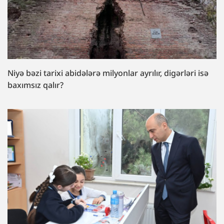
Niyə bəzi tarixi abidələrə milyonlar ayrılır, digərləri isə
baxımsız qalır?