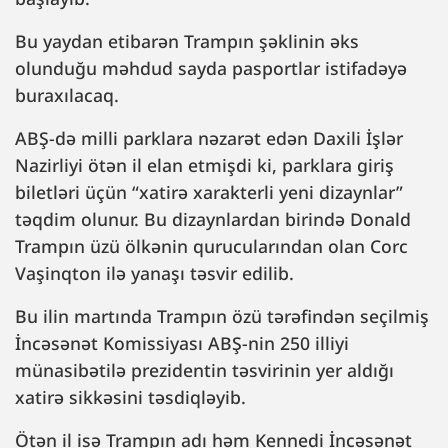
Bu yaydan etibarən Trampın şəklinin əks
olunduğu məhdud sayda pasportlar istifadəyə
buraxılacaq.
ABŞ-də milli parklara nəzarət edən Daxili İşlər
Nazirliyi ötən il elan etmişdi ki, parklara giriş
biletləri üçün “xatirə xarakterli yeni dizaynlar”
təqdim olunur. Bu dizaynlardan birində Donald
Trampın üzü ölkənin qurucularından olan Corc
Vaşinqton ilə yanaşı təsvir edilib.
Bu ilin martında Trampın özü tərəfindən seçilmiş
İncəsənət Komissiyası ABŞ-nin 250 illiyi
münasibətilə prezidentin təsvirinin yer aldığı
xatirə sikkəsini təsdiqləyib.
Ötən il isə Trampın adı həm Kennedi İncəsənət