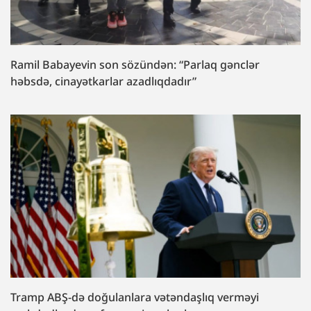
Ramil Babayevin son sözündən: “Parlaq gənclər
həbsdə, cinayətkarlar azadlıqdadır”
Tramp ABŞ-də doğulanlara vətəndaşlıq verməyi