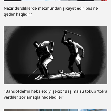
Nazir dərsliklərdə məzmundan şikayət edir, bəs nə
qədər haqlıdır?
"Bandotdel"in həbs etdiyi şəxs: "Başıma su töküb 'tok'a
verdilər, zorlamaqla hədələdilər"