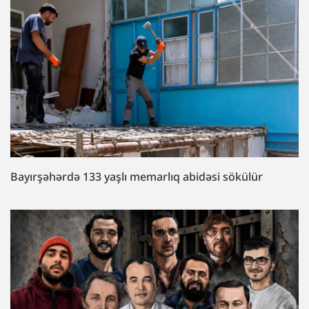
Bayırşəhərdə 133 yaşlı memarlıq abidəsi sökülür