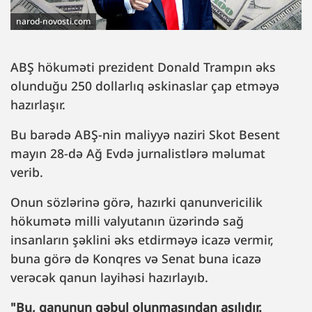
narod-novosti.com
ABŞ hökuməti prezident Donald Trampın əks
olunduğu 250 dollarlıq əskinaslar çap etməyə
hazırlaşır.
Bu barədə ABŞ-nin maliyyə naziri Skot Besent
mayın 28-də Ağ Evdə jurnalistlərə məlumat
verib.
Onun sözlərinə görə, hazırki qanunvericilik
hökumətə milli valyutanın üzərində sağ
insanların şəklini əks etdirməyə icazə vermir,
buna görə də Konqres və Senat buna icazə
verəcək qanun layihəsi hazırlayıb.
"Bu, qanunun qəbul olunmasından asılıdır.