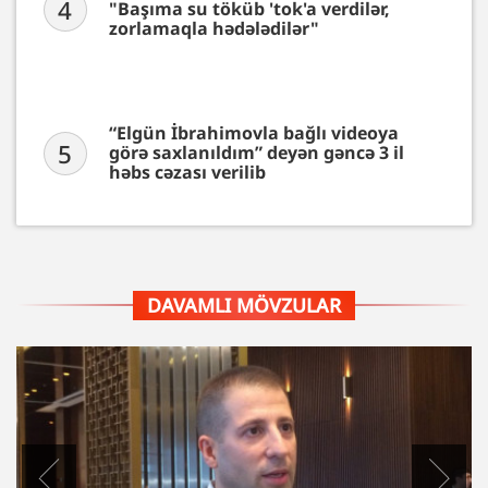
4
"Başıma su töküb 'tok'a verdilər,
zorlamaqla hədələdilər"
“Elgün İbrahimovla bağlı videoya
5
görə saxlanıldım” deyən gəncə 3 il
həbs cəzası verilib
DAVAMLI MÖVZULAR