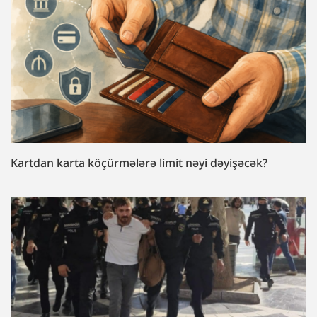
Kartdan karta köçürmələrə limit nəyi dəyişəcək?