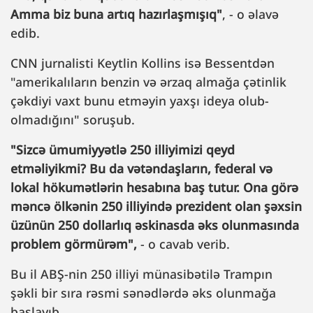
Amma biz buna artıq hazırlaşmışıq"
, - o əlavə
edib.
CNN jurnalisti Keytlin Kollins isə Bessentdən
"amerikalıların benzin və ərzaq almağa çətinlik
çəkdiyi vaxt bunu etməyin yaxşı ideya olub-
olmadığını" soruşub.
"Sizcə ümumiyyətlə 250 illiyimizi qeyd
etməliyikmi? Bu da vətəndaşların, federal və
lokal hökumətlərin hesabına baş tutur. Ona görə
məncə ölkənin 250 illiyində prezident olan şəxsin
üzünün 250 dollarlıq əskinasda əks olunmasında
problem görmürəm",
- o cavab verib.
Bu il ABŞ-nin 250 illiyi münasibətilə Trampın
şəkli bir sıra rəsmi sənədlərdə əks olunmağa
başlayıb.