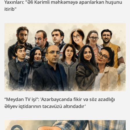
Yaxınları: "Əli Kərimli məhkəməyə aparılarkən huşunu
itirib"
“Meydan TV işi”: 'Azərbaycanda fikir və söz azadlığı
Əliyev iqtidarının təcavüzü altındadır'