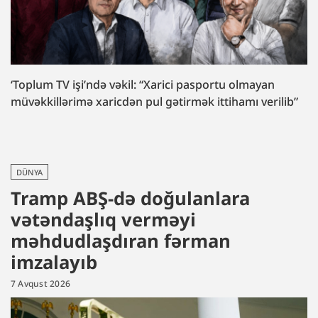
‘Toplum TV işi’ndə vəkil: “Xarici pasportu olmayan
müvəkkillərimə xaricdən pul gətirmək ittihamı verilib”
DÜNYA
Tramp ABŞ-də doğulanlara
vətəndaşlıq verməyi
məhdudlaşdıran fərman
imzalayıb
7 Avqust 2026