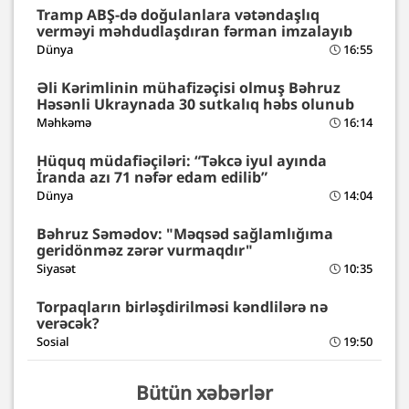
Tramp ABŞ-də doğulanlara vətəndaşlıq
verməyi məhdudlaşdıran fərman imzalayıb
Dünya
16:55
Əli Kərimlinin mühafizəçisi olmuş Bəhruz
Həsənli Ukraynada 30 sutkalıq həbs olunub
Məhkəmə
16:14
Hüquq müdafiəçiləri: “Təkcə iyul ayında
İranda azı 71 nəfər edam edilib”
Dünya
14:04
Bəhruz Səmədov: "Məqsəd sağlamlığıma
geridönməz zərər vurmaqdır"
Siyasət
10:35
Torpaqların birləşdirilməsi kəndlilərə nə
verəcək?
Sosial
19:50
Bütün xəbərlər