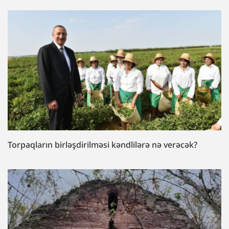
Torpaqların birləşdirilməsi kəndlilərə nə verəcək?