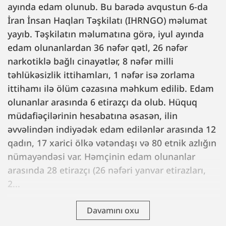
ayında edam olunub. Bu barədə avqustun 6-da
İran İnsan Haqları Təşkilatı (IHRNGO) məlumat
yayıb. Təşkilatın məlumatına görə, iyul ayında
edam olunanlardan 36 nəfər qətl, 26 nəfər
narkotiklə bağlı cinayətlər, 8 nəfər milli
təhlükəsizlik ittihamları, 1 nəfər isə zorlama
ittihamı ilə ölüm cəzasına məhkum edilib. Edam
olunanlar arasında 6 etirazçı da olub. Hüquq
müdafiəçilərinin hesabatına əsasən, ilin
əvvəlindən indiyədək edam edilənlər arasında 12
qadın, 17 xarici ölkə vətəndaşı və 80 etnik azlığın
nümayəndəsi var. Həmçinin edam olunanlar
arasında 28 etirazçı (26 nəfəri yanvar etirazları,
2...
Davamını oxu