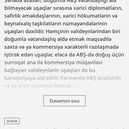
bilməyəcək uşaqlar sırasına xarici diplomatların,
səfirlik əməkdaşlarının, xarici hökumətlərin və
beynəlxalq təşkilatların nümayəndələrinin
uşaqları daxildir. Həmçinin valideynlərindən biri
doğumla vətəndaşlıq əldə etmək məqsədilə
saxta və ya kommersiya xarakterli razılaşmada
iştirak edən uşaqlar, eləcə də ABŞ-də doğuş üçün
surroqat ana ilə kommersiya müqaviləsi
bağlayan valideynlərin uşaqları da bu
kateqoriyaya aid edilir. Fərmanda ABŞ ərazisinin
və ya ərazi sularının federal...
Davamını oxu
DÜNYA