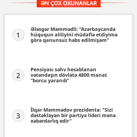
ƏN ÇOX OXUNANLAR
Ələsgər Məmmədli: “Azərbaycanda
1
hüququn aliliyini müdafiə etdiyimə
görə qanunsuz həbs edilmişəm”
Pensiyası səhv hesablanan
2
vətəndaşın dövlətə 4800 manat
“borcu yaranıb”
İlqar Məmmədov prezidentə: "Sizi
3
dəstəkləyən bir partiya lideri mənə
xəbərdarlıq edir"