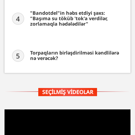
"Bandotdel"in həbs etdiyi şəxs:
4
"Başıma su töküb 'tok'a verdilər,
zorlamaqla hədələdilər"
Torpaqların birləşdirilməsi kəndlilərə
5
nə verəcək?
SEÇILMIŞ VIDEOLAR