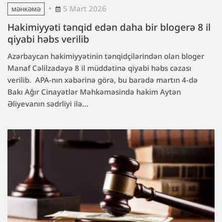
5 Mart 2026
MƏHKƏMƏ
Hakimiyyəti tənqid edən daha bir blogerə 8 il
qiyabi həbs verilib
Azərbaycan hakimiyyətinin tənqidçilərindən olan bloger
Manaf Cəlilzadəyə 8 il müddətinə qiyabi həbs cəzası
verilib. APA-nın xəbərinə görə, bu barədə martın 4-də
Bakı Ağır Cinayətlər Məhkəməsində hakim Aytən
Əliyevanın sədrliyi ilə...