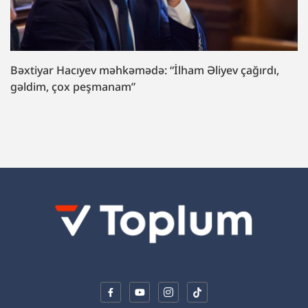
Bəxtiyar Hacıyev məhkəmədə: “İlham Əliyev çağırdı,
gəldim, çox peşmanam”