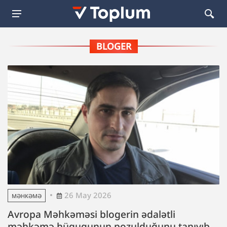
BLOGER
26 May 2026
MƏHKƏMƏ
Avropa Məhkəməsi blogerin ədalətli
məhkəmə hüququnun pozulduğunu tanıyıb