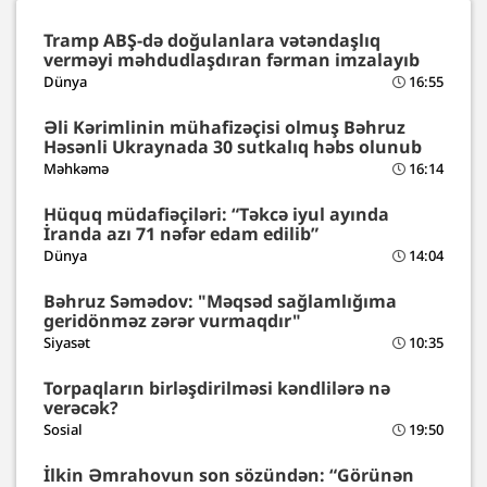
Tramp ABŞ-də doğulanlara vətəndaşlıq
verməyi məhdudlaşdıran fərman imzalayıb
Dünya
16:55
Əli Kərimlinin mühafizəçisi olmuş Bəhruz
Həsənli Ukraynada 30 sutkalıq həbs olunub
Məhkəmə
16:14
Hüquq müdafiəçiləri: “Təkcə iyul ayında
İranda azı 71 nəfər edam edilib”
Dünya
14:04
Bəhruz Səmədov: "Məqsəd sağlamlığıma
geridönməz zərər vurmaqdır"
Siyasət
10:35
Torpaqların birləşdirilməsi kəndlilərə nə
verəcək?
Sosial
19:50
İlkin Əmrahovun son sözündən: “Görünən