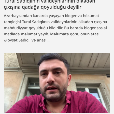
Tural Sadıqlının valideynlərinin ölkədən
çıxışına qadağa qoyulduğu deyilir
Azərbaycandan kənarda yaşayan bloger və hökumət
tənqidçisi Tural Sadıqlının valideynlərinin ölkədən çıxışına
məhdudiyyət qoyulduğu bildirilir. Bu barədə bloger sosial
mediada məlumat yayıb. Məlumata görə, onun atası
Əlövsət Sadıqlı və anası...