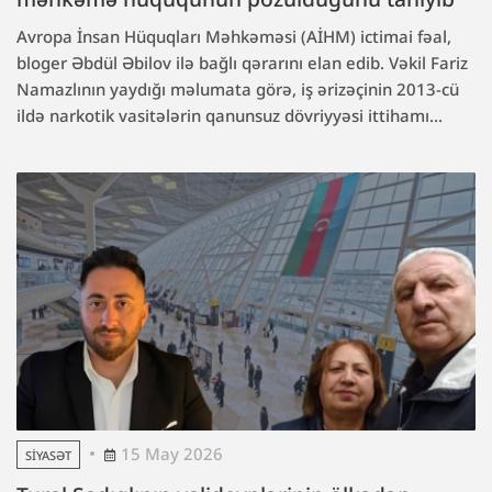
Avropa İnsan Hüquqları Məhkəməsi (AİHM) ictimai fəal,
bloger Əbdül Əbilov ilə bağlı qərarını elan edib. Vəkil Fariz
Namazlının yaydığı məlumata görə, iş ərizəçinin 2013-cü
ildə narkotik vasitələrin qanunsuz dövriyyəsi ittihamı...
15 May 2026
SIYASƏT