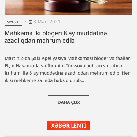
3 Mart 2021
SIYASƏT
Məhkəmə iki blogeri 8 ay müddətinə
azadlıqdan məhrum edib
Martın 2-də Şəki Apellyasiya Məhkəməsi bloger və fəallar
Elçin Həsənzadə və İbrahim Türksoyu böhtan və təhqir
ittihamı ilə 8 ay müddətinə azadlıqdan məhrum edib. Hər
ikisi məhkəmə zalında həbs olunub....
DAHA ÇOX
XƏBƏR LENTI