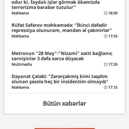
odur ki, faydalı işlər görmək ökəmizdə
terrorizmə bərabər tutulur”
Məhkəmə
18:09
Rüfət Səfərov məhkəmədə: "İkinci dəfədir
repressiya olunuram, məndən əl çəkmirlər"
Məhkəmə
17:55
Metronun "28 May"-"Nizami" xətti bağlanır,
sərnişinlər 3 dəfə xərcə düşəcək
Multimedia
17:26
Dəyanət Çələbi: "Zərərçəkmiş kimi təqdim
olunan şəxslə heç bir insidentim olmayıb"
Məhkəmə
17:15
Bütün xəbərlər