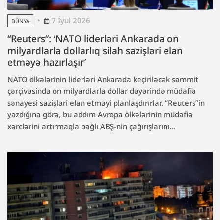
7 İyul 2026
DÜNYA
“Reuters”: ‘NATO liderləri Ankarada on
milyardlarla dollarlıq silah sazişləri elan
etməyə hazırlaşır’
NATO ölkələrinin liderləri Ankarada keçiriləcək sammit
çərçivəsində on milyardlarla dollar dəyərində müdafiə
sənayesi sazişləri elan etməyi planlaşdırırlar. “Reuters”in
yazdığına görə, bu addım Avropa ölkələrinin müdafiə
xərclərini artırmaqla bağlı ABŞ-nin çağırışlarını...