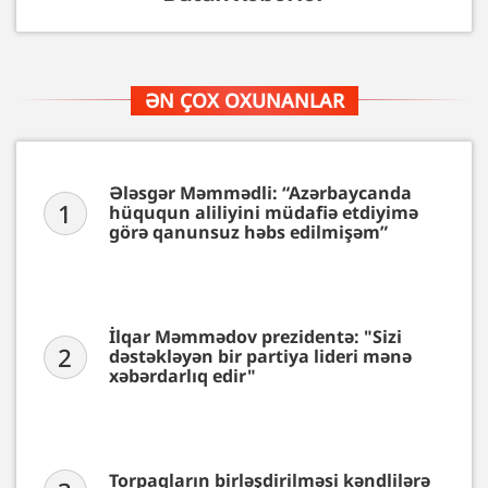
ƏN ÇOX OXUNANLAR
Ələsgər Məmmədli: “Azərbaycanda
1
hüququn aliliyini müdafiə etdiyimə
görə qanunsuz həbs edilmişəm”
İlqar Məmmədov prezidentə: "Sizi
2
dəstəkləyən bir partiya lideri mənə
xəbərdarlıq edir"
Torpaqların birləşdirilməsi kəndlilərə