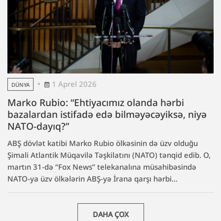
1 Aprel 2026
DÜNYA
Marko Rubio: “Ehtiyacımız olanda hərbi
bazalardan istifadə edə bilməyəcəyiksə, niyə
NATO-dayıq?”
ABŞ dövlət katibi Marko Rubio ölkəsinin də üzv olduğu
Şimali Atlantik Müqavilə Təşkilatını (NATO) tənqid edib. O,
martın 31-də “Fox News” telekanalına müsahibəsində
NATO-ya üzv ölkələrin ABŞ-yə İrana qarşı hərbi...
DAHA ÇOX