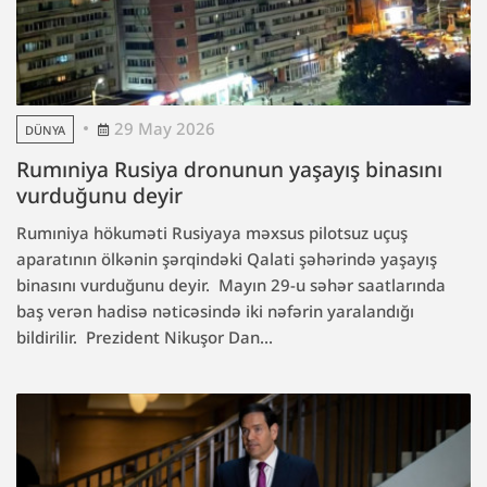
29 May 2026
DÜNYA
Rumıniya Rusiya dronunun yaşayış binasını
vurduğunu deyir
Rumıniya hökuməti Rusiyaya məxsus pilotsuz uçuş
aparatının ölkənin şərqindəki Qalati şəhərində yaşayış
binasını vurduğunu deyir. Mayın 29-u səhər saatlarında
baş verən hadisə nəticəsində iki nəfərin yaralandığı
bildirilir. Prezident Nikuşor Dan...