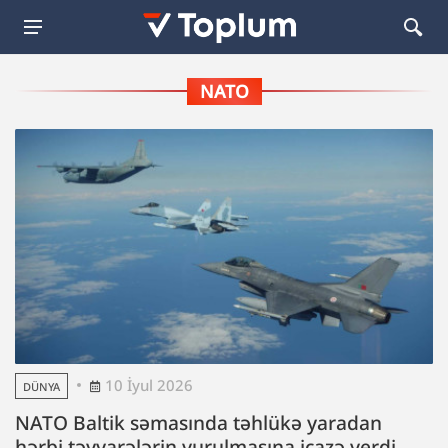
NATO
10 İyul 2026
DÜNYA
NATO Baltik səmasında təhlükə yaradan
hərbi təyyarələrin vurulmasına icazə verdi