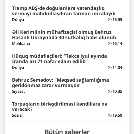
Tramp ABŞ-də doğulanlara vətəndaşlıq
verməyi məhdudlaşdıran fərman imzalayıb
Dünya
16:55
Əli Kərimlinin mühafizəçisi olmuş Bəhruz
Həsənli Ukraynada 30 sutkalıq həbs olunub
Məhkəmə
16:14
Hüquq müdafiəçiləri: “Təkcə iyul ayında
İranda azı 71 nəfər edam edilib”
Dünya
14:04
Bəhruz Səmədov: "Məqsəd sağlamlığıma
geridönməz zərər vurmaqdır"
Siyasət
10:35
Torpaqların birləşdirilməsi kəndlilərə nə
verəcək?
Sosial
19:50
Bütün xəbərlər