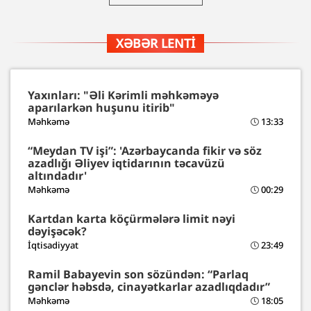
XƏBƏR LENTI
Yaxınları: "Əli Kərimli məhkəməyə
aparılarkən huşunu itirib"
Məhkəmə
13:33
“Meydan TV işi”: 'Azərbaycanda fikir və söz
azadlığı Əliyev iqtidarının təcavüzü
altındadır'
Məhkəmə
00:29
Kartdan karta köçürmələrə limit nəyi
dəyişəcək?
İqtisadiyyat
23:49
Ramil Babayevin son sözündən: “Parlaq
gənclər həbsdə, cinayətkarlar azadlıqdadır”
Məhkəmə
18:05