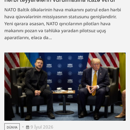
NATO Baltik ölkələrinin hava məkanını patrul edən hərbi
hava qüvvələrinin missiyasının statusunu genişləndirir.
Yeni qərara əsasən, NATO qırıcılarının pilotları hava
məkanını pozan və təhlükə yaradan pilotsuz uçuş
aparatlarını, eləcə də...
9 İyul 2026
DÜNYA