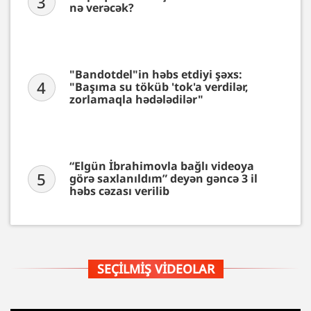
3
nə verəcək?
"Bandotdel"in həbs etdiyi şəxs:
4
"Başıma su töküb 'tok'a verdilər,
zorlamaqla hədələdilər"
“Elgün İbrahimovla bağlı videoya
5
görə saxlanıldım” deyən gəncə 3 il
həbs cəzası verilib
SEÇILMIŞ VIDEOLAR