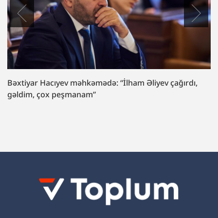
Bəxtiyar Hacıyev məhkəmədə: “İlham Əliyev çağırdı,
gəldim, çox peşmanam”