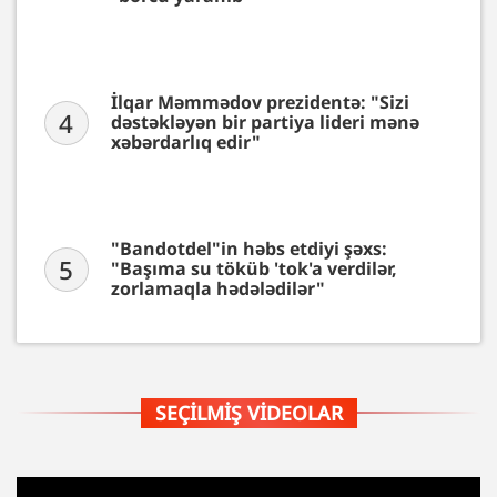
İlqar Məmmədov prezidentə: "Sizi
4
dəstəkləyən bir partiya lideri mənə
xəbərdarlıq edir"
"Bandotdel"in həbs etdiyi şəxs:
5
"Başıma su töküb 'tok'a verdilər,
zorlamaqla hədələdilər"
SEÇILMIŞ VIDEOLAR