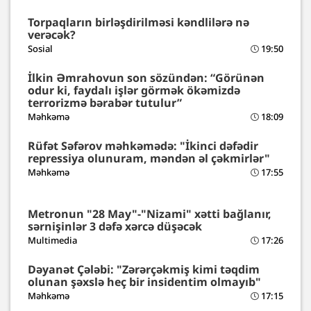
Torpaqların birləşdirilməsi kəndlilərə nə
verəcək?
Sosial
19:50
İlkin Əmrahovun son sözündən: “Görünən
odur ki, faydalı işlər görmək ökəmizdə
terrorizmə bərabər tutulur”
Məhkəmə
18:09
Rüfət Səfərov məhkəmədə: "İkinci dəfədir
repressiya olunuram, məndən əl çəkmirlər"
Məhkəmə
17:55
Metronun "28 May"-"Nizami" xətti bağlanır,
sərnişinlər 3 dəfə xərcə düşəcək
Multimedia
17:26
Dəyanət Çələbi: "Zərərçəkmiş kimi təqdim
olunan şəxslə heç bir insidentim olmayıb"
Məhkəmə
17:15