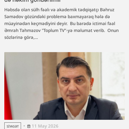
Həbsdə olan sülh fəalı və akademik tədqiqatçı Bəhruz
Səmədov gözündəki problemə baxmayaraq hələ də
müayinədən keçmədiyini deyir. Bu barədə ictimai fəal
Əmrah Təhməzov "Toplum TV"-yə məlumat verib. Onun
sözlərinə görə,...
11 May 2026
SIYASƏT