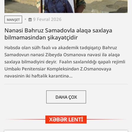
9 Fevral 2026
MANŞET
Nənəsi Bəhruz Səmədovla əlaqə saxlaya
bilməməsindən şikayətçidir
Həbsdə olan sülh fəalı və akademik tədqiqatçı Bəhruz
Səmədovun nənəsi Zibeydə Osmanova nəvəsi ilə əlaqə
saxlaya bilmədiyini deyir. Fəalın saxlanıldığı qapalı rejimli
Umbakı Penitensiar Kompleksindən Z.Osmanovaya
nəvəsinin iki həftəlik karantinə...
DAHA ÇOX
XƏBƏR LENTI