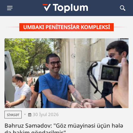
UMBAKI PENITENSIAR KOMPLEKSI
30 İyul 2026
SIYASƏT
Bəhruz Səmədov: "Göz müayinəsi üçün hələ
də həkim göndərilmir"