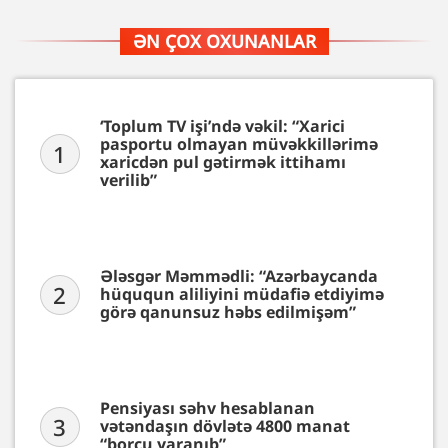
ƏN ÇOX OXUNANLAR
‘Toplum TV işi’ndə vəkil: “Xarici
pasportu olmayan müvəkkillərimə
1
xaricdən pul gətirmək ittihamı
verilib”
Ələsgər Məmmədli: “Azərbaycanda
2
hüququn aliliyini müdafiə etdiyimə
görə qanunsuz həbs edilmişəm”
Pensiyası səhv hesablanan
3
vətəndaşın dövlətə 4800 manat
“borcu yaranıb”