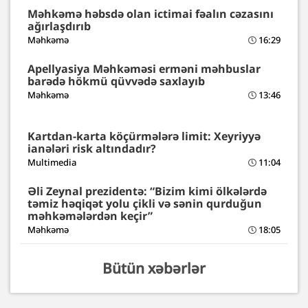
Məhkəmə həbsdə olan ictimai fəalın cəzasını
ağırlaşdırıb
Məhkəmə
16:29
Apellyasiya Məhkəməsi erməni məhbuslar
barədə hökmü qüvvədə saxlayıb
Məhkəmə
13:46
Kartdan-karta köçürmələrə limit: Xeyriyyə
ianələri risk altındadır?
Multimedia
11:04
Əli Zeynal prezidentə: “Bizim kimi ölkələrdə
təmiz həqiqət yolu çikli və sənin qurduğun
məhkəmələrdən keçir”
Məhkəmə
18:05
Bütün xəbərlər