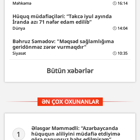
Məhkəmə
16:14
Hüquq müdafiəçiləri: “Təkcə iyul ayında
İranda azı 71 nəfər edam edilib”
Dünya
14:04
Bəhruz Səmədov: "Məqsəd sağlamlığıma
geridönməz zərər vurmaqdır"
Siyasət
10:35
Bütün xəbərlər
ƏN ÇOX OXUNANLAR
Ələsgər Məmmədli: “Azərbaycanda
1
hüququn aliliyini müdafiə etdiyimə
görə qanunsuz həbs edilmişəm”