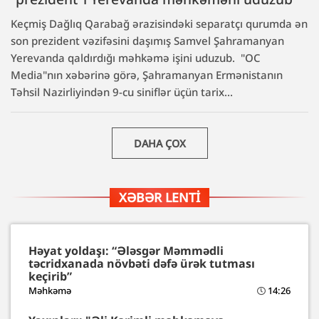
Keçmiş Dağlıq Qarabağ ərazisindəki separatçı qurumda ən
son prezident vəzifəsini daşımış Samvel Şahramanyan
Yerevanda qaldırdığı məhkəmə işini uduzub. "OC
Media"nın xəbərinə görə, Şahramanyan Ermənistanın
Təhsil Nazirliyindən 9-cu siniflər üçün tarix...
DAHA ÇOX
XƏBƏR LENTI
Həyat yoldaşı: “Ələsgər Məmmədli
təcridxanada növbəti dəfə ürək tutması
keçirib”
Məhkəmə
14:26