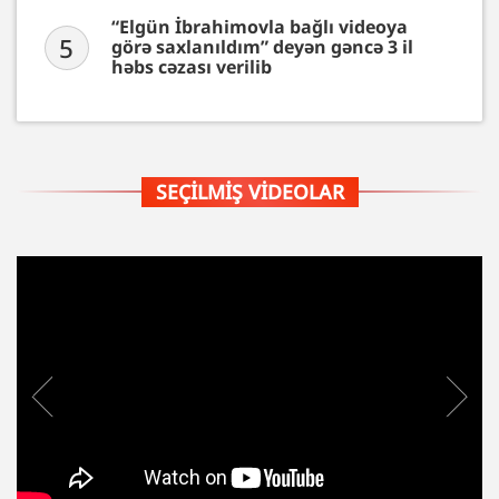
“Elgün İbrahimovla bağlı videoya
5
görə saxlanıldım” deyən gəncə 3 il
həbs cəzası verilib
SEÇILMIŞ VIDEOLAR