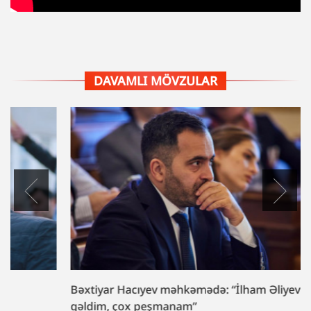
DAVAMLI MÖVZULAR
Bəxtiyar Hacıyev məhkəmədə: “İlham Əliyev çağırdı,
gəldim, çox peşmanam”