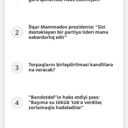
İlqar Məmmədov prezidentə: "Sizi
2
dəstəkləyən bir partiya lideri mənə
xəbərdarlıq edir"
Torpaqların birləşdirilməsi kəndlilərə
3
nə verəcək?
"Bandotdel"in həbs etdiyi şəxs:
4
"Başıma su töküb 'tok'a verdilər,
zorlamaqla hədələdilər"