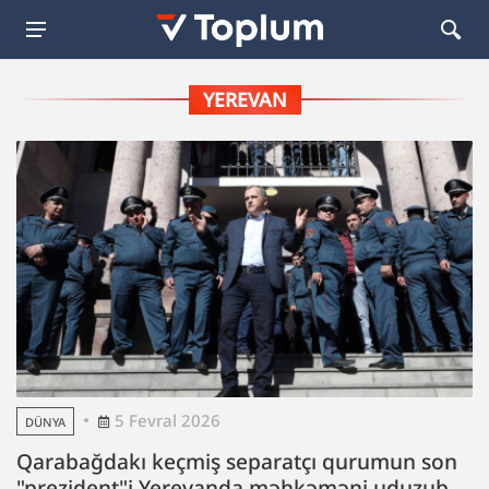
YEREVAN
5 Fevral 2026
DÜNYA
Qarabağdakı keçmiş separatçı qurumun son
"prezident"i Yerevanda məhkəməni uduzub