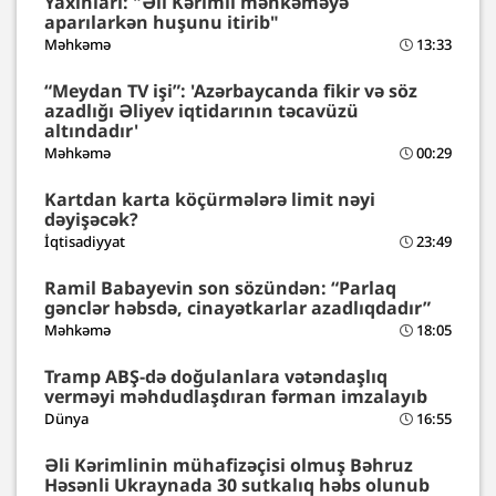
Yaxınları: "Əli Kərimli məhkəməyə
aparılarkən huşunu itirib"
Məhkəmə
13:33
“Meydan TV işi”: 'Azərbaycanda fikir və söz
azadlığı Əliyev iqtidarının təcavüzü
altındadır'
Məhkəmə
00:29
Kartdan karta köçürmələrə limit nəyi
dəyişəcək?
İqtisadiyyat
23:49
Ramil Babayevin son sözündən: “Parlaq
gənclər həbsdə, cinayətkarlar azadlıqdadır”
Məhkəmə
18:05
Tramp ABŞ-də doğulanlara vətəndaşlıq
verməyi məhdudlaşdıran fərman imzalayıb
Dünya
16:55
Əli Kərimlinin mühafizəçisi olmuş Bəhruz
Həsənli Ukraynada 30 sutkalıq həbs olunub