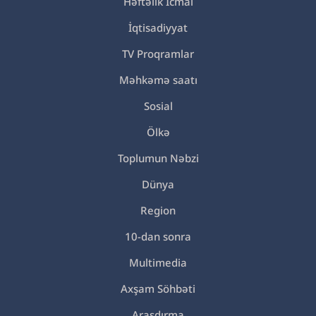
Həftəlik İcmal
İqtisadiyyat
TV Proqramlar
Məhkəmə saatı
Sosial
Ölkə
Toplumun Nəbzi
Dünya
Region
10-dan sonra
Multimedia
Axşam Söhbəti
Araşdırma