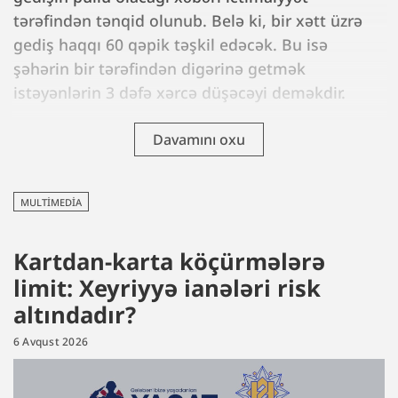
tərəfindən tənqid olunub. Belə ki, bir xətt üzrə
gediş haqqı 60 qəpik təşkil edəcək. Bu isə
şəhərin bir tərəfindən digərinə getmək
istəyənlərin 3 dəfə xərcə düşəcəyi deməkdir.
Davamını oxu
MULTIMEDIA
Kartdan-karta köçürmələrə
limit: Xeyriyyə ianələri risk
altındadır?
6 Avqust 2026