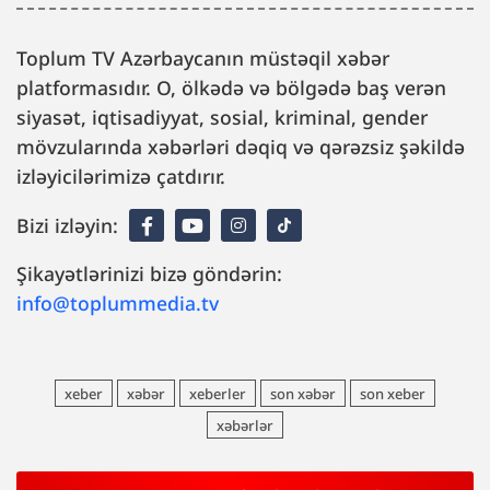
Toplum TV Azərbaycanın müstəqil xəbər
platformasıdır. O, ölkədə və bölgədə baş verən
siyasət, iqtisadiyyat, sosial, kriminal, gender
mövzularında xəbərləri dəqiq və qərəzsiz şəkildə
izləyicilərimizə çatdırır.
Bizi izləyin:
Şikayətlərinizi bizə göndərin:
info@toplummedia.tv
xeber
xəbər
xeberler
son xəbər
son xeber
xəbərlər