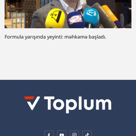
“Fazil Mustafaya sui-qəsd işi”ndə müttəhim:
“Hədələdilər ki, qol çəkməsən, arvadını bura
gətirəcəyik”