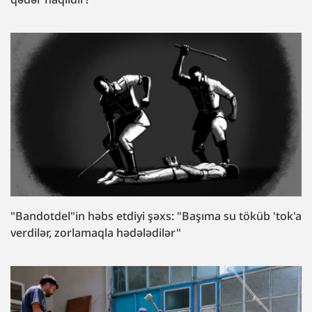
"Bandotdel"in həbs etdiyi şəxs: "Başıma su töküb 'tok'a
verdilər, zorlamaqla hədələdilər"