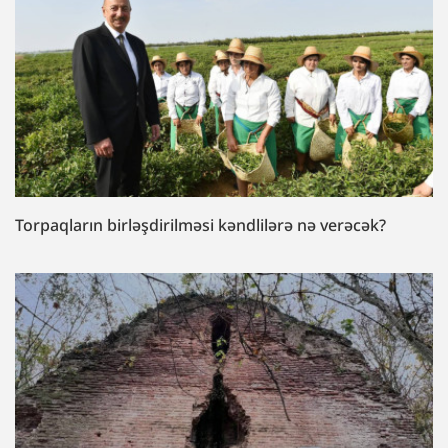
Torpaqların birləşdirilməsi kəndlilərə nə verəcək?