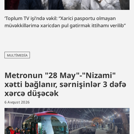
‘Toplum TV işi’ndə vəkil: “Xarici pasportu olmayan
müvəkkillərimə xaricdən pul gətirmək ittihamı verilib”
MULTIMEDIA
Metronun "28 May"-"Nizami"
xətti bağlanır, sərnişinlər 3 dəfə
xərcə düşəcək
6 Avqust 2026