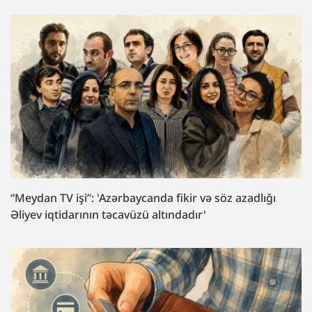
“Meydan TV işi”: 'Azərbaycanda fikir və söz azadlığı
Əliyev iqtidarının təcavüzü altındadır'