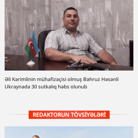
Əli Kərimlinin mühafizəçisi olmuş Bəhruz Həsənli
Ukraynada 30 sutkalıq həbs olunub
REDAKTORUN TÖVSIYƏLƏRI