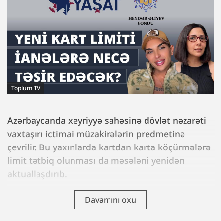
Toplum TV
Azərbaycanda xeyriyyə sahəsinə dövlət nəzarəti
vaxtaşırı ictimai müzakirələrin predmetinə
çevrilir. Bu yaxınlarda kartdan karta köçürmələrə
limit tətbiq olunması da məsələni yenidən
aktuallaşdırıb.
Davamını oxu