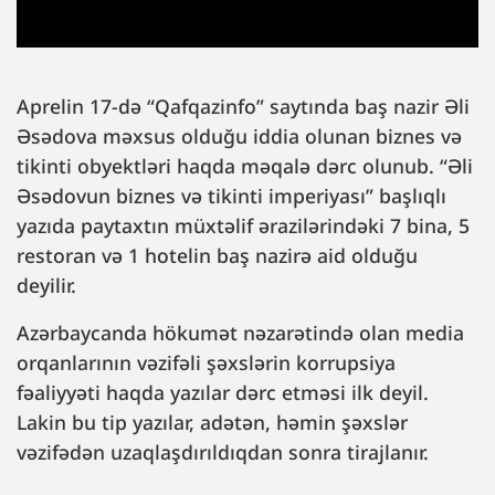
Aprelin 17-də “Qafqazinfo” saytında baş nazir Əli
Əsədova məxsus olduğu iddia olunan biznes və
tikinti obyektləri haqda məqalə dərc olunub. “Əli
Əsədovun biznes və tikinti imperiyası” başlıqlı
yazıda paytaxtın müxtəlif ərazilərindəki 7 bina, 5
restoran və 1 hotelin baş nazirə aid olduğu
deyilir.
Azərbaycanda hökumət nəzarətində olan media
orqanlarının vəzifəli şəxslərin korrupsiya
fəaliyyəti haqda yazılar dərc etməsi ilk deyil.
Lakin bu tip yazılar, adətən, həmin şəxslər
vəzifədən uzaqlaşdırıldıqdan sonra tirajlanır.