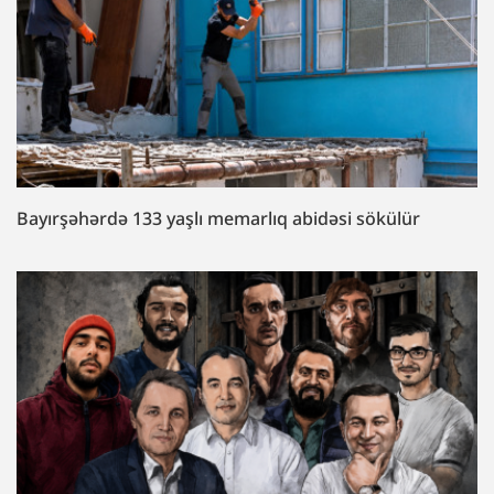
Bayırşəhərdə 133 yaşlı memarlıq abidəsi sökülür