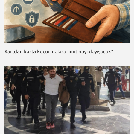
Kartdan karta köçürmələrə limit nəyi dəyişəcək?