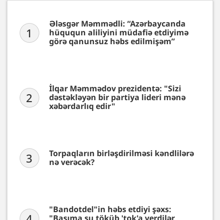
Ələsgər Məmmədli: “Azərbaycanda
1
hüququn aliliyini müdafiə etdiyimə
görə qanunsuz həbs edilmişəm”
İlqar Məmmədov prezidentə: "Sizi
2
dəstəkləyən bir partiya lideri mənə
xəbərdarlıq edir"
Torpaqların birləşdirilməsi kəndlilərə
3
nə verəcək?
"Bandotdel"in həbs etdiyi şəxs:
4
"Başıma su töküb 'tok'a verdilər,