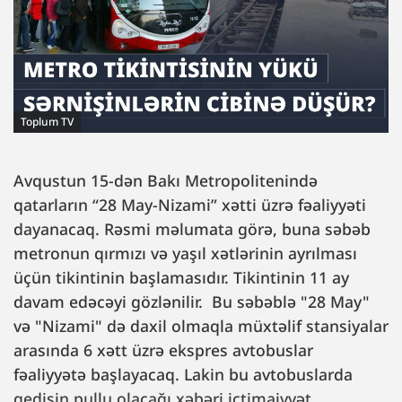
Toplum TV
Avqustun 15-dən Bakı Metropolitenində
qatarların “28 May-Nizami” xətti üzrə fəaliyyəti
dayanacaq. Rəsmi məlumata görə, buna səbəb
metronun qırmızı və yaşıl xətlərinin ayrılması
üçün tikintinin başlamasıdır. Tikintinin 11 ay
davam edəcəyi gözlənilir. Bu səbəblə "28 May"
və "Nizami" də daxil olmaqla müxtəlif stansiyalar
arasında 6 xətt üzrə ekspres avtobuslar
fəaliyyətə başlayacaq. Lakin bu avtobuslarda
gedişin pullu olacağı xəbəri ictimaiyyət