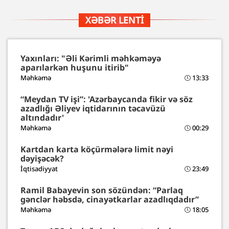
XƏBƏR LENTI
Yaxınları: "Əli Kərimli məhkəməyə
aparılarkən huşunu itirib"
Məhkəmə
13:33
“Meydan TV işi”: 'Azərbaycanda fikir və söz
azadlığı Əliyev iqtidarının təcavüzü
altındadır'
Məhkəmə
00:29
Kartdan karta köçürmələrə limit nəyi
dəyişəcək?
İqtisadiyyat
23:49
Ramil Babayevin son sözündən: “Parlaq
gənclər həbsdə, cinayətkarlar azadlıqdadır”
Məhkəmə
18:05