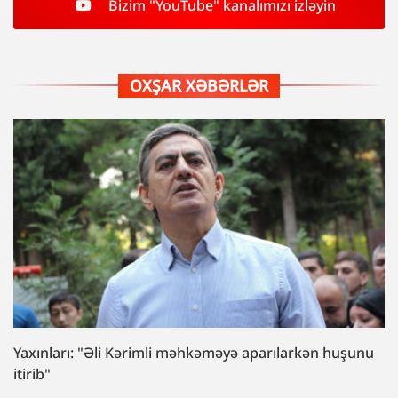
Bizim "YouTube" kanalımızı izləyin
OXŞAR XƏBƏRLƏR
Yaxınları: "Əli Kərimli məhkəməyə aparılarkən huşunu
itirib"