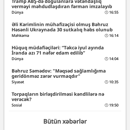
Tramp ABŞ-də doğulanlara vətəndaşlıq
verməyi məhdudlaşdıran fərman imzalayıb
Dünya
16:55
Əli Kərimlinin mühafizəçisi olmuş Bəhruz
Həsənli Ukraynada 30 sutkalıq həbs olunub
Məhkəmə
16:14
Hüquq müdafiəçiləri: “Təkcə iyul ayında
İranda azı 71 nəfər edam edilib”
Dünya
14:04
Bəhruz Səmədov: "Məqsəd sağlamlığıma
geridönməz zərər vurmaqdır"
Siyasət
10:35
Torpaqların birləşdirilməsi kəndlilərə nə
verəcək?
Sosial
19:50
Bütün xəbərlər