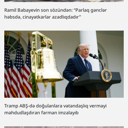
Ramil Babayevin son sözündən: “Parlaq gənclər
həbsdə, cinayətkarlar azadlıqdadır”
Tramp ABŞ-də doğulanlara vətəndaşlıq verməyi
məhdudlaşdıran fərman imzalayıb