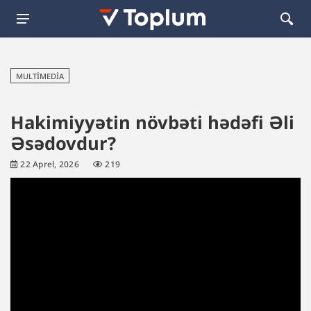
MULTIMEDIA
Hakimiyyətin növbəti hədəfi Əli
Əsədovdur?
22 Aprel, 2026
219