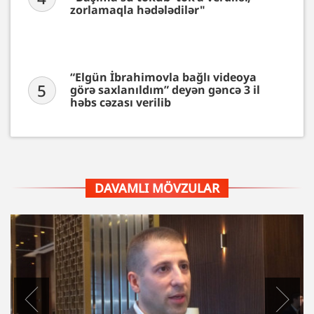
zorlamaqla hədələdilər"
“Elgün İbrahimovla bağlı videoya
5
görə saxlanıldım” deyən gəncə 3 il
həbs cəzası verilib
DAVAMLI MÖVZULAR