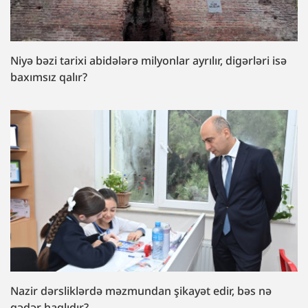
Niyə bəzi tarixi abidələrə milyonlar ayrılır, digərləri isə
baxımsız qalır?
Nazir dərsliklərdə məzmundan şikayət edir, bəs nə
qədər haqlıdır?