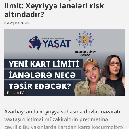
limit: Xeyriyyə ianələri risk
altındadır?
6 Avqust 2026
Toplum TV
Azərbaycanda xeyriyyə sahəsinə dövlət nəzarəti
vaxtaşırı ictimai müzakirələrin predmetinə
çevrilir. Bu yaxınlarda kartdan karta köçürmələrə