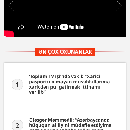
ƏN ÇOX OXUNANLAR
‘Toplum TV işi’ndə vəkil: “Xarici
pasportu olmayan müvəkkillərimə
1
xaricdən pul gətirmək ittihamı
verilib”
Ələsgər Məmmədli: “Azərbaycanda
2
hüququn aliliyini müdafiə etdiyimə