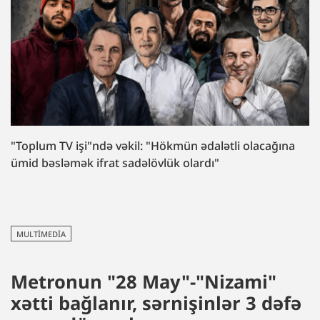
"Toplum TV işi"ndə vəkil: "Hökmün ədalətli olacağına
ümid bəsləmək ifrat sadəlövlük olardı"
MULTIMEDIA
Metronun "28 May"-"Nizami"
xətti bağlanır, sərnişinlər 3 dəfə