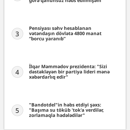
görə qanunsuz həbs edilmişəm”
Pensiyası səhv hesablanan
3
vətəndaşın dövlətə 4800 manat
“borcu yaranıb”
İlqar Məmmədov prezidentə: "Sizi
4
dəstəkləyən bir partiya lideri mənə
xəbərdarlıq edir"
"Bandotdel"in həbs etdiyi şəxs:
5
"Başıma su töküb 'tok'a verdilər,
zorlamaqla hədələdilər"