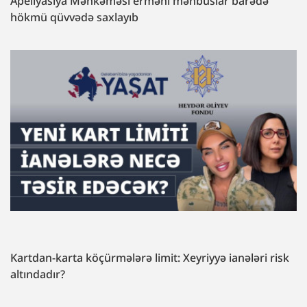
Apellyasiya Məhkəməsi erməni məhbuslar barədə
hökmü qüvvədə saxlayıb
Kartdan-karta köçürmələrə limit: Xeyriyyə ianələri risk
altındadır?