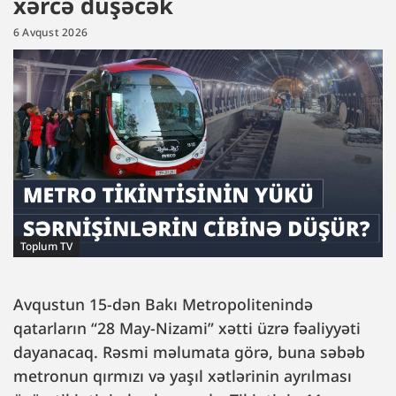
xərcə düşəcək
6 Avqust 2026
Toplum TV
Avqustun 15-dən Bakı Metropolitenində
qatarların “28 May-Nizami” xətti üzrə fəaliyyəti
dayanacaq. Rəsmi məlumata görə, buna səbəb
metronun qırmızı və yaşıl xətlərinin ayrılması