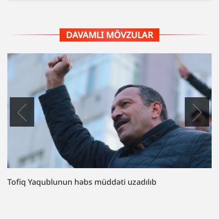
DAVAMLI MÖVZULAR
Tofiq Yaqublunun həbs müddəti uzadılıb