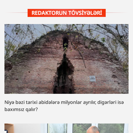
REDAKTORUN TÖVSIYƏLƏRI
Niyə bəzi tarixi abidələrə milyonlar ayrılır, digərləri isə
baxımsız qalır?