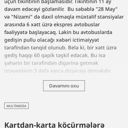
üçün tikintinin başlamasıdır. Tikintinin 11 ay
davam edəcəyi gözlənilir. Bu səbəblə "28 May"
və "Nizami" də daxil olmaqla müxtəlif stansiyalar
arasında 6 xətt üzrə ekspres avtobuslar
fəaliyyətə başlayacaq. Lakin bu avtobuslarda
gedişin pullu olacağı xəbəri ictimaiyyət
tərəfindən tənqid olunub. Belə ki, bir xətt üzrə
gediş haqqı 60 qəpik təşkil edəcək. Bu isə
şəhərin bir tərəfindən digərinə getmək
istəyənlərin 3 dəfə xərcə düşəcəyi deməkdir.
Davamını oxu
MULTIMEDIA
Kartdan-karta köçürmələrə