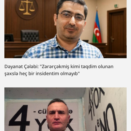
Dəyanət Çələbi: "Zərərçəkmiş kimi təqdim olunan
şəxslə heç bir insidentim olmayıb"