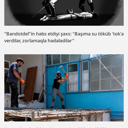
"Bandotdel"in həbs etdiyi şəxs: "Başıma su töküb 'tok'a
verdilər, zorlamaqla hədələdilər"