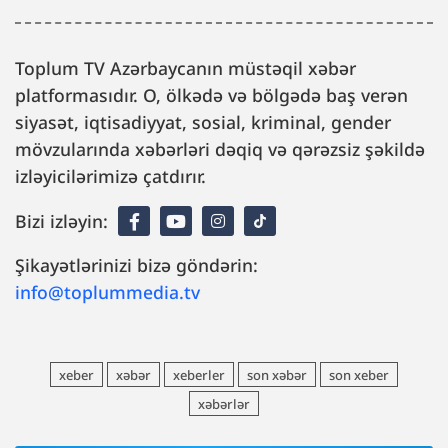
Toplum TV Azərbaycanın müstəqil xəbər
platformasıdır. O, ölkədə və bölgədə baş verən
siyasət, iqtisadiyyat, sosial, kriminal, gender
mövzularında xəbərləri dəqiq və qərəzsiz şəkildə
izləyicilərimizə çatdırır.
Bizi izləyin:
Şikayətlərinizi bizə göndərin:
info@toplummedia.tv
xeber
xəbər
xeberler
son xəbər
son xeber
xəbərlər