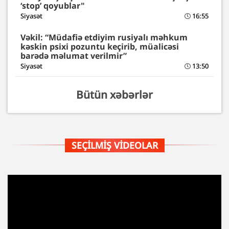
‘stop’ qoyublar"
Siyasət
16:55
Vəkil: “Müdafiə etdiyim rusiyalı məhkum
kəskin psixi pozuntu keçirib, müalicəsi
barədə məlumat verilmir”
Siyasət
13:50
Bütün xəbərlər
SEÇILMIŞ VIDEOLAR