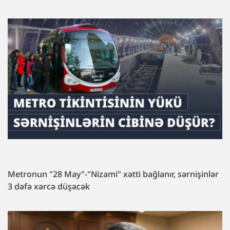
Metronun "28 May"-"Nizami" xətti bağlanır, sərnişinlər
3 dəfə xərcə düşəcək