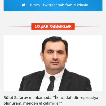
Bizim "Twitter" səhifəmizi izləyin
OXŞAR XƏBƏRLƏR
Rüfət Səfərov məhkəmədə: "İkinci dəfədir repressiya
olunuram, məndən əl çəkmirlər"