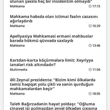
olunan şəxslə heç bir insidentim olmayıb"
Məhkəmə
17:15
Məhkəmə həbsdə olan ictimai fəalın cəzasını
ağırlaşdırıb
Məhkəmə
16:29
Apellyasiya Məhkəməsi erməni məhbuslar
barədə hökmü qüvvədə saxlayıb
Məhkəmə
13:46
Kartdan-karta köçürmələrə limit: Xeyriyyə
ianələri risk altındadır?
Multimedia
11:04
Əli Zeynal prezidentə: “Bizim kimi ölkələrdə
təmiz həqiqət yolu çikli və sənin qurduğun
məhkəmələrdən keçir”
Məhkəmə
18:05
Taleh Bağırzadənin həyat yoldaşı: "Oğluma
cinayət işi açılmazdan əvvəl ölkədən çıxışına