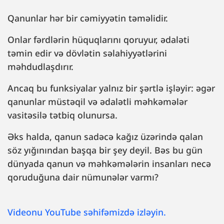
Qanunlar hər bir cəmiyyətin təməlidir.
Onlar fərdlərin hüquqlarını qoruyur, ədaləti
təmin edir və dövlətin səlahiyyətlərini
məhdudlaşdırır.
Ancaq bu funksiyalar yalnız bir şərtlə işləyir: əgər
qanunlar müstəqil və ədalətli məhkəmələr
vasitəsilə tətbiq olunursa.
Əks halda, qanun sadəcə kağız üzərində qalan
söz yığınından başqa bir şey deyil. Bəs bu gün
dünyada qanun və məhkəmələrin insanları necə
qoruduğuna dair nümunələr varmı?
Videonu YouTube səhifəmizdə izləyin.