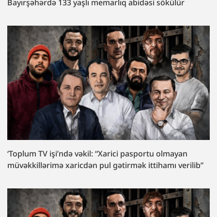
Bayırşəhərdə 133 yaşlı memarlıq abidəsi sökülür
‘Toplum TV işi’ndə vəkil: “Xarici pasportu olmayan
müvəkkillərimə xaricdən pul gətirmək ittihamı verilib”