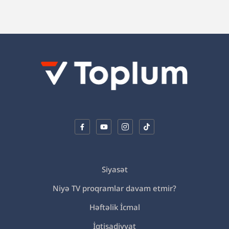
Siyasət
Niyə TV proqramlar davam etmir?
Həftəlik İcmal
İqtisadiyyat