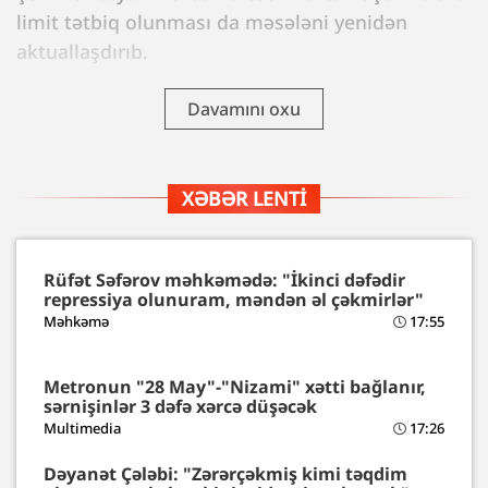
limit tətbiq olunması da məsələni yenidən
aktuallaşdırıb.
Davamını oxu
XƏBƏR LENTI
Rüfət Səfərov məhkəmədə: "İkinci dəfədir
repressiya olunuram, məndən əl çəkmirlər"
Məhkəmə
17:55
Metronun "28 May"-"Nizami" xətti bağlanır,
sərnişinlər 3 dəfə xərcə düşəcək
Multimedia
17:26
Dəyanət Çələbi: "Zərərçəkmiş kimi təqdim