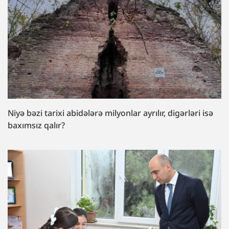
Niyə bəzi tarixi abidələrə milyonlar ayrılır, digərləri isə
baxımsız qalır?