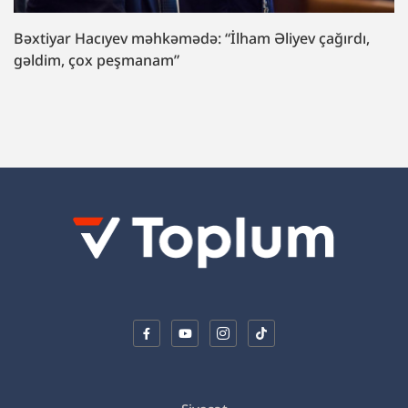
Formula yarışında yeyinti: məhkəmə başladı.