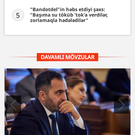
"Bandotdel"in həbs etdiyi şəxs:
5
"Başıma su töküb 'tok'a verdilər,
zorlamaqla hədələdilər"
DAVAMLI MÖVZULAR