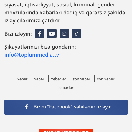
siyasət, iqtisadiyyat, sosial, kriminal, gender
mövzularında xəbərləri dəqiq və qərəzsiz şəkildə
izləyicilərimizə çatdırır.
Bizi izləyin:
Şikayətlərinizi bizə göndərin:
info@toplummedia.tv
xeber
xəbər
xeberler
son xəbər
son xeber
xəbərlər
Bizim "Facebook" səhifəmizi izləyin