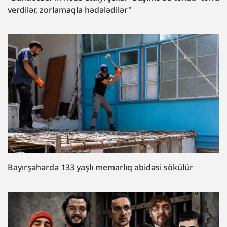
verdilər, zorlamaqla hədələdilər"
Bayırşəhərdə 133 yaşlı memarlıq abidəsi sökülür