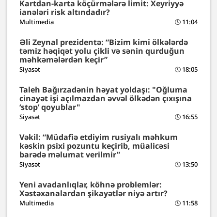
Kartdan-karta köçürmələrə limit: Xeyriyyə
ianələri risk altındadır?
Multimedia
11:04
Əli Zeynal prezidentə: “Bizim kimi ölkələrdə
təmiz həqiqət yolu çikli və sənin qurduğun
məhkəmələrdən keçir”
Siyasət
18:05
Taleh Bağırzadənin həyat yoldaşı: "Oğluma
cinayət işi açılmazdan əvvəl ölkədən çıxışına
‘stop’ qoyublar"
Siyasət
16:55
Vəkil: “Müdafiə etdiyim rusiyalı məhkum
kəskin psixi pozuntu keçirib, müalicəsi
barədə məlumat verilmir”
Siyasət
13:50
Yeni avadanlıqlar, köhnə problemlər:
Xəstəxanalardan şikayətlər niyə artır?
Multimedia
11:58