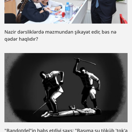
Nazir dərsliklərdə məzmundan şikayət edir, bəs nə
qədər haqlıdır?
"Bandotdel"in həbs etdiyi şəxs: "Başıma su töküb 'tok'a