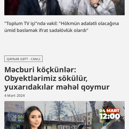
"Toplum TV işi"ndə vəkil: "Hökmün ədalətli olacağına
ümid bəsləmək ifrat sadəlövlük olardı"
QAYNAR XƏTT - CANLI
Məcburi köçkünlər:
Obyektlərimiz sökülür,
yuxarıdakılar məhəl qoymur
4 Mart 2024