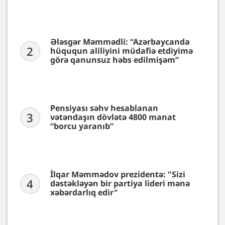
Ələsgər Məmmədli: “Azərbaycanda
2
hüququn aliliyini müdafiə etdiyimə
görə qanunsuz həbs edilmişəm”
Pensiyası səhv hesablanan
3
vətəndaşın dövlətə 4800 manat
“borcu yaranıb”
İlqar Məmmədov prezidentə: "Sizi
4
dəstəkləyən bir partiya lideri mənə
xəbərdarlıq edir"