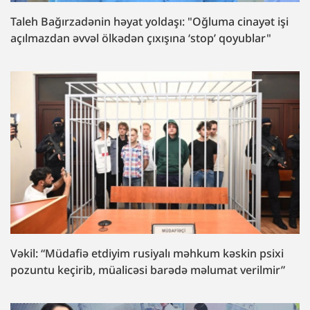
Taleh Bağırzadənin həyat yoldaşı: "Oğluma cinayət işi
açılmazdan əvvəl ölkədən çıxışına ‘stop’ qoyublar"
Vəkil: “Müdafiə etdiyim rusiyalı məhkum kəskin psixi
pozuntu keçirib, müalicəsi barədə məlumat verilmir”