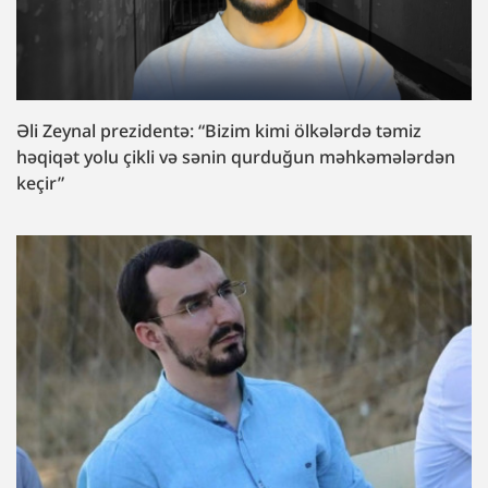
Əli Zeynal prezidentə: “Bizim kimi ölkələrdə təmiz
həqiqət yolu çikli və sənin qurduğun məhkəmələrdən
keçir”