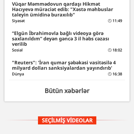
Vüqar Məmmədovun qardaşı Hikmət
Hacıyevə müraciət edib: "Xəstə məhbuslar
taleyin ümidinə buraxılıb"
Siyasət
11:49
“Elgün İbrahimovla bağlı videoya görə
saxlanıldım” deyən gəncə 3 il həbs cəzası
verilib
Sosial
18:02
"Reuters": 'İran qumar şəbəkəsi vasitəsilə 4
milyard dolları sanksiyalardan yayındırıb'
Dünya
16:38
Bütün xəbərlər
SEÇILMIŞ VIDEOLAR