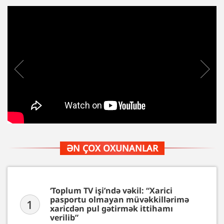
ƏN ÇOX OXUNANLAR
‘Toplum TV işi’ndə vəkil: “Xarici
pasportu olmayan müvəkkillərimə
1
xaricdən pul gətirmək ittihamı
verilib”