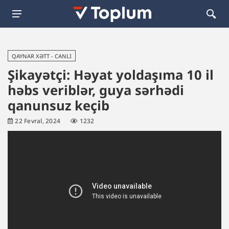
QAYNAR XƏTT - CANLI
Şikayətçi: Həyat yoldaşıma 10 il
həbs veriblər, guya sərhədi
qanunsuz keçib
22 Fevral, 2024
1232