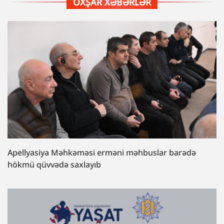
OXŞAR XƏBƏRLƏR
Apellyasiya Məhkəməsi erməni məhbuslar barədə
hökmü qüvvədə saxlayıb