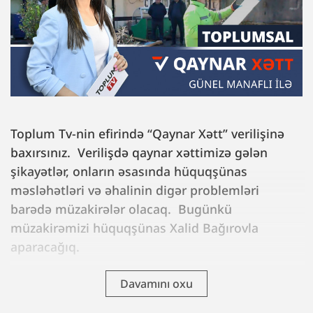
Toplum Tv-nin efirində “Qaynar Xətt” verilişinə
baxırsınız. Verilişdə qaynar xəttimizə gələn
şikayətlər, onların əsasında hüquqşünas
məsləhətləri və əhalinin digər problemləri
barədə müzakirələr olacaq. Bugünkü
müzakirəmizi hüquqşünas Xalid Bağırovla
aparacağıq.
Davamını oxu