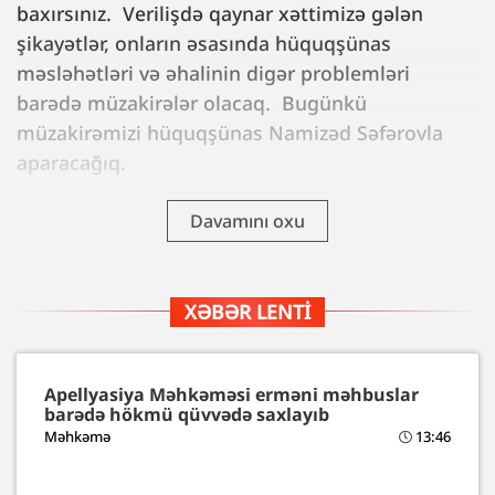
baxırsınız. Verilişdə qaynar xəttimizə gələn
şikayətlər, onların əsasında hüquqşünas
məsləhətləri və əhalinin digər problemləri
barədə müzakirələr olacaq. Bugünkü
müzakirəmizi hüquqşünas Namizəd Səfərovla
aparacağıq.
Davamını oxu
XƏBƏR LENTI
Apellyasiya Məhkəməsi erməni məhbuslar
barədə hökmü qüvvədə saxlayıb
Məhkəmə
13:46