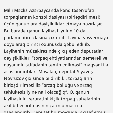
Milli Məclis Azərbaycanda kənd təsərrüfatı
torpaqlarının konsolidasiyası (birləşdirilməsi)
üçün qanunlara dəyişikliklər etməyə hazırlaşır.
Bu barədə qanun layihəsi iyulun 10-da
parlamentin iclasına çıxarılıb. Layihə səsverməyə
qoyularaq birinci oxunuşda qəbul edilib.
Layihənin müzakirəsində çıxış edən deputatlar
dəyişiklikləri “torpaq ehtiyatlarından səmərəli və
dayanıqlı istifadənin təmin edilməsi” məqsədi ilə
əsaslandırıblar. Məsələn, deputat Siyavuş
Novruzov çıxışında bildirib ki, torpaqların
birləşdirilməsi ilə “ərzaq bolluğu və ərzaq
təhlükəsizliyinə nail olacağıq”. O, qanun
layihəsinin zərurətini kiçik torpaq sahələrinin
əkilib-becərilməsinin çətin olması ilə
əsaslandırıb. Deputat bu mövzuda inkişaf etmiş