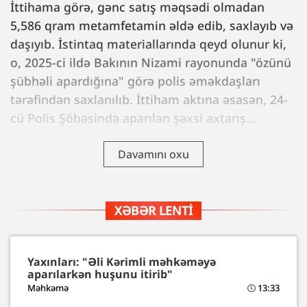
İttihama görə, gənc satış məqsədi olmadan
5,586 qram metamfetamin əldə edib, saxlayıb və
daşıyıb. İstintaq materiallarında qeyd olunur ki,
o, 2025-ci ildə Bakının Nizami rayonunda "özünü
şübhəli apardığına" görə polis əməkdaşları
tərəfindən saxlanılıb. İttiham aktına əsasən, 24-
cü Polis Şöbəsində aparılan şəxsi axtarış...
Davamını oxu
XƏBƏR LENTI
Yaxınları: "Əli Kərimli məhkəməyə
aparılarkən huşunu itirib"
Məhkəmə
13:33