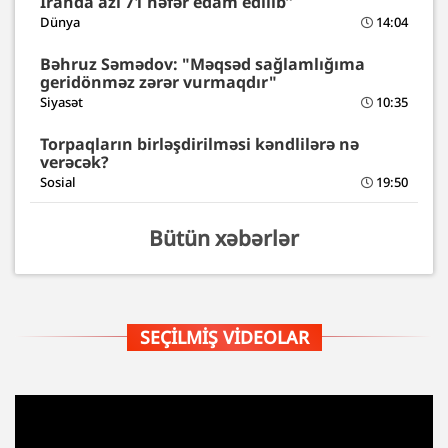
İranda azı 71 nəfər edam edilib”
Dünya
14:04
Bəhruz Səmədov: "Məqsəd sağlamlığıma
geridönməz zərər vurmaqdır"
Siyasət
10:35
Torpaqların birləşdirilməsi kəndlilərə nə
verəcək?
Sosial
19:50
Bütün xəbərlər
SEÇILMIŞ VIDEOLAR