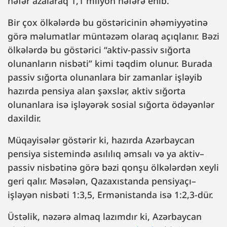
nəfər azalaraq 1,1 milyon nəfərə enib.
Bir çox ölkələrdə bu göstəricinin əhəmiyyətinə
görə məlumatlar müntəzəm olaraq açıqlanır. Bəzi
ölkələrdə bu göstərici “aktiv-passiv sığorta
olunanların nisbəti” kimi təqdim olunur. Burada
passiv sığorta olunanlara bir zamanlar işləyib
hazırda pensiya alan şəxslər, aktiv sığorta
olunanlara isə işləyərək sosial sığorta ödəyənlər
daxildir.
Müqayisələr göstərir ki, hazırda Azərbaycan
pensiya sistemində asılılıq əmsalı və ya aktiv–
passiv nisbətinə görə bəzi qonşu ölkələrdən xeyli
geri qalır. Məsələn, Qazaxıstanda pensiyaçı–
işləyən nisbəti 1:3,5, Ermənistanda isə 1:2,3-dür.
Üstəlik, nəzərə almaq lazımdır ki, Azərbaycan