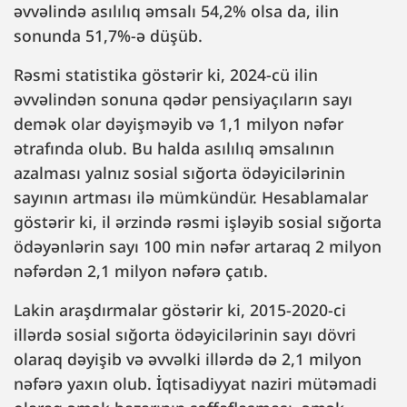
əvvəlində asılılıq əmsalı 54,2% olsa da, ilin
sonunda 51,7%-ə düşüb.
Rəsmi statistika göstərir ki, 2024-cü ilin
əvvəlindən sonuna qədər pensiyaçıların sayı
demək olar dəyişməyib və 1,1 milyon nəfər
ətrafında olub. Bu halda asılılıq əmsalının
azalması yalnız sosial sığorta ödəyicilərinin
sayının artması ilə mümkündür. Hesablamalar
göstərir ki, il ərzində rəsmi işləyib sosial sığorta
ödəyənlərin sayı 100 min nəfər artaraq 2 milyon
nəfərdən 2,1 milyon nəfərə çatıb.
Lakin araşdırmalar göstərir ki, 2015-2020-ci
illərdə sosial sığorta ödəyicilərinin sayı dövri
olaraq dəyişib və əvvəlki illərdə də 2,1 milyon
nəfərə yaxın olub. İqtisadiyyat naziri mütəmadi