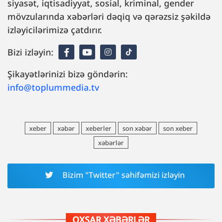
siyasət, iqtisadiyyat, sosial, kriminal, gender
mövzularında xəbərləri dəqiq və qərəzsiz şəkildə
izləyicilərimizə çatdırır.
Bizi izləyin:
Şikayətlərinizi bizə göndərin:
info@toplummedia.tv
xeber
xəbər
xeberler
son xəbər
son xeber
xəbərlər
Bizim "Twitter" səhifəmizi izləyin
OXŞAR XƏBƏRLƏR