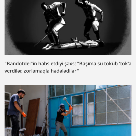
"Bandotdel"in həbs etdiyi şəxs: "Başıma su töküb 'tok'a
verdilər, zorlamaqla hədələdilər"