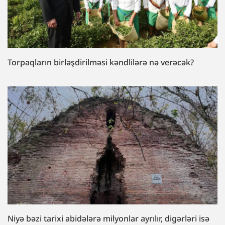
Torpaqların birləşdirilməsi kəndlilərə nə verəcək?
Niyə bəzi tarixi abidələrə milyonlar ayrılır, digərləri isə