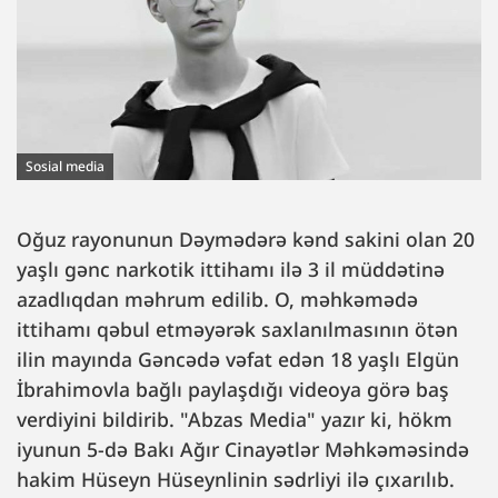
Sosial media
Oğuz rayonunun Dəymədərə kənd sakini olan 20
yaşlı gənc narkotik ittihamı ilə 3 il müddətinə
azadlıqdan məhrum edilib. O, məhkəmədə
ittihamı qəbul etməyərək saxlanılmasının ötən
ilin mayında Gəncədə vəfat edən 18 yaşlı Elgün
İbrahimovla bağlı paylaşdığı videoya görə baş
verdiyini bildirib. "Abzas Media" yazır ki, hökm
iyunun 5-də Bakı Ağır Cinayətlər Məhkəməsində
hakim Hüseyn Hüseynlinin sədrliyi ilə çıxarılıb.