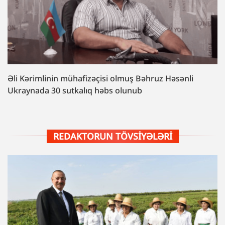
Əli Kərimlinin mühafizəçisi olmuş Bəhruz Həsənli
Ukraynada 30 sutkalıq həbs olunub
REDAKTORUN TÖVSIYƏLƏRI