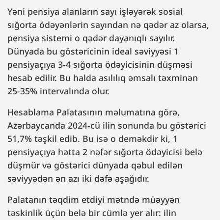
Yəni pensiya alanların sayı işləyərək sosial
sığorta ödəyənlərin sayından nə qədər az olarsa,
pensiya sistemi o qədər dayanıqlı sayılır.
Dünyada bu göstəricinin ideal səviyyəsi 1
pensiyaçıya 3-4 sığorta ödəyicisinin düşməsi
hesab edilir. Bu halda asılılıq əmsalı təxminən
25-35% intervalında olur.
Hesablama Palatasının məlumatına görə,
Azərbaycanda 2024-cü ilin sonunda bu göstərici
51,7% təşkil edib. Bu isə o deməkdir ki, 1
pensiyaçıya hətta 2 nəfər sığorta ödəyicisi belə
düşmür və göstərici dünyada qəbul edilən
səviyyədən ən azı iki dəfə aşağıdır.
Palatanın təqdim etdiyi mətndə müəyyən
təskinlik üçün belə bir cümlə yer alır: ilin