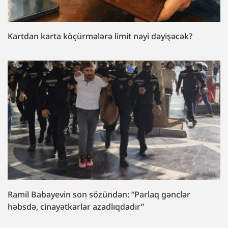
Kartdan karta köçürmələrə limit nəyi dəyişəcək?
Ramil Babayevin son sözündən: “Parlaq gənclər
həbsdə, cinayətkarlar azadlıqdadır”