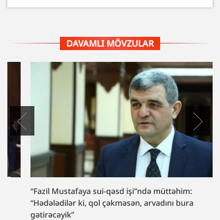
DAVAMLI MÖVZULAR
“Fazil Mustafaya sui-qəsd işi”ndə müttəhim:
“Hədələdilər ki, qol çəkməsən, arvadını bura
gətirəcəyik”