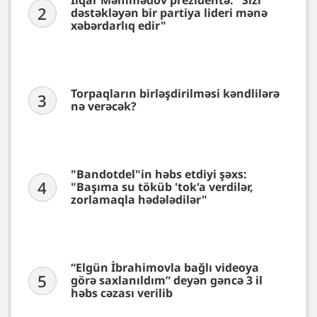
İlqar Məmmədov prezidentə: "Sizi
2
dəstəkləyən bir partiya lideri mənə
xəbərdarlıq edir"
Torpaqların birləşdirilməsi kəndlilərə
3
nə verəcək?
"Bandotdel"in həbs etdiyi şəxs:
4
"Başıma su töküb 'tok'a verdilər,
zorlamaqla hədələdilər"
“Elgün İbrahimovla bağlı videoya
5
görə saxlanıldım” deyən gəncə 3 il
həbs cəzası verilib