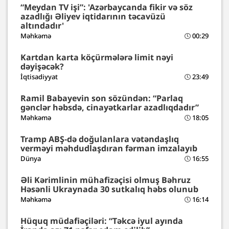
“Meydan TV işi”: 'Azərbaycanda fikir və söz
azadlığı Əliyev iqtidarının təcavüzü
altındadır'
Məhkəmə
00:29
Kartdan karta köçürmələrə limit nəyi
dəyişəcək?
İqtisadiyyat
23:49
Ramil Babayevin son sözündən: “Parlaq
gənclər həbsdə, cinayətkarlar azadlıqdadır”
Məhkəmə
18:05
Tramp ABŞ-də doğulanlara vətəndaşlıq
verməyi məhdudlaşdıran fərman imzalayıb
Dünya
16:55
Əli Kərimlinin mühafizəçisi olmuş Bəhruz
Həsənli Ukraynada 30 sutkalıq həbs olunub
Məhkəmə
16:14
Hüquq müdafiəçiləri: “Təkcə iyul ayında