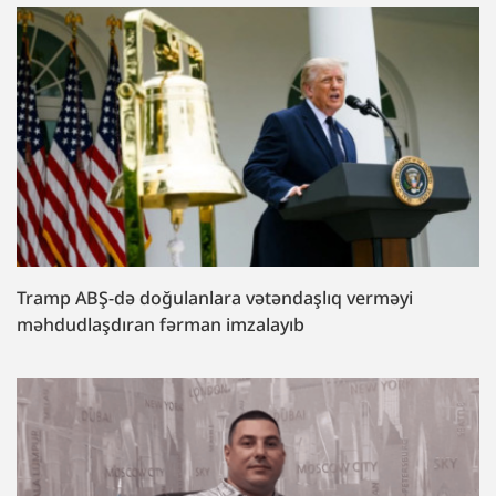
Tramp ABŞ-də doğulanlara vətəndaşlıq verməyi
məhdudlaşdıran fərman imzalayıb