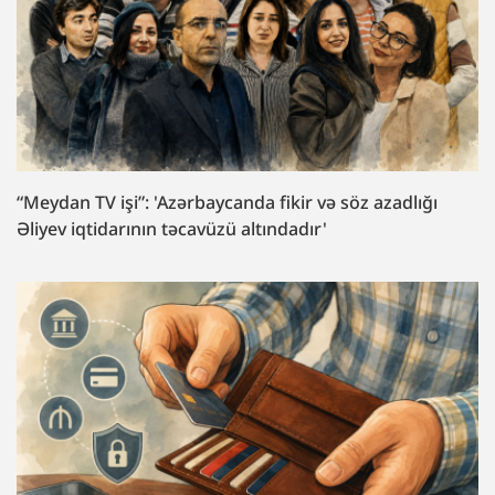
“Meydan TV işi”: 'Azərbaycanda fikir və söz azadlığı
Əliyev iqtidarının təcavüzü altındadır'