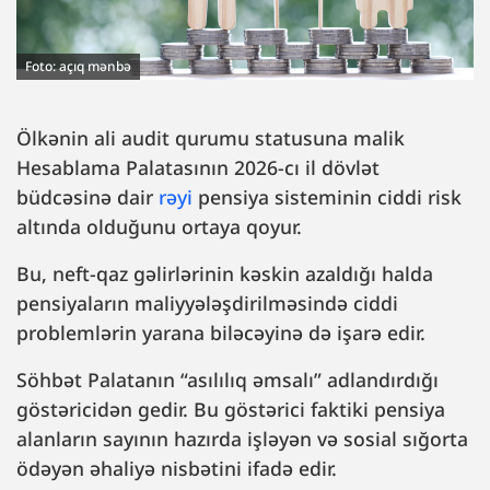
Foto: açıq mənbə
Ölkənin ali audit qurumu statusuna malik
Hesablama Palatasının 2026-cı il dövlət
büdcəsinə dair
rəyi
pensiya sisteminin ciddi risk
altında olduğunu ortaya qoyur.
Bu, neft-qaz gəlirlərinin kəskin azaldığı halda
pensiyaların maliyyələşdirilməsində ciddi
problemlərin yarana biləcəyinə də işarə edir.
Söhbət Palatanın “asılılıq əmsalı” adlandırdığı
göstəricidən gedir. Bu göstərici faktiki pensiya
alanların sayının hazırda işləyən və sosial sığorta
ödəyən əhaliyə nisbətini ifadə edir.