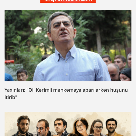
Yaxınları: "Əli Kərimli məhkəməyə aparılarkən huşunu
itirib"