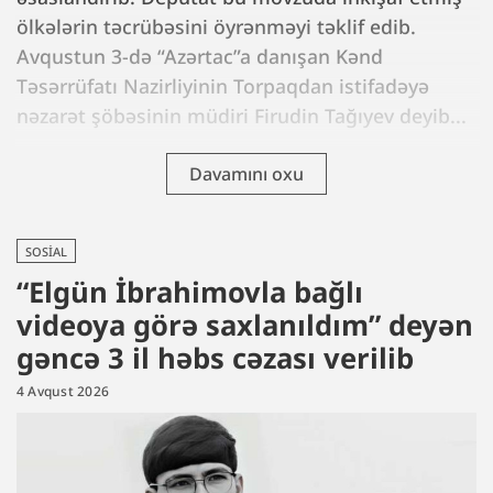
ölkələrin təcrübəsini öyrənməyi təklif edib.
Avqustun 3-də “Azərtac”a danışan Kənd
Təsərrüfatı Nazirliyinin Torpaqdan istifadəyə
nəzarət şöbəsinin müdiri Firudin Tağıyev deyib...
Davamını oxu
SOSIAL
“Elgün İbrahimovla bağlı
videoya görə saxlanıldım” deyən
gəncə 3 il həbs cəzası verilib
4 Avqust 2026