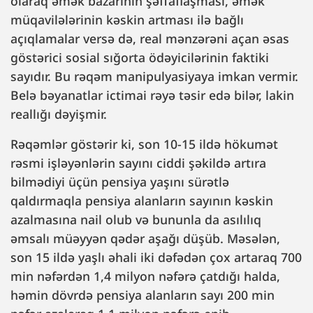
olaraq əmək bazarının şəffaflaşması, əmək
müqavilələrinin kəskin artması ilə bağlı
açıqlamalar versə də, real mənzərəni açan əsas
göstərici sosial sığorta ödəyicilərinin faktiki
sayıdır. Bu rəqəm manipulyasiyaya imkan vermir.
Belə bəyanatlar ictimai rəyə təsir edə bilər, lakin
reallığı dəyişmir.
Rəqəmlər göstərir ki, son 10-15 ildə hökumət
rəsmi işləyənlərin sayını ciddi şəkildə artıra
bilmədiyi üçün pensiya yaşını sürətlə
qaldırmaqla pensiya alanların sayının kəskin
azalmasına nail olub və bununla da asılılıq
əmsalı müəyyən qədər aşağı düşüb. Məsələn,
son 15 ildə yaşlı əhali iki dəfədən çox artaraq 700
min nəfərdən 1,4 milyon nəfərə çatdığı halda,
həmin dövrdə pensiya alanların sayı 200 min