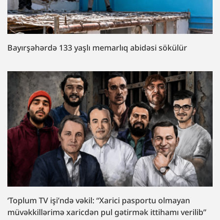
Bayırşəhərdə 133 yaşlı memarlıq abidəsi sökülür
‘Toplum TV işi’ndə vəkil: “Xarici pasportu olmayan
müvəkkillərimə xaricdən pul gətirmək ittihamı verilib”