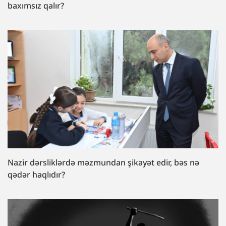
baxımsız qalır?
Nazir dərsliklərdə məzmundan şikayət edir, bəs nə
qədər haqlıdır?