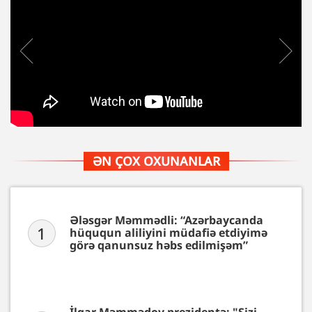
ƏN ÇOX OXUNANLAR
Ələsgər Məmmədli: “Azərbaycanda
1
hüququn aliliyini müdafiə etdiyimə
görə qanunsuz həbs edilmişəm”