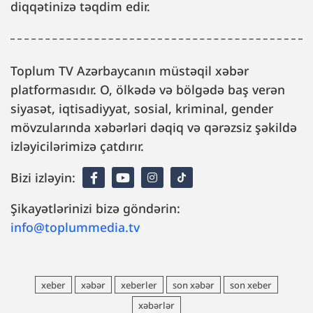
diqqətinizə təqdim edir.
Toplum TV Azərbaycanın müstəqil xəbər
platformasıdır. O, ölkədə və bölgədə baş verən
siyasət, iqtisadiyyat, sosial, kriminal, gender
mövzularında xəbərləri dəqiq və qərəzsiz şəkildə
izləyicilərimizə çatdırır.
Bizi izləyin:
Şikayətlərinizi bizə göndərin:
info@toplummedia.tv
xeber
xəbər
xeberler
son xəbər
son xeber
xəbərlər