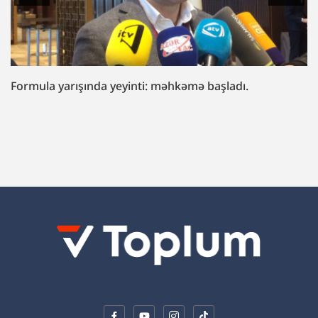
“Fazil Mustafaya sui-qəsd işi”ndə müttəhim:
“Hədələdilər ki, qol çəkməsən, arvadını bura
gətirəcəyik”