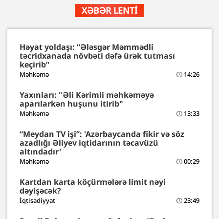
XƏBƏR LENTI
Həyat yoldaşı: “Ələsgər Məmmədli
təcridxanada növbəti dəfə ürək tutması
keçirib”
Məhkəmə
14:26
Yaxınları: "Əli Kərimli məhkəməyə
aparılarkən huşunu itirib"
Məhkəmə
13:33
“Meydan TV işi”: 'Azərbaycanda fikir və söz
azadlığı Əliyev iqtidarının təcavüzü
altındadır'
Məhkəmə
00:29
Kartdan karta köçürmələrə limit nəyi
dəyişəcək?
İqtisadiyyat
23:49