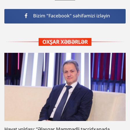
Bizim "Facebook" səhifəmizi izləyin
OXŞAR XƏBƏRLƏR
Həyat yoldaşı: “Ələsgər Məmmədli təcridxanada