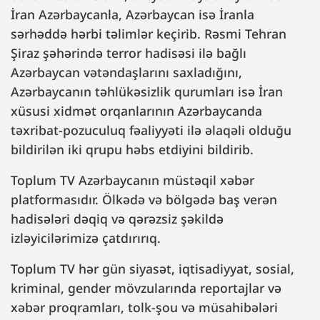
İran Azərbaycanla, Azərbaycan isə İranla
sərhəddə hərbi təlimlər keçirib. Rəsmi Tehran
Şiraz şəhərində terror hadisəsi ilə bağlı
Azərbaycan vətəndaşlarını saxladığını,
Azərbaycanın təhlükəsizlik qurumları isə İran
xüsusi xidmət orqanlarının Azərbaycanda
təxribat-pozuculuq fəaliyyəti ilə əlaqəli olduğu
bildirilən iki qrupu həbs etdiyini bildirib.
Toplum TV Azərbaycanın müstəqil xəbər
platformasıdır. Ölkədə və bölgədə baş verən
hadisələri dəqiq və qərəzsiz şəkildə
izləyicilərimizə çatdırırıq.
Toplum TV hər gün siyasət, iqtisadiyyat, sosial,
kriminal, gender mövzularında reportajlar və
xəbər proqramları, tolk-şou və müsahibələri