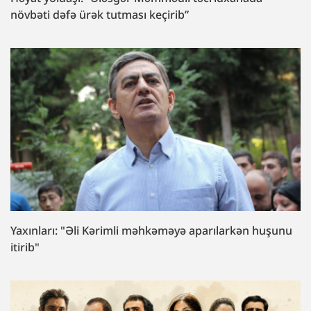
növbəti dəfə ürək tutması keçirib”
Yaxınları: "Əli Kərimli məhkəməyə aparılarkən huşunu
itirib"