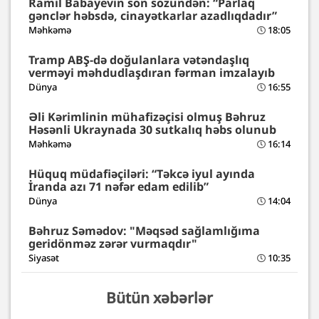
Ramil Babayevin son sözündən: “Parlaq
gənclər həbsdə, cinayətkarlar azadlıqdadır”
Məhkəmə
18:05
Tramp ABŞ-də doğulanlara vətəndaşlıq
verməyi məhdudlaşdıran fərman imzalayıb
Dünya
16:55
Əli Kərimlinin mühafizəçisi olmuş Bəhruz
Həsənli Ukraynada 30 sutkalıq həbs olunub
Məhkəmə
16:14
Hüquq müdafiəçiləri: “Təkcə iyul ayında
İranda azı 71 nəfər edam edilib”
Dünya
14:04
Bəhruz Səmədov: "Məqsəd sağlamlığıma
geridönməz zərər vurmaqdır"
Siyasət
10:35
Bütün xəbərlər