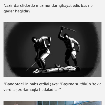
Nazir dərsliklərdə məzmundan şikayət edir, bəs nə
qədər haqlıdır?
"Bandotdel"in həbs etdiyi şəxs: "Başıma su töküb 'tok'a
verdilər, zorlamaqla hədələdilər"