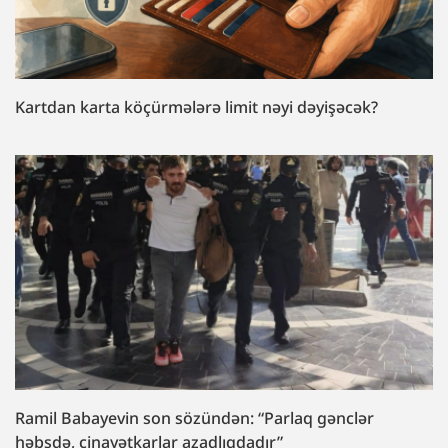
Kartdan karta köçürmələrə limit nəyi dəyişəcək?
Ramil Babayevin son sözündən: “Parlaq gənclər
həbsdə, cinayətkarlar azadlıqdadır”