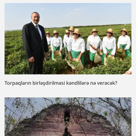
Torpaqların birləşdirilməsi kəndlilərə nə verəcək?