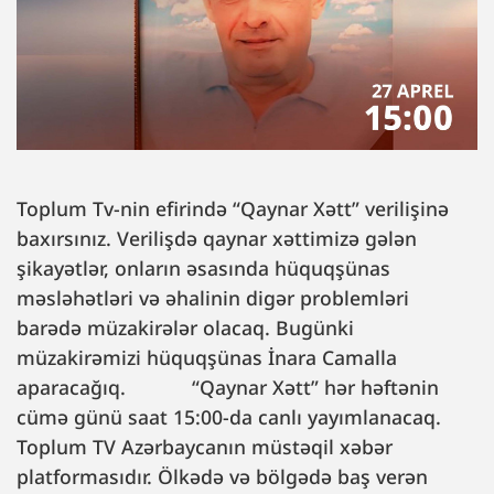
Toplum Tv-nin efirində “Qaynar Xətt” verilişinə
baxırsınız. Verilişdə qaynar xəttimizə gələn
şikayətlər, onların əsasında hüquqşünas
məsləhətləri və əhalinin digər problemləri
barədə müzakirələr olacaq. Bugünki
müzakirəmizi hüquqşünas İnara Camalla
aparacağıq. “Qaynar Xətt” hər həftənin
cümə günü saat 15:00-da canlı yayımlanacaq.
Toplum TV Azərbaycanın müstəqil xəbər
platformasıdır. Ölkədə və bölgədə baş verən