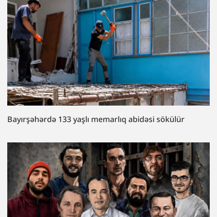
Bayırşəhərdə 133 yaşlı memarlıq abidəsi sökülür