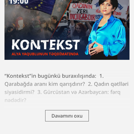
“Kontekst”in bugünkü buraxılışında: 1.
Qarabağda aranı kim qarışdırır? 2. Qadın qətlləri
siyasidirmi? 3. Gürcüstan və Azərbaycan: fərq
nədədir?
Davamını oxu