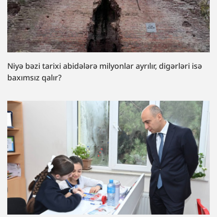
Niyə bəzi tarixi abidələrə milyonlar ayrılır, digərləri isə
baxımsız qalır?