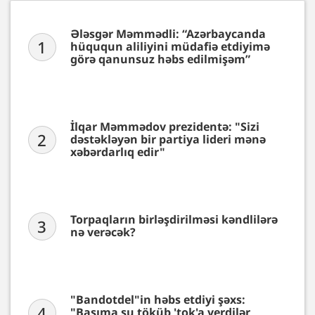
Ələsgər Məmmədli: “Azərbaycanda
1
hüququn aliliyini müdafiə etdiyimə
görə qanunsuz həbs edilmişəm”
İlqar Məmmədov prezidentə: "Sizi
2
dəstəkləyən bir partiya lideri mənə
xəbərdarlıq edir"
Torpaqların birləşdirilməsi kəndlilərə
3
nə verəcək?
"Bandotdel"in həbs etdiyi şəxs:
4
"Başıma su töküb 'tok'a verdilər,