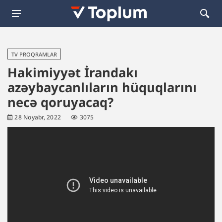
TV PROQRAMLAR
Hakimiyyət İrandakı
azəybaycanlıların hüquqlarını
necə qoruyacaq?
28 Noyabr, 2022
3075