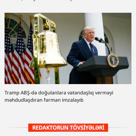
Tramp ABŞ-də doğulanlara vətəndaşlıq verməyi
məhdudlaşdıran fərman imzalayıb
REDAKTORUN TÖVSIYƏLƏRI