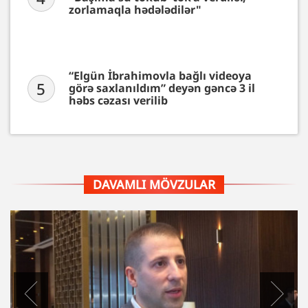
zorlamaqla hədələdilər"
“Elgün İbrahimovla bağlı videoya
5
görə saxlanıldım” deyən gəncə 3 il
həbs cəzası verilib
DAVAMLI MÖVZULAR