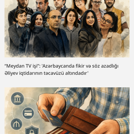
“Meydan TV işi”: 'Azərbaycanda fikir və söz azadlığı
Əliyev iqtidarının təcavüzü altındadır'