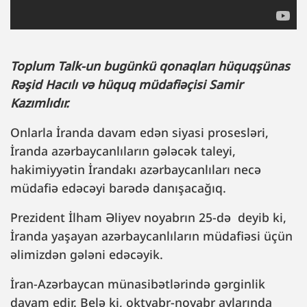
Toplum Talk-un bugünkü qonaqları hüquqşünas
Rəşid Hacılı və hüquq müdafiəçisi Samir
Kazımlıdır.
Onlarla İranda davam edən siyasi prosesləri,
İranda azərbaycanlıların gələcək taleyi,
hakimiyyətin İrandakı azərbaycanlıları necə
müdafiə edəcəyi barədə danışacağıq.
Prezident İlham Əliyev noyabrın 25-də deyib ki,
İranda yaşayan azərbaycanlıların müdafiəsi üçün
əlimizdən gələni edəcəyik.
İran-Azərbaycan münasibətlərində gərginlik
davam edir. Belə ki, oktyabr-noyabr aylarında