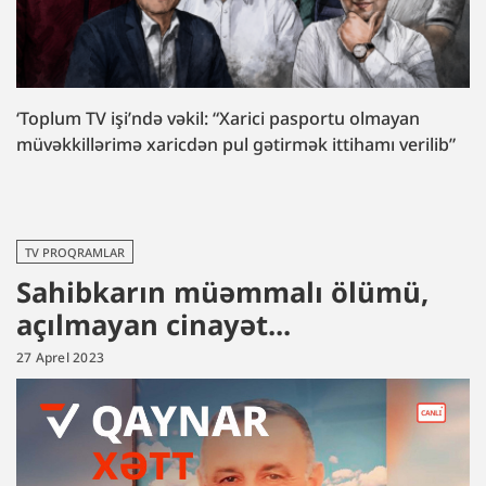
‘Toplum TV işi’ndə vəkil: “Xarici pasportu olmayan
müvəkkillərimə xaricdən pul gətirmək ittihamı verilib”
TV PROQRAMLAR
Sahibkarın müəmmalı ölümü,
açılmayan cinayət...
27 Aprel 2023