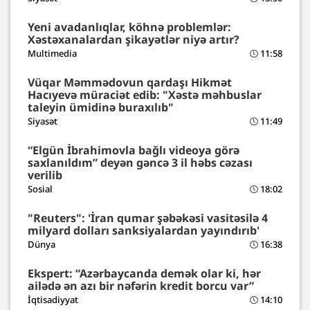
Yeni avadanlıqlar, köhnə problemlər:
Xəstəxanalardan şikayətlər niyə artır?
Multimedia
11:58
Vüqar Məmmədovun qardaşı Hikmət
Hacıyevə müraciət edib: "Xəstə məhbuslar
taleyin ümidinə buraxılıb"
Siyasət
11:49
“Elgün İbrahimovla bağlı videoya görə
saxlanıldım” deyən gəncə 3 il həbs cəzası
verilib
Sosial
18:02
"Reuters": 'İran qumar şəbəkəsi vasitəsilə 4
milyard dolları sanksiyalardan yayındırıb'
Dünya
16:38
Ekspert: “Azərbaycanda demək olar ki, hər
ailədə ən azı bir nəfərin kredit borcu var”
İqtisadiyyat
14:10