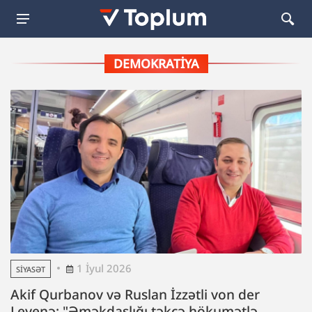
DEMOKRATIYA
1 İyul 2026
SIYASƏT
Akif Qurbanov və Ruslan İzzətli von der
Leyenə: "Əməkdaşlığı təkcə hökumətlə