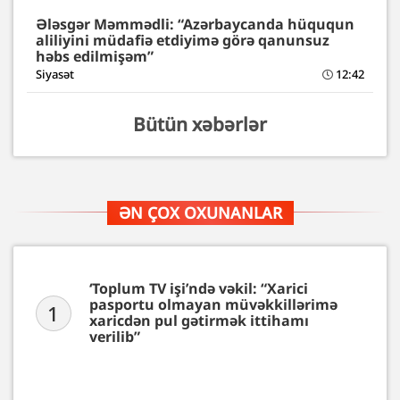
Ələsgər Məmmədli: “Azərbaycanda hüququn
aliliyini müdafiə etdiyimə görə qanunsuz
həbs edilmişəm”
Siyasət
12:42
Bütün xəbərlər
ƏN ÇOX OXUNANLAR
‘Toplum TV işi’ndə vəkil: “Xarici
pasportu olmayan müvəkkillərimə
1
xaricdən pul gətirmək ittihamı
verilib”