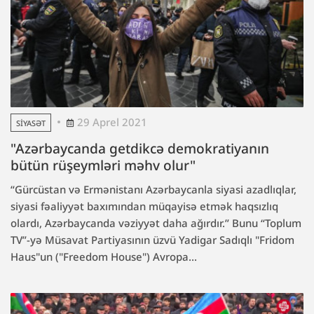
29 Aprel 2021
SIYASƏT
"Azərbaycanda getdikcə demokratiyanın
bütün rüşeymləri məhv olur"
“Gürcüstan və Ermənistanı Azərbaycanla siyasi azadlıqlar,
siyasi fəaliyyət baxımından müqayisə etmək haqsızlıq
olardı, Azərbaycanda vəziyyət daha ağırdır.” Bunu “Toplum
TV”-yə Müsavat Partiyasının üzvü Yadigar Sadıqlı "Fridom
Haus"un ("Freedom House") Avropa...