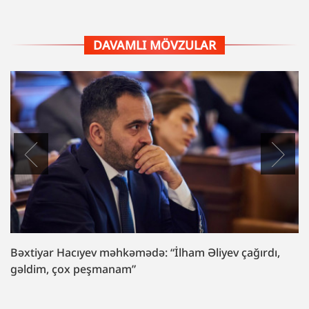
DAVAMLI MÖVZULAR
Bəxtiyar Hacıyev məhkəmədə: “İlham Əliyev çağırdı,
gəldim, çox peşmanam”