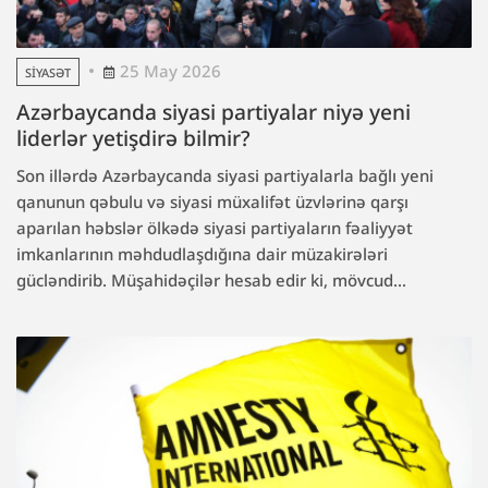
25 May 2026
SIYASƏT
Azərbaycanda siyasi partiyalar niyə yeni
liderlər yetişdirə bilmir?
Son illərdə Azərbaycanda siyasi partiyalarla bağlı yeni
qanunun qəbulu və siyasi müxalifət üzvlərinə qarşı
aparılan həbslər ölkədə siyasi partiyaların fəaliyyət
imkanlarının məhdudlaşdığına dair müzakirələri
gücləndirib. Müşahidəçilər hesab edir ki, mövcud...