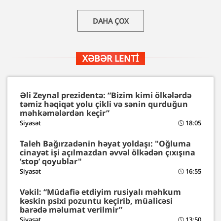
DAHA ÇOX
XƏBƏR LENTI
Əli Zeynal prezidentə: “Bizim kimi ölkələrdə
təmiz həqiqət yolu çikli və sənin qurduğun
məhkəmələrdən keçir”
Siyasət
18:05
Taleh Bağırzadənin həyat yoldaşı: "Oğluma
cinayət işi açılmazdan əvvəl ölkədən çıxışına
‘stop’ qoyublar"
Siyasət
16:55
Vəkil: “Müdafiə etdiyim rusiyalı məhkum
kəskin psixi pozuntu keçirib, müalicəsi
barədə məlumat verilmir”
Siyasət
13:50