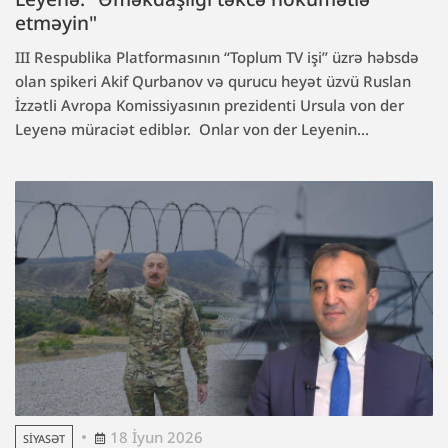
etməyin"
III Respublika Platformasının “Toplum TV işi” üzrə həbsdə
olan spikeri Akif Qurbanov və qurucu heyət üzvü Ruslan
İzzətli Avropa Komissiyasının prezidenti Ursula von der
Leyenə müraciət ediblər. Onlar von der Leyenin...
18 İyun 2026
SIYASƏT