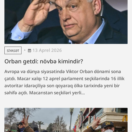
13 Aprel 2026
SIYASƏT
Orban getdi: növbə kimindir?
Avropa və dünya siyasətində Viktor Orban dönəmi sona
çatdı. Macar xalqı 12 aprel parlament seçkilərində 16 illik
avtoritar idarəçiliyə son qoyaraq ölkə tarixində yeni bir
səhifə açdı. Macarıstan seçkiləri yerli...