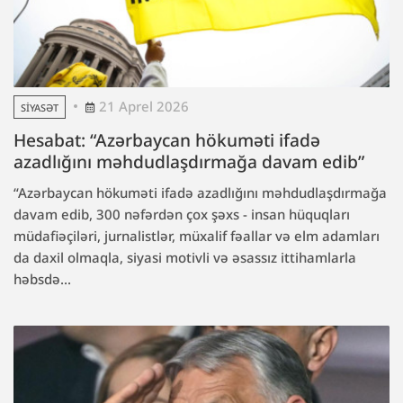
21 Aprel 2026
SIYASƏT
Hesabat: “Azərbaycan hökuməti ifadə
azadlığını məhdudlaşdırmağa davam edib”
“Azərbaycan hökuməti ifadə azadlığını məhdudlaşdırmağa
davam edib, 300 nəfərdən çox şəxs - insan hüquqları
müdafiəçiləri, jurnalistlər, müxalif fəallar və elm adamları
da daxil olmaqla, siyasi motivli və əsassız ittihamlarla
həbsdə...