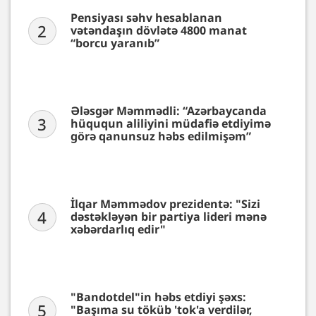
Pensiyası səhv hesablanan
2
vətəndaşın dövlətə 4800 manat
“borcu yaranıb”
Ələsgər Məmmədli: “Azərbaycanda
3
hüququn aliliyini müdafiə etdiyimə
görə qanunsuz həbs edilmişəm”
İlqar Məmmədov prezidentə: "Sizi
4
dəstəkləyən bir partiya lideri mənə
xəbərdarlıq edir"
"Bandotdel"in həbs etdiyi şəxs:
5
"Başıma su töküb 'tok'a verdilər,