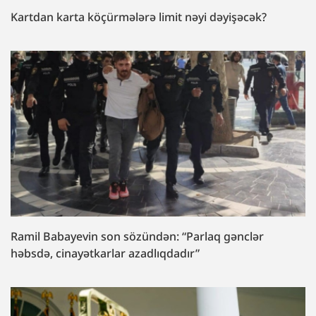
Kartdan karta köçürmələrə limit nəyi dəyişəcək?
Ramil Babayevin son sözündən: “Parlaq gənclər
həbsdə, cinayətkarlar azadlıqdadır”