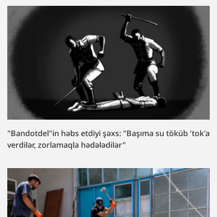
"Bandotdel"in həbs etdiyi şəxs: "Başıma su töküb 'tok'a
verdilər, zorlamaqla hədələdilər"