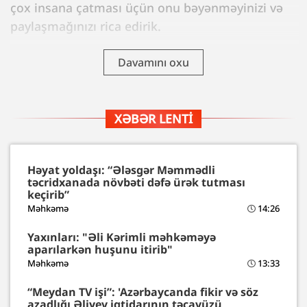
çox insana çatması üçün onu bəyənməyinizi və
paylaşmağınızı rica edirik.
Davamını oxu
XƏBƏR LENTI
Həyat yoldaşı: “Ələsgər Məmmədli
təcridxanada növbəti dəfə ürək tutması
keçirib”
Məhkəmə
14:26
Yaxınları: "Əli Kərimli məhkəməyə
aparılarkən huşunu itirib"
Məhkəmə
13:33
“Meydan TV işi”: 'Azərbaycanda fikir və söz
azadlığı Əliyev iqtidarının təcavüzü