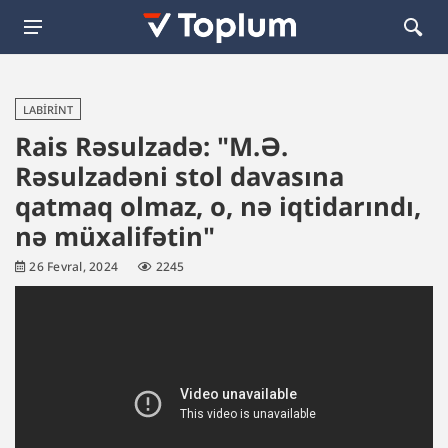
LABIRINT
Rais Rəsulzadə: "M.Ə.
Rəsulzadəni stol davasına
qatmaq olmaz, o, nə iqtidarındı,
nə müxalifətin"
26 Fevral, 2024
2245