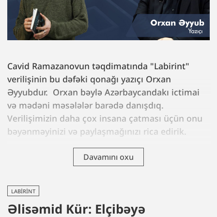
Cavid Ramazanovun təqdimatında "Labirint"
verilişinin bu dəfəki qonağı yazıçı Orxan
Əyyubdur. Orxan bəylə Azərbaycandakı ictimai
və mədəni məsələlər barədə danışdıq.
Verilişimizin daha çox insana çatması üçün onu
bəyənməyinizi və paylaşmağınızı rica edirik.
Davamını oxu
LABIRINT
Əlisəmid Kür: Elçibəyə