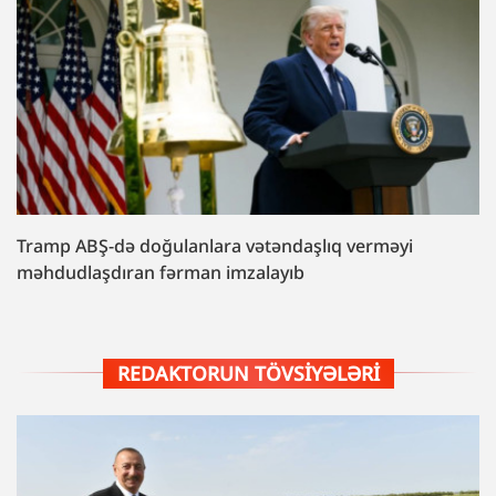
Tramp ABŞ-də doğulanlara vətəndaşlıq verməyi
məhdudlaşdıran fərman imzalayıb
REDAKTORUN TÖVSIYƏLƏRI