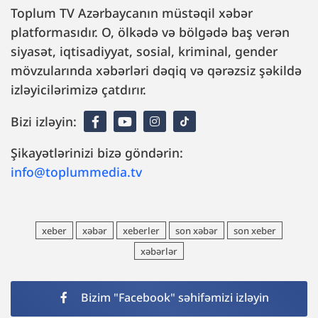
Toplum TV Azərbaycanın müstəqil xəbər
platformasıdır. O, ölkədə və bölgədə baş verən
siyasət, iqtisadiyyat, sosial, kriminal, gender
mövzularında xəbərləri dəqiq və qərəzsiz şəkildə
izləyicilərimizə çatdırır.
Bizi izləyin:
Şikayətlərinizi bizə göndərin:
info@toplummedia.tv
xeber
xəbər
xeberler
son xəbər
son xeber
xəbərlər
Bizim "Facebook" səhifəmizi izləyin