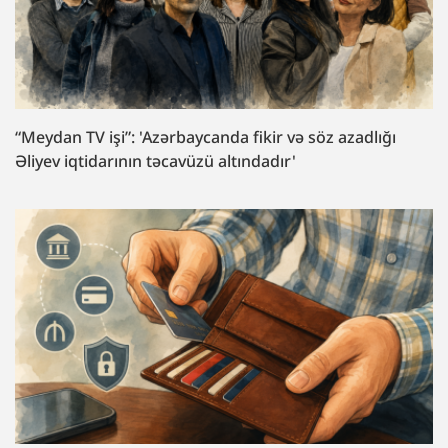
“Meydan TV işi”: 'Azərbaycanda fikir və söz azadlığı
Əliyev iqtidarının təcavüzü altındadır'