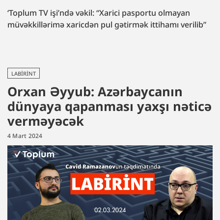
‘Toplum TV işi’ndə vəkil: “Xarici pasportu olmayan
müvəkkillərimə xaricdən pul gətirmək ittihamı verilib”
LABIRINT
Orxan Əyyub: Azərbaycanın
dünyaya qapanması yaxşı nəticə
verməyəcək
4 Mart 2024