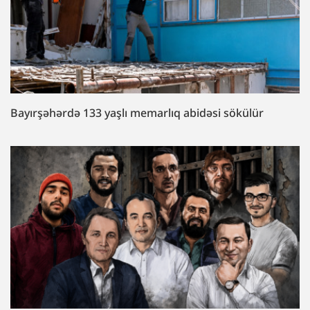
Bayırşəhərdə 133 yaşlı memarlıq abidəsi sökülür