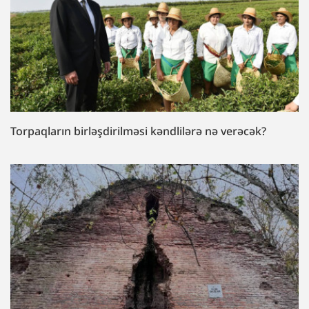
Torpaqların birləşdirilməsi kəndlilərə nə verəcək?