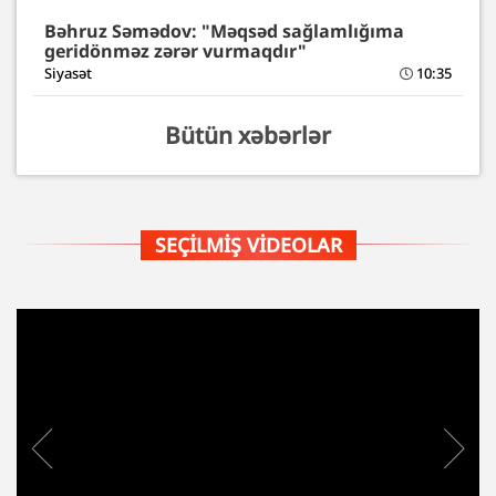
Bəhruz Səmədov: "Məqsəd sağlamlığıma
geridönməz zərər vurmaqdır"
Siyasət
10:35
Bütün xəbərlər
SEÇILMIŞ VIDEOLAR