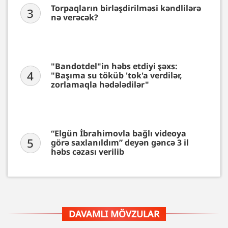
Torpaqların birləşdirilməsi kəndlilərə
3
nə verəcək?
"Bandotdel"in həbs etdiyi şəxs:
4
"Başıma su töküb 'tok'a verdilər,
zorlamaqla hədələdilər"
“Elgün İbrahimovla bağlı videoya
5
görə saxlanıldım” deyən gəncə 3 il
həbs cəzası verilib
DAVAMLI MÖVZULAR