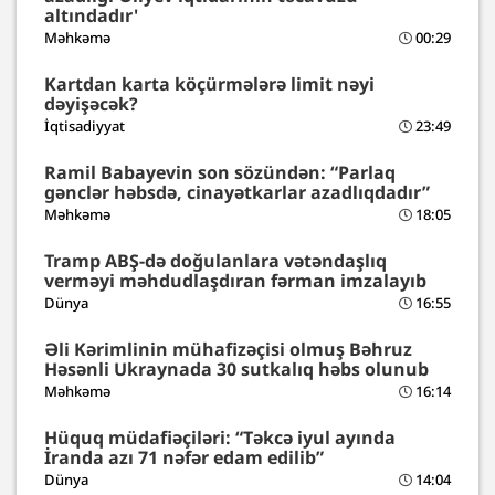
altındadır'
Məhkəmə
00:29
Kartdan karta köçürmələrə limit nəyi
dəyişəcək?
İqtisadiyyat
23:49
Ramil Babayevin son sözündən: “Parlaq
gənclər həbsdə, cinayətkarlar azadlıqdadır”
Məhkəmə
18:05
Tramp ABŞ-də doğulanlara vətəndaşlıq
verməyi məhdudlaşdıran fərman imzalayıb
Dünya
16:55
Əli Kərimlinin mühafizəçisi olmuş Bəhruz
Həsənli Ukraynada 30 sutkalıq həbs olunub
Məhkəmə
16:14
Hüquq müdafiəçiləri: “Təkcə iyul ayında
İranda azı 71 nəfər edam edilib”
Dünya
14:04