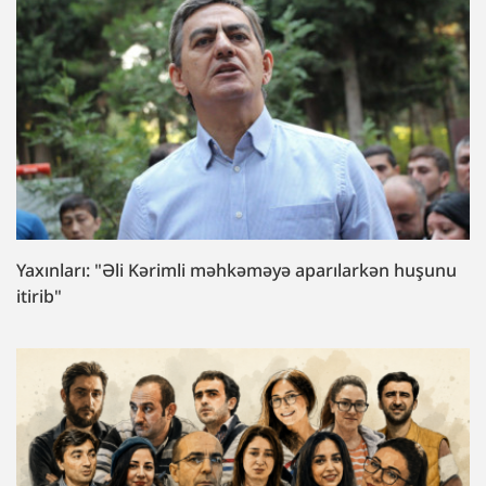
Yaxınları: "Əli Kərimli məhkəməyə aparılarkən huşunu
itirib"