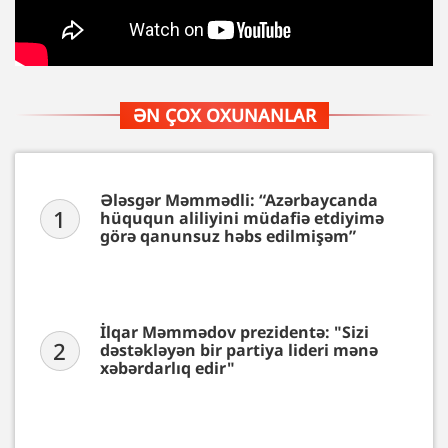
ƏN ÇOX OXUNANLAR
Ələsgər Məmmədli: “Azərbaycanda
1
hüququn aliliyini müdafiə etdiyimə
görə qanunsuz həbs edilmişəm”
İlqar Məmmədov prezidentə: "Sizi
2
dəstəkləyən bir partiya lideri mənə
xəbərdarlıq edir"