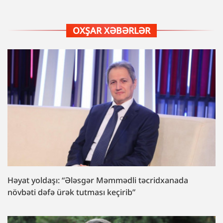
OXŞAR XƏBƏRLƏR
Həyat yoldaşı: “Ələsgər Məmmədli təcridxanada
növbəti dəfə ürək tutması keçirib”