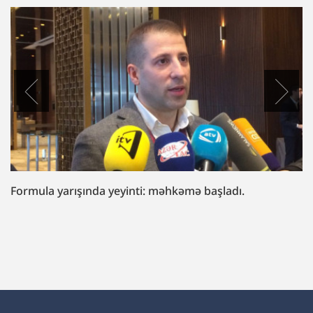
“Fazil Mustafaya sui-qəsd işi”ndə müttəhim:
“Hədələdilər ki, qol çəkməsən, arvadını bura
gətirəcəyik”