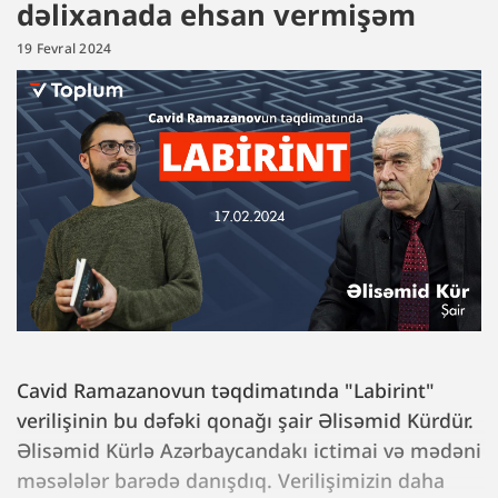
dəlixanada ehsan vermişəm
19 Fevral 2024
Cavid Ramazanovun təqdimatında "Labirint"
verilişinin bu dəfəki qonağı şair Əlisəmid Kürdür.
Əlisəmid Kürlə Azərbaycandakı ictimai və mədəni
məsələlər barədə danışdıq. Verilişimizin daha