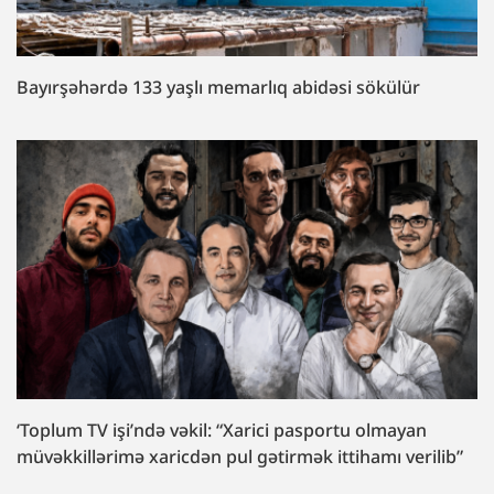
Bayırşəhərdə 133 yaşlı memarlıq abidəsi sökülür
‘Toplum TV işi’ndə vəkil: “Xarici pasportu olmayan
müvəkkillərimə xaricdən pul gətirmək ittihamı verilib”