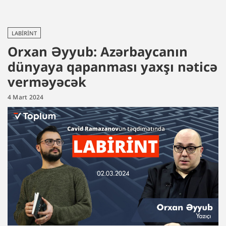
LABIRINT
Orxan Əyyub: Azərbaycanın
dünyaya qapanması yaxşı nəticə
verməyəcək
4 Mart 2024