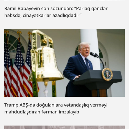
Ramil Babayevin son sözündən: “Parlaq gənclər
həbsdə, cinayətkarlar azadlıqdadır”
Tramp ABŞ-də doğulanlara vətəndaşlıq verməyi
məhdudlaşdıran fərman imzalayıb