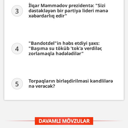
İlqar Məmmədov prezidentə: "Sizi
3
dəstəkləyən bir partiya lideri mənə
xəbərdarlıq edir"
"Bandotdel"in həbs etdiyi şəxs:
4
"Başıma su töküb 'tok'a verdilər,
zorlamaqla hədələdilər"
Torpaqların birləşdirilməsi kəndlilərə
5
nə verəcək?
DAVAMLI MÖVZULAR