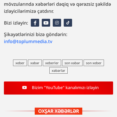
mövzularında xəbərləri dəqiq və qərəzsiz şəkildə
izləyicilərimizə çatdırır.
Bizi izləyin:
Şikayətlərinizi bizə göndərin:
info@toplummedia.tv
xeber
xəbər
xeberler
son xəbər
son xeber
xəbərlər
Bizim "YouTube" kanalımızı izləyin
OXŞAR XƏBƏRLƏR