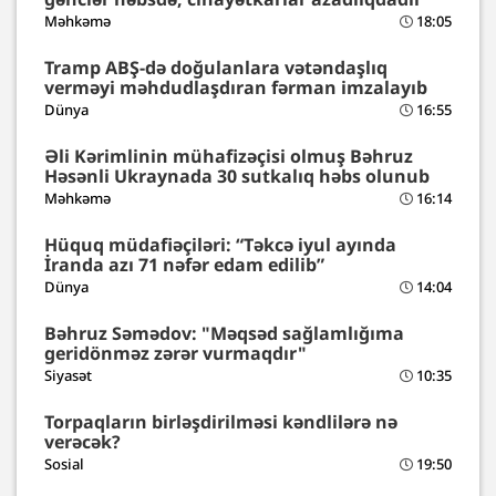
Məhkəmə
18:05
Tramp ABŞ-də doğulanlara vətəndaşlıq
verməyi məhdudlaşdıran fərman imzalayıb
Dünya
16:55
Əli Kərimlinin mühafizəçisi olmuş Bəhruz
Həsənli Ukraynada 30 sutkalıq həbs olunub
Məhkəmə
16:14
Hüquq müdafiəçiləri: “Təkcə iyul ayında
İranda azı 71 nəfər edam edilib”
Dünya
14:04
Bəhruz Səmədov: "Məqsəd sağlamlığıma
geridönməz zərər vurmaqdır"
Siyasət
10:35
Torpaqların birləşdirilməsi kəndlilərə nə
verəcək?
Sosial
19:50