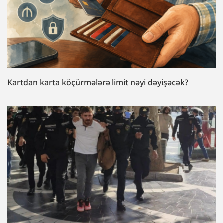
Kartdan karta köçürmələrə limit nəyi dəyişəcək?