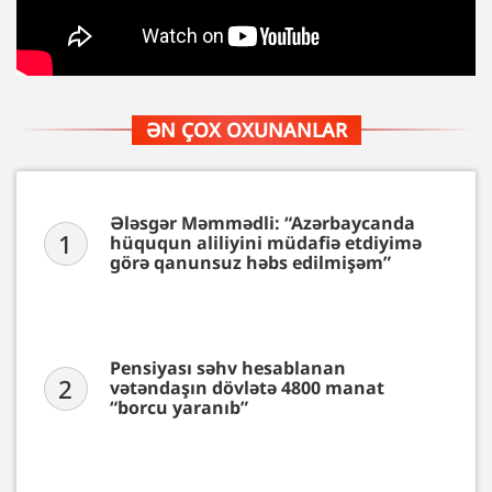
ƏN ÇOX OXUNANLAR
Ələsgər Məmmədli: “Azərbaycanda
1
hüququn aliliyini müdafiə etdiyimə
görə qanunsuz həbs edilmişəm”
Pensiyası səhv hesablanan
2
vətəndaşın dövlətə 4800 manat
“borcu yaranıb”