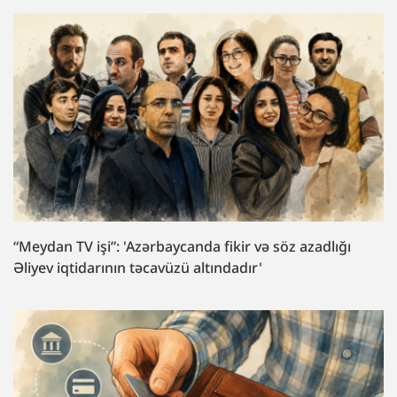
“Meydan TV işi”: 'Azərbaycanda fikir və söz azadlığı
Əliyev iqtidarının təcavüzü altındadır'