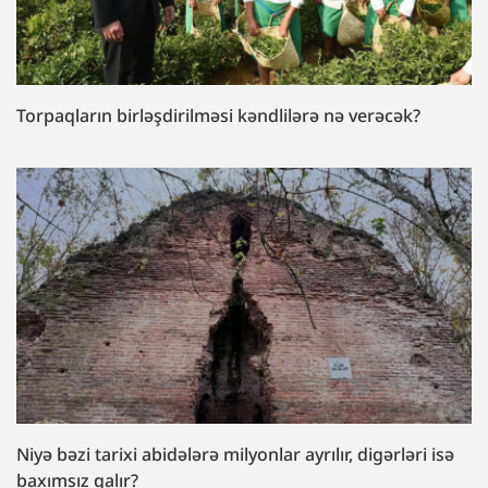
Torpaqların birləşdirilməsi kəndlilərə nə verəcək?
Niyə bəzi tarixi abidələrə milyonlar ayrılır, digərləri isə
baxımsız qalır?