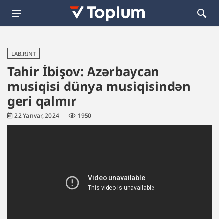
LABIRINT
Tahir İbişov: Azərbaycan
musiqisi dünya musiqisindən
geri qalmır
22 Yanvar, 2024
1950