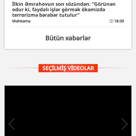
İlkin Əmrahovun son sözündən: “Görünən
odur ki, faydalı işlər görmək ökəmizdə
terrorizmə bərabər tutulur”
Məhkəmə
18:09
Bütün xəbərlər
SEÇILMIŞ VIDEOLAR