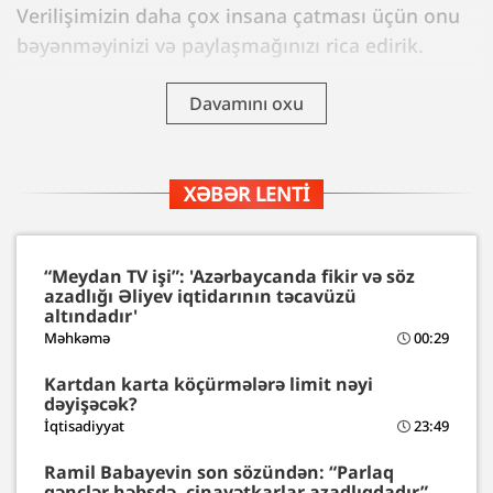
Verilişimizin daha çox insana çatması üçün onu
bəyənməyinizi və paylaşmağınızı rica edirik.
Davamını oxu
XƏBƏR LENTI
“Meydan TV işi”: 'Azərbaycanda fikir və söz
azadlığı Əliyev iqtidarının təcavüzü
altındadır'
Məhkəmə
00:29
Kartdan karta köçürmələrə limit nəyi
dəyişəcək?
İqtisadiyyat
23:49
Ramil Babayevin son sözündən: “Parlaq
gənclər həbsdə, cinayətkarlar azadlıqdadır”