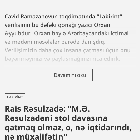
Cavid Ramazanovun təqdimatında "Labirint"
verilişinin bu dəfəki qonağı yazıçı Orxan
Əyyubdur. Orxan bəylə Azərbaycandakı ictimai
və mədəni məsələlər barədə danışdıq.
Verilişimizin daha çox insana çatması üçün onu
bəyənməyinizi və paylaşmağınızı rica edirik.
Davamını oxu
LABIRINT
Rais Rəsulzadə: "M.Ə.
Rəsulzadəni stol davasına
qatmaq olmaz, o, nə iqtidarındı,
nə müxalifətin"