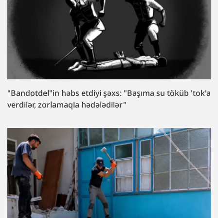
"Bandotdel"in həbs etdiyi şəxs: "Başıma su töküb 'tok'a
verdilər, zorlamaqla hədələdilər"