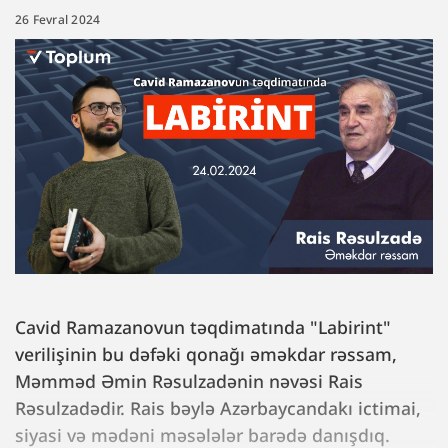
26 Fevral 2024
Cavid Ramazanovun təqdimatında "Labirint"
verilişinin bu dəfəki qonağı əməkdar rəssam,
Məmməd Əmin Rəsulzadənin nəvəsi Rais
Rəsulzadədir. Rais bəylə Azərbaycandakı ictimai,
siyasi və mədəni məsələlər barədə danışdıq.