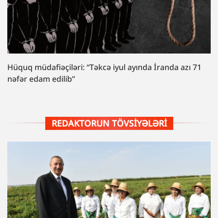
Hüquq müdafiəçiləri: “Təkcə iyul ayında İranda azı 71
nəfər edam edilib”
REDAKTORUN TÖVSIYƏLƏRI